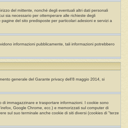
dirizzo del mittente, nonché degli eventuali altri dati personali
n cui sia necessario per ottemperare alle richieste degli
e pagine del sito predisposte per particolari adesioni e servizi a
ividono informazioni pubblicamente, tali informazioni potrebbero
imento generale del Garante privacy dell’8 maggio 2014, si
po di immagazzinare e trasportare informazioni. I cookie sono
la Firefox, Google Chrome, ecc.) e memorizzati sul computer di
ere sul suo terminale anche cookie di siti diversi (cookies di "terze