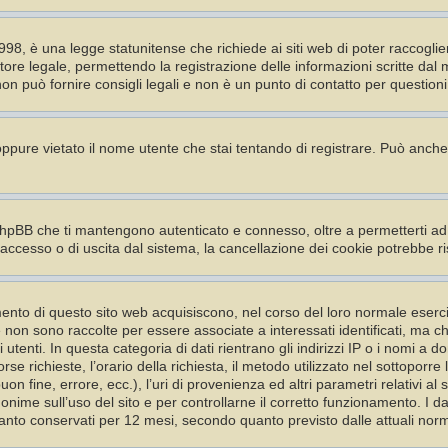
98, è una legge statunitense che richiede ai siti web di poter raccoglier
tore legale, permettendo la registrazione delle informazioni scritte dal 
 può fornire consigli legali e non è un punto di contatto per questioni 
 oppure vietato il nome utente che stai tentando di registrare. Può anche a
phpBB che ti mantengono autenticato e connesso, oltre a permetterti ad 
 accesso o di uscita dal sistema, la cancellazione dei cookie potrebbe ri
nto di questo sito web acquisiscono, nel corso del loro normale esercizio
he non sono raccolte per essere associate a interessati identificati, ma 
 utenti. In questa categoria di dati rientrano gli indirizzi IP o i nomi a d
se richieste, l’orario della richiesta, il metodo utilizzato nel sottoporre l
on fine, errore, ecc.), l’uri di provenienza ed altri parametri relativi al
anonime sull’uso del sito e per controllarne il corretto funzionamento. I d
ertanto conservati per 12 mesi, secondo quanto previsto dalle attuali norm