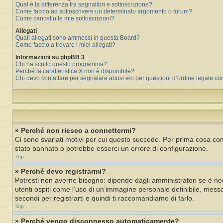
Qual è la differenza fra segnalibri e sottoscrizione?
Come faccio ad sottoscrivere un determinato argomento o forum?
Come cancello le mie sottoscrizioni?
Allegati
Quali allegati sono ammessi in questa Board?
Come faccio a trovare i miei allegati?
Informazioni su phpBB 3
Chi ha scritto questo programma?
Perché la caratteristica X non è disponibile?
Chi devo contattare per segnalare abusi e/o per questioni d’ordine legale c
» Perché non riesco a connettermi?
Ci sono svariati motivi per cui questo succede. Per prima cosa cont
stato bannato o potrebbe esserci un errore di configurazione.
Top
» Perché devo registrarmi?
Potresti non averne bisogno: dipende dagli amministratori se è nec
utenti ospiti come l’uso di un’immagine personale definibile, messag
secondi per registrarti e quindi ti raccomandiamo di farlo.
Top
» Perché vengo disconnesso automaticamente?