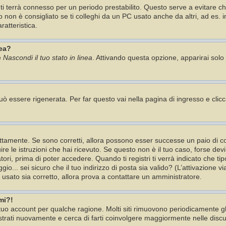
 ti terrà connesso per un periodo prestabilito. Questo serve a evitare 
n è consigliato se ti colleghi da un PC usato anche da altri, ad es. in b
ratteristica.
nea?
e
Nascondi il tuo stato in linea
. Attivando questa opzione, apparirai solo 
 essere rigenerata. Per far questo vai nella pagina di ingresso e clic
tamente. Se sono corretti, allora possono esser successe un paio di cos
ire le istruzioni che hai ricevuto. Se questo non è il tuo caso, forse dev
ori, prima di poter accedere. Quando ti registri ti verrà indicato che tip
io... sei sicuro che il tuo indirizzo di posta sia valido? (L’attivazione v
i usato sia corretto, allora prova a contattare un amministratore.
mi?!
l tuo account per qualche ragione. Molti siti rimuovono periodicamente 
istrati nuovamente e cerca di farti coinvolgere maggiormente nelle discu