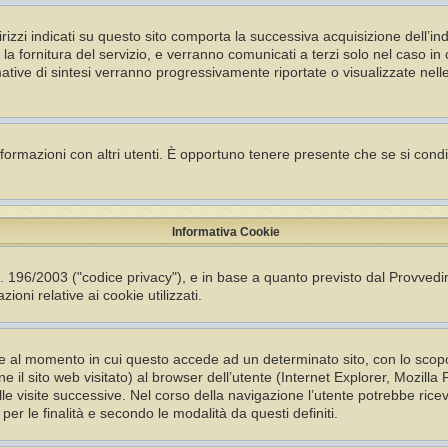
ndirizzi indicati su questo sito comporta la successiva acquisizione dell’in
er la fornitura del servizio, e verranno comunicati a terzi solo nel caso i
ormative di sintesi verranno progressivamente riportate o visualizzate nell
nformazioni con altri utenti. È opportuno tenere presente che se si cond
Informativa Cookie
s. 196/2003 ("codice privacy"), e in base a quanto previsto dal Provved
ioni relative ai cookie utilizzati.
ente al momento in cui questo accede ad un determinato sito, con lo sco
ne il sito web visitato) al browser dell’utente (Internet Explorer, Mozil
le visite successive. Nel corso della navigazione l’utente potrebbe ricev
i per le finalità e secondo le modalità da questi definiti.