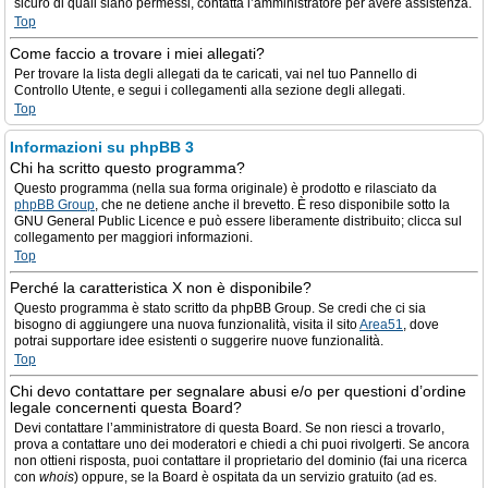
sicuro di quali siano permessi, contatta l’amministratore per avere assistenza.
Top
Come faccio a trovare i miei allegati?
Per trovare la lista degli allegati da te caricati, vai nel tuo Pannello di
Controllo Utente, e segui i collegamenti alla sezione degli allegati.
Top
Informazioni su phpBB 3
Chi ha scritto questo programma?
Questo programma (nella sua forma originale) è prodotto e rilasciato da
phpBB Group
, che ne detiene anche il brevetto. È reso disponibile sotto la
GNU General Public Licence e può essere liberamente distribuito; clicca sul
collegamento per maggiori informazioni.
Top
Perché la caratteristica X non è disponibile?
Questo programma è stato scritto da phpBB Group. Se credi che ci sia
bisogno di aggiungere una nuova funzionalità, visita il sito
Area51
, dove
potrai supportare idee esistenti o suggerire nuove funzionalità.
Top
Chi devo contattare per segnalare abusi e/o per questioni d’ordine
legale concernenti questa Board?
Devi contattare l’amministratore di questa Board. Se non riesci a trovarlo,
prova a contattare uno dei moderatori e chiedi a chi puoi rivolgerti. Se ancora
non ottieni risposta, puoi contattare il proprietario del dominio (fai una ricerca
con
whois
) oppure, se la Board è ospitata da un servizio gratuito (ad es.