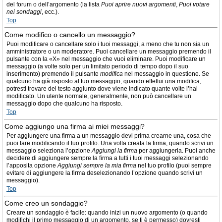
del forum o dell’argomento (la lista
Puoi aprire nuovi argomenti
,
Puoi votare
nei sondaggi
, ecc.).
Top
Come modifico o cancello un messaggio?
Puoi modificare o cancellare solo i tuoi messaggi, a meno che tu non sia un
amministratore o un moderatore. Puoi cancellare un messaggio premendo il
pulsante con la «X» nel messaggio che vuoi eliminare. Puoi modificare un
messaggio (a volte solo per un limitato periodo di tempo dopo il suo
inserimento) premendo il pulsante
modifica
nel messaggio in questione. Se
qualcuno ha già risposto al tuo messaggio, quando effettui una modifica,
potresti trovare del testo aggiunto dove viene indicato quante volte l’hai
modificato. Un utente normale, generalmente, non può cancellare un
messaggio dopo che qualcuno ha risposto.
Top
Come aggiungo una firma ai miei messaggi?
Per aggiungere una firma a un messaggio devi prima crearne una, cosa che
puoi fare modificando il tuo profilo. Una volta creata la firma, quando scrivi un
messaggio seleziona l’opzione
Aggiungi la firma
per aggiungerla. Puoi anche
decidere di aggiungere sempre la firma a tutti i tuoi messaggi selezionando
l’apposita opzione
Aggiungi sempre la mia firma
nel tuo profilo (puoi sempre
evitare di aggiungere la firma deselezionando l’opzione quando scrivi un
messaggio).
Top
Come creo un sondaggio?
Creare un sondaggio è facile: quando inizi un nuovo argomento (o quando
modifichi il primo messaggio di un argomento, se ti è permesso) dovresti