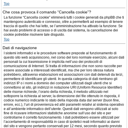
Top
Che cosa provoca il comando “Cancella cookie”?
La funzione “Cancella cookie” eliminerà tutti i cookie generati da phpBB che ti
mantengono autenticato e connesso, oltre a permetterti ad esempio di tenere
traccia di quello che hai letto, se l’amministrazione ha attivato la funzione. Se
hai avuto problemi di accesso o di uscita dal sistema, la cancellazione dei
cookie potrebbe risolvere tale disguido.
Top
Dati di navigazione
I sistemi informatici e le procedure software preposte al funzionamento di
questo sito web acquisiscono, nel corso del loro normale esercizio, alcuni dati
personali la cui trasmissione è implicita nell’uso dei protocolli di
comunicazione di Internet. Si tratta di informazioni che non sono raccolte per
essere associate a interessati identificati, ma che per loro stessa natura
potrebbero, attraverso elaborazioni ed associazioni con dati detenuti da terzi,
permettere di identificare gli utenti. In questa categoria di dati rientrano gli
indirizzi IP o i nomi a dominio dei computer utilizzati dagli utenti che si
connettono al sito, gli indirizzi in notazione URI (Uniform Resource Identifier)
delle risorse richieste, l’orario della richiesta, il metodo utilizzato nel
sottoporre la richiesta al server, la dimensione del file ottenuto in risposta, il
codice numerico indicante lo stato della risposta data dal server (buon fine,
errore, ecc.), l’uri di provenienza ed altri parametri relativi al sistema operativo
e all’ambiente informatico dell’utente. Questi dati vengono utilizzati al solo
fine di ricavare informazioni statistiche anonime sull’uso del sito e per
controllarne il corretto funzionamento. I dati potrebbero essere utilizzati per
l’accertamento di responsabilità in caso di ipotetici reati informatici ai danni
del sito e vengono pertanto conservati per 12 mesi, secondo quanto previsto