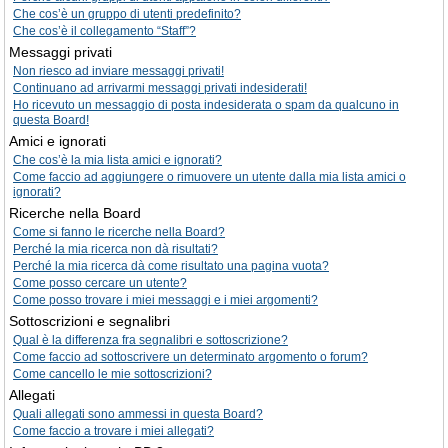
Che cos’è un gruppo di utenti predefinito?
Che cos’è il collegamento “Staff”?
Messaggi privati
Non riesco ad inviare messaggi privati!
Continuano ad arrivarmi messaggi privati indesiderati!
Ho ricevuto un messaggio di posta indesiderata o spam da qualcuno in
questa Board!
Amici e ignorati
Che cos’è la mia lista amici e ignorati?
Come faccio ad aggiungere o rimuovere un utente dalla mia lista amici o
ignorati?
Ricerche nella Board
Come si fanno le ricerche nella Board?
Perché la mia ricerca non dà risultati?
Perché la mia ricerca dà come risultato una pagina vuota?
Come posso cercare un utente?
Come posso trovare i miei messaggi e i miei argomenti?
Sottoscrizioni e segnalibri
Qual è la differenza fra segnalibri e sottoscrizione?
Come faccio ad sottoscrivere un determinato argomento o forum?
Come cancello le mie sottoscrizioni?
Allegati
Quali allegati sono ammessi in questa Board?
Come faccio a trovare i miei allegati?