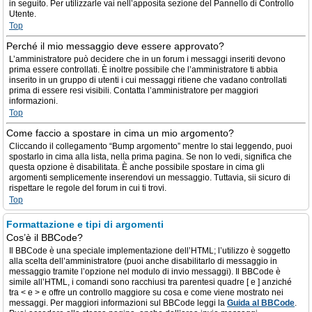
in seguito. Per utilizzarle vai nell’apposita sezione del Pannello di Controllo
Utente.
Top
Perché il mio messaggio deve essere approvato?
L’amministratore può decidere che in un forum i messaggi inseriti devono
prima essere controllati. È inoltre possibile che l’amministratore ti abbia
inserito in un gruppo di utenti i cui messaggi ritiene che vadano controllati
prima di essere resi visibili. Contatta l’amministratore per maggiori
informazioni.
Top
Come faccio a spostare in cima un mio argomento?
Cliccando il collegamento “Bump argomento” mentre lo stai leggendo, puoi
spostarlo in cima alla lista, nella prima pagina. Se non lo vedi, significa che
questa opzione è disabilitata. È anche possibile spostare in cima gli
argomenti semplicemente inserendovi un messaggio. Tuttavia, sii sicuro di
rispettare le regole del forum in cui ti trovi.
Top
Formattazione e tipi di argomenti
Cos’è il BBCode?
Il BBCode è una speciale implementazione dell’HTML; l’utilizzo è soggetto
alla scelta dell’amministratore (puoi anche disabilitarlo di messaggio in
messaggio tramite l’opzione nel modulo di invio messaggi). Il BBCode è
simile all’HTML, i comandi sono racchiusi tra parentesi quadre [ e ] anziché
tra < e > e offre un controllo maggiore su cosa e come viene mostrato nei
messaggi. Per maggiori informazioni sul BBCode leggi la
Guida al BBCode
.