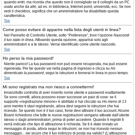
quando entri, ma ricorda che questo non è consigliato se ti colleghi da un PC
usato anche da altri, ad es. in biblioteca, Internet point, università, ecc. Se non
vedi il checkbox, significa che un amministratore ha disabilitato questa
caratteristica.
Top
Come posso evitare di apparire nella lista degli utenti in linea?
Nel Pannello di Controllo Utente, sotto “Preferenze”, trovi l’opzione
Nascondi
il tuo stato in linea
. Attivando questa opzione, apparirai solo agli
amministratori e a te stesso. Verrai identificato come utente nascosto.
Top
Ho perso la mia password!
Niente panico! La tua password non può essere recuperata, ma può essere
rigenerata. Per far questo vai nella pagina di ingresso e clicca su
Ho
dimenticato la password
, segui le istruzioni e tornerai in linea in poco tempo.
Top
Mi sono registrato ma non riesco a connettermi!
Innanzitutto controlla di aver inserito nome utente e password esattamente.
Se sono corretti, allora possono esser successe un paio di cose: se il
supporto «registrazione minore» è abilitato e hai cliccato su
Ho meno di 13
anni
mentre ti stavi registrando, allora devi seguire le istruzioni che hai
ricevuto. Se questo non è il tuo caso, forse devi attivare il tuo account. Alcune
Board richiedono che tutte le nuove registrazioni vengano attivate dall’utente
stesso o dagli amministratori, prima di poter accedere. Quando ti registri ti
verrà indicato che tipo di attivazione è richiesta. Se ti è stato inviato un
messaggio di posta, allora segui le istruzioni; se non hai ricevuto nessun
messaggio... sei sicuro che il tuo indirizzo di posta sia valido? (L’attivazione