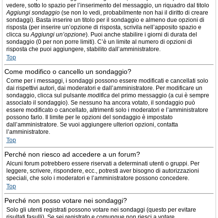
vedere, sotto lo spazio per l’inserimento del messaggio, un riquadro dal titolo
Aggiungi sondaggio
(se non lo vedi, probabilmente non hai il diritto di creare
sondaggi). Basta inserire un titolo per il sondaggio e almeno due opzioni di
risposta (per inserire un’opzione di risposta, scrivila nell’apposito spazio e
clicca su
Aggiungi un’opzione
). Puoi anche stabilire i giorni di durata del
sondaggio (0 per non porre limiti). C’è un limite al numero di opzioni di
risposta che puoi aggiungere, stabilito dall’amministratore.
Top
Come modifico o cancello un sondaggio?
Come per i messaggi, i sondaggi possono essere modificati e cancellati solo
dai rispettivi autori, dai moderatori e dall’amministratore. Per modificare un
sondaggio, clicca sul pulsante
modifica
del primo messaggio (a cui è sempre
associato il sondaggio). Se nessuno ha ancora votato, il sondaggio può
essere modificato o cancellato, altrimenti solo i moderatori e l’amministratore
possono farlo. Il limite per le opzioni del sondaggio è impostato
dall’amministratore. Se vuoi aggiungere ulteriori opzioni, contatta
l’amministratore.
Top
Perché non riesco ad accedere a un forum?
Alcuni forum potrebbero essere riservati a determinati utenti o gruppi. Per
leggere, scrivere, rispondere, ecc., potresti aver bisogno di autorizzazioni
speciali, che solo i moderatori e l’amministratore possono concedere.
Top
Perché non posso votare nei sondaggi?
Solo gli utenti registrati possono votare nei sondaggi (questo per evitare
risultati fasulli). Se sei registrato e comunque non riesci a votare,