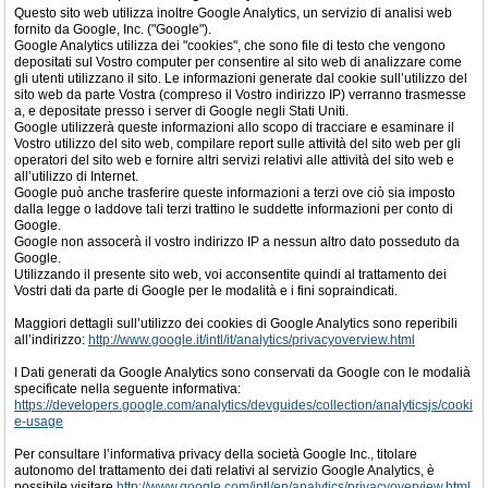
Questo sito web utilizza inoltre Google Analytics, un servizio di analisi web
fornito da Google, Inc. ("Google").
Google Analytics utilizza dei "cookies", che sono file di testo che vengono
depositati sul Vostro computer per consentire al sito web di analizzare come
gli utenti utilizzano il sito. Le informazioni generate dal cookie sull’utilizzo del
sito web da parte Vostra (compreso il Vostro indirizzo IP) verranno trasmesse
a, e depositate presso i server di Google negli Stati Uniti.
Google utilizzerà queste informazioni allo scopo di tracciare e esaminare il
Vostro utilizzo del sito web, compilare report sulle attività del sito web per gli
operatori del sito web e fornire altri servizi relativi alle attività del sito web e
all’utilizzo di Internet.
Google può anche trasferire queste informazioni a terzi ove ciò sia imposto
dalla legge o laddove tali terzi trattino le suddette informazioni per conto di
Google.
Google non assocerà il vostro indirizzo IP a nessun altro dato posseduto da
Google.
Utilizzando il presente sito web, voi acconsentite quindi al trattamento dei
Vostri dati da parte di Google per le modalità e i fini sopraindicati.
Maggiori dettagli sull’utilizzo dei cookies di Google Analytics sono reperibili
all’indirizzo:
http://www.google.it/intl/it/analytics/privacyoverview.html
I Dati generati da Google Analytics sono conservati da Google con le modalià
specificate nella seguente informativa:
https://developers.google.com/analytics/devguides/collection/analyticsjs/cooki
e-usage
Per consultare l’informativa privacy della società Google Inc., titolare
autonomo del trattamento dei dati relativi al servizio Google Analytics, è
possibile visitare
http://www.google.com/intl/en/analytics/privacyoverview.html