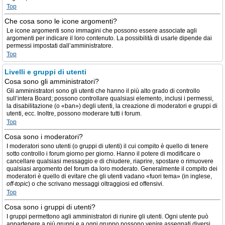
Top
Che cosa sono le icone argomenti?
Le icone argomenti sono immagini che possono essere associate agli
argomenti per indicare il loro contenuto. La possibilità di usarle dipende dai
permessi impostati dall’amministratore.
Top
Livelli e gruppi di utenti
Cosa sono gli amministratori?
Gli amministratori sono gli utenti che hanno il più alto grado di controllo
sull’intera Board; possono controllare qualsiasi elemento, inclusi i permessi,
la disabilitazione (o «ban») degli utenti, la creazione di moderatori e gruppi di
utenti, ecc. Inoltre, possono moderare tutti i forum.
Top
Cosa sono i moderatori?
I moderatori sono utenti (o gruppi di utenti) il cui compito è quello di tenere
sotto controllo i forum giorno per giorno. Hanno il potere di modificare o
cancellare qualsiasi messaggio e di chiudere, riaprire, spostare o rimuovere
qualsiasi argomento del forum da loro moderato. Generalmente il compito dei
moderatori è quello di evitare che gli utenti vadano «fuori tema» (in inglese,
off-topic
) o che scrivano messaggi oltraggiosi ed offensivi.
Top
Cosa sono i gruppi di utenti?
I gruppi permettono agli amministratori di riunire gli utenti. Ogni utente può
appartenere a più gruppi e a ogni gruppo possono venire assegnati diversi