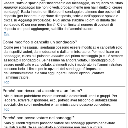
vedere, sotto lo spazio per l’inserimento del messaggio, un riquadro dal titolo
Aggiungi sondaggio
(se non lo vedi, probabilmente non hai il diritto di creare
sondaggi). Basta inserire un titolo per il sondaggio e almeno due opzioni di
risposta (per inserire un’opzione di risposta, scrivila nell’apposito spazio e
clicca su
Aggiungi un’opzione
). Puoi anche stabilire i giorni di durata del
sondaggio (0 per non porre limiti). C’è un limite al numero di opzioni di
risposta che puoi aggiungere, stabilito dall’amministratore.
Top
Come modifico o cancello un sondaggio?
Come per i messaggi, i sondaggi possono essere modificati e cancellati solo
dai rispettivi autori, dai moderatori e dall’amministratore. Per modificare un
sondaggio, clicca sul pulsante
modifica
del primo messaggio (a cui è sempre
associato il sondaggio). Se nessuno ha ancora votato, il sondaggio può
essere modificato o cancellato, altrimenti solo i moderatori e l’amministratore
possono farlo. Il limite per le opzioni del sondaggio è impostato
dall’amministratore. Se vuoi aggiungere ulteriori opzioni, contatta
l’amministratore.
Top
Perché non riesco ad accedere a un forum?
Alcuni forum potrebbero essere riservati a determinati utenti o gruppi. Per
leggere, scrivere, rispondere, ecc., potresti aver bisogno di autorizzazioni
speciali, che solo i moderatori e l’amministratore possono concedere.
Top
Perché non posso votare nei sondaggi?
Solo gli utenti registrati possono votare nei sondaggi (questo per evitare
risultati fasulli). Se sei registrato e comunque non riesci a votare,