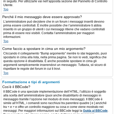
in seguito. Per utilizzarle vai nell’apposita sezione del Pannello di Controllo
Utente.
Top
Perché il mio messaggio deve essere approvato?
L’amministratore può decidere che in un forum i messaggi inseriti devono
prima essere controllati. È inoltre possibile che l’amministratore ti abbia
inserito in un gruppo di utenti i cui messaggi ritiene che vadano controllati
prima di essere resi visibili. Contatta l’amministratore per maggiori
informazioni.
Top
Come faccio a spostare in cima un mio argomento?
Cliccando il collegamento “Bump argomento” mentre lo stai leggendo, puoi
spostarlo in cima alla lista, nella prima pagina. Se non lo vedi, significa che
questa opzione è disabilitata. È anche possibile spostare in cima gli
argomenti semplicemente inserendovi un messaggio. Tuttavia, sii sicuro di
rispettare le regole del forum in cui ti trovi.
Top
Formattazione e tipi di argomenti
Cos’è il BBCode?
Il BBCode è una speciale implementazione dell’HTML; l’utilizzo è soggetto
alla scelta dell’amministratore (puoi anche disabilitarlo di messaggio in
messaggio tramite l’opzione nel modulo di invio messaggi). Il BBCode è
simile all’HTML, i comandi sono racchiusi tra parentesi quadre [ e ] anziché
tra < e > e offre un controllo maggiore su cosa e come viene mostrato nei
messaggi. Per maggiori informazioni sul BBCode leggi la
Guida al BBCode
.