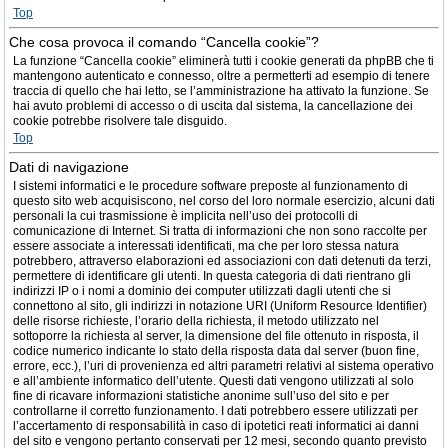
Top
Che cosa provoca il comando “Cancella cookie”?
La funzione “Cancella cookie” eliminerà tutti i cookie generati da phpBB che ti
mantengono autenticato e connesso, oltre a permetterti ad esempio di tenere
traccia di quello che hai letto, se l’amministrazione ha attivato la funzione. Se
hai avuto problemi di accesso o di uscita dal sistema, la cancellazione dei
cookie potrebbe risolvere tale disguido.
Top
Dati di navigazione
I sistemi informatici e le procedure software preposte al funzionamento di
questo sito web acquisiscono, nel corso del loro normale esercizio, alcuni dati
personali la cui trasmissione è implicita nell’uso dei protocolli di
comunicazione di Internet. Si tratta di informazioni che non sono raccolte per
essere associate a interessati identificati, ma che per loro stessa natura
potrebbero, attraverso elaborazioni ed associazioni con dati detenuti da terzi,
permettere di identificare gli utenti. In questa categoria di dati rientrano gli
indirizzi IP o i nomi a dominio dei computer utilizzati dagli utenti che si
connettono al sito, gli indirizzi in notazione URI (Uniform Resource Identifier)
delle risorse richieste, l’orario della richiesta, il metodo utilizzato nel
sottoporre la richiesta al server, la dimensione del file ottenuto in risposta, il
codice numerico indicante lo stato della risposta data dal server (buon fine,
errore, ecc.), l’uri di provenienza ed altri parametri relativi al sistema operativo
e all’ambiente informatico dell’utente. Questi dati vengono utilizzati al solo
fine di ricavare informazioni statistiche anonime sull’uso del sito e per
controllarne il corretto funzionamento. I dati potrebbero essere utilizzati per
l’accertamento di responsabilità in caso di ipotetici reati informatici ai danni
del sito e vengono pertanto conservati per 12 mesi, secondo quanto previsto