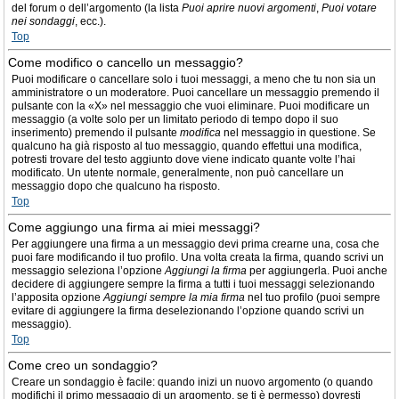
del forum o dell’argomento (la lista
Puoi aprire nuovi argomenti
,
Puoi votare
nei sondaggi
, ecc.).
Top
Come modifico o cancello un messaggio?
Puoi modificare o cancellare solo i tuoi messaggi, a meno che tu non sia un
amministratore o un moderatore. Puoi cancellare un messaggio premendo il
pulsante con la «X» nel messaggio che vuoi eliminare. Puoi modificare un
messaggio (a volte solo per un limitato periodo di tempo dopo il suo
inserimento) premendo il pulsante
modifica
nel messaggio in questione. Se
qualcuno ha già risposto al tuo messaggio, quando effettui una modifica,
potresti trovare del testo aggiunto dove viene indicato quante volte l’hai
modificato. Un utente normale, generalmente, non può cancellare un
messaggio dopo che qualcuno ha risposto.
Top
Come aggiungo una firma ai miei messaggi?
Per aggiungere una firma a un messaggio devi prima crearne una, cosa che
puoi fare modificando il tuo profilo. Una volta creata la firma, quando scrivi un
messaggio seleziona l’opzione
Aggiungi la firma
per aggiungerla. Puoi anche
decidere di aggiungere sempre la firma a tutti i tuoi messaggi selezionando
l’apposita opzione
Aggiungi sempre la mia firma
nel tuo profilo (puoi sempre
evitare di aggiungere la firma deselezionando l’opzione quando scrivi un
messaggio).
Top
Come creo un sondaggio?
Creare un sondaggio è facile: quando inizi un nuovo argomento (o quando
modifichi il primo messaggio di un argomento, se ti è permesso) dovresti