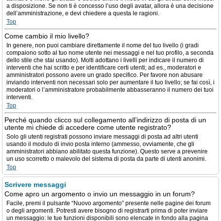
a disposizione. Se non ti è concesso l’uso degli avatar, allora è una decisione
dell’amministrazione, e devi chiedere a questa le ragioni.
Top
Come cambio il mio livello?
In genere, non puoi cambiare direttamente il nome del tuo livello (i gradi
compaiono sotto al tuo nome utente nei messaggi e nel tuo profilo, a seconda
dello stile che stai usando). Molti adottano i livelli per indicare il numero di
interventi che hai scritto e per identificare certi utenti; ad es., moderatori e
amministratori possono avere un grado specifico. Per favore non abusare
inviando interventi non necessari solo per aumentare il tuo livello; se fai così, i
moderatori o l’amministratore probabilmente abbasseranno il numero dei tuoi
interventi.
Top
Perché quando clicco sul collegamento all’indirizzo di posta di un
utente mi chiede di accedere come utente registrato?
Solo gli utenti registrati possono inviare messaggi di posta ad altri utenti
usando il modulo di invio posta interno (ammesso, ovviamente, che gli
amministratori abbiano abilitato questa funzione). Questo serve a prevenire
un uso scorretto o malevolo del sistema di posta da parte di utenti anonimi.
Top
Scrivere messaggi
Come apro un argomento o invio un messaggio in un forum?
Facile, premi il pulsante “Nuovo argomento” presente nelle pagine dei forum
o degli argomenti. Potresti avere bisogno di registrarti prima di poter inviare
un messaggio: le tue funzioni disponibili sono elencate in fondo alla pagina