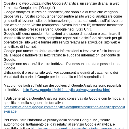
Questo sito web utilizza inoltre Google Analytics, un servizio di analisi web
fornito da Google, Inc. ("Google").
Google Analytics utilizza dei "cookies", che sono file di testo che vengono
depositati sul Vostro computer per consentire al sito web di analizzare come
gli utenti utilizzano il sito. Le informazioni generate dal cookie sull’utilizzo del
sito web da parte Vostra (compreso il Vostro indirizzo IP) verranno trasmesse
a, e depositate presso i server di Google negli Stati Uniti.
Google utilizzerà queste informazioni allo scopo di tracciare e esaminare il
Vostro utilizzo del sito web, compilare report sulle attività del sito web per gli
operatori del sito web e fornire altri servizi relativi alle attività del sito web e
all’utilizzo di Internet.
Google può anche trasferire queste informazioni a terzi ove ciò sia imposto
dalla legge o laddove tali terzi trattino le suddette informazioni per conto di
Google.
Google non assocerà il vostro indirizzo IP a nessun altro dato posseduto da
Google.
Utilizzando il presente sito web, voi acconsentite quindi al trattamento dei
Vostri dati da parte di Google per le modalità e i fini sopraindicati.
Maggiori dettagli sull’utilizzo dei cookies di Google Analytics sono reperibili
all’indirizzo:
http://www.google.it/intl/it/analytics/privacyoverview.html
I Dati generati da Google Analytics sono conservati da Google con le modalià
specificate nella seguente informativa:
https://developers.google.com/analytics/devguides/collection/analyticsjs/cooki
e-usage
Per consultare l’informativa privacy della società Google Inc., titolare
autonomo del trattamento dei dati relativi al servizio Google Analytics, è
possibile visitare
http://www.google.com/intl/en/analytics/privacyoverview.html