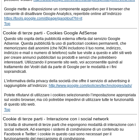
Google mette a disposizione un componente aggiuntivo per il browser che
consente di disattivare Google Analytics, reperibile online all’indirizzo
https://tools.google.com/dlpage/gaoptout?hl=it
Top
Cookie di terze parti - Cookies Google AdSense
Questo sito ospita della pubblicità esterna offerta dal servizio Google
Adsense. Questa pubblicità fa uso di particolari cookies permanenti, che
memorizzano dati anonimi (che NON includono il tuo nome, indirizzo,
indirizzo e-mail o numero di telefono) sulle tue visite a questo e altri siti web
per creare annunci pubblicitari su prodotti e servizi che potrebbero
interessarti. Utilizzando il presente sito web, voi acconsentite quindi al
trattamento dei Vostri dati da parte di Google per le modalità e i fini
sopraindicati.
L’informativa della privacy della società che offre il servizio di advertising è
raggiungibile all’indirizzo:
http://www.google.com/policies/technologies/ads/
Potete rifiutarvi di utilizzare i cookies selezionando l’impostazione appropriata
sul vostro browser, ma ciò potrebbe impedirvi di utilizzare tutte le funzionalità
di questo sito web.
Top
Cookie di terze parti - Interazione con i social network
Si tratta di strumenti di terze parti che espongono modalità di interazione con i
social network. Ad esempio i sistemi di condivisione di un contenuto su
Facebook e Twitter: i cookie in questo casi sono necessari per il
funzionamento del meccanismo di condivisione.