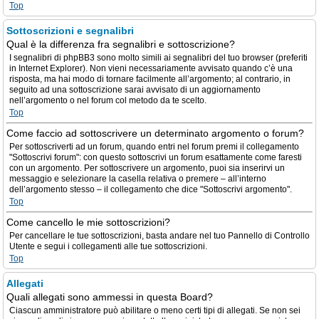
Top
Sottoscrizioni e segnalibri
Qual è la differenza fra segnalibri e sottoscrizione?
I segnalibri di phpBB3 sono molto simili ai segnalibri del tuo browser (preferiti
in Internet Explorer). Non vieni necessariamente avvisato quando c’è una
risposta, ma hai modo di tornare facilmente all’argomento; al contrario, in
seguito ad una sottoscrizione sarai avvisato di un aggiornamento
nell’argomento o nel forum col metodo da te scelto.
Top
Come faccio ad sottoscrivere un determinato argomento o forum?
Per sottoscriverti ad un forum, quando entri nel forum premi il collegamento
"Sottoscrivi forum": con questo sottoscrivi un forum esattamente come faresti
con un argomento. Per sottoscrivere un argomento, puoi sia inserirvi un
messaggio e selezionare la casella relativa o premere – all’interno
dell’argomento stesso – il collegamento che dice "Sottoscrivi argomento".
Top
Come cancello le mie sottoscrizioni?
Per cancellare le tue sottoscrizioni, basta andare nel tuo Pannello di Controllo
Utente e segui i collegamenti alle tue sottoscrizioni.
Top
Allegati
Quali allegati sono ammessi in questa Board?
Ciascun amministratore può abilitare o meno certi tipi di allegati. Se non sei