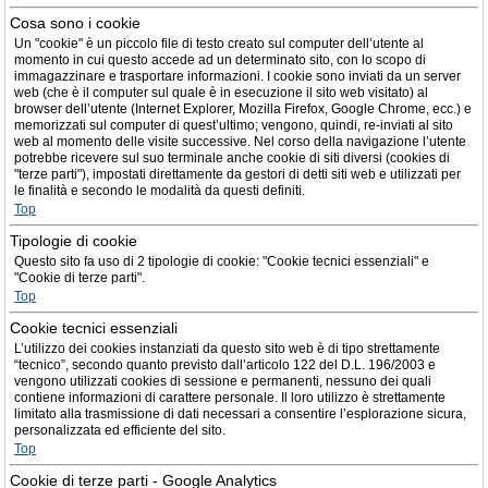
Cosa sono i cookie
Un "cookie" è un piccolo file di testo creato sul computer dell’utente al
momento in cui questo accede ad un determinato sito, con lo scopo di
immagazzinare e trasportare informazioni. I cookie sono inviati da un server
web (che è il computer sul quale è in esecuzione il sito web visitato) al
browser dell’utente (Internet Explorer, Mozilla Firefox, Google Chrome, ecc.) e
memorizzati sul computer di quest’ultimo; vengono, quindi, re-inviati al sito
web al momento delle visite successive. Nel corso della navigazione l’utente
potrebbe ricevere sul suo terminale anche cookie di siti diversi (cookies di
"terze parti"), impostati direttamente da gestori di detti siti web e utilizzati per
le finalità e secondo le modalità da questi definiti.
Top
Tipologie di cookie
Questo sito fa uso di 2 tipologie di cookie: "Cookie tecnici essenziali" e
"Cookie di terze parti".
Top
Cookie tecnici essenziali
L’utilizzo dei cookies instanziati da questo sito web è di tipo strettamente
“tecnico”, secondo quanto previsto dall’articolo 122 del D.L. 196/2003 e
vengono utilizzati cookies di sessione e permanenti, nessuno dei quali
contiene informazioni di carattere personale. Il loro utilizzo è strettamente
limitato alla trasmissione di dati necessari a consentire l’esplorazione sicura,
personalizzata ed efficiente del sito.
Top
Cookie di terze parti - Google Analytics