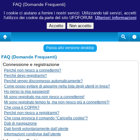
FAQ (Domande Frequenti)
I cookie ci aiutano a fornire i nostri servizi. Utilizzando tali servizi, accetti
l'utilizzo dei cookie da parte del sito UFOFORUM.
Ulteriori informazioni
Passa allo versione desktop
FAQ (Domande Frequenti)
Connessione e registrazione
Perché non riesco a connettermi?
Perché devo registrarmi?
Perché vengo disconnesso automaticamente?
Come posso evitare di apparire nella lista degli utenti in linea?
Ho perso la mia password!
Mi sono registrato ma non riesco a connettermi!
Mi sono registrato tempo fa, ma non riesco più a connettermi?!
Che cosa è COPPA?
Perché non riesco a registrarmi?
Che cosa provoca il comando “Cancella cookie”?
Dati di navigazione
Dati forniti volontariamente dall’utente
Informazioni condivise dall’utente