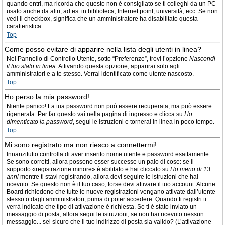
quando entri, ma ricorda che questo non è consigliato se ti colleghi da un PC
usato anche da altri, ad es. in biblioteca, Internet point, università, ecc. Se non
vedi il checkbox, significa che un amministratore ha disabilitato questa
caratteristica.
Top
Come posso evitare di apparire nella lista degli utenti in linea?
Nel Pannello di Controllo Utente, sotto “Preferenze”, trovi l’opzione
Nascondi
il tuo stato in linea
. Attivando questa opzione, apparirai solo agli
amministratori e a te stesso. Verrai identificato come utente nascosto.
Top
Ho perso la mia password!
Niente panico! La tua password non può essere recuperata, ma può essere
rigenerata. Per far questo vai nella pagina di ingresso e clicca su
Ho
dimenticato la password
, segui le istruzioni e tornerai in linea in poco tempo.
Top
Mi sono registrato ma non riesco a connettermi!
Innanzitutto controlla di aver inserito nome utente e password esattamente.
Se sono corretti, allora possono esser successe un paio di cose: se il
supporto «registrazione minore» è abilitato e hai cliccato su
Ho meno di 13
anni
mentre ti stavi registrando, allora devi seguire le istruzioni che hai
ricevuto. Se questo non è il tuo caso, forse devi attivare il tuo account. Alcune
Board richiedono che tutte le nuove registrazioni vengano attivate dall’utente
stesso o dagli amministratori, prima di poter accedere. Quando ti registri ti
verrà indicato che tipo di attivazione è richiesta. Se ti è stato inviato un
messaggio di posta, allora segui le istruzioni; se non hai ricevuto nessun
messaggio... sei sicuro che il tuo indirizzo di posta sia valido? (L’attivazione