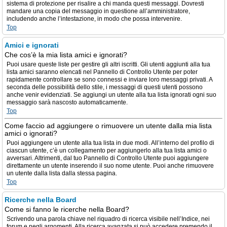
sistema di protezione per risalire a chi manda questi messaggi. Dovresti
mandare una copia del messaggio in questione all’amministratore,
includendo anche l’intestazione, in modo che possa intervenire.
Top
Amici e ignorati
Che cos’è la mia lista amici e ignorati?
Puoi usare queste liste per gestire gli altri iscritti. Gli utenti aggiunti alla tua
lista amici saranno elencati nel Pannello di Controllo Utente per poter
rapidamente controllare se sono connessi e inviare loro messaggi privati. A
seconda delle possibilità dello stile, i messaggi di questi utenti possono
anche venir evidenziati. Se aggiungi un utente alla tua lista ignorati ogni suo
messaggio sarà nascosto automaticamente.
Top
Come faccio ad aggiungere o rimuovere un utente dalla mia lista
amici o ignorati?
Puoi aggiungere un utente alla tua lista in due modi. All’interno del profilo di
ciascun utente, c’è un collegamento per aggiungerlo alla tua lista amici o
avversari. Altrimenti, dal tuo Pannello di Controllo Utente puoi aggiungere
direttamente un utente inserendo il suo nome utente. Puoi anche rimuovere
un utente dalla lista dalla stessa pagina.
Top
Ricerche nella Board
Come si fanno le ricerche nella Board?
Scrivendo una parola chiave nel riquadro di ricerca visibile nell’Indice, nei
forum e negli argomenti. Alla ricerca avanzata si può accedere premendo il