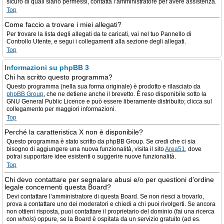
sicuro di quali siano permessi, contatta l’amministratore per avere assistenza.
Top
Come faccio a trovare i miei allegati?
Per trovare la lista degli allegati da te caricati, vai nel tuo Pannello di
Controllo Utente, e segui i collegamenti alla sezione degli allegati.
Top
Informazioni su phpBB 3
Chi ha scritto questo programma?
Questo programma (nella sua forma originale) è prodotto e rilasciato da
phpBB Group
, che ne detiene anche il brevetto. È reso disponibile sotto la
GNU General Public Licence e può essere liberamente distribuito; clicca sul
collegamento per maggiori informazioni.
Top
Perché la caratteristica X non è disponibile?
Questo programma è stato scritto da phpBB Group. Se credi che ci sia
bisogno di aggiungere una nuova funzionalità, visita il sito
Area51
, dove
potrai supportare idee esistenti o suggerire nuove funzionalità.
Top
Chi devo contattare per segnalare abusi e/o per questioni d’ordine
legale concernenti questa Board?
Devi contattare l’amministratore di questa Board. Se non riesci a trovarlo,
prova a contattare uno dei moderatori e chiedi a chi puoi rivolgerti. Se ancora
non ottieni risposta, puoi contattare il proprietario del dominio (fai una ricerca
con
whois
) oppure, se la Board è ospitata da un servizio gratuito (ad es.