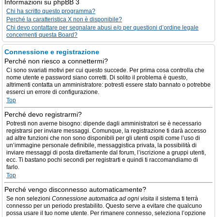
Informazioni su phpBB 3
Chi ha scritto questo programma?
Perché la caratteristica X non è disponibile?
Chi devo contattare per segnalare abusi e/o per questioni d’ordine legale
concernenti questa Board?
Connessione e registrazione
Perché non riesco a connettermi?
Ci sono svariati motivi per cui questo succede. Per prima cosa controlla che
nome utente e password siano corretti. Di solito il problema è questo,
altrimenti contatta un amministratore: potresti essere stato bannato o potrebbe
esserci un errore di configurazione.
Top
Perché devo registrarmi?
Potresti non averne bisogno: dipende dagli amministratori se è necessario
registrarsi per inviare messaggi. Comunque, la registrazione ti darà accesso
ad altre funzioni che non sono disponibili per gli utenti ospiti come l’uso di
un’immagine personale definibile, messaggistica privata, la possibilità di
inviare messaggi di posta direttamente dal forum, l’iscrizione a gruppi utenti,
ecc. Ti bastano pochi secondi per registrarti e quindi ti raccomandiamo di
farlo.
Top
Perché vengo disconnesso automaticamente?
Se non selezioni
Connessione automatica ad ogni visita
il sistema ti terrà
connesso per un periodo prestabilito. Questo serve a evitare che qualcuno
possa usare il tuo nome utente. Per rimanere connesso, seleziona l’opzione