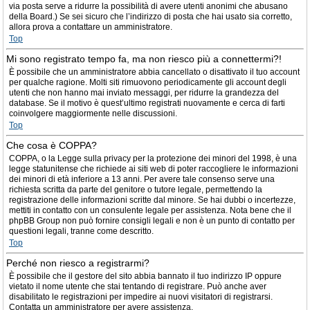
via posta serve a ridurre la possibilità di avere utenti anonimi che abusano
della Board.) Se sei sicuro che l’indirizzo di posta che hai usato sia corretto,
allora prova a contattare un amministratore.
Top
Mi sono registrato tempo fa, ma non riesco più a connettermi?!
È possibile che un amministratore abbia cancellato o disattivato il tuo account
per qualche ragione. Molti siti rimuovono periodicamente gli account degli
utenti che non hanno mai inviato messaggi, per ridurre la grandezza del
database. Se il motivo è quest’ultimo registrati nuovamente e cerca di farti
coinvolgere maggiormente nelle discussioni.
Top
Che cosa è COPPA?
COPPA, o la Legge sulla privacy per la protezione dei minori del 1998, è una
legge statunitense che richiede ai siti web di poter raccogliere le informazioni
dei minori di età inferiore a 13 anni. Per avere tale consenso serve una
richiesta scritta da parte del genitore o tutore legale, permettendo la
registrazione delle informazioni scritte dal minore. Se hai dubbi o incertezze,
mettiti in contatto con un consulente legale per assistenza. Nota bene che il
phpBB Group non può fornire consigli legali e non è un punto di contatto per
questioni legali, tranne come descritto.
Top
Perché non riesco a registrarmi?
È possibile che il gestore del sito abbia bannato il tuo indirizzo IP oppure
vietato il nome utente che stai tentando di registrare. Può anche aver
disabilitato le registrazioni per impedire ai nuovi visitatori di registrarsi.
Contatta un amministratore per avere assistenza.