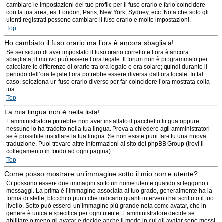
cambiare le impostazioni del tuo profilo per il fuso orario e farlo coincidere
con la tua area, es. London, Paris, New York, Sydney, ecc. Nota che solo gli
utenti registrati possono cambiare il fuso orario e molte impostazioni.
Top
Ho cambiato il fuso orario ma l’ora è ancora sbagliata!
Se sei sicuro di aver impostato il fuso orario corretto e l’ora è ancora
sbagliata, il motivo può essere l’ora legale. Il forum non è programmato per
calcolare le differenze di orario tra ora legale e ora solare; quindi durante il
periodo dell’ora legale l’ora potrebbe essere diversa dall’ora locale. In tal
caso, seleziona un fuso orario diverso per far coincidere l’ora mostrata colla
tua.
Top
La mia lingua non è nella lista!
L’amministratore potrebbe non aver installato il pacchetto lingua oppure
nessuno lo ha tradotto nella tua lingua. Prova a chiedere agli amministratori
se è possibile installare la tua lingua. Se non esiste puoi fare tu una nuova
traduzione. Puoi trovare altre informazioni al sito del phpBB Group (trovi il
collegamento in fondo ad ogni pagina).
Top
Come posso mostrare un’immagine sotto il mio nome utente?
Ci possono essere due immagini sotto un nome utente quando si leggono i
messaggi. La prima è l’immagine associata al tuo grado, generalmente ha la
forma di stelle, blocchi o punti che indicano quanti interventi hai scritto o il tuo
livello. Sotto può esserci un’immagine più grande nota come avatar, che in
genere è unica e specifica per ogni utente. L’amministratore decide se
abilitare o meno gli avatar e decide anche il modo in cui gli avatar sono messi