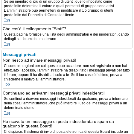
Se sei membro di più di un gruppo di utenti, quello impostato come
predefinito determina il colore e quali permessi di gruppo sono attivi.
L’amministratore può permetterti di modificare il tuo gruppo di utenti
predefinito dal Pannello di Controllo Utente.
Top
Che cos’è il collegamento “Staff”?
Questa pagina fornisce una lista degli amministratori e dei moderatori, dando
dettagli sui forum che moderano.
Top
Messaggi privati
Non riesco ad inviare messaggi privati!
Ci sono tre ragioni per cui questo può accadere: non sei registrato o non hai
effettuato l’accesso, l’amministratore ha disabilitato i messaggi privati per tutto
il forum, oppure li ha disabilitati solo a te. Se il tuo caso è l’ultimo, prova a
chiederne il motivo all’amministratore.
Top
Continuano ad arrivarmi messaggi privati indesiderati!
Se continui a ricevere messaggi indesiderati da qualcuno, prova a informare
della cosa l’amministratore, che può interdire l’uso dei messaggi privati a un
determinato utente.
Top
Ho ricevuto un messaggio di posta indesiderata o spam da
qualcuno in questa Board!
Ci dispiace. Il sistema di invio di posta elettronica di questa Board include un