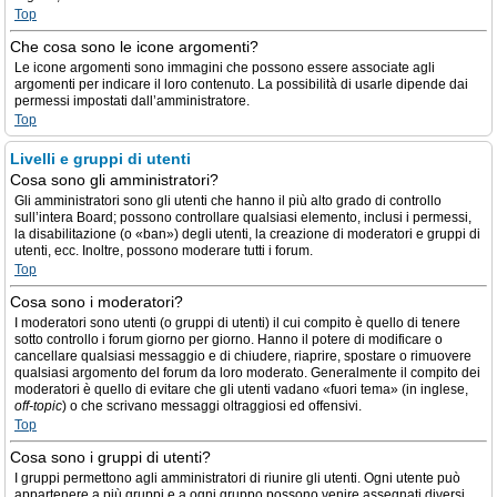
Top
Che cosa sono le icone argomenti?
Le icone argomenti sono immagini che possono essere associate agli
argomenti per indicare il loro contenuto. La possibilità di usarle dipende dai
permessi impostati dall’amministratore.
Top
Livelli e gruppi di utenti
Cosa sono gli amministratori?
Gli amministratori sono gli utenti che hanno il più alto grado di controllo
sull’intera Board; possono controllare qualsiasi elemento, inclusi i permessi,
la disabilitazione (o «ban») degli utenti, la creazione di moderatori e gruppi di
utenti, ecc. Inoltre, possono moderare tutti i forum.
Top
Cosa sono i moderatori?
I moderatori sono utenti (o gruppi di utenti) il cui compito è quello di tenere
sotto controllo i forum giorno per giorno. Hanno il potere di modificare o
cancellare qualsiasi messaggio e di chiudere, riaprire, spostare o rimuovere
qualsiasi argomento del forum da loro moderato. Generalmente il compito dei
moderatori è quello di evitare che gli utenti vadano «fuori tema» (in inglese,
off-topic
) o che scrivano messaggi oltraggiosi ed offensivi.
Top
Cosa sono i gruppi di utenti?
I gruppi permettono agli amministratori di riunire gli utenti. Ogni utente può
appartenere a più gruppi e a ogni gruppo possono venire assegnati diversi