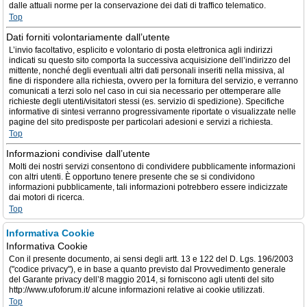
dalle attuali norme per la conservazione dei dati di traffico telematico.
Top
Dati forniti volontariamente dall’utente
L’invio facoltativo, esplicito e volontario di posta elettronica agli indirizzi
indicati su questo sito comporta la successiva acquisizione dell’indirizzo del
mittente, nonché degli eventuali altri dati personali inseriti nella missiva, al
fine di rispondere alla richiesta, ovvero per la fornitura del servizio, e verranno
comunicati a terzi solo nel caso in cui sia necessario per ottemperare alle
richieste degli utenti/visitatori stessi (es. servizio di spedizione). Specifiche
informative di sintesi verranno progressivamente riportate o visualizzate nelle
pagine del sito predisposte per particolari adesioni e servizi a richiesta.
Top
Informazioni condivise dall’utente
Molti dei nostri servizi consentono di condividere pubblicamente informazioni
con altri utenti. È opportuno tenere presente che se si condividono
informazioni pubblicamente, tali informazioni potrebbero essere indicizzate
dai motori di ricerca.
Top
Informativa Cookie
Informativa Cookie
Con il presente documento, ai sensi degli artt. 13 e 122 del D. Lgs. 196/2003
("codice privacy"), e in base a quanto previsto dal Provvedimento generale
del Garante privacy dell’8 maggio 2014, si forniscono agli utenti del sito
http://www.ufoforum.it/ alcune informazioni relative ai cookie utilizzati.
Top