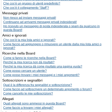
Che cos’è un gruppo di utenti predefinito?
Che cos’è il collegamento “Staff”?
Messaggi privati
Non riesco ad inviare messaggi privati!
Continuano ad arrivarmi messaggi privati indesiderati!
Ho ricevuto un messaggio di posta indesiderata o spam da qualcuno in
questa Board!
Amici e ignorati
Che cos’è la mia lista amici e ignorati?
Come faccio ad aggiungere o rimuovere un utente dalla mia lista amici o
ignorati?
Ricerche nella Board
Come si fanno le ricerche nella Board?
Perché la mia ricerca non dà risultati?
Perché la mia ricerca dà come risultato una pagina vuota?
Come posso cercare un utente?
Come posso trovare i miei messaggi e i miei argomenti?
Sottoscrizioni e segnalibri
Qual è la differenza fra segnalibri e sottoscrizione?
Come faccio ad sottoscrivere un determinato argomento o forum?
Come cancello le mie sottoscrizioni?
Allegati
Quali allegati sono ammessi in questa Board?
Come faccio a trovare i miei allegati?