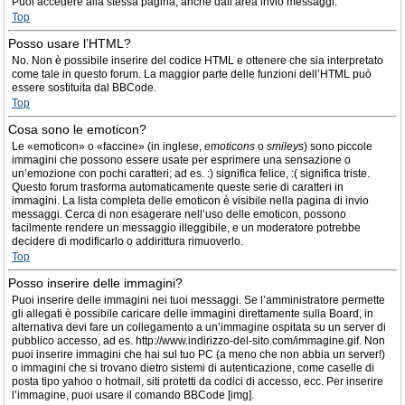
Puoi accedere alla stessa pagina, anche dall’area invio messaggi.
Top
Posso usare l’HTML?
No. Non è possibile inserire del codice HTML e ottenere che sia interpretato
come tale in questo forum. La maggior parte delle funzioni dell’HTML può
essere sostituita dal BBCode.
Top
Cosa sono le emoticon?
Le «emoticon» o «faccine» (in inglese,
emoticons
o
smileys
) sono piccole
immagini che possono essere usate per esprimere una sensazione o
un’emozione con pochi caratteri; ad es. :) significa felice, :( significa triste.
Questo forum trasforma automaticamente queste serie di caratteri in
immagini. La lista completa delle emoticon è visibile nella pagina di invio
messaggi. Cerca di non esagerare nell’uso delle emoticon, possono
facilmente rendere un messaggio illeggibile, e un moderatore potrebbe
decidere di modificarlo o addirittura rimuoverlo.
Top
Posso inserire delle immagini?
Puoi inserire delle immagini nei tuoi messaggi. Se l’amministratore permette
gli allegati è possibile caricare delle immagini direttamente sulla Board, in
alternativa devi fare un collegamento a un’immagine ospitata su un server di
pubblico accesso, ad es. http://www.indirizzo-del-sito.com/immagine.gif. Non
puoi inserire immagini che hai sul tuo PC (a meno che non abbia un server!)
o immagini che si trovano dietro sistemi di autenticazione, come caselle di
posta tipo yahoo o hotmail, siti protetti da codici di accesso, ecc. Per inserire
l’immagine, puoi usare il comando BBCode [img].