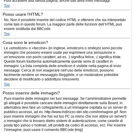
Puoi accedere alla stessa pagina, anche dall’area invio messaggi.
Top
Posso usare l’HTML?
No. Non è possibile inserire del codice HTML e ottenere che sia interpretato
come tale in questo forum. La maggior parte delle funzioni dell’HTML può
essere sostituita dal BBCode.
Top
Cosa sono le emoticon?
Le «emoticon» o «faccine» (in inglese,
emoticons
o
smileys
) sono piccole
immagini che possono essere usate per esprimere una sensazione o
un’emozione con pochi caratteri; ad es. :) significa felice, :( significa triste.
Questo forum trasforma automaticamente queste serie di caratteri in
immagini. La lista completa delle emoticon è visibile nella pagina di invio
messaggi. Cerca di non esagerare nell’uso delle emoticon, possono
facilmente rendere un messaggio illeggibile, e un moderatore potrebbe
decidere di modificarlo o addirittura rimuoverlo.
Top
Posso inserire delle immagini?
Puoi inserire delle immagini nei tuoi messaggi. Se l’amministratore permette
gli allegati è possibile caricare delle immagini direttamente sulla Board, in
alternativa devi fare un collegamento a un’immagine ospitata su un server di
pubblico accesso, ad es. http://www.indirizzo-del-sito.com/immagine.gif. Non
puoi inserire immagini che hai sul tuo PC (a meno che non abbia un server!)
o immagini che si trovano dietro sistemi di autenticazione, come caselle di
posta tipo yahoo o hotmail, siti protetti da codici di accesso, ecc. Per inserire
l’immagine, puoi usare il comando BBCode [img].