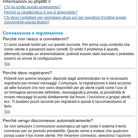
Informazioni su phpBB 3
Chi ha scritto questo programma?
Perché la caratteristica X non è disponibile?
Chi devo contattare per segnalare abusi e/o per questioni d’ordine legale
concernenti questa Board?
Connessione e registrazione
Perché non riesco a connettermi?
Ci sono svariati motivi per cui questo succede. Per prima cosa controlla che
nome utente e password siano corretti. Di solito il problema è questo,
altrimenti contatta un amministratore: potresti essere stato bannato o potrebbe
esserci un errore di configurazione.
Top
Perché devo registrarmi?
Potresti non averne bisogno: dipende dagli amministratori se è necessario
registrarsi per inviare messaggi. Comunque, la registrazione ti darà accesso
ad altre funzioni che non sono disponibili per gli utenti ospiti come l’uso di
un’immagine personale definibile, messaggistica privata, la possibilità di
inviare messaggi di posta direttamente dal forum, l’iscrizione a gruppi utenti,
ecc. Ti bastano pochi secondi per registrarti e quindi ti raccomandiamo di
farlo.
Top
Perché vengo disconnesso automaticamente?
Se non selezioni
Connessione automatica ad ogni visita
il sistema ti terrà
connesso per un periodo prestabilito. Questo serve a evitare che qualcuno
possa usare il tuo nome utente. Per rimanere connesso, seleziona l’opzione