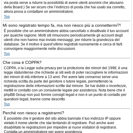
via posta serve a ridurre la possibilità di avere utenti anonimi che abusano
della Board.) Se sei sicuro che l’indirizzo di posta che hai usato sia corretto,
allora prova a contattare un amministratore.
Top
Mi sono registrato tempo fa, ma non riesco più a connettermi?!
È possibile che un amministratore abbia cancellato o disattivato il tuo account
per qualche ragione. Molti siti rimuovono periodicamente gli account degli
utenti che non hanno mai inviato messaggi, per ridurre la grandezza del
database. Se il motivo è quest’ultimo registrati nuovamente e cerca di farti
coinvolgere maggiormente nelle discussioni.
Top
Che cosa è COPPA?
COPPA, o la Legge sulla privacy per la protezione dei minori del 1998, è una
legge statunitense che richiede ai siti web di poter raccogliere le informazioni
dei minori di età inferiore a 13 anni. Per avere tale consenso serve una
richiesta scritta da parte del genitore o tutore legale, permettendo la
registrazione delle informazioni scritte dal minore. Se hai dubbi o incertezze,
mettiti in contatto con un consulente legale per assistenza. Nota bene che il
phpBB Group non può fornire consigli legali e non è un punto di contatto per
questioni legali, tranne come descritto.
Top
Perché non riesco a registrarmi?
È possibile che il gestore del sito abbia bannato il tuo indirizzo IP oppure
vietato il nome utente che stai tentando di registrare. Può anche aver
disabilitato le registrazioni per impedire ai nuovi visitatori di registrarsi.
Contatta un amministratore per avere assistenza.