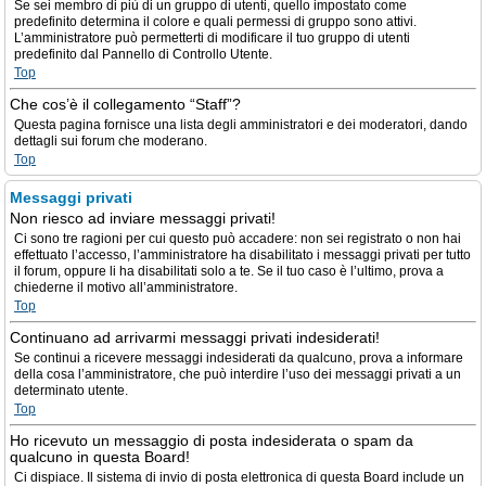
Se sei membro di più di un gruppo di utenti, quello impostato come
predefinito determina il colore e quali permessi di gruppo sono attivi.
L’amministratore può permetterti di modificare il tuo gruppo di utenti
predefinito dal Pannello di Controllo Utente.
Top
Che cos’è il collegamento “Staff”?
Questa pagina fornisce una lista degli amministratori e dei moderatori, dando
dettagli sui forum che moderano.
Top
Messaggi privati
Non riesco ad inviare messaggi privati!
Ci sono tre ragioni per cui questo può accadere: non sei registrato o non hai
effettuato l’accesso, l’amministratore ha disabilitato i messaggi privati per tutto
il forum, oppure li ha disabilitati solo a te. Se il tuo caso è l’ultimo, prova a
chiederne il motivo all’amministratore.
Top
Continuano ad arrivarmi messaggi privati indesiderati!
Se continui a ricevere messaggi indesiderati da qualcuno, prova a informare
della cosa l’amministratore, che può interdire l’uso dei messaggi privati a un
determinato utente.
Top
Ho ricevuto un messaggio di posta indesiderata o spam da
qualcuno in questa Board!
Ci dispiace. Il sistema di invio di posta elettronica di questa Board include un