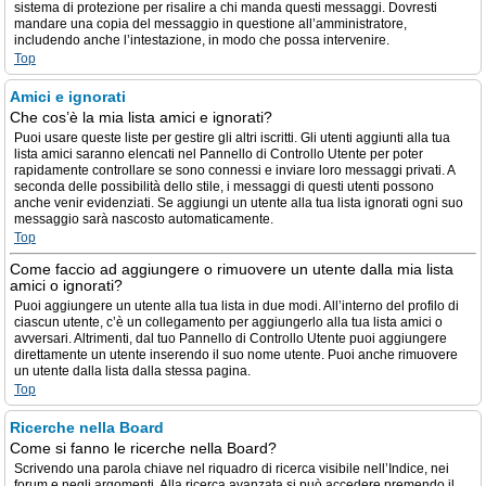
sistema di protezione per risalire a chi manda questi messaggi. Dovresti
mandare una copia del messaggio in questione all’amministratore,
includendo anche l’intestazione, in modo che possa intervenire.
Top
Amici e ignorati
Che cos’è la mia lista amici e ignorati?
Puoi usare queste liste per gestire gli altri iscritti. Gli utenti aggiunti alla tua
lista amici saranno elencati nel Pannello di Controllo Utente per poter
rapidamente controllare se sono connessi e inviare loro messaggi privati. A
seconda delle possibilità dello stile, i messaggi di questi utenti possono
anche venir evidenziati. Se aggiungi un utente alla tua lista ignorati ogni suo
messaggio sarà nascosto automaticamente.
Top
Come faccio ad aggiungere o rimuovere un utente dalla mia lista
amici o ignorati?
Puoi aggiungere un utente alla tua lista in due modi. All’interno del profilo di
ciascun utente, c’è un collegamento per aggiungerlo alla tua lista amici o
avversari. Altrimenti, dal tuo Pannello di Controllo Utente puoi aggiungere
direttamente un utente inserendo il suo nome utente. Puoi anche rimuovere
un utente dalla lista dalla stessa pagina.
Top
Ricerche nella Board
Come si fanno le ricerche nella Board?
Scrivendo una parola chiave nel riquadro di ricerca visibile nell’Indice, nei
forum e negli argomenti. Alla ricerca avanzata si può accedere premendo il