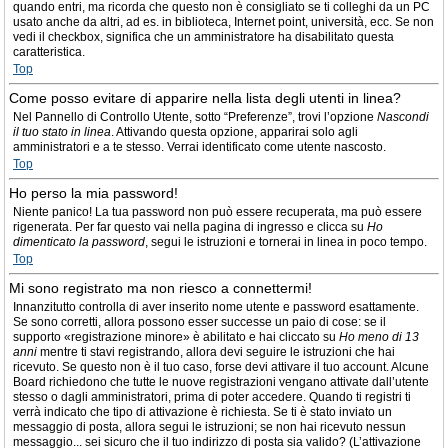
quando entri, ma ricorda che questo non è consigliato se ti colleghi da un PC
usato anche da altri, ad es. in biblioteca, Internet point, università, ecc. Se non
vedi il checkbox, significa che un amministratore ha disabilitato questa
caratteristica.
Top
Come posso evitare di apparire nella lista degli utenti in linea?
Nel Pannello di Controllo Utente, sotto “Preferenze”, trovi l’opzione
Nascondi
il tuo stato in linea
. Attivando questa opzione, apparirai solo agli
amministratori e a te stesso. Verrai identificato come utente nascosto.
Top
Ho perso la mia password!
Niente panico! La tua password non può essere recuperata, ma può essere
rigenerata. Per far questo vai nella pagina di ingresso e clicca su
Ho
dimenticato la password
, segui le istruzioni e tornerai in linea in poco tempo.
Top
Mi sono registrato ma non riesco a connettermi!
Innanzitutto controlla di aver inserito nome utente e password esattamente.
Se sono corretti, allora possono esser successe un paio di cose: se il
supporto «registrazione minore» è abilitato e hai cliccato su
Ho meno di 13
anni
mentre ti stavi registrando, allora devi seguire le istruzioni che hai
ricevuto. Se questo non è il tuo caso, forse devi attivare il tuo account. Alcune
Board richiedono che tutte le nuove registrazioni vengano attivate dall’utente
stesso o dagli amministratori, prima di poter accedere. Quando ti registri ti
verrà indicato che tipo di attivazione è richiesta. Se ti è stato inviato un
messaggio di posta, allora segui le istruzioni; se non hai ricevuto nessun
messaggio... sei sicuro che il tuo indirizzo di posta sia valido? (L’attivazione