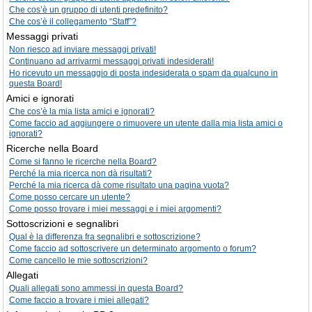
Che cos’è un gruppo di utenti predefinito?
Che cos’è il collegamento “Staff”?
Messaggi privati
Non riesco ad inviare messaggi privati!
Continuano ad arrivarmi messaggi privati indesiderati!
Ho ricevuto un messaggio di posta indesiderata o spam da qualcuno in
questa Board!
Amici e ignorati
Che cos’è la mia lista amici e ignorati?
Come faccio ad aggiungere o rimuovere un utente dalla mia lista amici o
ignorati?
Ricerche nella Board
Come si fanno le ricerche nella Board?
Perché la mia ricerca non dà risultati?
Perché la mia ricerca dà come risultato una pagina vuota?
Come posso cercare un utente?
Come posso trovare i miei messaggi e i miei argomenti?
Sottoscrizioni e segnalibri
Qual è la differenza fra segnalibri e sottoscrizione?
Come faccio ad sottoscrivere un determinato argomento o forum?
Come cancello le mie sottoscrizioni?
Allegati
Quali allegati sono ammessi in questa Board?
Come faccio a trovare i miei allegati?