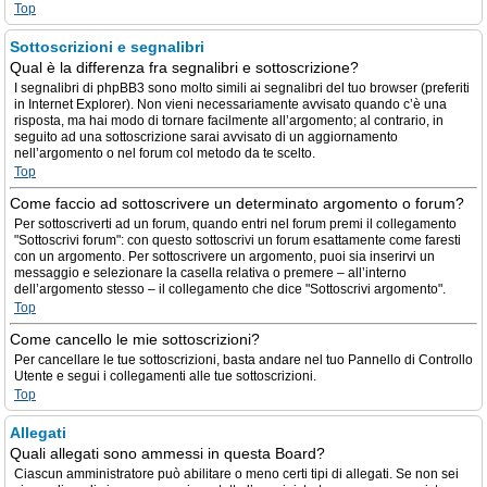
Top
Sottoscrizioni e segnalibri
Qual è la differenza fra segnalibri e sottoscrizione?
I segnalibri di phpBB3 sono molto simili ai segnalibri del tuo browser (preferiti
in Internet Explorer). Non vieni necessariamente avvisato quando c’è una
risposta, ma hai modo di tornare facilmente all’argomento; al contrario, in
seguito ad una sottoscrizione sarai avvisato di un aggiornamento
nell’argomento o nel forum col metodo da te scelto.
Top
Come faccio ad sottoscrivere un determinato argomento o forum?
Per sottoscriverti ad un forum, quando entri nel forum premi il collegamento
"Sottoscrivi forum": con questo sottoscrivi un forum esattamente come faresti
con un argomento. Per sottoscrivere un argomento, puoi sia inserirvi un
messaggio e selezionare la casella relativa o premere – all’interno
dell’argomento stesso – il collegamento che dice "Sottoscrivi argomento".
Top
Come cancello le mie sottoscrizioni?
Per cancellare le tue sottoscrizioni, basta andare nel tuo Pannello di Controllo
Utente e segui i collegamenti alle tue sottoscrizioni.
Top
Allegati
Quali allegati sono ammessi in questa Board?
Ciascun amministratore può abilitare o meno certi tipi di allegati. Se non sei