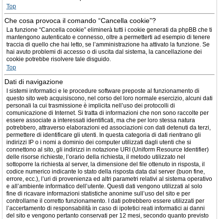
Top
Che cosa provoca il comando “Cancella cookie”?
La funzione “Cancella cookie” eliminerà tutti i cookie generati da phpBB che ti
mantengono autenticato e connesso, oltre a permetterti ad esempio di tenere
traccia di quello che hai letto, se l’amministrazione ha attivato la funzione. Se
hai avuto problemi di accesso o di uscita dal sistema, la cancellazione dei
cookie potrebbe risolvere tale disguido.
Top
Dati di navigazione
I sistemi informatici e le procedure software preposte al funzionamento di
questo sito web acquisiscono, nel corso del loro normale esercizio, alcuni dati
personali la cui trasmissione è implicita nell’uso dei protocolli di
comunicazione di Internet. Si tratta di informazioni che non sono raccolte per
essere associate a interessati identificati, ma che per loro stessa natura
potrebbero, attraverso elaborazioni ed associazioni con dati detenuti da terzi,
permettere di identificare gli utenti. In questa categoria di dati rientrano gli
indirizzi IP o i nomi a dominio dei computer utilizzati dagli utenti che si
connettono al sito, gli indirizzi in notazione URI (Uniform Resource Identifier)
delle risorse richieste, l’orario della richiesta, il metodo utilizzato nel
sottoporre la richiesta al server, la dimensione del file ottenuto in risposta, il
codice numerico indicante lo stato della risposta data dal server (buon fine,
errore, ecc.), l’uri di provenienza ed altri parametri relativi al sistema operativo
e all’ambiente informatico dell’utente. Questi dati vengono utilizzati al solo
fine di ricavare informazioni statistiche anonime sull’uso del sito e per
controllarne il corretto funzionamento. I dati potrebbero essere utilizzati per
l’accertamento di responsabilità in caso di ipotetici reati informatici ai danni
del sito e vengono pertanto conservati per 12 mesi, secondo quanto previsto