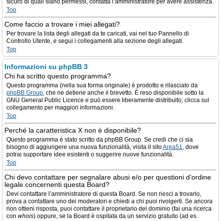
sicuro di quali siano permessi, contatta l’amministratore per avere assistenza.
Top
Come faccio a trovare i miei allegati?
Per trovare la lista degli allegati da te caricati, vai nel tuo Pannello di
Controllo Utente, e segui i collegamenti alla sezione degli allegati.
Top
Informazioni su phpBB 3
Chi ha scritto questo programma?
Questo programma (nella sua forma originale) è prodotto e rilasciato da
phpBB Group
, che ne detiene anche il brevetto. È reso disponibile sotto la
GNU General Public Licence e può essere liberamente distribuito; clicca sul
collegamento per maggiori informazioni.
Top
Perché la caratteristica X non è disponibile?
Questo programma è stato scritto da phpBB Group. Se credi che ci sia
bisogno di aggiungere una nuova funzionalità, visita il sito
Area51
, dove
potrai supportare idee esistenti o suggerire nuove funzionalità.
Top
Chi devo contattare per segnalare abusi e/o per questioni d’ordine
legale concernenti questa Board?
Devi contattare l’amministratore di questa Board. Se non riesci a trovarlo,
prova a contattare uno dei moderatori e chiedi a chi puoi rivolgerti. Se ancora
non ottieni risposta, puoi contattare il proprietario del dominio (fai una ricerca
con
whois
) oppure, se la Board è ospitata da un servizio gratuito (ad es.