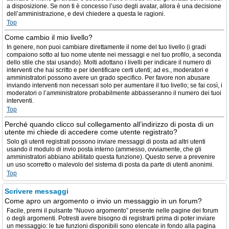
a disposizione. Se non ti è concesso l’uso degli avatar, allora è una decisione
dell’amministrazione, e devi chiedere a questa le ragioni.
Top
Come cambio il mio livello?
In genere, non puoi cambiare direttamente il nome del tuo livello (i gradi
compaiono sotto al tuo nome utente nei messaggi e nel tuo profilo, a seconda
dello stile che stai usando). Molti adottano i livelli per indicare il numero di
interventi che hai scritto e per identificare certi utenti; ad es., moderatori e
amministratori possono avere un grado specifico. Per favore non abusare
inviando interventi non necessari solo per aumentare il tuo livello; se fai così, i
moderatori o l’amministratore probabilmente abbasseranno il numero dei tuoi
interventi.
Top
Perché quando clicco sul collegamento all’indirizzo di posta di un
utente mi chiede di accedere come utente registrato?
Solo gli utenti registrati possono inviare messaggi di posta ad altri utenti
usando il modulo di invio posta interno (ammesso, ovviamente, che gli
amministratori abbiano abilitato questa funzione). Questo serve a prevenire
un uso scorretto o malevolo del sistema di posta da parte di utenti anonimi.
Top
Scrivere messaggi
Come apro un argomento o invio un messaggio in un forum?
Facile, premi il pulsante “Nuovo argomento” presente nelle pagine dei forum
o degli argomenti. Potresti avere bisogno di registrarti prima di poter inviare
un messaggio: le tue funzioni disponibili sono elencate in fondo alla pagina