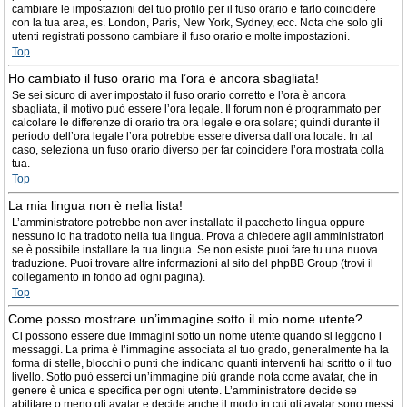
cambiare le impostazioni del tuo profilo per il fuso orario e farlo coincidere
con la tua area, es. London, Paris, New York, Sydney, ecc. Nota che solo gli
utenti registrati possono cambiare il fuso orario e molte impostazioni.
Top
Ho cambiato il fuso orario ma l’ora è ancora sbagliata!
Se sei sicuro di aver impostato il fuso orario corretto e l’ora è ancora
sbagliata, il motivo può essere l’ora legale. Il forum non è programmato per
calcolare le differenze di orario tra ora legale e ora solare; quindi durante il
periodo dell’ora legale l’ora potrebbe essere diversa dall’ora locale. In tal
caso, seleziona un fuso orario diverso per far coincidere l’ora mostrata colla
tua.
Top
La mia lingua non è nella lista!
L’amministratore potrebbe non aver installato il pacchetto lingua oppure
nessuno lo ha tradotto nella tua lingua. Prova a chiedere agli amministratori
se è possibile installare la tua lingua. Se non esiste puoi fare tu una nuova
traduzione. Puoi trovare altre informazioni al sito del phpBB Group (trovi il
collegamento in fondo ad ogni pagina).
Top
Come posso mostrare un’immagine sotto il mio nome utente?
Ci possono essere due immagini sotto un nome utente quando si leggono i
messaggi. La prima è l’immagine associata al tuo grado, generalmente ha la
forma di stelle, blocchi o punti che indicano quanti interventi hai scritto o il tuo
livello. Sotto può esserci un’immagine più grande nota come avatar, che in
genere è unica e specifica per ogni utente. L’amministratore decide se
abilitare o meno gli avatar e decide anche il modo in cui gli avatar sono messi