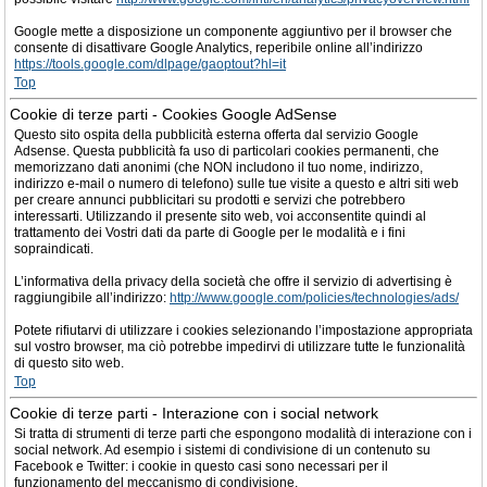
Google mette a disposizione un componente aggiuntivo per il browser che
consente di disattivare Google Analytics, reperibile online all’indirizzo
https://tools.google.com/dlpage/gaoptout?hl=it
Top
Cookie di terze parti - Cookies Google AdSense
Questo sito ospita della pubblicità esterna offerta dal servizio Google
Adsense. Questa pubblicità fa uso di particolari cookies permanenti, che
memorizzano dati anonimi (che NON includono il tuo nome, indirizzo,
indirizzo e-mail o numero di telefono) sulle tue visite a questo e altri siti web
per creare annunci pubblicitari su prodotti e servizi che potrebbero
interessarti. Utilizzando il presente sito web, voi acconsentite quindi al
trattamento dei Vostri dati da parte di Google per le modalità e i fini
sopraindicati.
L’informativa della privacy della società che offre il servizio di advertising è
raggiungibile all’indirizzo:
http://www.google.com/policies/technologies/ads/
Potete rifiutarvi di utilizzare i cookies selezionando l’impostazione appropriata
sul vostro browser, ma ciò potrebbe impedirvi di utilizzare tutte le funzionalità
di questo sito web.
Top
Cookie di terze parti - Interazione con i social network
Si tratta di strumenti di terze parti che espongono modalità di interazione con i
social network. Ad esempio i sistemi di condivisione di un contenuto su
Facebook e Twitter: i cookie in questo casi sono necessari per il
funzionamento del meccanismo di condivisione.