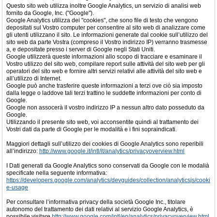
Questo sito web utilizza inoltre Google Analytics, un servizio di analisi web
fornito da Google, Inc. ("Google").
Google Analytics utilizza dei "cookies", che sono file di testo che vengono
depositati sul Vostro computer per consentire al sito web di analizzare come
gli utenti utilizzano il sito. Le informazioni generate dal cookie sull’utilizzo del
sito web da parte Vostra (compreso il Vostro indirizzo IP) verranno trasmesse
a, e depositate presso i server di Google negli Stati Uniti.
Google utilizzerà queste informazioni allo scopo di tracciare e esaminare il
Vostro utilizzo del sito web, compilare report sulle attività del sito web per gli
operatori del sito web e fornire altri servizi relativi alle attività del sito web e
all’utilizzo di Internet.
Google può anche trasferire queste informazioni a terzi ove ciò sia imposto
dalla legge o laddove tali terzi trattino le suddette informazioni per conto di
Google.
Google non assocerà il vostro indirizzo IP a nessun altro dato posseduto da
Google.
Utilizzando il presente sito web, voi acconsentite quindi al trattamento dei
Vostri dati da parte di Google per le modalità e i fini sopraindicati.
Maggiori dettagli sull’utilizzo dei cookies di Google Analytics sono reperibili
all’indirizzo:
http://www.google.it/intl/it/analytics/privacyoverview.html
I Dati generati da Google Analytics sono conservati da Google con le modalià
specificate nella seguente informativa:
https://developers.google.com/analytics/devguides/collection/analyticsjs/cooki
e-usage
Per consultare l’informativa privacy della società Google Inc., titolare
autonomo del trattamento dei dati relativi al servizio Google Analytics, è
possibile visitare
http://www.google.com/intl/en/analytics/privacyoverview.html