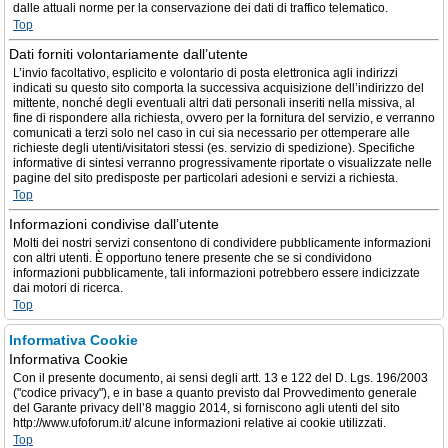
dalle attuali norme per la conservazione dei dati di traffico telematico.
Top
Dati forniti volontariamente dall’utente
L’invio facoltativo, esplicito e volontario di posta elettronica agli indirizzi
indicati su questo sito comporta la successiva acquisizione dell’indirizzo del
mittente, nonché degli eventuali altri dati personali inseriti nella missiva, al
fine di rispondere alla richiesta, ovvero per la fornitura del servizio, e verranno
comunicati a terzi solo nel caso in cui sia necessario per ottemperare alle
richieste degli utenti/visitatori stessi (es. servizio di spedizione). Specifiche
informative di sintesi verranno progressivamente riportate o visualizzate nelle
pagine del sito predisposte per particolari adesioni e servizi a richiesta.
Top
Informazioni condivise dall’utente
Molti dei nostri servizi consentono di condividere pubblicamente informazioni
con altri utenti. È opportuno tenere presente che se si condividono
informazioni pubblicamente, tali informazioni potrebbero essere indicizzate
dai motori di ricerca.
Top
Informativa Cookie
Informativa Cookie
Con il presente documento, ai sensi degli artt. 13 e 122 del D. Lgs. 196/2003
("codice privacy"), e in base a quanto previsto dal Provvedimento generale
del Garante privacy dell’8 maggio 2014, si forniscono agli utenti del sito
http://www.ufoforum.it/ alcune informazioni relative ai cookie utilizzati.
Top