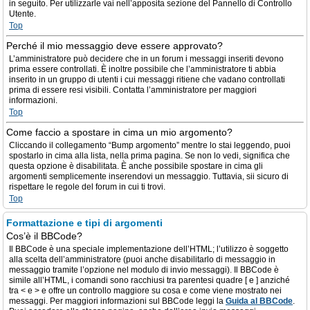
in seguito. Per utilizzarle vai nell’apposita sezione del Pannello di Controllo
Utente.
Top
Perché il mio messaggio deve essere approvato?
L’amministratore può decidere che in un forum i messaggi inseriti devono
prima essere controllati. È inoltre possibile che l’amministratore ti abbia
inserito in un gruppo di utenti i cui messaggi ritiene che vadano controllati
prima di essere resi visibili. Contatta l’amministratore per maggiori
informazioni.
Top
Come faccio a spostare in cima un mio argomento?
Cliccando il collegamento “Bump argomento” mentre lo stai leggendo, puoi
spostarlo in cima alla lista, nella prima pagina. Se non lo vedi, significa che
questa opzione è disabilitata. È anche possibile spostare in cima gli
argomenti semplicemente inserendovi un messaggio. Tuttavia, sii sicuro di
rispettare le regole del forum in cui ti trovi.
Top
Formattazione e tipi di argomenti
Cos’è il BBCode?
Il BBCode è una speciale implementazione dell’HTML; l’utilizzo è soggetto
alla scelta dell’amministratore (puoi anche disabilitarlo di messaggio in
messaggio tramite l’opzione nel modulo di invio messaggi). Il BBCode è
simile all’HTML, i comandi sono racchiusi tra parentesi quadre [ e ] anziché
tra < e > e offre un controllo maggiore su cosa e come viene mostrato nei
messaggi. Per maggiori informazioni sul BBCode leggi la
Guida al BBCode
.