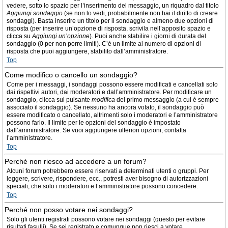
vedere, sotto lo spazio per l’inserimento del messaggio, un riquadro dal titolo
Aggiungi sondaggio
(se non lo vedi, probabilmente non hai il diritto di creare
sondaggi). Basta inserire un titolo per il sondaggio e almeno due opzioni di
risposta (per inserire un’opzione di risposta, scrivila nell’apposito spazio e
clicca su
Aggiungi un’opzione
). Puoi anche stabilire i giorni di durata del
sondaggio (0 per non porre limiti). C’è un limite al numero di opzioni di
risposta che puoi aggiungere, stabilito dall’amministratore.
Top
Come modifico o cancello un sondaggio?
Come per i messaggi, i sondaggi possono essere modificati e cancellati solo
dai rispettivi autori, dai moderatori e dall’amministratore. Per modificare un
sondaggio, clicca sul pulsante
modifica
del primo messaggio (a cui è sempre
associato il sondaggio). Se nessuno ha ancora votato, il sondaggio può
essere modificato o cancellato, altrimenti solo i moderatori e l’amministratore
possono farlo. Il limite per le opzioni del sondaggio è impostato
dall’amministratore. Se vuoi aggiungere ulteriori opzioni, contatta
l’amministratore.
Top
Perché non riesco ad accedere a un forum?
Alcuni forum potrebbero essere riservati a determinati utenti o gruppi. Per
leggere, scrivere, rispondere, ecc., potresti aver bisogno di autorizzazioni
speciali, che solo i moderatori e l’amministratore possono concedere.
Top
Perché non posso votare nei sondaggi?
Solo gli utenti registrati possono votare nei sondaggi (questo per evitare
risultati fasulli). Se sei registrato e comunque non riesci a votare,