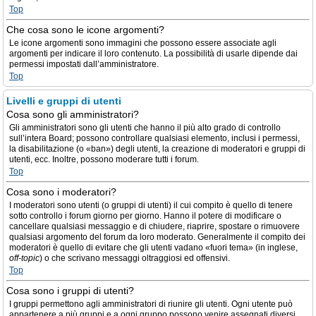
Top
Che cosa sono le icone argomenti?
Le icone argomenti sono immagini che possono essere associate agli
argomenti per indicare il loro contenuto. La possibilità di usarle dipende dai
permessi impostati dall’amministratore.
Top
Livelli e gruppi di utenti
Cosa sono gli amministratori?
Gli amministratori sono gli utenti che hanno il più alto grado di controllo
sull’intera Board; possono controllare qualsiasi elemento, inclusi i permessi,
la disabilitazione (o «ban») degli utenti, la creazione di moderatori e gruppi di
utenti, ecc. Inoltre, possono moderare tutti i forum.
Top
Cosa sono i moderatori?
I moderatori sono utenti (o gruppi di utenti) il cui compito è quello di tenere
sotto controllo i forum giorno per giorno. Hanno il potere di modificare o
cancellare qualsiasi messaggio e di chiudere, riaprire, spostare o rimuovere
qualsiasi argomento del forum da loro moderato. Generalmente il compito dei
moderatori è quello di evitare che gli utenti vadano «fuori tema» (in inglese,
off-topic
) o che scrivano messaggi oltraggiosi ed offensivi.
Top
Cosa sono i gruppi di utenti?
I gruppi permettono agli amministratori di riunire gli utenti. Ogni utente può
appartenere a più gruppi e a ogni gruppo possono venire assegnati diversi