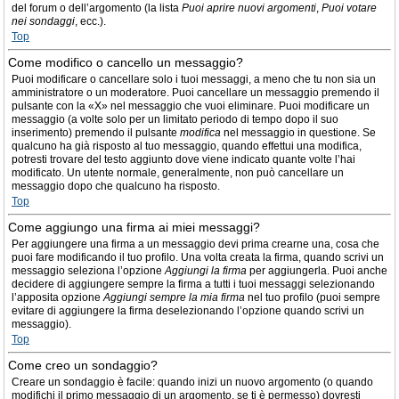
del forum o dell’argomento (la lista
Puoi aprire nuovi argomenti
,
Puoi votare
nei sondaggi
, ecc.).
Top
Come modifico o cancello un messaggio?
Puoi modificare o cancellare solo i tuoi messaggi, a meno che tu non sia un
amministratore o un moderatore. Puoi cancellare un messaggio premendo il
pulsante con la «X» nel messaggio che vuoi eliminare. Puoi modificare un
messaggio (a volte solo per un limitato periodo di tempo dopo il suo
inserimento) premendo il pulsante
modifica
nel messaggio in questione. Se
qualcuno ha già risposto al tuo messaggio, quando effettui una modifica,
potresti trovare del testo aggiunto dove viene indicato quante volte l’hai
modificato. Un utente normale, generalmente, non può cancellare un
messaggio dopo che qualcuno ha risposto.
Top
Come aggiungo una firma ai miei messaggi?
Per aggiungere una firma a un messaggio devi prima crearne una, cosa che
puoi fare modificando il tuo profilo. Una volta creata la firma, quando scrivi un
messaggio seleziona l’opzione
Aggiungi la firma
per aggiungerla. Puoi anche
decidere di aggiungere sempre la firma a tutti i tuoi messaggi selezionando
l’apposita opzione
Aggiungi sempre la mia firma
nel tuo profilo (puoi sempre
evitare di aggiungere la firma deselezionando l’opzione quando scrivi un
messaggio).
Top
Come creo un sondaggio?
Creare un sondaggio è facile: quando inizi un nuovo argomento (o quando
modifichi il primo messaggio di un argomento, se ti è permesso) dovresti