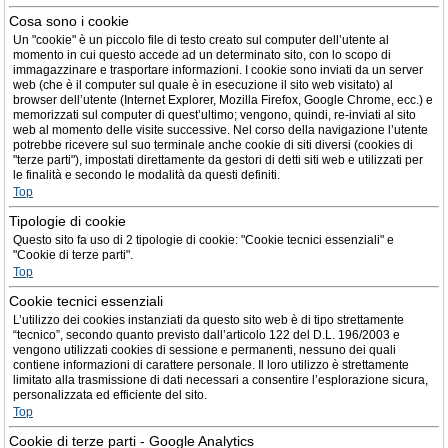
Cosa sono i cookie
Un "cookie" è un piccolo file di testo creato sul computer dell’utente al
momento in cui questo accede ad un determinato sito, con lo scopo di
immagazzinare e trasportare informazioni. I cookie sono inviati da un server
web (che è il computer sul quale è in esecuzione il sito web visitato) al
browser dell’utente (Internet Explorer, Mozilla Firefox, Google Chrome, ecc.) e
memorizzati sul computer di quest’ultimo; vengono, quindi, re-inviati al sito
web al momento delle visite successive. Nel corso della navigazione l’utente
potrebbe ricevere sul suo terminale anche cookie di siti diversi (cookies di
"terze parti"), impostati direttamente da gestori di detti siti web e utilizzati per
le finalità e secondo le modalità da questi definiti.
Top
Tipologie di cookie
Questo sito fa uso di 2 tipologie di cookie: "Cookie tecnici essenziali" e
"Cookie di terze parti".
Top
Cookie tecnici essenziali
L’utilizzo dei cookies instanziati da questo sito web è di tipo strettamente
“tecnico”, secondo quanto previsto dall’articolo 122 del D.L. 196/2003 e
vengono utilizzati cookies di sessione e permanenti, nessuno dei quali
contiene informazioni di carattere personale. Il loro utilizzo è strettamente
limitato alla trasmissione di dati necessari a consentire l’esplorazione sicura,
personalizzata ed efficiente del sito.
Top
Cookie di terze parti - Google Analytics