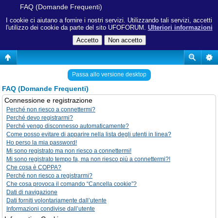
FAQ (Domande Frequenti)
I cookie ci aiutano a fornire i nostri servizi. Utilizzando tali servizi, accetti
l'utilizzo dei cookie da parte del sito UFOFORUM.
Ulteriori informazioni
Passa allo versione desktop
FAQ (Domande Frequenti)
Connessione e registrazione
Perché non riesco a connettermi?
Perché devo registrarmi?
Perché vengo disconnesso automaticamente?
Come posso evitare di apparire nella lista degli utenti in linea?
Ho perso la mia password!
Mi sono registrato ma non riesco a connettermi!
Mi sono registrato tempo fa, ma non riesco più a connettermi?!
Che cosa è COPPA?
Perché non riesco a registrarmi?
Che cosa provoca il comando “Cancella cookie”?
Dati di navigazione
Dati forniti volontariamente dall’utente
Informazioni condivise dall’utente