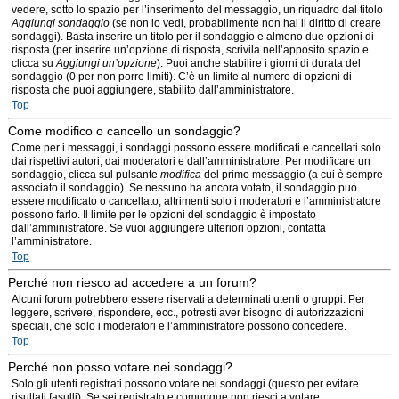
vedere, sotto lo spazio per l’inserimento del messaggio, un riquadro dal titolo
Aggiungi sondaggio
(se non lo vedi, probabilmente non hai il diritto di creare
sondaggi). Basta inserire un titolo per il sondaggio e almeno due opzioni di
risposta (per inserire un’opzione di risposta, scrivila nell’apposito spazio e
clicca su
Aggiungi un’opzione
). Puoi anche stabilire i giorni di durata del
sondaggio (0 per non porre limiti). C’è un limite al numero di opzioni di
risposta che puoi aggiungere, stabilito dall’amministratore.
Top
Come modifico o cancello un sondaggio?
Come per i messaggi, i sondaggi possono essere modificati e cancellati solo
dai rispettivi autori, dai moderatori e dall’amministratore. Per modificare un
sondaggio, clicca sul pulsante
modifica
del primo messaggio (a cui è sempre
associato il sondaggio). Se nessuno ha ancora votato, il sondaggio può
essere modificato o cancellato, altrimenti solo i moderatori e l’amministratore
possono farlo. Il limite per le opzioni del sondaggio è impostato
dall’amministratore. Se vuoi aggiungere ulteriori opzioni, contatta
l’amministratore.
Top
Perché non riesco ad accedere a un forum?
Alcuni forum potrebbero essere riservati a determinati utenti o gruppi. Per
leggere, scrivere, rispondere, ecc., potresti aver bisogno di autorizzazioni
speciali, che solo i moderatori e l’amministratore possono concedere.
Top
Perché non posso votare nei sondaggi?
Solo gli utenti registrati possono votare nei sondaggi (questo per evitare
risultati fasulli). Se sei registrato e comunque non riesci a votare,