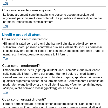
Top
Che cosa sono le icone argomenti?
Le icone argomenti sono immagini che possono essere associate agli
argomenti per indicare il loro contenuto. La possibilità di usarle dipende dai
permessi impostati dall’amministratore.
Top
Livelli e gruppi di utenti
Cosa sono gli amministratori?
Gli amministratori sono gli utenti che hanno il più alto grado di controllo
sull’intera Board; possono controllare qualsiasi elemento, inclusi i permessi,
la disabilitazione (o «ban») degli utenti, la creazione di moderatori e gruppi di
utenti, ecc. Inoltre, possono moderare tutti i forum.
Top
Cosa sono i moderatori?
I moderatori sono utenti (o gruppi di utenti) il cui compito è quello di tenere
sotto controllo i forum giorno per giorno. Hanno il potere di modificare o
cancellare qualsiasi messaggio e di chiudere, riaprire, spostare o rimuovere
qualsiasi argomento del forum da loro moderato. Generalmente il compito dei
moderatori è quello di evitare che gli utenti vadano «fuori tema» (in inglese,
off-topic
) o che scrivano messaggi oltraggiosi ed offensivi.
Top
Cosa sono i gruppi di utenti?
I gruppi permettono agli amministratori di riunire gli utenti. Ogni utente può
appartenere a più gruppi e a ogni gruppo possono venire assegnati diversi