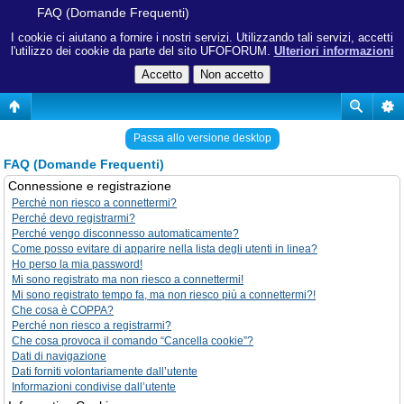
FAQ (Domande Frequenti)
I cookie ci aiutano a fornire i nostri servizi. Utilizzando tali servizi, accetti
l'utilizzo dei cookie da parte del sito UFOFORUM.
Ulteriori informazioni
Passa allo versione desktop
FAQ (Domande Frequenti)
Connessione e registrazione
Perché non riesco a connettermi?
Perché devo registrarmi?
Perché vengo disconnesso automaticamente?
Come posso evitare di apparire nella lista degli utenti in linea?
Ho perso la mia password!
Mi sono registrato ma non riesco a connettermi!
Mi sono registrato tempo fa, ma non riesco più a connettermi?!
Che cosa è COPPA?
Perché non riesco a registrarmi?
Che cosa provoca il comando “Cancella cookie”?
Dati di navigazione
Dati forniti volontariamente dall’utente
Informazioni condivise dall’utente