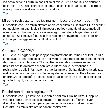
via posta serve a ridurre la possibilità di avere utenti anonimi che abusano
della Board.) Se sei sicuro che l’indirizzo di posta che hai usato sia corretto,
allora prova a contattare un amministratore.
Top
Mi sono registrato tempo fa, ma non riesco più a connettermi?!
È possibile che un amministratore abbia cancellato o disattivato il tuo account
per qualche ragione. Molti siti rimuovono periodicamente gli account degli
utenti che non hanno mai inviato messaggi, per ridurre la grandezza del
database. Se il motivo è quest’ultimo registrati nuovamente e cerca di farti
coinvolgere maggiormente nelle discussioni.
Top
Che cosa è COPPA?
COPPA, o la Legge sulla privacy per la protezione dei minori del 1998, è una
legge statunitense che richiede ai siti web di poter raccogliere le informazioni
dei minori di età inferiore a 13 anni. Per avere tale consenso serve una
richiesta scritta da parte del genitore o tutore legale, permettendo la
registrazione delle informazioni scritte dal minore. Se hai dubbi o incertezze,
mettiti in contatto con un consulente legale per assistenza. Nota bene che il
phpBB Group non può fornire consigli legali e non è un punto di contatto per
questioni legali, tranne come descritto.
Top
Perché non riesco a registrarmi?
È possibile che il gestore del sito abbia bannato il tuo indirizzo IP oppure
vietato il nome utente che stai tentando di registrare. Può anche aver
disabilitato le registrazioni per impedire ai nuovi visitatori di registrarsi.
Contatta un amministratore per avere assistenza.