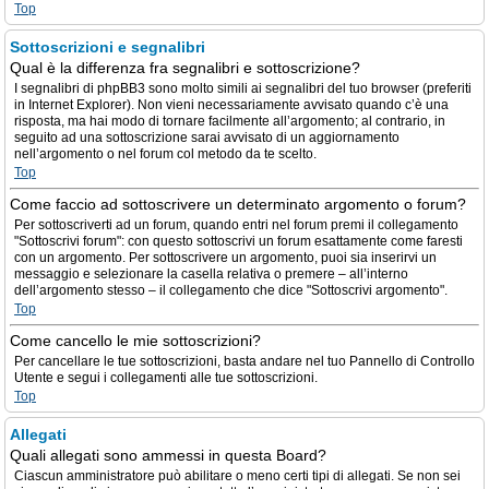
Top
Sottoscrizioni e segnalibri
Qual è la differenza fra segnalibri e sottoscrizione?
I segnalibri di phpBB3 sono molto simili ai segnalibri del tuo browser (preferiti
in Internet Explorer). Non vieni necessariamente avvisato quando c’è una
risposta, ma hai modo di tornare facilmente all’argomento; al contrario, in
seguito ad una sottoscrizione sarai avvisato di un aggiornamento
nell’argomento o nel forum col metodo da te scelto.
Top
Come faccio ad sottoscrivere un determinato argomento o forum?
Per sottoscriverti ad un forum, quando entri nel forum premi il collegamento
"Sottoscrivi forum": con questo sottoscrivi un forum esattamente come faresti
con un argomento. Per sottoscrivere un argomento, puoi sia inserirvi un
messaggio e selezionare la casella relativa o premere – all’interno
dell’argomento stesso – il collegamento che dice "Sottoscrivi argomento".
Top
Come cancello le mie sottoscrizioni?
Per cancellare le tue sottoscrizioni, basta andare nel tuo Pannello di Controllo
Utente e segui i collegamenti alle tue sottoscrizioni.
Top
Allegati
Quali allegati sono ammessi in questa Board?
Ciascun amministratore può abilitare o meno certi tipi di allegati. Se non sei