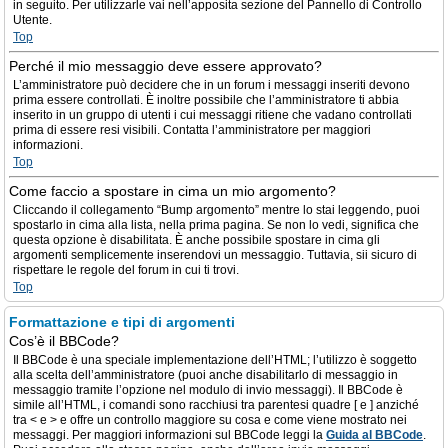
in seguito. Per utilizzarle vai nell’apposita sezione del Pannello di Controllo
Utente.
Top
Perché il mio messaggio deve essere approvato?
L’amministratore può decidere che in un forum i messaggi inseriti devono
prima essere controllati. È inoltre possibile che l’amministratore ti abbia
inserito in un gruppo di utenti i cui messaggi ritiene che vadano controllati
prima di essere resi visibili. Contatta l’amministratore per maggiori
informazioni.
Top
Come faccio a spostare in cima un mio argomento?
Cliccando il collegamento “Bump argomento” mentre lo stai leggendo, puoi
spostarlo in cima alla lista, nella prima pagina. Se non lo vedi, significa che
questa opzione è disabilitata. È anche possibile spostare in cima gli
argomenti semplicemente inserendovi un messaggio. Tuttavia, sii sicuro di
rispettare le regole del forum in cui ti trovi.
Top
Formattazione e tipi di argomenti
Cos’è il BBCode?
Il BBCode è una speciale implementazione dell’HTML; l’utilizzo è soggetto
alla scelta dell’amministratore (puoi anche disabilitarlo di messaggio in
messaggio tramite l’opzione nel modulo di invio messaggi). Il BBCode è
simile all’HTML, i comandi sono racchiusi tra parentesi quadre [ e ] anziché
tra < e > e offre un controllo maggiore su cosa e come viene mostrato nei
messaggi. Per maggiori informazioni sul BBCode leggi la
Guida al BBCode
.