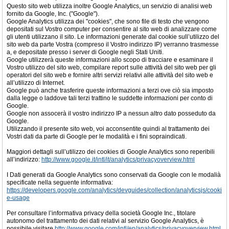
Questo sito web utilizza inoltre Google Analytics, un servizio di analisi web
fornito da Google, Inc. ("Google").
Google Analytics utilizza dei "cookies", che sono file di testo che vengono
depositati sul Vostro computer per consentire al sito web di analizzare come
gli utenti utilizzano il sito. Le informazioni generate dal cookie sull’utilizzo del
sito web da parte Vostra (compreso il Vostro indirizzo IP) verranno trasmesse
a, e depositate presso i server di Google negli Stati Uniti.
Google utilizzerà queste informazioni allo scopo di tracciare e esaminare il
Vostro utilizzo del sito web, compilare report sulle attività del sito web per gli
operatori del sito web e fornire altri servizi relativi alle attività del sito web e
all’utilizzo di Internet.
Google può anche trasferire queste informazioni a terzi ove ciò sia imposto
dalla legge o laddove tali terzi trattino le suddette informazioni per conto di
Google.
Google non assocerà il vostro indirizzo IP a nessun altro dato posseduto da
Google.
Utilizzando il presente sito web, voi acconsentite quindi al trattamento dei
Vostri dati da parte di Google per le modalità e i fini sopraindicati.
Maggiori dettagli sull’utilizzo dei cookies di Google Analytics sono reperibili
all’indirizzo:
http://www.google.it/intl/it/analytics/privacyoverview.html
I Dati generati da Google Analytics sono conservati da Google con le modalià
specificate nella seguente informativa:
https://developers.google.com/analytics/devguides/collection/analyticsjs/cooki
e-usage
Per consultare l’informativa privacy della società Google Inc., titolare
autonomo del trattamento dei dati relativi al servizio Google Analytics, è
possibile visitare
http://www.google.com/intl/en/analytics/privacyoverview.html