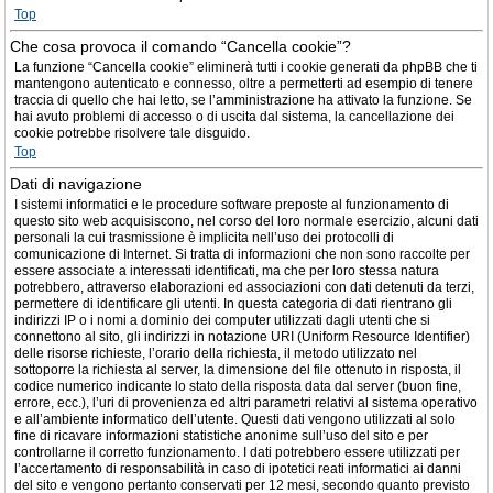
Top
Che cosa provoca il comando “Cancella cookie”?
La funzione “Cancella cookie” eliminerà tutti i cookie generati da phpBB che ti
mantengono autenticato e connesso, oltre a permetterti ad esempio di tenere
traccia di quello che hai letto, se l’amministrazione ha attivato la funzione. Se
hai avuto problemi di accesso o di uscita dal sistema, la cancellazione dei
cookie potrebbe risolvere tale disguido.
Top
Dati di navigazione
I sistemi informatici e le procedure software preposte al funzionamento di
questo sito web acquisiscono, nel corso del loro normale esercizio, alcuni dati
personali la cui trasmissione è implicita nell’uso dei protocolli di
comunicazione di Internet. Si tratta di informazioni che non sono raccolte per
essere associate a interessati identificati, ma che per loro stessa natura
potrebbero, attraverso elaborazioni ed associazioni con dati detenuti da terzi,
permettere di identificare gli utenti. In questa categoria di dati rientrano gli
indirizzi IP o i nomi a dominio dei computer utilizzati dagli utenti che si
connettono al sito, gli indirizzi in notazione URI (Uniform Resource Identifier)
delle risorse richieste, l’orario della richiesta, il metodo utilizzato nel
sottoporre la richiesta al server, la dimensione del file ottenuto in risposta, il
codice numerico indicante lo stato della risposta data dal server (buon fine,
errore, ecc.), l’uri di provenienza ed altri parametri relativi al sistema operativo
e all’ambiente informatico dell’utente. Questi dati vengono utilizzati al solo
fine di ricavare informazioni statistiche anonime sull’uso del sito e per
controllarne il corretto funzionamento. I dati potrebbero essere utilizzati per
l’accertamento di responsabilità in caso di ipotetici reati informatici ai danni
del sito e vengono pertanto conservati per 12 mesi, secondo quanto previsto