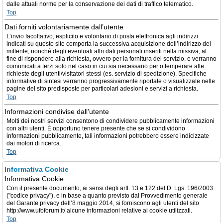
dalle attuali norme per la conservazione dei dati di traffico telematico.
Top
Dati forniti volontariamente dall’utente
L’invio facoltativo, esplicito e volontario di posta elettronica agli indirizzi
indicati su questo sito comporta la successiva acquisizione dell’indirizzo del
mittente, nonché degli eventuali altri dati personali inseriti nella missiva, al
fine di rispondere alla richiesta, ovvero per la fornitura del servizio, e verranno
comunicati a terzi solo nel caso in cui sia necessario per ottemperare alle
richieste degli utenti/visitatori stessi (es. servizio di spedizione). Specifiche
informative di sintesi verranno progressivamente riportate o visualizzate nelle
pagine del sito predisposte per particolari adesioni e servizi a richiesta.
Top
Informazioni condivise dall’utente
Molti dei nostri servizi consentono di condividere pubblicamente informazioni
con altri utenti. È opportuno tenere presente che se si condividono
informazioni pubblicamente, tali informazioni potrebbero essere indicizzate
dai motori di ricerca.
Top
Informativa Cookie
Informativa Cookie
Con il presente documento, ai sensi degli artt. 13 e 122 del D. Lgs. 196/2003
("codice privacy"), e in base a quanto previsto dal Provvedimento generale
del Garante privacy dell’8 maggio 2014, si forniscono agli utenti del sito
http://www.ufoforum.it/ alcune informazioni relative ai cookie utilizzati.
Top