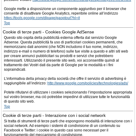
Google mette a disposizione un componente aggiuntivo per il browser che
consente di disattivare Google Analytics, reperibile online all’indirizzo
https://tools.google.com/dlpage/gaoptout?hl=it
Top
Cookie di terze parti - Cookies Google AdSense
Questo sito ospita della pubblicità esterna offerta dal servizio Google
Adsense. Questa pubblicità fa uso di particolari cookies permanenti, che
memorizzano dati anonimi (che NON includono il tuo nome, indirizzo,
indirizzo e-mail o numero di telefono) sulle tue visite a questo e altri siti web
per creare annunci pubblicitari su prodotti e servizi che potrebbero
interessarti. Utilizzando il presente sito web, voi acconsentite quindi al
trattamento dei Vostri dati da parte di Google per le modalità e i fini
sopraindicati.
L’informativa della privacy della società che offre il servizio di advertising è
raggiungibile all’indirizzo:
http://www.google.com/policies/technologies/ads/
Potete rifiutarvi di utilizzare i cookies selezionando l’impostazione appropriata
sul vostro browser, ma ciò potrebbe impedirvi di utilizzare tutte le funzionalità
di questo sito web.
Top
Cookie di terze parti - Interazione con i social network
Si tratta di strumenti di terze parti che espongono modalità di interazione con i
social network. Ad esempio i sistemi di condivisione di un contenuto su
Facebook e Twitter: i cookie in questo casi sono necessari per il
funzionamento del meccanismo di condivisione.