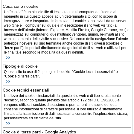
Cosa sono i cookie
Un "cookie" è un piccolo file di testo creato sul computer dell’utente al
momento in cui questo accede ad un determinato sito, con lo scopo di
immagazzinare e trasportare informazioni. I cookie sono inviati da un server
web (che è il computer sul quale è in esecuzione il sito web visitato) al
browser dell’utente (Internet Explorer, Mozilla Firefox, Google Chrome, ecc.) e
memorizzati sul computer di quest’ultimo; vengono, quindi, re-inviati al sito
web al momento delle visite successive. Nel corso della navigazione l’utente
potrebbe ricevere sul suo terminale anche cookie di siti diversi (cookies di
"terze parti"), impostati direttamente da gestori di detti siti web e utilizzati per
le finalità e secondo le modalità da questi definiti.
Top
Tipologie di cookie
Questo sito fa uso di 2 tipologie di cookie: "Cookie tecnici essenziali" e
"Cookie di terze parti".
Top
Cookie tecnici essenziali
L’utilizzo dei cookies instanziati da questo sito web è di tipo strettamente
“tecnico”, secondo quanto previsto dall’articolo 122 del D.L. 196/2003 e
vengono utilizzati cookies di sessione e permanenti, nessuno dei quali
contiene informazioni di carattere personale. Il loro utilizzo è strettamente
limitato alla trasmissione di dati necessari a consentire l’esplorazione sicura,
personalizzata ed efficiente del sito.
Top
Cookie di terze parti - Google Analytics