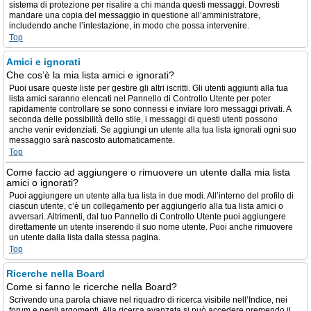
sistema di protezione per risalire a chi manda questi messaggi. Dovresti
mandare una copia del messaggio in questione all’amministratore,
includendo anche l’intestazione, in modo che possa intervenire.
Top
Amici e ignorati
Che cos’è la mia lista amici e ignorati?
Puoi usare queste liste per gestire gli altri iscritti. Gli utenti aggiunti alla tua
lista amici saranno elencati nel Pannello di Controllo Utente per poter
rapidamente controllare se sono connessi e inviare loro messaggi privati. A
seconda delle possibilità dello stile, i messaggi di questi utenti possono
anche venir evidenziati. Se aggiungi un utente alla tua lista ignorati ogni suo
messaggio sarà nascosto automaticamente.
Top
Come faccio ad aggiungere o rimuovere un utente dalla mia lista
amici o ignorati?
Puoi aggiungere un utente alla tua lista in due modi. All’interno del profilo di
ciascun utente, c’è un collegamento per aggiungerlo alla tua lista amici o
avversari. Altrimenti, dal tuo Pannello di Controllo Utente puoi aggiungere
direttamente un utente inserendo il suo nome utente. Puoi anche rimuovere
un utente dalla lista dalla stessa pagina.
Top
Ricerche nella Board
Come si fanno le ricerche nella Board?
Scrivendo una parola chiave nel riquadro di ricerca visibile nell’Indice, nei
forum e negli argomenti. Alla ricerca avanzata si può accedere premendo il