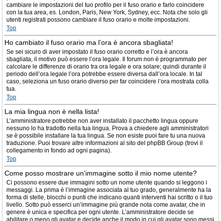
cambiare le impostazioni del tuo profilo per il fuso orario e farlo coincidere
con la tua area, es. London, Paris, New York, Sydney, ecc. Nota che solo gli
utenti registrati possono cambiare il fuso orario e molte impostazioni.
Top
Ho cambiato il fuso orario ma l’ora è ancora sbagliata!
Se sei sicuro di aver impostato il fuso orario corretto e l’ora è ancora
sbagliata, il motivo può essere l’ora legale. Il forum non è programmato per
calcolare le differenze di orario tra ora legale e ora solare; quindi durante il
periodo dell’ora legale l’ora potrebbe essere diversa dall’ora locale. In tal
caso, seleziona un fuso orario diverso per far coincidere l’ora mostrata colla
tua.
Top
La mia lingua non è nella lista!
L’amministratore potrebbe non aver installato il pacchetto lingua oppure
nessuno lo ha tradotto nella tua lingua. Prova a chiedere agli amministratori
se è possibile installare la tua lingua. Se non esiste puoi fare tu una nuova
traduzione. Puoi trovare altre informazioni al sito del phpBB Group (trovi il
collegamento in fondo ad ogni pagina).
Top
Come posso mostrare un’immagine sotto il mio nome utente?
Ci possono essere due immagini sotto un nome utente quando si leggono i
messaggi. La prima è l’immagine associata al tuo grado, generalmente ha la
forma di stelle, blocchi o punti che indicano quanti interventi hai scritto o il tuo
livello. Sotto può esserci un’immagine più grande nota come avatar, che in
genere è unica e specifica per ogni utente. L’amministratore decide se
abilitare o meno gli avatar e decide anche il modo in cui gli avatar sono messi