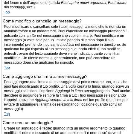
del forum o dell’argomento (la lista
Puoi aprire nuovi argomenti
,
Puoi votare
nei sondaggi
, ecc.).
Top
Come modifico o cancello un messaggio?
Puoi modificare o cancellare solo i tuoi messaggi, a meno che tu non sia un
amministratore o un moderatore. Puoi cancellare un messaggio premendo il
pulsante con la «X» nel messaggio che vuoi eliminare. Puoi modificare un
messaggio (a volte solo per un limitato periodo di tempo dopo il suo
inserimento) premendo il pulsante
modifica
nel messaggio in questione. Se
qualcuno ha già risposto al tuo messaggio, quando effettui una modifica,
potresti trovare del testo aggiunto dove viene indicato quante volte l’hai
modificato. Un utente normale, generalmente, non può cancellare un
messaggio dopo che qualcuno ha risposto.
Top
Come aggiungo una firma ai miei messaggi?
Per aggiungere una firma a un messaggio devi prima crearne una, cosa che
puoi fare modificando il tuo profilo. Una volta creata la firma, quando scrivi un
messaggio seleziona l’opzione
Aggiungi la firma
per aggiungerla. Puoi anche
decidere di aggiungere sempre la firma a tutti i tuoi messaggi selezionando
l’apposita opzione
Aggiungi sempre la mia firma
nel tuo profilo (puoi sempre
evitare di aggiungere la firma deselezionando l’opzione quando scrivi un
messaggio).
Top
Come creo un sondaggio?
Creare un sondaggio è facile: quando inizi un nuovo argomento (o quando
modifichi il primo messaggio di un argomento, se ti è permesso) dovresti