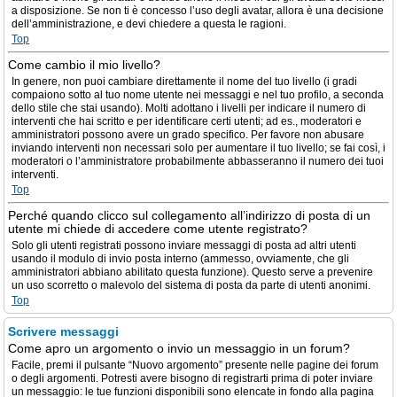
a disposizione. Se non ti è concesso l’uso degli avatar, allora è una decisione
dell’amministrazione, e devi chiedere a questa le ragioni.
Top
Come cambio il mio livello?
In genere, non puoi cambiare direttamente il nome del tuo livello (i gradi
compaiono sotto al tuo nome utente nei messaggi e nel tuo profilo, a seconda
dello stile che stai usando). Molti adottano i livelli per indicare il numero di
interventi che hai scritto e per identificare certi utenti; ad es., moderatori e
amministratori possono avere un grado specifico. Per favore non abusare
inviando interventi non necessari solo per aumentare il tuo livello; se fai così, i
moderatori o l’amministratore probabilmente abbasseranno il numero dei tuoi
interventi.
Top
Perché quando clicco sul collegamento all’indirizzo di posta di un
utente mi chiede di accedere come utente registrato?
Solo gli utenti registrati possono inviare messaggi di posta ad altri utenti
usando il modulo di invio posta interno (ammesso, ovviamente, che gli
amministratori abbiano abilitato questa funzione). Questo serve a prevenire
un uso scorretto o malevolo del sistema di posta da parte di utenti anonimi.
Top
Scrivere messaggi
Come apro un argomento o invio un messaggio in un forum?
Facile, premi il pulsante “Nuovo argomento” presente nelle pagine dei forum
o degli argomenti. Potresti avere bisogno di registrarti prima di poter inviare
un messaggio: le tue funzioni disponibili sono elencate in fondo alla pagina