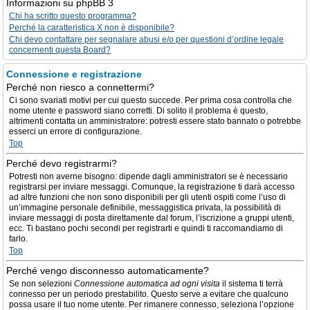
Informazioni su phpBB 3
Chi ha scritto questo programma?
Perché la caratteristica X non è disponibile?
Chi devo contattare per segnalare abusi e/o per questioni d’ordine legale
concernenti questa Board?
Connessione e registrazione
Perché non riesco a connettermi?
Ci sono svariati motivi per cui questo succede. Per prima cosa controlla che
nome utente e password siano corretti. Di solito il problema è questo,
altrimenti contatta un amministratore: potresti essere stato bannato o potrebbe
esserci un errore di configurazione.
Top
Perché devo registrarmi?
Potresti non averne bisogno: dipende dagli amministratori se è necessario
registrarsi per inviare messaggi. Comunque, la registrazione ti darà accesso
ad altre funzioni che non sono disponibili per gli utenti ospiti come l’uso di
un’immagine personale definibile, messaggistica privata, la possibilità di
inviare messaggi di posta direttamente dal forum, l’iscrizione a gruppi utenti,
ecc. Ti bastano pochi secondi per registrarti e quindi ti raccomandiamo di
farlo.
Top
Perché vengo disconnesso automaticamente?
Se non selezioni
Connessione automatica ad ogni visita
il sistema ti terrà
connesso per un periodo prestabilito. Questo serve a evitare che qualcuno
possa usare il tuo nome utente. Per rimanere connesso, seleziona l’opzione