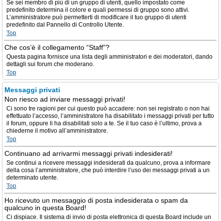
Se sei membro di più di un gruppo di utenti, quello impostato come
predefinito determina il colore e quali permessi di gruppo sono attivi.
L’amministratore può permetterti di modificare il tuo gruppo di utenti
predefinito dal Pannello di Controllo Utente.
Top
Che cos’è il collegamento “Staff”?
Questa pagina fornisce una lista degli amministratori e dei moderatori, dando
dettagli sui forum che moderano.
Top
Messaggi privati
Non riesco ad inviare messaggi privati!
Ci sono tre ragioni per cui questo può accadere: non sei registrato o non hai
effettuato l’accesso, l’amministratore ha disabilitato i messaggi privati per tutto
il forum, oppure li ha disabilitati solo a te. Se il tuo caso è l’ultimo, prova a
chiederne il motivo all’amministratore.
Top
Continuano ad arrivarmi messaggi privati indesiderati!
Se continui a ricevere messaggi indesiderati da qualcuno, prova a informare
della cosa l’amministratore, che può interdire l’uso dei messaggi privati a un
determinato utente.
Top
Ho ricevuto un messaggio di posta indesiderata o spam da
qualcuno in questa Board!
Ci dispiace. Il sistema di invio di posta elettronica di questa Board include un