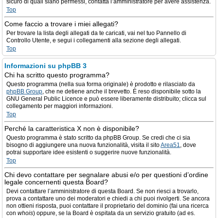
sicuro di quali siano permessi, contatta l’amministratore per avere assistenza.
Top
Come faccio a trovare i miei allegati?
Per trovare la lista degli allegati da te caricati, vai nel tuo Pannello di
Controllo Utente, e segui i collegamenti alla sezione degli allegati.
Top
Informazioni su phpBB 3
Chi ha scritto questo programma?
Questo programma (nella sua forma originale) è prodotto e rilasciato da
phpBB Group
, che ne detiene anche il brevetto. È reso disponibile sotto la
GNU General Public Licence e può essere liberamente distribuito; clicca sul
collegamento per maggiori informazioni.
Top
Perché la caratteristica X non è disponibile?
Questo programma è stato scritto da phpBB Group. Se credi che ci sia
bisogno di aggiungere una nuova funzionalità, visita il sito
Area51
, dove
potrai supportare idee esistenti o suggerire nuove funzionalità.
Top
Chi devo contattare per segnalare abusi e/o per questioni d’ordine
legale concernenti questa Board?
Devi contattare l’amministratore di questa Board. Se non riesci a trovarlo,
prova a contattare uno dei moderatori e chiedi a chi puoi rivolgerti. Se ancora
non ottieni risposta, puoi contattare il proprietario del dominio (fai una ricerca
con
whois
) oppure, se la Board è ospitata da un servizio gratuito (ad es.