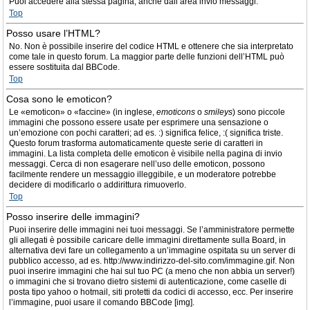
Puoi accedere alla stessa pagina, anche dall’area invio messaggi.
Top
Posso usare l’HTML?
No. Non è possibile inserire del codice HTML e ottenere che sia interpretato
come tale in questo forum. La maggior parte delle funzioni dell’HTML può
essere sostituita dal BBCode.
Top
Cosa sono le emoticon?
Le «emoticon» o «faccine» (in inglese,
emoticons
o
smileys
) sono piccole
immagini che possono essere usate per esprimere una sensazione o
un’emozione con pochi caratteri; ad es. :) significa felice, :( significa triste.
Questo forum trasforma automaticamente queste serie di caratteri in
immagini. La lista completa delle emoticon è visibile nella pagina di invio
messaggi. Cerca di non esagerare nell’uso delle emoticon, possono
facilmente rendere un messaggio illeggibile, e un moderatore potrebbe
decidere di modificarlo o addirittura rimuoverlo.
Top
Posso inserire delle immagini?
Puoi inserire delle immagini nei tuoi messaggi. Se l’amministratore permette
gli allegati è possibile caricare delle immagini direttamente sulla Board, in
alternativa devi fare un collegamento a un’immagine ospitata su un server di
pubblico accesso, ad es. http://www.indirizzo-del-sito.com/immagine.gif. Non
puoi inserire immagini che hai sul tuo PC (a meno che non abbia un server!)
o immagini che si trovano dietro sistemi di autenticazione, come caselle di
posta tipo yahoo o hotmail, siti protetti da codici di accesso, ecc. Per inserire
l’immagine, puoi usare il comando BBCode [img].