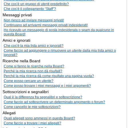
Che cos’è un gruppo di utenti predefinito?
Che cos’è il collegamento “Staff”?
Messaggi privati
Non riesco ad inviare messaggi privati!
Continuano ad arrivarmi messaggi privati indesiderati!
Ho ricevuto un messaggio di posta indesiderata o spam da qualcuno in
questa Board!
Amici e ignorati
Che cos’è la mia lista amici e ignorati?
Come faccio ad aggiungere o rimuovere un utente dalla mia lista amici o
ignorati?
Ricerche nella Board
Come si fanno le ricerche nella Board?
Perché la mia ricerca non dà risultati?
Perché la mia ricerca dà come risultato una pagina vuota?
Come posso cercare un utente?
Come posso trovare i miei messaggi e i miei argomenti?
Sottoscrizioni e segnalibri
Qual è la differenza fra segnalibri e sottoscrizione?
Come faccio ad sottoscrivere un determinato argomento o forum?
Come cancello le mie sottoscrizioni?
Allegati
Quali allegati sono ammessi in questa Board?
Come faccio a trovare i miei allegati?