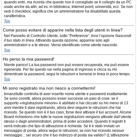
quando entri, ma ricorda che questo non è consigliato se ti colleghi da un PC
usato anche da altri, ad es. in biblioteca, Internet point, università, ecc. Se non
vedi il checkbox, significa che un amministratore ha disabilitato questa
caratteristica.
Top
Come posso evitare di apparire nella lista degli utenti in linea?
Nel Pannello di Controllo Utente, sotto “Preferenze”, trovi l’opzione
Nascondi
il tuo stato in linea
. Attivando questa opzione, apparirai solo agli
amministratori e a te stesso. Verrai identificato come utente nascosto.
Top
Ho perso la mia password!
Niente panico! La tua password non può essere recuperata, ma può essere
rigenerata. Per far questo vai nella pagina di ingresso e clicca su
Ho
dimenticato la password
, segui le istruzioni e tornerai in linea in poco tempo.
Top
Mi sono registrato ma non riesco a connettermi!
Innanzitutto controlla di aver inserito nome utente e password esattamente.
Se sono corretti, allora possono esser successe un paio di cose: se il
supporto «registrazione minore» è abilitato e hai cliccato su
Ho meno di 13
anni
mentre ti stavi registrando, allora devi seguire le istruzioni che hai
ricevuto. Se questo non è il tuo caso, forse devi attivare il tuo account. Alcune
Board richiedono che tutte le nuove registrazioni vengano attivate dall’utente
stesso o dagli amministratori, prima di poter accedere. Quando ti registri ti
verrà indicato che tipo di attivazione è richiesta. Se ti è stato inviato un
messaggio di posta, allora segui le istruzioni; se non hai ricevuto nessun
messaggio... sei sicuro che il tuo indirizzo di posta sia valido? (L’attivazione