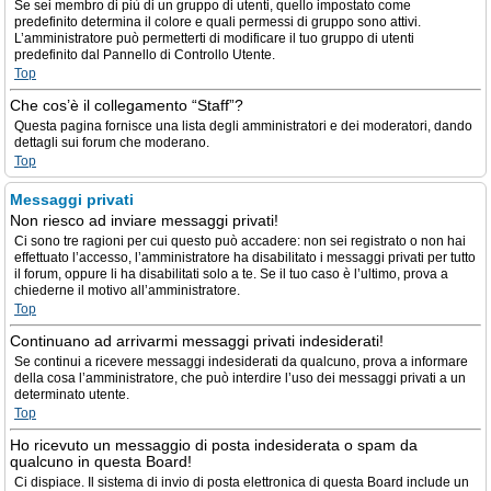
Se sei membro di più di un gruppo di utenti, quello impostato come
predefinito determina il colore e quali permessi di gruppo sono attivi.
L’amministratore può permetterti di modificare il tuo gruppo di utenti
predefinito dal Pannello di Controllo Utente.
Top
Che cos’è il collegamento “Staff”?
Questa pagina fornisce una lista degli amministratori e dei moderatori, dando
dettagli sui forum che moderano.
Top
Messaggi privati
Non riesco ad inviare messaggi privati!
Ci sono tre ragioni per cui questo può accadere: non sei registrato o non hai
effettuato l’accesso, l’amministratore ha disabilitato i messaggi privati per tutto
il forum, oppure li ha disabilitati solo a te. Se il tuo caso è l’ultimo, prova a
chiederne il motivo all’amministratore.
Top
Continuano ad arrivarmi messaggi privati indesiderati!
Se continui a ricevere messaggi indesiderati da qualcuno, prova a informare
della cosa l’amministratore, che può interdire l’uso dei messaggi privati a un
determinato utente.
Top
Ho ricevuto un messaggio di posta indesiderata o spam da
qualcuno in questa Board!
Ci dispiace. Il sistema di invio di posta elettronica di questa Board include un