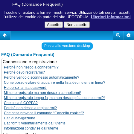
FAQ (Domande Frequenti)
I cookie ci aiutano a fornire i nostri servizi. Utilizzando tali servizi, accetti
l'utilizzo dei cookie da parte del sito UFOFORUM.
Ulteriori informazioni
Passa allo versione desktop
FAQ (Domande Frequenti)
Connessione e registrazione
Perché non riesco a connettermi?
Perché devo registrarmi?
Perché vengo disconnesso automaticamente?
Come posso evitare di apparire nella lista degli utenti in linea?
Ho perso la mia password!
Mi sono registrato ma non riesco a connettermi!
Mi sono registrato tempo fa, ma non riesco più a connettermi?!
Che cosa è COPPA?
Perché non riesco a registrarmi?
Che cosa provoca il comando “Cancella cookie”?
Dati di navigazione
Dati forniti volontariamente dall’utente
Informazioni condivise dall’utente