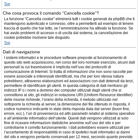
Top
Che cosa provoca il comando “Cancella cookie”?
La funzione “Cancella cookie” eliminerà tutti i cookie generati da phpBB che ti
mantengono autenticato e connesso, oltre a permetterti ad esempio di tenere
traccia di quello che hai letto, se l’amministrazione ha attivato la funzione. Se
hai avuto problemi di accesso o di uscita dal sistema, la cancellazione dei
cookie potrebbe risolvere tale disguido.
Top
Dati di navigazione
I sistemi informatici e le procedure software preposte al funzionamento di
questo sito web acquisiscono, nel corso del loro normale esercizio, alcuni dati
personali la cui trasmissione è implicita nell’uso dei protocolli di
comunicazione di Internet. Si tratta di informazioni che non sono raccolte per
essere associate a interessati identificati, ma che per loro stessa natura
potrebbero, attraverso elaborazioni ed associazioni con dati detenuti da terzi,
permettere di identificare gli utenti. In questa categoria di dati rientrano gli
indirizzi IP o i nomi a dominio dei computer utilizzati dagli utenti che si
connettono al sito, gli indirizzi in notazione URI (Uniform Resource Identifier)
delle risorse richieste, l’orario della richiesta, il metodo utilizzato nel
sottoporre la richiesta al server, la dimensione del file ottenuto in risposta, il
codice numerico indicante lo stato della risposta data dal server (buon fine,
errore, ecc.), l’uri di provenienza ed altri parametri relativi al sistema operativo
e all’ambiente informatico dell’utente. Questi dati vengono utilizzati al solo
fine di ricavare informazioni statistiche anonime sull’uso del sito e per
controllarne il corretto funzionamento. I dati potrebbero essere utilizzati per
l’accertamento di responsabilità in caso di ipotetici reati informatici ai danni
del sito e vengono pertanto conservati per 12 mesi, secondo quanto previsto