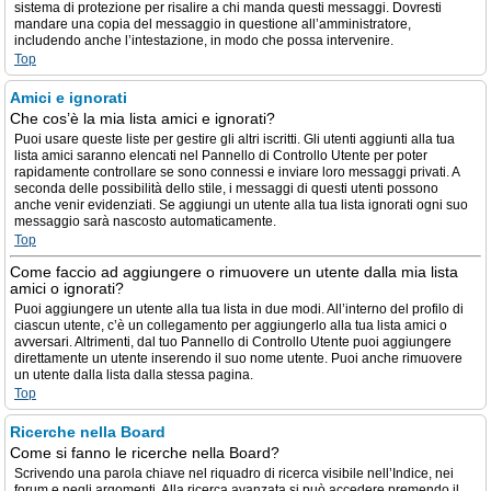
sistema di protezione per risalire a chi manda questi messaggi. Dovresti
mandare una copia del messaggio in questione all’amministratore,
includendo anche l’intestazione, in modo che possa intervenire.
Top
Amici e ignorati
Che cos’è la mia lista amici e ignorati?
Puoi usare queste liste per gestire gli altri iscritti. Gli utenti aggiunti alla tua
lista amici saranno elencati nel Pannello di Controllo Utente per poter
rapidamente controllare se sono connessi e inviare loro messaggi privati. A
seconda delle possibilità dello stile, i messaggi di questi utenti possono
anche venir evidenziati. Se aggiungi un utente alla tua lista ignorati ogni suo
messaggio sarà nascosto automaticamente.
Top
Come faccio ad aggiungere o rimuovere un utente dalla mia lista
amici o ignorati?
Puoi aggiungere un utente alla tua lista in due modi. All’interno del profilo di
ciascun utente, c’è un collegamento per aggiungerlo alla tua lista amici o
avversari. Altrimenti, dal tuo Pannello di Controllo Utente puoi aggiungere
direttamente un utente inserendo il suo nome utente. Puoi anche rimuovere
un utente dalla lista dalla stessa pagina.
Top
Ricerche nella Board
Come si fanno le ricerche nella Board?
Scrivendo una parola chiave nel riquadro di ricerca visibile nell’Indice, nei
forum e negli argomenti. Alla ricerca avanzata si può accedere premendo il