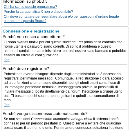
Informazioni su phpBB 3
Chi ha scritto questo programma?
Perché la caratteristica X non è disponibile?
Chi devo contattare per segnalare abusi e/o per questioni d’ordine legale
concernenti questa Board?
Connessione e registrazione
Perché non riesco a connettermi?
Ci sono svariati motivi per cui questo succede. Per prima cosa controlla che
nome utente e password siano corretti. Di solito il problema è questo,
altrimenti contatta un amministratore: potresti essere stato bannato o potrebbe
esserci un errore di configurazione.
Top
Perché devo registrarmi?
Potresti non averne bisogno: dipende dagli amministratori se è necessario
registrarsi per inviare messaggi. Comunque, la registrazione ti darà accesso
ad altre funzioni che non sono disponibili per gli utenti ospiti come l’uso di
un’immagine personale definibile, messaggistica privata, la possibilità di
inviare messaggi di posta direttamente dal forum, l’iscrizione a gruppi utenti,
ecc. Ti bastano pochi secondi per registrarti e quindi ti raccomandiamo di
farlo.
Top
Perché vengo disconnesso automaticamente?
Se non selezioni
Connessione automatica ad ogni visita
il sistema ti terrà
connesso per un periodo prestabilito. Questo serve a evitare che qualcuno
possa usare il tuo nome utente. Per rimanere connesso, seleziona l’opzione