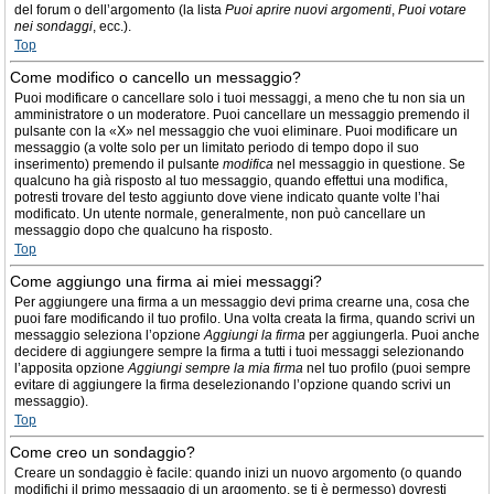
del forum o dell’argomento (la lista
Puoi aprire nuovi argomenti
,
Puoi votare
nei sondaggi
, ecc.).
Top
Come modifico o cancello un messaggio?
Puoi modificare o cancellare solo i tuoi messaggi, a meno che tu non sia un
amministratore o un moderatore. Puoi cancellare un messaggio premendo il
pulsante con la «X» nel messaggio che vuoi eliminare. Puoi modificare un
messaggio (a volte solo per un limitato periodo di tempo dopo il suo
inserimento) premendo il pulsante
modifica
nel messaggio in questione. Se
qualcuno ha già risposto al tuo messaggio, quando effettui una modifica,
potresti trovare del testo aggiunto dove viene indicato quante volte l’hai
modificato. Un utente normale, generalmente, non può cancellare un
messaggio dopo che qualcuno ha risposto.
Top
Come aggiungo una firma ai miei messaggi?
Per aggiungere una firma a un messaggio devi prima crearne una, cosa che
puoi fare modificando il tuo profilo. Una volta creata la firma, quando scrivi un
messaggio seleziona l’opzione
Aggiungi la firma
per aggiungerla. Puoi anche
decidere di aggiungere sempre la firma a tutti i tuoi messaggi selezionando
l’apposita opzione
Aggiungi sempre la mia firma
nel tuo profilo (puoi sempre
evitare di aggiungere la firma deselezionando l’opzione quando scrivi un
messaggio).
Top
Come creo un sondaggio?
Creare un sondaggio è facile: quando inizi un nuovo argomento (o quando
modifichi il primo messaggio di un argomento, se ti è permesso) dovresti