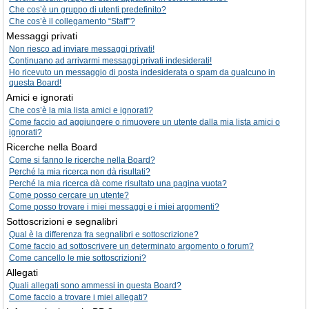
Che cos’è un gruppo di utenti predefinito?
Che cos’è il collegamento “Staff”?
Messaggi privati
Non riesco ad inviare messaggi privati!
Continuano ad arrivarmi messaggi privati indesiderati!
Ho ricevuto un messaggio di posta indesiderata o spam da qualcuno in
questa Board!
Amici e ignorati
Che cos’è la mia lista amici e ignorati?
Come faccio ad aggiungere o rimuovere un utente dalla mia lista amici o
ignorati?
Ricerche nella Board
Come si fanno le ricerche nella Board?
Perché la mia ricerca non dà risultati?
Perché la mia ricerca dà come risultato una pagina vuota?
Come posso cercare un utente?
Come posso trovare i miei messaggi e i miei argomenti?
Sottoscrizioni e segnalibri
Qual è la differenza fra segnalibri e sottoscrizione?
Come faccio ad sottoscrivere un determinato argomento o forum?
Come cancello le mie sottoscrizioni?
Allegati
Quali allegati sono ammessi in questa Board?
Come faccio a trovare i miei allegati?