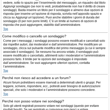
vedere, sotto lo spazio per l’inserimento del messaggio, un riquadro dal titolo
Aggiungi sondaggio
(se non lo vedi, probabilmente non hai il diritto di creare
sondaggi). Basta inserire un titolo per il sondaggio e almeno due opzioni di
risposta (per inserire un’opzione di risposta, scrivila nell’apposito spazio e
clicca su
Aggiungi un’opzione
). Puoi anche stabilire i giorni di durata del
sondaggio (0 per non porre limiti). C’è un limite al numero di opzioni di
risposta che puoi aggiungere, stabilito dall’amministratore.
Top
Come modifico o cancello un sondaggio?
Come per i messaggi, i sondaggi possono essere modificati e cancellati solo
dai rispettivi autori, dai moderatori e dall’amministratore. Per modificare un
sondaggio, clicca sul pulsante
modifica
del primo messaggio (a cui è sempre
associato il sondaggio). Se nessuno ha ancora votato, il sondaggio può
essere modificato o cancellato, altrimenti solo i moderatori e l’amministratore
possono farlo. Il limite per le opzioni del sondaggio è impostato
dall’amministratore. Se vuoi aggiungere ulteriori opzioni, contatta
l’amministratore.
Top
Perché non riesco ad accedere a un forum?
Alcuni forum potrebbero essere riservati a determinati utenti o gruppi. Per
leggere, scrivere, rispondere, ecc., potresti aver bisogno di autorizzazioni
speciali, che solo i moderatori e l’amministratore possono concedere.
Top
Perché non posso votare nei sondaggi?
Solo gli utenti registrati possono votare nei sondaggi (questo per evitare
risultati fasulli). Se sei registrato e comunque non riesci a votare,