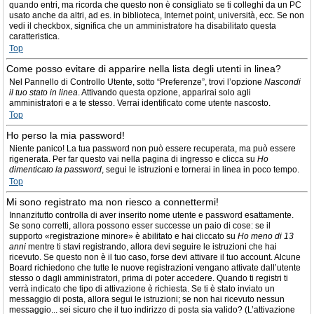
quando entri, ma ricorda che questo non è consigliato se ti colleghi da un PC
usato anche da altri, ad es. in biblioteca, Internet point, università, ecc. Se non
vedi il checkbox, significa che un amministratore ha disabilitato questa
caratteristica.
Top
Come posso evitare di apparire nella lista degli utenti in linea?
Nel Pannello di Controllo Utente, sotto “Preferenze”, trovi l’opzione
Nascondi
il tuo stato in linea
. Attivando questa opzione, apparirai solo agli
amministratori e a te stesso. Verrai identificato come utente nascosto.
Top
Ho perso la mia password!
Niente panico! La tua password non può essere recuperata, ma può essere
rigenerata. Per far questo vai nella pagina di ingresso e clicca su
Ho
dimenticato la password
, segui le istruzioni e tornerai in linea in poco tempo.
Top
Mi sono registrato ma non riesco a connettermi!
Innanzitutto controlla di aver inserito nome utente e password esattamente.
Se sono corretti, allora possono esser successe un paio di cose: se il
supporto «registrazione minore» è abilitato e hai cliccato su
Ho meno di 13
anni
mentre ti stavi registrando, allora devi seguire le istruzioni che hai
ricevuto. Se questo non è il tuo caso, forse devi attivare il tuo account. Alcune
Board richiedono che tutte le nuove registrazioni vengano attivate dall’utente
stesso o dagli amministratori, prima di poter accedere. Quando ti registri ti
verrà indicato che tipo di attivazione è richiesta. Se ti è stato inviato un
messaggio di posta, allora segui le istruzioni; se non hai ricevuto nessun
messaggio... sei sicuro che il tuo indirizzo di posta sia valido? (L’attivazione