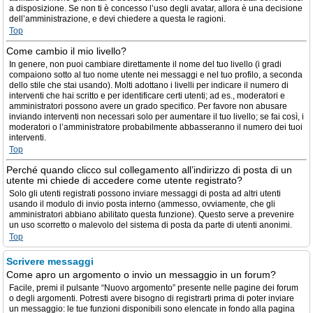
a disposizione. Se non ti è concesso l’uso degli avatar, allora è una decisione
dell’amministrazione, e devi chiedere a questa le ragioni.
Top
Come cambio il mio livello?
In genere, non puoi cambiare direttamente il nome del tuo livello (i gradi
compaiono sotto al tuo nome utente nei messaggi e nel tuo profilo, a seconda
dello stile che stai usando). Molti adottano i livelli per indicare il numero di
interventi che hai scritto e per identificare certi utenti; ad es., moderatori e
amministratori possono avere un grado specifico. Per favore non abusare
inviando interventi non necessari solo per aumentare il tuo livello; se fai così, i
moderatori o l’amministratore probabilmente abbasseranno il numero dei tuoi
interventi.
Top
Perché quando clicco sul collegamento all’indirizzo di posta di un
utente mi chiede di accedere come utente registrato?
Solo gli utenti registrati possono inviare messaggi di posta ad altri utenti
usando il modulo di invio posta interno (ammesso, ovviamente, che gli
amministratori abbiano abilitato questa funzione). Questo serve a prevenire
un uso scorretto o malevolo del sistema di posta da parte di utenti anonimi.
Top
Scrivere messaggi
Come apro un argomento o invio un messaggio in un forum?
Facile, premi il pulsante “Nuovo argomento” presente nelle pagine dei forum
o degli argomenti. Potresti avere bisogno di registrarti prima di poter inviare
un messaggio: le tue funzioni disponibili sono elencate in fondo alla pagina