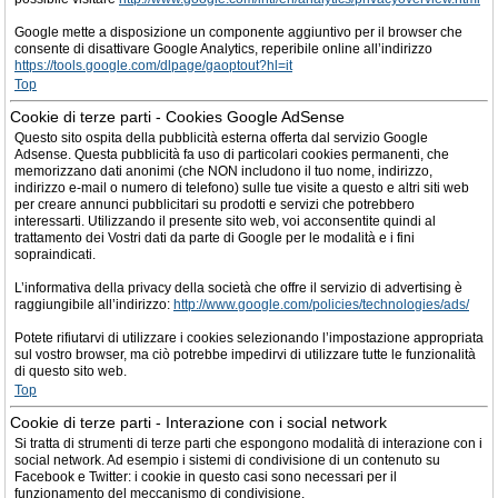
Google mette a disposizione un componente aggiuntivo per il browser che
consente di disattivare Google Analytics, reperibile online all’indirizzo
https://tools.google.com/dlpage/gaoptout?hl=it
Top
Cookie di terze parti - Cookies Google AdSense
Questo sito ospita della pubblicità esterna offerta dal servizio Google
Adsense. Questa pubblicità fa uso di particolari cookies permanenti, che
memorizzano dati anonimi (che NON includono il tuo nome, indirizzo,
indirizzo e-mail o numero di telefono) sulle tue visite a questo e altri siti web
per creare annunci pubblicitari su prodotti e servizi che potrebbero
interessarti. Utilizzando il presente sito web, voi acconsentite quindi al
trattamento dei Vostri dati da parte di Google per le modalità e i fini
sopraindicati.
L’informativa della privacy della società che offre il servizio di advertising è
raggiungibile all’indirizzo:
http://www.google.com/policies/technologies/ads/
Potete rifiutarvi di utilizzare i cookies selezionando l’impostazione appropriata
sul vostro browser, ma ciò potrebbe impedirvi di utilizzare tutte le funzionalità
di questo sito web.
Top
Cookie di terze parti - Interazione con i social network
Si tratta di strumenti di terze parti che espongono modalità di interazione con i
social network. Ad esempio i sistemi di condivisione di un contenuto su
Facebook e Twitter: i cookie in questo casi sono necessari per il
funzionamento del meccanismo di condivisione.