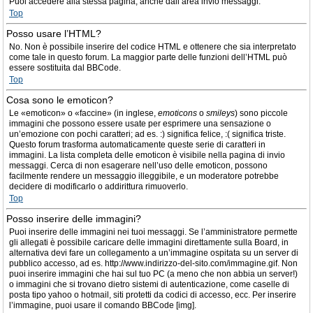
Puoi accedere alla stessa pagina, anche dall’area invio messaggi.
Top
Posso usare l’HTML?
No. Non è possibile inserire del codice HTML e ottenere che sia interpretato
come tale in questo forum. La maggior parte delle funzioni dell’HTML può
essere sostituita dal BBCode.
Top
Cosa sono le emoticon?
Le «emoticon» o «faccine» (in inglese,
emoticons
o
smileys
) sono piccole
immagini che possono essere usate per esprimere una sensazione o
un’emozione con pochi caratteri; ad es. :) significa felice, :( significa triste.
Questo forum trasforma automaticamente queste serie di caratteri in
immagini. La lista completa delle emoticon è visibile nella pagina di invio
messaggi. Cerca di non esagerare nell’uso delle emoticon, possono
facilmente rendere un messaggio illeggibile, e un moderatore potrebbe
decidere di modificarlo o addirittura rimuoverlo.
Top
Posso inserire delle immagini?
Puoi inserire delle immagini nei tuoi messaggi. Se l’amministratore permette
gli allegati è possibile caricare delle immagini direttamente sulla Board, in
alternativa devi fare un collegamento a un’immagine ospitata su un server di
pubblico accesso, ad es. http://www.indirizzo-del-sito.com/immagine.gif. Non
puoi inserire immagini che hai sul tuo PC (a meno che non abbia un server!)
o immagini che si trovano dietro sistemi di autenticazione, come caselle di
posta tipo yahoo o hotmail, siti protetti da codici di accesso, ecc. Per inserire
l’immagine, puoi usare il comando BBCode [img].