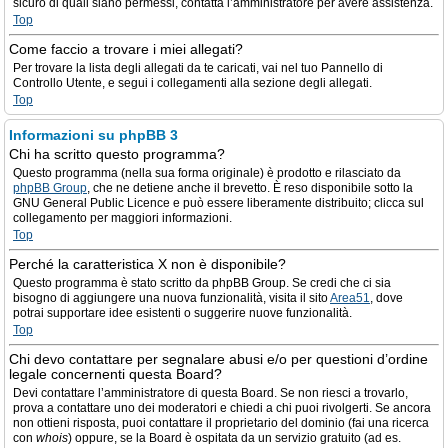
sicuro di quali siano permessi, contatta l’amministratore per avere assistenza.
Top
Come faccio a trovare i miei allegati?
Per trovare la lista degli allegati da te caricati, vai nel tuo Pannello di
Controllo Utente, e segui i collegamenti alla sezione degli allegati.
Top
Informazioni su phpBB 3
Chi ha scritto questo programma?
Questo programma (nella sua forma originale) è prodotto e rilasciato da
phpBB Group
, che ne detiene anche il brevetto. È reso disponibile sotto la
GNU General Public Licence e può essere liberamente distribuito; clicca sul
collegamento per maggiori informazioni.
Top
Perché la caratteristica X non è disponibile?
Questo programma è stato scritto da phpBB Group. Se credi che ci sia
bisogno di aggiungere una nuova funzionalità, visita il sito
Area51
, dove
potrai supportare idee esistenti o suggerire nuove funzionalità.
Top
Chi devo contattare per segnalare abusi e/o per questioni d’ordine
legale concernenti questa Board?
Devi contattare l’amministratore di questa Board. Se non riesci a trovarlo,
prova a contattare uno dei moderatori e chiedi a chi puoi rivolgerti. Se ancora
non ottieni risposta, puoi contattare il proprietario del dominio (fai una ricerca
con
whois
) oppure, se la Board è ospitata da un servizio gratuito (ad es.