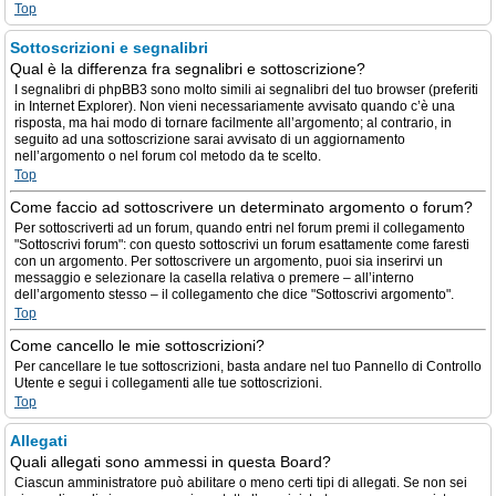
Top
Sottoscrizioni e segnalibri
Qual è la differenza fra segnalibri e sottoscrizione?
I segnalibri di phpBB3 sono molto simili ai segnalibri del tuo browser (preferiti
in Internet Explorer). Non vieni necessariamente avvisato quando c’è una
risposta, ma hai modo di tornare facilmente all’argomento; al contrario, in
seguito ad una sottoscrizione sarai avvisato di un aggiornamento
nell’argomento o nel forum col metodo da te scelto.
Top
Come faccio ad sottoscrivere un determinato argomento o forum?
Per sottoscriverti ad un forum, quando entri nel forum premi il collegamento
"Sottoscrivi forum": con questo sottoscrivi un forum esattamente come faresti
con un argomento. Per sottoscrivere un argomento, puoi sia inserirvi un
messaggio e selezionare la casella relativa o premere – all’interno
dell’argomento stesso – il collegamento che dice "Sottoscrivi argomento".
Top
Come cancello le mie sottoscrizioni?
Per cancellare le tue sottoscrizioni, basta andare nel tuo Pannello di Controllo
Utente e segui i collegamenti alle tue sottoscrizioni.
Top
Allegati
Quali allegati sono ammessi in questa Board?
Ciascun amministratore può abilitare o meno certi tipi di allegati. Se non sei