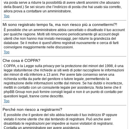
via posta serve a ridurre la possibilità di avere utenti anonimi che abusano
della Board.) Se sei sicuro che l’indirizzo di posta che hai usato sia corretto,
allora prova a contattare un amministratore.
Top
Mi sono registrato tempo fa, ma non riesco più a connettermi?!
È possibile che un amministratore abbia cancellato o disattivato il tuo account
per qualche ragione. Molti siti rimuovono periodicamente gli account degli
utenti che non hanno mai inviato messaggi, per ridurre la grandezza del
database. Se il motivo è quest’ultimo registrati nuovamente e cerca di farti
coinvolgere maggiormente nelle discussioni.
Top
Che cosa è COPPA?
COPPA, o la Legge sulla privacy per la protezione dei minori del 1998, è una
legge statunitense che richiede ai siti web di poter raccogliere le informazioni
dei minori di età inferiore a 13 anni. Per avere tale consenso serve una
richiesta scritta da parte del genitore o tutore legale, permettendo la
registrazione delle informazioni scritte dal minore. Se hai dubbi o incertezze,
mettiti in contatto con un consulente legale per assistenza. Nota bene che il
phpBB Group non può fornire consigli legali e non è un punto di contatto per
questioni legali, tranne come descritto.
Top
Perché non riesco a registrarmi?
È possibile che il gestore del sito abbia bannato il tuo indirizzo IP oppure
vietato il nome utente che stai tentando di registrare. Può anche aver
disabilitato le registrazioni per impedire ai nuovi visitatori di registrarsi.
Contatta un amministratore per avere assistenza.