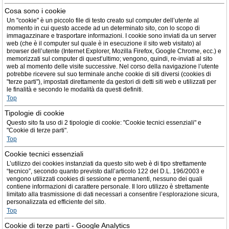
Cosa sono i cookie
Un "cookie" è un piccolo file di testo creato sul computer dell’utente al
momento in cui questo accede ad un determinato sito, con lo scopo di
immagazzinare e trasportare informazioni. I cookie sono inviati da un server
web (che è il computer sul quale è in esecuzione il sito web visitato) al
browser dell’utente (Internet Explorer, Mozilla Firefox, Google Chrome, ecc.) e
memorizzati sul computer di quest’ultimo; vengono, quindi, re-inviati al sito
web al momento delle visite successive. Nel corso della navigazione l’utente
potrebbe ricevere sul suo terminale anche cookie di siti diversi (cookies di
"terze parti"), impostati direttamente da gestori di detti siti web e utilizzati per
le finalità e secondo le modalità da questi definiti.
Top
Tipologie di cookie
Questo sito fa uso di 2 tipologie di cookie: "Cookie tecnici essenziali" e
"Cookie di terze parti".
Top
Cookie tecnici essenziali
L’utilizzo dei cookies instanziati da questo sito web è di tipo strettamente
“tecnico”, secondo quanto previsto dall’articolo 122 del D.L. 196/2003 e
vengono utilizzati cookies di sessione e permanenti, nessuno dei quali
contiene informazioni di carattere personale. Il loro utilizzo è strettamente
limitato alla trasmissione di dati necessari a consentire l’esplorazione sicura,
personalizzata ed efficiente del sito.
Top
Cookie di terze parti - Google Analytics