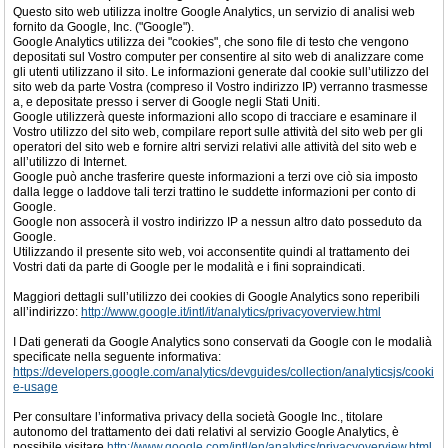
Questo sito web utilizza inoltre Google Analytics, un servizio di analisi web
fornito da Google, Inc. ("Google").
Google Analytics utilizza dei "cookies", che sono file di testo che vengono
depositati sul Vostro computer per consentire al sito web di analizzare come
gli utenti utilizzano il sito. Le informazioni generate dal cookie sull’utilizzo del
sito web da parte Vostra (compreso il Vostro indirizzo IP) verranno trasmesse
a, e depositate presso i server di Google negli Stati Uniti.
Google utilizzerà queste informazioni allo scopo di tracciare e esaminare il
Vostro utilizzo del sito web, compilare report sulle attività del sito web per gli
operatori del sito web e fornire altri servizi relativi alle attività del sito web e
all’utilizzo di Internet.
Google può anche trasferire queste informazioni a terzi ove ciò sia imposto
dalla legge o laddove tali terzi trattino le suddette informazioni per conto di
Google.
Google non assocerà il vostro indirizzo IP a nessun altro dato posseduto da
Google.
Utilizzando il presente sito web, voi acconsentite quindi al trattamento dei
Vostri dati da parte di Google per le modalità e i fini sopraindicati.
Maggiori dettagli sull’utilizzo dei cookies di Google Analytics sono reperibili
all’indirizzo:
http://www.google.it/intl/it/analytics/privacyoverview.html
I Dati generati da Google Analytics sono conservati da Google con le modalià
specificate nella seguente informativa:
https://developers.google.com/analytics/devguides/collection/analyticsjs/cooki
e-usage
Per consultare l’informativa privacy della società Google Inc., titolare
autonomo del trattamento dei dati relativi al servizio Google Analytics, è
possibile visitare
http://www.google.com/intl/en/analytics/privacyoverview.html