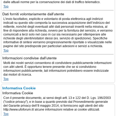
dalle attuali norme per la conservazione dei dati di traffico telematico.
Top
Dati forniti volontariamente dall’utente
L’invio facoltativo, esplicito e volontario di posta elettronica agli indirizzi
indicati su questo sito comporta la successiva acquisizione dell’indirizzo del
mittente, nonché degli eventuali altri dati personali inseriti nella missiva, al
fine di rispondere alla richiesta, ovvero per la fornitura del servizio, e verranno
comunicati a terzi solo nel caso in cui sia necessario per ottemperare alle
richieste degli utenti/visitatori stessi (es. servizio di spedizione). Specifiche
informative di sintesi verranno progressivamente riportate o visualizzate nelle
pagine del sito predisposte per particolari adesioni e servizi a richiesta.
Top
Informazioni condivise dall’utente
Molti dei nostri servizi consentono di condividere pubblicamente informazioni
con altri utenti. È opportuno tenere presente che se si condividono
informazioni pubblicamente, tali informazioni potrebbero essere indicizzate
dai motori di ricerca.
Top
Informativa Cookie
Informativa Cookie
Con il presente documento, ai sensi degli artt. 13 e 122 del D. Lgs. 196/2003
("codice privacy"), e in base a quanto previsto dal Provvedimento generale
del Garante privacy dell’8 maggio 2014, si forniscono agli utenti del sito
http://www.ufoforum.it/ alcune informazioni relative ai cookie utilizzati.
Top