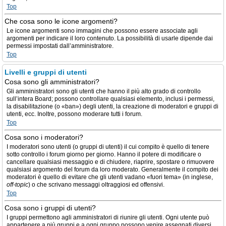
Top
Che cosa sono le icone argomenti?
Le icone argomenti sono immagini che possono essere associate agli
argomenti per indicare il loro contenuto. La possibilità di usarle dipende dai
permessi impostati dall’amministratore.
Top
Livelli e gruppi di utenti
Cosa sono gli amministratori?
Gli amministratori sono gli utenti che hanno il più alto grado di controllo
sull’intera Board; possono controllare qualsiasi elemento, inclusi i permessi,
la disabilitazione (o «ban») degli utenti, la creazione di moderatori e gruppi di
utenti, ecc. Inoltre, possono moderare tutti i forum.
Top
Cosa sono i moderatori?
I moderatori sono utenti (o gruppi di utenti) il cui compito è quello di tenere
sotto controllo i forum giorno per giorno. Hanno il potere di modificare o
cancellare qualsiasi messaggio e di chiudere, riaprire, spostare o rimuovere
qualsiasi argomento del forum da loro moderato. Generalmente il compito dei
moderatori è quello di evitare che gli utenti vadano «fuori tema» (in inglese,
off-topic
) o che scrivano messaggi oltraggiosi ed offensivi.
Top
Cosa sono i gruppi di utenti?
I gruppi permettono agli amministratori di riunire gli utenti. Ogni utente può
appartenere a più gruppi e a ogni gruppo possono venire assegnati diversi