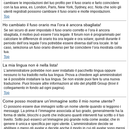
cambiare le impostazioni del tuo profilo per il fuso orario e farlo coincidere
con la tua area, es. London, Paris, New York, Sydney, ecc. Nota che solo gli
utenti registrati possono cambiare il fuso orario e molte impostazioni.
Top
Ho cambiato il fuso orario ma l’ora è ancora sbagliata!
Se sei sicuro di aver impostato il fuso orario corretto e l’ora è ancora
sbagliata, il motivo può essere l’ora legale. Il forum non è programmato per
calcolare le differenze di orario tra ora legale e ora solare; quindi durante il
periodo dell’ora legale l’ora potrebbe essere diversa dall’ora locale. In tal
caso, seleziona un fuso orario diverso per far coincidere l’ora mostrata colla
tua.
Top
La mia lingua non è nella lista!
L’amministratore potrebbe non aver installato il pacchetto lingua oppure
nessuno lo ha tradotto nella tua lingua. Prova a chiedere agli amministratori
se è possibile installare la tua lingua. Se non esiste puoi fare tu una nuova
traduzione. Puoi trovare altre informazioni al sito del phpBB Group (trovi il
collegamento in fondo ad ogni pagina).
Top
Come posso mostrare un’immagine sotto il mio nome utente?
Ci possono essere due immagini sotto un nome utente quando si leggono i
messaggi. La prima è l’immagine associata al tuo grado, generalmente ha la
forma di stelle, blocchi o punti che indicano quanti interventi hai scritto o il tuo
livello. Sotto può esserci un’immagine più grande nota come avatar, che in
genere è unica e specifica per ogni utente. L’amministratore decide se
abilitare o meno gli avatar e decide anche il modo in cui gli avatar sono messi