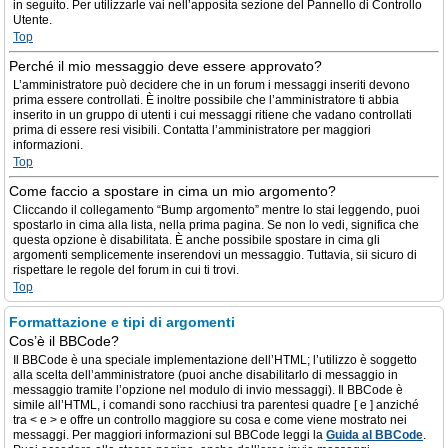
in seguito. Per utilizzarle vai nell’apposita sezione del Pannello di Controllo
Utente.
Top
Perché il mio messaggio deve essere approvato?
L’amministratore può decidere che in un forum i messaggi inseriti devono
prima essere controllati. È inoltre possibile che l’amministratore ti abbia
inserito in un gruppo di utenti i cui messaggi ritiene che vadano controllati
prima di essere resi visibili. Contatta l’amministratore per maggiori
informazioni.
Top
Come faccio a spostare in cima un mio argomento?
Cliccando il collegamento “Bump argomento” mentre lo stai leggendo, puoi
spostarlo in cima alla lista, nella prima pagina. Se non lo vedi, significa che
questa opzione è disabilitata. È anche possibile spostare in cima gli
argomenti semplicemente inserendovi un messaggio. Tuttavia, sii sicuro di
rispettare le regole del forum in cui ti trovi.
Top
Formattazione e tipi di argomenti
Cos’è il BBCode?
Il BBCode è una speciale implementazione dell’HTML; l’utilizzo è soggetto
alla scelta dell’amministratore (puoi anche disabilitarlo di messaggio in
messaggio tramite l’opzione nel modulo di invio messaggi). Il BBCode è
simile all’HTML, i comandi sono racchiusi tra parentesi quadre [ e ] anziché
tra < e > e offre un controllo maggiore su cosa e come viene mostrato nei
messaggi. Per maggiori informazioni sul BBCode leggi la
Guida al BBCode
.