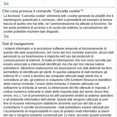
Top
Che cosa provoca il comando “Cancella cookie”?
La funzione “Cancella cookie” eliminerà tutti i cookie generati da phpBB che ti
mantengono autenticato e connesso, oltre a permetterti ad esempio di tenere
traccia di quello che hai letto, se l’amministrazione ha attivato la funzione. Se
hai avuto problemi di accesso o di uscita dal sistema, la cancellazione dei
cookie potrebbe risolvere tale disguido.
Top
Dati di navigazione
I sistemi informatici e le procedure software preposte al funzionamento di
questo sito web acquisiscono, nel corso del loro normale esercizio, alcuni dati
personali la cui trasmissione è implicita nell’uso dei protocolli di
comunicazione di Internet. Si tratta di informazioni che non sono raccolte per
essere associate a interessati identificati, ma che per loro stessa natura
potrebbero, attraverso elaborazioni ed associazioni con dati detenuti da terzi,
permettere di identificare gli utenti. In questa categoria di dati rientrano gli
indirizzi IP o i nomi a dominio dei computer utilizzati dagli utenti che si
connettono al sito, gli indirizzi in notazione URI (Uniform Resource Identifier)
delle risorse richieste, l’orario della richiesta, il metodo utilizzato nel
sottoporre la richiesta al server, la dimensione del file ottenuto in risposta, il
codice numerico indicante lo stato della risposta data dal server (buon fine,
errore, ecc.), l’uri di provenienza ed altri parametri relativi al sistema operativo
e all’ambiente informatico dell’utente. Questi dati vengono utilizzati al solo
fine di ricavare informazioni statistiche anonime sull’uso del sito e per
controllarne il corretto funzionamento. I dati potrebbero essere utilizzati per
l’accertamento di responsabilità in caso di ipotetici reati informatici ai danni
del sito e vengono pertanto conservati per 12 mesi, secondo quanto previsto