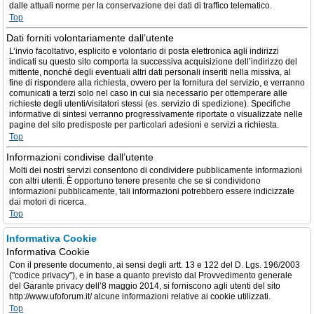
dalle attuali norme per la conservazione dei dati di traffico telematico.
Top
Dati forniti volontariamente dall’utente
L’invio facoltativo, esplicito e volontario di posta elettronica agli indirizzi
indicati su questo sito comporta la successiva acquisizione dell’indirizzo del
mittente, nonché degli eventuali altri dati personali inseriti nella missiva, al
fine di rispondere alla richiesta, ovvero per la fornitura del servizio, e verranno
comunicati a terzi solo nel caso in cui sia necessario per ottemperare alle
richieste degli utenti/visitatori stessi (es. servizio di spedizione). Specifiche
informative di sintesi verranno progressivamente riportate o visualizzate nelle
pagine del sito predisposte per particolari adesioni e servizi a richiesta.
Top
Informazioni condivise dall’utente
Molti dei nostri servizi consentono di condividere pubblicamente informazioni
con altri utenti. È opportuno tenere presente che se si condividono
informazioni pubblicamente, tali informazioni potrebbero essere indicizzate
dai motori di ricerca.
Top
Informativa Cookie
Informativa Cookie
Con il presente documento, ai sensi degli artt. 13 e 122 del D. Lgs. 196/2003
("codice privacy"), e in base a quanto previsto dal Provvedimento generale
del Garante privacy dell’8 maggio 2014, si forniscono agli utenti del sito
http://www.ufoforum.it/ alcune informazioni relative ai cookie utilizzati.
Top