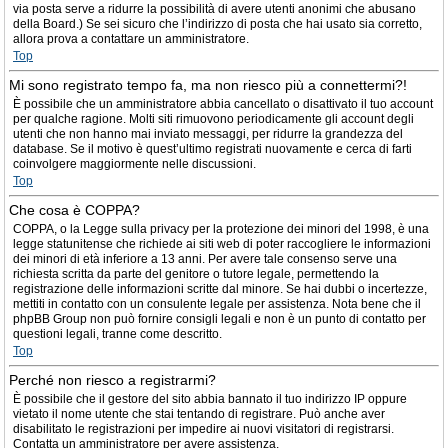
via posta serve a ridurre la possibilità di avere utenti anonimi che abusano
della Board.) Se sei sicuro che l’indirizzo di posta che hai usato sia corretto,
allora prova a contattare un amministratore.
Top
Mi sono registrato tempo fa, ma non riesco più a connettermi?!
È possibile che un amministratore abbia cancellato o disattivato il tuo account
per qualche ragione. Molti siti rimuovono periodicamente gli account degli
utenti che non hanno mai inviato messaggi, per ridurre la grandezza del
database. Se il motivo è quest’ultimo registrati nuovamente e cerca di farti
coinvolgere maggiormente nelle discussioni.
Top
Che cosa è COPPA?
COPPA, o la Legge sulla privacy per la protezione dei minori del 1998, è una
legge statunitense che richiede ai siti web di poter raccogliere le informazioni
dei minori di età inferiore a 13 anni. Per avere tale consenso serve una
richiesta scritta da parte del genitore o tutore legale, permettendo la
registrazione delle informazioni scritte dal minore. Se hai dubbi o incertezze,
mettiti in contatto con un consulente legale per assistenza. Nota bene che il
phpBB Group non può fornire consigli legali e non è un punto di contatto per
questioni legali, tranne come descritto.
Top
Perché non riesco a registrarmi?
È possibile che il gestore del sito abbia bannato il tuo indirizzo IP oppure
vietato il nome utente che stai tentando di registrare. Può anche aver
disabilitato le registrazioni per impedire ai nuovi visitatori di registrarsi.
Contatta un amministratore per avere assistenza.