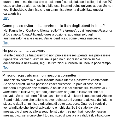
quando entri, ma ricorda che questo non è consigliato se ti colleghi da un PC
usato anche da altri, ad es. in biblioteca, Internet point, università, ecc. Se non
vedi il checkbox, significa che un amministratore ha disabilitato questa
caratteristica.
Top
Come posso evitare di apparire nella lista degli utenti in linea?
Nel Pannello di Controllo Utente, sotto “Preferenze”, trovi l’opzione
Nascondi
il tuo stato in linea
. Attivando questa opzione, apparirai solo agli
amministratori e a te stesso. Verrai identificato come utente nascosto.
Top
Ho perso la mia password!
Niente panico! La tua password non può essere recuperata, ma può essere
rigenerata. Per far questo vai nella pagina di ingresso e clicca su
Ho
dimenticato la password
, segui le istruzioni e tornerai in linea in poco tempo.
Top
Mi sono registrato ma non riesco a connettermi!
Innanzitutto controlla di aver inserito nome utente e password esattamente.
Se sono corretti, allora possono esser successe un paio di cose: se il
supporto «registrazione minore» è abilitato e hai cliccato su
Ho meno di 13
anni
mentre ti stavi registrando, allora devi seguire le istruzioni che hai
ricevuto. Se questo non è il tuo caso, forse devi attivare il tuo account. Alcune
Board richiedono che tutte le nuove registrazioni vengano attivate dall’utente
stesso o dagli amministratori, prima di poter accedere. Quando ti registri ti
verrà indicato che tipo di attivazione è richiesta. Se ti è stato inviato un
messaggio di posta, allora segui le istruzioni; se non hai ricevuto nessun
messaggio... sei sicuro che il tuo indirizzo di posta sia valido? (L’attivazione