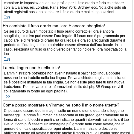
cambiare le impostazioni del tuo profilo per il fuso orario e farlo coincidere
con la tua area, es. London, Paris, New York, Sydney, ecc. Nota che solo gli
utenti registrati possono cambiare il fuso orario e molte impostazioni.
Top
Ho cambiato il fuso orario ma l’ora è ancora sbagliata!
Se sei sicuro di aver impostato il fuso orario corretto e l’ora è ancora
sbagliata, il motivo può essere l’ora legale. Il forum non è programmato per
calcolare le differenze di orario tra ora legale e ora solare; quindi durante il
periodo dell’ora legale l’ora potrebbe essere diversa dall’ora locale. In tal
caso, seleziona un fuso orario diverso per far coincidere l’ora mostrata colla
tua.
Top
La mia lingua non è nella lista!
L’amministratore potrebbe non aver installato il pacchetto lingua oppure
nessuno lo ha tradotto nella tua lingua. Prova a chiedere agli amministratori
se è possibile installare la tua lingua. Se non esiste puoi fare tu una nuova
traduzione. Puoi trovare altre informazioni al sito del phpBB Group (trovi il
collegamento in fondo ad ogni pagina).
Top
Come posso mostrare un’immagine sotto il mio nome utente?
Ci possono essere due immagini sotto un nome utente quando si leggono i
messaggi. La prima è l’immagine associata al tuo grado, generalmente ha la
forma di stelle, blocchi o punti che indicano quanti interventi hai scritto o il tuo
livello. Sotto può esserci un’immagine più grande nota come avatar, che in
genere è unica e specifica per ogni utente. L’amministratore decide se
abilitare o meno gli avatar e decide anche il modo in cui gli avatar sono messi