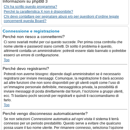
Informazioni su phpBB 3
Chi ha scritto questo programma?
Perché la caratteristica X non è disponibile?
Chi devo contattare per segnalare abusi e/o per questioni d’ordine legale
concernenti questa Board?
Connessione e registrazione
Perché non riesco a connettermi?
Ci sono svariati motivi per cui questo succede. Per prima cosa controlla che
nome utente e password siano corretti. Di solito il problema è questo,
altrimenti contatta un amministratore: potresti essere stato bannato o potrebbe
esserci un errore di configurazione.
Top
Perché devo registrarmi?
Potresti non averne bisogno: dipende dagli amministratori se è necessario
registrarsi per inviare messaggi. Comunque, la registrazione ti darà accesso
ad altre funzioni che non sono disponibili per gli utenti ospiti come l’uso di
un’immagine personale definibile, messaggistica privata, la possibilità di
inviare messaggi di posta direttamente dal forum, l’iscrizione a gruppi utenti,
ecc. Ti bastano pochi secondi per registrarti e quindi ti raccomandiamo di
farlo.
Top
Perché vengo disconnesso automaticamente?
Se non selezioni
Connessione automatica ad ogni visita
il sistema ti terrà
connesso per un periodo prestabilito. Questo serve a evitare che qualcuno
possa usare il tuo nome utente. Per rimanere connesso, seleziona l’opzione