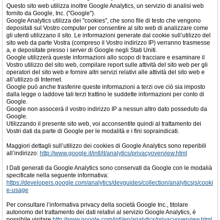
Questo sito web utilizza inoltre Google Analytics, un servizio di analisi web
fornito da Google, Inc. ("Google").
Google Analytics utilizza dei "cookies", che sono file di testo che vengono
depositati sul Vostro computer per consentire al sito web di analizzare come
gli utenti utilizzano il sito. Le informazioni generate dal cookie sull’utilizzo del
sito web da parte Vostra (compreso il Vostro indirizzo IP) verranno trasmesse
a, e depositate presso i server di Google negli Stati Uniti.
Google utilizzerà queste informazioni allo scopo di tracciare e esaminare il
Vostro utilizzo del sito web, compilare report sulle attività del sito web per gli
operatori del sito web e fornire altri servizi relativi alle attività del sito web e
all’utilizzo di Internet.
Google può anche trasferire queste informazioni a terzi ove ciò sia imposto
dalla legge o laddove tali terzi trattino le suddette informazioni per conto di
Google.
Google non assocerà il vostro indirizzo IP a nessun altro dato posseduto da
Google.
Utilizzando il presente sito web, voi acconsentite quindi al trattamento dei
Vostri dati da parte di Google per le modalità e i fini sopraindicati.
Maggiori dettagli sull’utilizzo dei cookies di Google Analytics sono reperibili
all’indirizzo:
http://www.google.it/intl/it/analytics/privacyoverview.html
I Dati generati da Google Analytics sono conservati da Google con le modalià
specificate nella seguente informativa:
https://developers.google.com/analytics/devguides/collection/analyticsjs/cooki
e-usage
Per consultare l’informativa privacy della società Google Inc., titolare
autonomo del trattamento dei dati relativi al servizio Google Analytics, è
possibile visitare
http://www.google.com/intl/en/analytics/privacyoverview.html