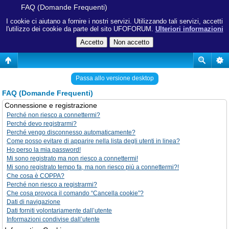
FAQ (Domande Frequenti)
I cookie ci aiutano a fornire i nostri servizi. Utilizzando tali servizi, accetti
l'utilizzo dei cookie da parte del sito UFOFORUM.
Ulteriori informazioni
Passa allo versione desktop
FAQ (Domande Frequenti)
Connessione e registrazione
Perché non riesco a connettermi?
Perché devo registrarmi?
Perché vengo disconnesso automaticamente?
Come posso evitare di apparire nella lista degli utenti in linea?
Ho perso la mia password!
Mi sono registrato ma non riesco a connettermi!
Mi sono registrato tempo fa, ma non riesco più a connettermi?!
Che cosa è COPPA?
Perché non riesco a registrarmi?
Che cosa provoca il comando “Cancella cookie”?
Dati di navigazione
Dati forniti volontariamente dall’utente
Informazioni condivise dall’utente