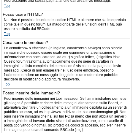
Puoi accedere alla stessa pagina, anche dall’area invio messaggi.
Top
Posso usare l’HTML?
No. Non è possibile inserire del codice HTML e ottenere che sia interpretato
come tale in questo forum. La maggior parte delle funzioni dell’HTML può
essere sostituita dal BBCode.
Top
Cosa sono le emoticon?
Le «emoticon» o «faccine» (in inglese,
emoticons
o
smileys
) sono piccole
immagini che possono essere usate per esprimere una sensazione o
un’emozione con pochi caratteri; ad es. :) significa felice, :( significa triste.
Questo forum trasforma automaticamente queste serie di caratteri in
immagini. La lista completa delle emoticon è visibile nella pagina di invio
messaggi. Cerca di non esagerare nell’uso delle emoticon, possono
facilmente rendere un messaggio illeggibile, e un moderatore potrebbe
decidere di modificarlo o addirittura rimuoverlo.
Top
Posso inserire delle immagini?
Puoi inserire delle immagini nei tuoi messaggi. Se l’amministratore permette
gli allegati è possibile caricare delle immagini direttamente sulla Board, in
alternativa devi fare un collegamento a un’immagine ospitata su un server di
pubblico accesso, ad es. http://www.indirizzo-del-sito.com/immagine.gif. Non
puoi inserire immagini che hai sul tuo PC (a meno che non abbia un server!)
o immagini che si trovano dietro sistemi di autenticazione, come caselle di
posta tipo yahoo o hotmail, siti protetti da codici di accesso, ecc. Per inserire
l’immagine, puoi usare il comando BBCode [img].