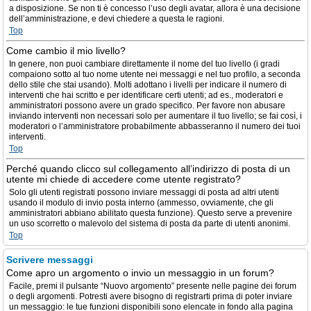
a disposizione. Se non ti è concesso l’uso degli avatar, allora è una decisione
dell’amministrazione, e devi chiedere a questa le ragioni.
Top
Come cambio il mio livello?
In genere, non puoi cambiare direttamente il nome del tuo livello (i gradi
compaiono sotto al tuo nome utente nei messaggi e nel tuo profilo, a seconda
dello stile che stai usando). Molti adottano i livelli per indicare il numero di
interventi che hai scritto e per identificare certi utenti; ad es., moderatori e
amministratori possono avere un grado specifico. Per favore non abusare
inviando interventi non necessari solo per aumentare il tuo livello; se fai così, i
moderatori o l’amministratore probabilmente abbasseranno il numero dei tuoi
interventi.
Top
Perché quando clicco sul collegamento all’indirizzo di posta di un
utente mi chiede di accedere come utente registrato?
Solo gli utenti registrati possono inviare messaggi di posta ad altri utenti
usando il modulo di invio posta interno (ammesso, ovviamente, che gli
amministratori abbiano abilitato questa funzione). Questo serve a prevenire
un uso scorretto o malevolo del sistema di posta da parte di utenti anonimi.
Top
Scrivere messaggi
Come apro un argomento o invio un messaggio in un forum?
Facile, premi il pulsante “Nuovo argomento” presente nelle pagine dei forum
o degli argomenti. Potresti avere bisogno di registrarti prima di poter inviare
un messaggio: le tue funzioni disponibili sono elencate in fondo alla pagina