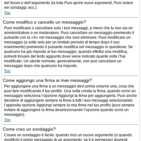
del forum o dell’argomento (la lista
Puoi aprire nuovi argomenti
,
Puoi votare
nei sondaggi
, ecc.).
Top
Come modifico o cancello un messaggio?
Puoi modificare o cancellare solo i tuoi messaggi, a meno che tu non sia un
amministratore o un moderatore. Puoi cancellare un messaggio premendo il
pulsante con la «X» nel messaggio che vuoi eliminare. Puoi modificare un
messaggio (a volte solo per un limitato periodo di tempo dopo il suo
inserimento) premendo il pulsante
modifica
nel messaggio in questione. Se
qualcuno ha già risposto al tuo messaggio, quando effettui una modifica,
potresti trovare del testo aggiunto dove viene indicato quante volte l’hai
modificato. Un utente normale, generalmente, non può cancellare un
messaggio dopo che qualcuno ha risposto.
Top
Come aggiungo una firma ai miei messaggi?
Per aggiungere una firma a un messaggio devi prima crearne una, cosa che
puoi fare modificando il tuo profilo. Una volta creata la firma, quando scrivi un
messaggio seleziona l’opzione
Aggiungi la firma
per aggiungerla. Puoi anche
decidere di aggiungere sempre la firma a tutti i tuoi messaggi selezionando
l’apposita opzione
Aggiungi sempre la mia firma
nel tuo profilo (puoi sempre
evitare di aggiungere la firma deselezionando l’opzione quando scrivi un
messaggio).
Top
Come creo un sondaggio?
Creare un sondaggio è facile: quando inizi un nuovo argomento (o quando
modifichi il primo messaggio di un argomento, se ti è permesso) dovresti