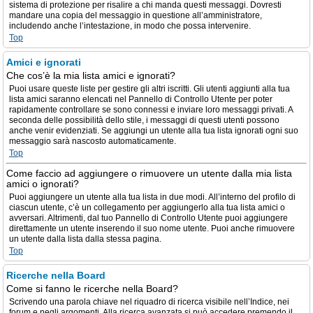
sistema di protezione per risalire a chi manda questi messaggi. Dovresti
mandare una copia del messaggio in questione all’amministratore,
includendo anche l’intestazione, in modo che possa intervenire.
Top
Amici e ignorati
Che cos’è la mia lista amici e ignorati?
Puoi usare queste liste per gestire gli altri iscritti. Gli utenti aggiunti alla tua
lista amici saranno elencati nel Pannello di Controllo Utente per poter
rapidamente controllare se sono connessi e inviare loro messaggi privati. A
seconda delle possibilità dello stile, i messaggi di questi utenti possono
anche venir evidenziati. Se aggiungi un utente alla tua lista ignorati ogni suo
messaggio sarà nascosto automaticamente.
Top
Come faccio ad aggiungere o rimuovere un utente dalla mia lista
amici o ignorati?
Puoi aggiungere un utente alla tua lista in due modi. All’interno del profilo di
ciascun utente, c’è un collegamento per aggiungerlo alla tua lista amici o
avversari. Altrimenti, dal tuo Pannello di Controllo Utente puoi aggiungere
direttamente un utente inserendo il suo nome utente. Puoi anche rimuovere
un utente dalla lista dalla stessa pagina.
Top
Ricerche nella Board
Come si fanno le ricerche nella Board?
Scrivendo una parola chiave nel riquadro di ricerca visibile nell’Indice, nei
forum e negli argomenti. Alla ricerca avanzata si può accedere premendo il