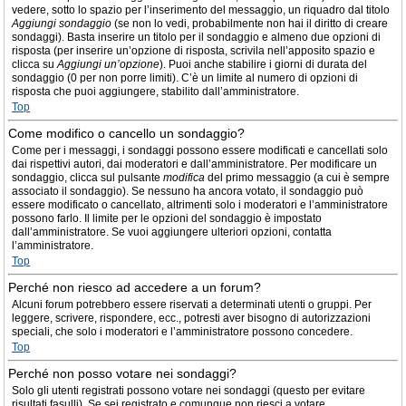
vedere, sotto lo spazio per l’inserimento del messaggio, un riquadro dal titolo
Aggiungi sondaggio
(se non lo vedi, probabilmente non hai il diritto di creare
sondaggi). Basta inserire un titolo per il sondaggio e almeno due opzioni di
risposta (per inserire un’opzione di risposta, scrivila nell’apposito spazio e
clicca su
Aggiungi un’opzione
). Puoi anche stabilire i giorni di durata del
sondaggio (0 per non porre limiti). C’è un limite al numero di opzioni di
risposta che puoi aggiungere, stabilito dall’amministratore.
Top
Come modifico o cancello un sondaggio?
Come per i messaggi, i sondaggi possono essere modificati e cancellati solo
dai rispettivi autori, dai moderatori e dall’amministratore. Per modificare un
sondaggio, clicca sul pulsante
modifica
del primo messaggio (a cui è sempre
associato il sondaggio). Se nessuno ha ancora votato, il sondaggio può
essere modificato o cancellato, altrimenti solo i moderatori e l’amministratore
possono farlo. Il limite per le opzioni del sondaggio è impostato
dall’amministratore. Se vuoi aggiungere ulteriori opzioni, contatta
l’amministratore.
Top
Perché non riesco ad accedere a un forum?
Alcuni forum potrebbero essere riservati a determinati utenti o gruppi. Per
leggere, scrivere, rispondere, ecc., potresti aver bisogno di autorizzazioni
speciali, che solo i moderatori e l’amministratore possono concedere.
Top
Perché non posso votare nei sondaggi?
Solo gli utenti registrati possono votare nei sondaggi (questo per evitare
risultati fasulli). Se sei registrato e comunque non riesci a votare,