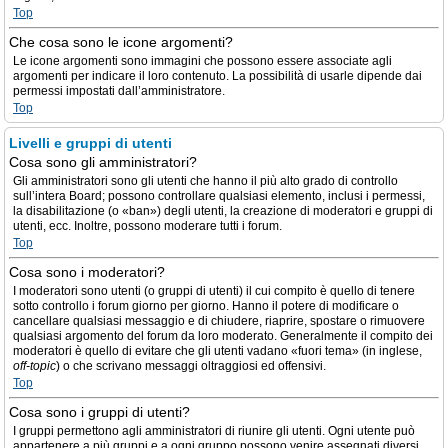
Top
Che cosa sono le icone argomenti?
Le icone argomenti sono immagini che possono essere associate agli
argomenti per indicare il loro contenuto. La possibilità di usarle dipende dai
permessi impostati dall’amministratore.
Top
Livelli e gruppi di utenti
Cosa sono gli amministratori?
Gli amministratori sono gli utenti che hanno il più alto grado di controllo
sull’intera Board; possono controllare qualsiasi elemento, inclusi i permessi,
la disabilitazione (o «ban») degli utenti, la creazione di moderatori e gruppi di
utenti, ecc. Inoltre, possono moderare tutti i forum.
Top
Cosa sono i moderatori?
I moderatori sono utenti (o gruppi di utenti) il cui compito è quello di tenere
sotto controllo i forum giorno per giorno. Hanno il potere di modificare o
cancellare qualsiasi messaggio e di chiudere, riaprire, spostare o rimuovere
qualsiasi argomento del forum da loro moderato. Generalmente il compito dei
moderatori è quello di evitare che gli utenti vadano «fuori tema» (in inglese,
off-topic
) o che scrivano messaggi oltraggiosi ed offensivi.
Top
Cosa sono i gruppi di utenti?
I gruppi permettono agli amministratori di riunire gli utenti. Ogni utente può
appartenere a più gruppi e a ogni gruppo possono venire assegnati diversi