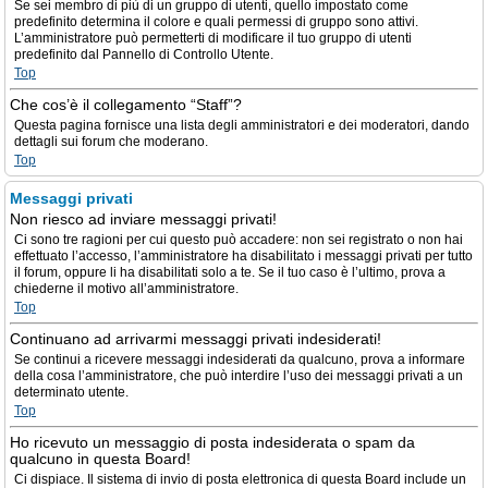
Se sei membro di più di un gruppo di utenti, quello impostato come
predefinito determina il colore e quali permessi di gruppo sono attivi.
L’amministratore può permetterti di modificare il tuo gruppo di utenti
predefinito dal Pannello di Controllo Utente.
Top
Che cos’è il collegamento “Staff”?
Questa pagina fornisce una lista degli amministratori e dei moderatori, dando
dettagli sui forum che moderano.
Top
Messaggi privati
Non riesco ad inviare messaggi privati!
Ci sono tre ragioni per cui questo può accadere: non sei registrato o non hai
effettuato l’accesso, l’amministratore ha disabilitato i messaggi privati per tutto
il forum, oppure li ha disabilitati solo a te. Se il tuo caso è l’ultimo, prova a
chiederne il motivo all’amministratore.
Top
Continuano ad arrivarmi messaggi privati indesiderati!
Se continui a ricevere messaggi indesiderati da qualcuno, prova a informare
della cosa l’amministratore, che può interdire l’uso dei messaggi privati a un
determinato utente.
Top
Ho ricevuto un messaggio di posta indesiderata o spam da
qualcuno in questa Board!
Ci dispiace. Il sistema di invio di posta elettronica di questa Board include un