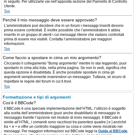
in seguito. Per utilizzarle vai nell’apposita sezione del Pannello di Controllo
Utente.
Top
Perché il mio messaggio deve essere approvato?
L’amministratore può decidere che in un forum i messaggi inseriti devono
prima essere controllati. È inoltre possibile che l’amministratore ti abbia
inserito in un gruppo di utenti i cui messaggi ritiene che vadano controllati
prima di essere resi visibili. Contatta l’amministratore per maggiori
informazioni.
Top
Come faccio a spostare in cima un mio argomento?
Cliccando il collegamento “Bump argomento” mentre lo stai leggendo, puoi
spostarlo in cima alla lista, nella prima pagina. Se non lo vedi, significa che
questa opzione è disabilitata. È anche possibile spostare in cima gli
argomenti semplicemente inserendovi un messaggio. Tuttavia, sii sicuro di
rispettare le regole del forum in cui ti trovi.
Top
Formattazione e tipi di argomenti
Cos’è il BBCode?
Il BBCode è una speciale implementazione dell’HTML; l’utilizzo è soggetto
alla scelta dell’amministratore (puoi anche disabilitarlo di messaggio in
messaggio tramite l’opzione nel modulo di invio messaggi). Il BBCode è
simile all’HTML, i comandi sono racchiusi tra parentesi quadre [ e ] anziché
tra < e > e offre un controllo maggiore su cosa e come viene mostrato nei
messaggi. Per maggiori informazioni sul BBCode leggi la
Guida al BBCode
.