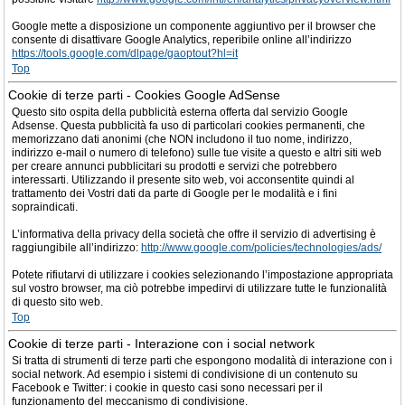
Google mette a disposizione un componente aggiuntivo per il browser che
consente di disattivare Google Analytics, reperibile online all’indirizzo
https://tools.google.com/dlpage/gaoptout?hl=it
Top
Cookie di terze parti - Cookies Google AdSense
Questo sito ospita della pubblicità esterna offerta dal servizio Google
Adsense. Questa pubblicità fa uso di particolari cookies permanenti, che
memorizzano dati anonimi (che NON includono il tuo nome, indirizzo,
indirizzo e-mail o numero di telefono) sulle tue visite a questo e altri siti web
per creare annunci pubblicitari su prodotti e servizi che potrebbero
interessarti. Utilizzando il presente sito web, voi acconsentite quindi al
trattamento dei Vostri dati da parte di Google per le modalità e i fini
sopraindicati.
L’informativa della privacy della società che offre il servizio di advertising è
raggiungibile all’indirizzo:
http://www.google.com/policies/technologies/ads/
Potete rifiutarvi di utilizzare i cookies selezionando l’impostazione appropriata
sul vostro browser, ma ciò potrebbe impedirvi di utilizzare tutte le funzionalità
di questo sito web.
Top
Cookie di terze parti - Interazione con i social network
Si tratta di strumenti di terze parti che espongono modalità di interazione con i
social network. Ad esempio i sistemi di condivisione di un contenuto su
Facebook e Twitter: i cookie in questo casi sono necessari per il
funzionamento del meccanismo di condivisione.