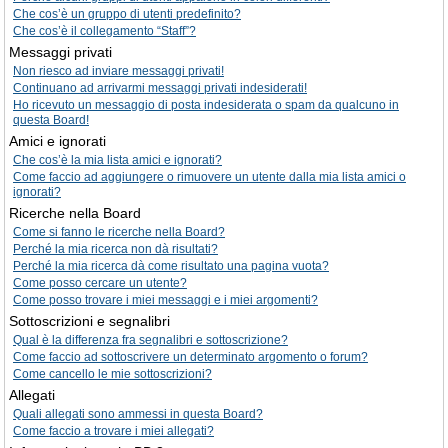
Che cos’è un gruppo di utenti predefinito?
Che cos’è il collegamento “Staff”?
Messaggi privati
Non riesco ad inviare messaggi privati!
Continuano ad arrivarmi messaggi privati indesiderati!
Ho ricevuto un messaggio di posta indesiderata o spam da qualcuno in
questa Board!
Amici e ignorati
Che cos’è la mia lista amici e ignorati?
Come faccio ad aggiungere o rimuovere un utente dalla mia lista amici o
ignorati?
Ricerche nella Board
Come si fanno le ricerche nella Board?
Perché la mia ricerca non dà risultati?
Perché la mia ricerca dà come risultato una pagina vuota?
Come posso cercare un utente?
Come posso trovare i miei messaggi e i miei argomenti?
Sottoscrizioni e segnalibri
Qual è la differenza fra segnalibri e sottoscrizione?
Come faccio ad sottoscrivere un determinato argomento o forum?
Come cancello le mie sottoscrizioni?
Allegati
Quali allegati sono ammessi in questa Board?
Come faccio a trovare i miei allegati?