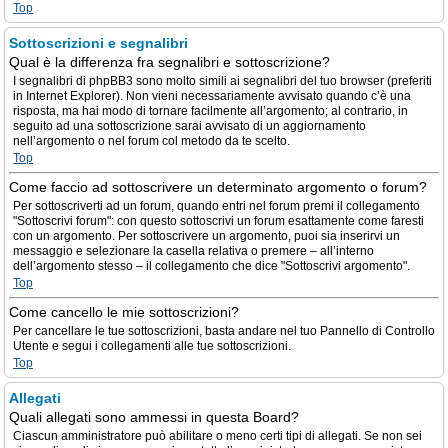
Top
Sottoscrizioni e segnalibri
Qual è la differenza fra segnalibri e sottoscrizione?
I segnalibri di phpBB3 sono molto simili ai segnalibri del tuo browser (preferiti
in Internet Explorer). Non vieni necessariamente avvisato quando c’è una
risposta, ma hai modo di tornare facilmente all’argomento; al contrario, in
seguito ad una sottoscrizione sarai avvisato di un aggiornamento
nell’argomento o nel forum col metodo da te scelto.
Top
Come faccio ad sottoscrivere un determinato argomento o forum?
Per sottoscriverti ad un forum, quando entri nel forum premi il collegamento
"Sottoscrivi forum": con questo sottoscrivi un forum esattamente come faresti
con un argomento. Per sottoscrivere un argomento, puoi sia inserirvi un
messaggio e selezionare la casella relativa o premere – all’interno
dell’argomento stesso – il collegamento che dice "Sottoscrivi argomento".
Top
Come cancello le mie sottoscrizioni?
Per cancellare le tue sottoscrizioni, basta andare nel tuo Pannello di Controllo
Utente e segui i collegamenti alle tue sottoscrizioni.
Top
Allegati
Quali allegati sono ammessi in questa Board?
Ciascun amministratore può abilitare o meno certi tipi di allegati. Se non sei