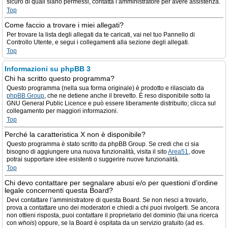
sicuro di quali siano permessi, contatta l’amministratore per avere assistenza.
Top
Come faccio a trovare i miei allegati?
Per trovare la lista degli allegati da te caricati, vai nel tuo Pannello di
Controllo Utente, e segui i collegamenti alla sezione degli allegati.
Top
Informazioni su phpBB 3
Chi ha scritto questo programma?
Questo programma (nella sua forma originale) è prodotto e rilasciato da
phpBB Group
, che ne detiene anche il brevetto. È reso disponibile sotto la
GNU General Public Licence e può essere liberamente distribuito; clicca sul
collegamento per maggiori informazioni.
Top
Perché la caratteristica X non è disponibile?
Questo programma è stato scritto da phpBB Group. Se credi che ci sia
bisogno di aggiungere una nuova funzionalità, visita il sito
Area51
, dove
potrai supportare idee esistenti o suggerire nuove funzionalità.
Top
Chi devo contattare per segnalare abusi e/o per questioni d’ordine
legale concernenti questa Board?
Devi contattare l’amministratore di questa Board. Se non riesci a trovarlo,
prova a contattare uno dei moderatori e chiedi a chi puoi rivolgerti. Se ancora
non ottieni risposta, puoi contattare il proprietario del dominio (fai una ricerca
con
whois
) oppure, se la Board è ospitata da un servizio gratuito (ad es.