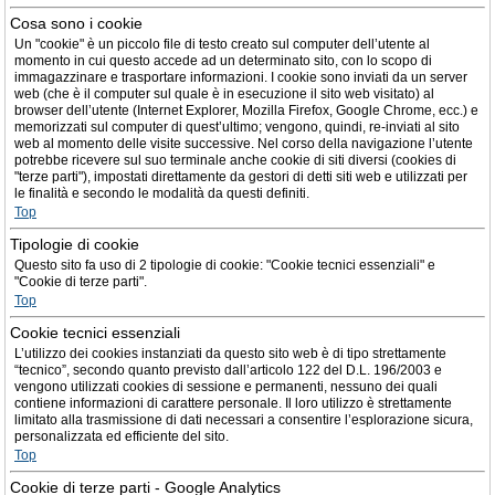
Cosa sono i cookie
Un "cookie" è un piccolo file di testo creato sul computer dell’utente al
momento in cui questo accede ad un determinato sito, con lo scopo di
immagazzinare e trasportare informazioni. I cookie sono inviati da un server
web (che è il computer sul quale è in esecuzione il sito web visitato) al
browser dell’utente (Internet Explorer, Mozilla Firefox, Google Chrome, ecc.) e
memorizzati sul computer di quest’ultimo; vengono, quindi, re-inviati al sito
web al momento delle visite successive. Nel corso della navigazione l’utente
potrebbe ricevere sul suo terminale anche cookie di siti diversi (cookies di
"terze parti"), impostati direttamente da gestori di detti siti web e utilizzati per
le finalità e secondo le modalità da questi definiti.
Top
Tipologie di cookie
Questo sito fa uso di 2 tipologie di cookie: "Cookie tecnici essenziali" e
"Cookie di terze parti".
Top
Cookie tecnici essenziali
L’utilizzo dei cookies instanziati da questo sito web è di tipo strettamente
“tecnico”, secondo quanto previsto dall’articolo 122 del D.L. 196/2003 e
vengono utilizzati cookies di sessione e permanenti, nessuno dei quali
contiene informazioni di carattere personale. Il loro utilizzo è strettamente
limitato alla trasmissione di dati necessari a consentire l’esplorazione sicura,
personalizzata ed efficiente del sito.
Top
Cookie di terze parti - Google Analytics