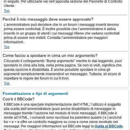
in seguito. Per utilizzarle vai nell’apposita sezione del Pannello di Controllo
Utente.
Top
Perché il mio messaggio deve essere approvato?
L’amministratore può decidere che in un forum i messaggi inseriti devono
prima essere controllati. È inoltre possibile che l’amministratore ti abbia
inserito in un gruppo di utenti i cui messaggi ritiene che vadano controllati
prima di essere resi visibili. Contatta l’amministratore per maggiori
informazioni.
Top
Come faccio a spostare in cima un mio argomento?
Cliccando il collegamento “Bump argomento” mentre lo stai leggendo, puoi
spostarlo in cima alla lista, nella prima pagina. Se non lo vedi, significa che
questa opzione è disabilitata. È anche possibile spostare in cima gli
argomenti semplicemente inserendovi un messaggio. Tuttavia, sii sicuro di
rispettare le regole del forum in cui ti trovi.
Top
Formattazione e tipi di argomenti
Cos’è il BBCode?
Il BBCode è una speciale implementazione dell’HTML; l’utilizzo è soggetto
alla scelta dell’amministratore (puoi anche disabilitarlo di messaggio in
messaggio tramite l’opzione nel modulo di invio messaggi). Il BBCode è
simile all’HTML, i comandi sono racchiusi tra parentesi quadre [ e ] anziché
tra < e > e offre un controllo maggiore su cosa e come viene mostrato nei
messaggi. Per maggiori informazioni sul BBCode leggi la
Guida al BBCode
.