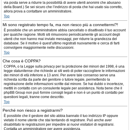
via posta serve a ridurre la possibilità di avere utenti anonimi che abusano
della Board.) Se sei sicuro che l’indirizzo di posta che hai usato sia corretto,
allora prova a contattare un amministratore.
Top
Mi sono registrato tempo fa, ma non riesco più a connettermi?!
È possibile che un amministratore abbia cancellato o disattivato il tuo account
per qualche ragione. Molti siti rimuovono periodicamente gli account degli
utenti che non hanno mai inviato messaggi, per ridurre la grandezza del
database. Se il motivo è quest’ultimo registrati nuovamente e cerca di farti
coinvolgere maggiormente nelle discussioni.
Top
Che cosa è COPPA?
COPPA, o la Legge sulla privacy per la protezione dei minori del 1998, è una
legge statunitense che richiede ai siti web di poter raccogliere le informazioni
dei minori di età inferiore a 13 anni. Per avere tale consenso serve una
richiesta scritta da parte del genitore o tutore legale, permettendo la
registrazione delle informazioni scritte dal minore. Se hai dubbi o incertezze,
mettiti in contatto con un consulente legale per assistenza. Nota bene che il
phpBB Group non può fornire consigli legali e non è un punto di contatto per
questioni legali, tranne come descritto.
Top
Perché non riesco a registrarmi?
È possibile che il gestore del sito abbia bannato il tuo indirizzo IP oppure
vietato il nome utente che stai tentando di registrare. Può anche aver
disabilitato le registrazioni per impedire ai nuovi visitatori di registrarsi.
Contatta un amministratore per avere assistenza.