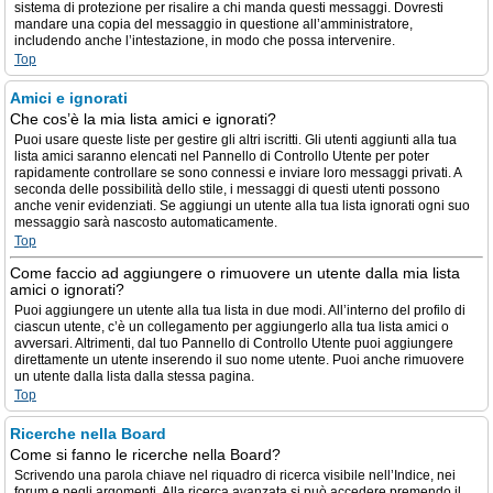
sistema di protezione per risalire a chi manda questi messaggi. Dovresti
mandare una copia del messaggio in questione all’amministratore,
includendo anche l’intestazione, in modo che possa intervenire.
Top
Amici e ignorati
Che cos’è la mia lista amici e ignorati?
Puoi usare queste liste per gestire gli altri iscritti. Gli utenti aggiunti alla tua
lista amici saranno elencati nel Pannello di Controllo Utente per poter
rapidamente controllare se sono connessi e inviare loro messaggi privati. A
seconda delle possibilità dello stile, i messaggi di questi utenti possono
anche venir evidenziati. Se aggiungi un utente alla tua lista ignorati ogni suo
messaggio sarà nascosto automaticamente.
Top
Come faccio ad aggiungere o rimuovere un utente dalla mia lista
amici o ignorati?
Puoi aggiungere un utente alla tua lista in due modi. All’interno del profilo di
ciascun utente, c’è un collegamento per aggiungerlo alla tua lista amici o
avversari. Altrimenti, dal tuo Pannello di Controllo Utente puoi aggiungere
direttamente un utente inserendo il suo nome utente. Puoi anche rimuovere
un utente dalla lista dalla stessa pagina.
Top
Ricerche nella Board
Come si fanno le ricerche nella Board?
Scrivendo una parola chiave nel riquadro di ricerca visibile nell’Indice, nei
forum e negli argomenti. Alla ricerca avanzata si può accedere premendo il