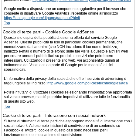
Google mette a disposizione un componente aggiuntivo per il browser che
consente di disattivare Google Analytics, reperibile online all’indirizzo
https://tools.google.com/dlpage/gaoptout?hl=it
Top
Cookie di terze parti - Cookies Google AdSense
Questo sito ospita della pubblicità esterna offerta dal servizio Google
Adsense. Questa pubblicità fa uso di particolari cookies permanenti, che
memorizzano dati anonimi (che NON includono il tuo nome, indirizzo,
indirizzo e-mail o numero di telefono) sulle tue visite a questo e altri siti web
per creare annunci pubblicitari su prodotti e servizi che potrebbero
interessarti. Utilizzando il presente sito web, voi acconsentite quindi al
trattamento dei Vostri dati da parte di Google per le modalità e i fini
sopraindicati.
L’informativa della privacy della società che offre il servizio di advertising è
raggiungibile all’indirizzo:
http://www.google.com/policies/technologies/ads/
Potete rifiutarvi di utilizzare i cookies selezionando l’impostazione appropriata
sul vostro browser, ma ciò potrebbe impedirvi di utilizzare tutte le funzionalità
di questo sito web.
Top
Cookie di terze parti - Interazione con i social network
Si tratta di strumenti di terze parti che espongono modalità di interazione con i
social network. Ad esempio i sistemi di condivisione di un contenuto su
Facebook e Twitter: i cookie in questo casi sono necessari per il
funzionamento del meccanismo di condivisione.