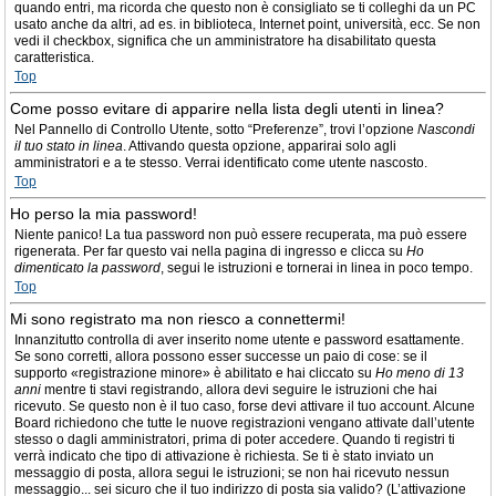
quando entri, ma ricorda che questo non è consigliato se ti colleghi da un PC
usato anche da altri, ad es. in biblioteca, Internet point, università, ecc. Se non
vedi il checkbox, significa che un amministratore ha disabilitato questa
caratteristica.
Top
Come posso evitare di apparire nella lista degli utenti in linea?
Nel Pannello di Controllo Utente, sotto “Preferenze”, trovi l’opzione
Nascondi
il tuo stato in linea
. Attivando questa opzione, apparirai solo agli
amministratori e a te stesso. Verrai identificato come utente nascosto.
Top
Ho perso la mia password!
Niente panico! La tua password non può essere recuperata, ma può essere
rigenerata. Per far questo vai nella pagina di ingresso e clicca su
Ho
dimenticato la password
, segui le istruzioni e tornerai in linea in poco tempo.
Top
Mi sono registrato ma non riesco a connettermi!
Innanzitutto controlla di aver inserito nome utente e password esattamente.
Se sono corretti, allora possono esser successe un paio di cose: se il
supporto «registrazione minore» è abilitato e hai cliccato su
Ho meno di 13
anni
mentre ti stavi registrando, allora devi seguire le istruzioni che hai
ricevuto. Se questo non è il tuo caso, forse devi attivare il tuo account. Alcune
Board richiedono che tutte le nuove registrazioni vengano attivate dall’utente
stesso o dagli amministratori, prima di poter accedere. Quando ti registri ti
verrà indicato che tipo di attivazione è richiesta. Se ti è stato inviato un
messaggio di posta, allora segui le istruzioni; se non hai ricevuto nessun
messaggio... sei sicuro che il tuo indirizzo di posta sia valido? (L’attivazione