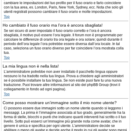
cambiare le impostazioni del tuo profilo per il fuso orario e farlo coincidere
con la tua area, es. London, Paris, New York, Sydney, ecc. Nota che solo gli
utenti registrati possono cambiare il fuso orario e molte impostazioni.
Top
Ho cambiato il fuso orario ma l’ora è ancora sbagliata!
Se sei sicuro di aver impostato il fuso orario corretto e l’ora è ancora
sbagliata, il motivo può essere l’ora legale. Il forum non è programmato per
calcolare le differenze di orario tra ora legale e ora solare; quindi durante il
periodo dell’ora legale l’ora potrebbe essere diversa dall’ora locale. In tal
caso, seleziona un fuso orario diverso per far coincidere l’ora mostrata colla
tua.
Top
La mia lingua non è nella lista!
L’amministratore potrebbe non aver installato il pacchetto lingua oppure
nessuno lo ha tradotto nella tua lingua. Prova a chiedere agli amministratori
se è possibile installare la tua lingua. Se non esiste puoi fare tu una nuova
traduzione. Puoi trovare altre informazioni al sito del phpBB Group (trovi il
collegamento in fondo ad ogni pagina).
Top
Come posso mostrare un’immagine sotto il mio nome utente?
Ci possono essere due immagini sotto un nome utente quando si leggono i
messaggi. La prima è l’immagine associata al tuo grado, generalmente ha la
forma di stelle, blocchi o punti che indicano quanti interventi hai scritto o il tuo
livello. Sotto può esserci un’immagine più grande nota come avatar, che in
genere è unica e specifica per ogni utente. L’amministratore decide se
abilitare o meno gli avatar e decide anche il modo in cui gli avatar sono messi