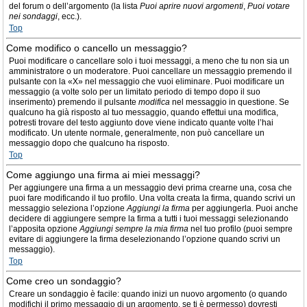
del forum o dell’argomento (la lista
Puoi aprire nuovi argomenti
,
Puoi votare
nei sondaggi
, ecc.).
Top
Come modifico o cancello un messaggio?
Puoi modificare o cancellare solo i tuoi messaggi, a meno che tu non sia un
amministratore o un moderatore. Puoi cancellare un messaggio premendo il
pulsante con la «X» nel messaggio che vuoi eliminare. Puoi modificare un
messaggio (a volte solo per un limitato periodo di tempo dopo il suo
inserimento) premendo il pulsante
modifica
nel messaggio in questione. Se
qualcuno ha già risposto al tuo messaggio, quando effettui una modifica,
potresti trovare del testo aggiunto dove viene indicato quante volte l’hai
modificato. Un utente normale, generalmente, non può cancellare un
messaggio dopo che qualcuno ha risposto.
Top
Come aggiungo una firma ai miei messaggi?
Per aggiungere una firma a un messaggio devi prima crearne una, cosa che
puoi fare modificando il tuo profilo. Una volta creata la firma, quando scrivi un
messaggio seleziona l’opzione
Aggiungi la firma
per aggiungerla. Puoi anche
decidere di aggiungere sempre la firma a tutti i tuoi messaggi selezionando
l’apposita opzione
Aggiungi sempre la mia firma
nel tuo profilo (puoi sempre
evitare di aggiungere la firma deselezionando l’opzione quando scrivi un
messaggio).
Top
Come creo un sondaggio?
Creare un sondaggio è facile: quando inizi un nuovo argomento (o quando
modifichi il primo messaggio di un argomento, se ti è permesso) dovresti