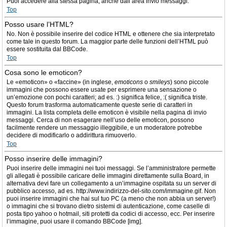
Puoi accedere alla stessa pagina, anche dall’area invio messaggi.
Top
Posso usare l’HTML?
No. Non è possibile inserire del codice HTML e ottenere che sia interpretato
come tale in questo forum. La maggior parte delle funzioni dell’HTML può
essere sostituita dal BBCode.
Top
Cosa sono le emoticon?
Le «emoticon» o «faccine» (in inglese,
emoticons
o
smileys
) sono piccole
immagini che possono essere usate per esprimere una sensazione o
un’emozione con pochi caratteri; ad es. :) significa felice, :( significa triste.
Questo forum trasforma automaticamente queste serie di caratteri in
immagini. La lista completa delle emoticon è visibile nella pagina di invio
messaggi. Cerca di non esagerare nell’uso delle emoticon, possono
facilmente rendere un messaggio illeggibile, e un moderatore potrebbe
decidere di modificarlo o addirittura rimuoverlo.
Top
Posso inserire delle immagini?
Puoi inserire delle immagini nei tuoi messaggi. Se l’amministratore permette
gli allegati è possibile caricare delle immagini direttamente sulla Board, in
alternativa devi fare un collegamento a un’immagine ospitata su un server di
pubblico accesso, ad es. http://www.indirizzo-del-sito.com/immagine.gif. Non
puoi inserire immagini che hai sul tuo PC (a meno che non abbia un server!)
o immagini che si trovano dietro sistemi di autenticazione, come caselle di
posta tipo yahoo o hotmail, siti protetti da codici di accesso, ecc. Per inserire
l’immagine, puoi usare il comando BBCode [img].