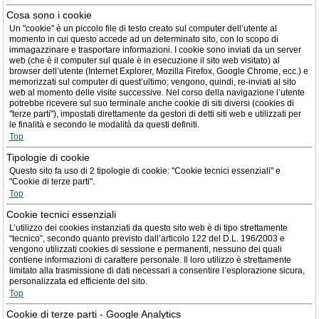
Cosa sono i cookie
Un "cookie" è un piccolo file di testo creato sul computer dell’utente al
momento in cui questo accede ad un determinato sito, con lo scopo di
immagazzinare e trasportare informazioni. I cookie sono inviati da un server
web (che è il computer sul quale è in esecuzione il sito web visitato) al
browser dell’utente (Internet Explorer, Mozilla Firefox, Google Chrome, ecc.) e
memorizzati sul computer di quest’ultimo; vengono, quindi, re-inviati al sito
web al momento delle visite successive. Nel corso della navigazione l’utente
potrebbe ricevere sul suo terminale anche cookie di siti diversi (cookies di
"terze parti"), impostati direttamente da gestori di detti siti web e utilizzati per
le finalità e secondo le modalità da questi definiti.
Top
Tipologie di cookie
Questo sito fa uso di 2 tipologie di cookie: "Cookie tecnici essenziali" e
"Cookie di terze parti".
Top
Cookie tecnici essenziali
L’utilizzo dei cookies instanziati da questo sito web è di tipo strettamente
“tecnico”, secondo quanto previsto dall’articolo 122 del D.L. 196/2003 e
vengono utilizzati cookies di sessione e permanenti, nessuno dei quali
contiene informazioni di carattere personale. Il loro utilizzo è strettamente
limitato alla trasmissione di dati necessari a consentire l’esplorazione sicura,
personalizzata ed efficiente del sito.
Top
Cookie di terze parti - Google Analytics