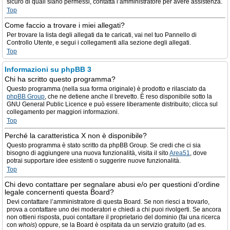
sicuro di quali siano permessi, contatta l’amministratore per avere assistenza.
Top
Come faccio a trovare i miei allegati?
Per trovare la lista degli allegati da te caricati, vai nel tuo Pannello di
Controllo Utente, e segui i collegamenti alla sezione degli allegati.
Top
Informazioni su phpBB 3
Chi ha scritto questo programma?
Questo programma (nella sua forma originale) è prodotto e rilasciato da
phpBB Group
, che ne detiene anche il brevetto. È reso disponibile sotto la
GNU General Public Licence e può essere liberamente distribuito; clicca sul
collegamento per maggiori informazioni.
Top
Perché la caratteristica X non è disponibile?
Questo programma è stato scritto da phpBB Group. Se credi che ci sia
bisogno di aggiungere una nuova funzionalità, visita il sito
Area51
, dove
potrai supportare idee esistenti o suggerire nuove funzionalità.
Top
Chi devo contattare per segnalare abusi e/o per questioni d’ordine
legale concernenti questa Board?
Devi contattare l’amministratore di questa Board. Se non riesci a trovarlo,
prova a contattare uno dei moderatori e chiedi a chi puoi rivolgerti. Se ancora
non ottieni risposta, puoi contattare il proprietario del dominio (fai una ricerca
con
whois
) oppure, se la Board è ospitata da un servizio gratuito (ad es.