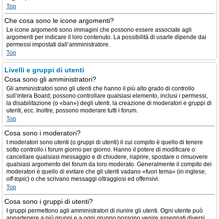
Top
Che cosa sono le icone argomenti?
Le icone argomenti sono immagini che possono essere associate agli
argomenti per indicare il loro contenuto. La possibilità di usarle dipende dai
permessi impostati dall’amministratore.
Top
Livelli e gruppi di utenti
Cosa sono gli amministratori?
Gli amministratori sono gli utenti che hanno il più alto grado di controllo
sull’intera Board; possono controllare qualsiasi elemento, inclusi i permessi,
la disabilitazione (o «ban») degli utenti, la creazione di moderatori e gruppi di
utenti, ecc. Inoltre, possono moderare tutti i forum.
Top
Cosa sono i moderatori?
I moderatori sono utenti (o gruppi di utenti) il cui compito è quello di tenere
sotto controllo i forum giorno per giorno. Hanno il potere di modificare o
cancellare qualsiasi messaggio e di chiudere, riaprire, spostare o rimuovere
qualsiasi argomento del forum da loro moderato. Generalmente il compito dei
moderatori è quello di evitare che gli utenti vadano «fuori tema» (in inglese,
off-topic
) o che scrivano messaggi oltraggiosi ed offensivi.
Top
Cosa sono i gruppi di utenti?
I gruppi permettono agli amministratori di riunire gli utenti. Ogni utente può
appartenere a più gruppi e a ogni gruppo possono venire assegnati diversi