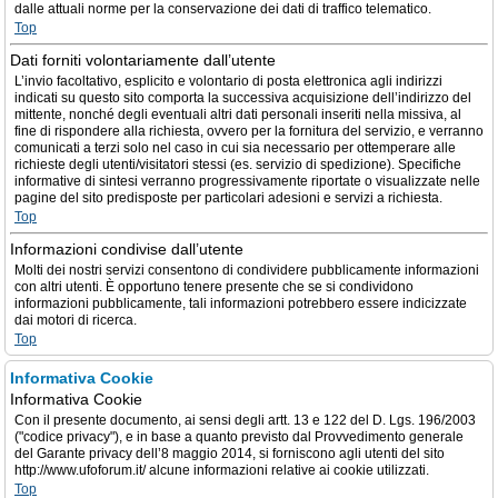
dalle attuali norme per la conservazione dei dati di traffico telematico.
Top
Dati forniti volontariamente dall’utente
L’invio facoltativo, esplicito e volontario di posta elettronica agli indirizzi
indicati su questo sito comporta la successiva acquisizione dell’indirizzo del
mittente, nonché degli eventuali altri dati personali inseriti nella missiva, al
fine di rispondere alla richiesta, ovvero per la fornitura del servizio, e verranno
comunicati a terzi solo nel caso in cui sia necessario per ottemperare alle
richieste degli utenti/visitatori stessi (es. servizio di spedizione). Specifiche
informative di sintesi verranno progressivamente riportate o visualizzate nelle
pagine del sito predisposte per particolari adesioni e servizi a richiesta.
Top
Informazioni condivise dall’utente
Molti dei nostri servizi consentono di condividere pubblicamente informazioni
con altri utenti. È opportuno tenere presente che se si condividono
informazioni pubblicamente, tali informazioni potrebbero essere indicizzate
dai motori di ricerca.
Top
Informativa Cookie
Informativa Cookie
Con il presente documento, ai sensi degli artt. 13 e 122 del D. Lgs. 196/2003
("codice privacy"), e in base a quanto previsto dal Provvedimento generale
del Garante privacy dell’8 maggio 2014, si forniscono agli utenti del sito
http://www.ufoforum.it/ alcune informazioni relative ai cookie utilizzati.
Top