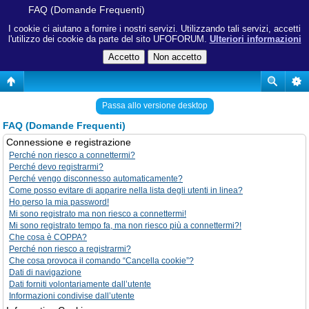
FAQ (Domande Frequenti)
I cookie ci aiutano a fornire i nostri servizi. Utilizzando tali servizi, accetti
l'utilizzo dei cookie da parte del sito UFOFORUM.
Ulteriori informazioni
Passa allo versione desktop
FAQ (Domande Frequenti)
Connessione e registrazione
Perché non riesco a connettermi?
Perché devo registrarmi?
Perché vengo disconnesso automaticamente?
Come posso evitare di apparire nella lista degli utenti in linea?
Ho perso la mia password!
Mi sono registrato ma non riesco a connettermi!
Mi sono registrato tempo fa, ma non riesco più a connettermi?!
Che cosa è COPPA?
Perché non riesco a registrarmi?
Che cosa provoca il comando “Cancella cookie”?
Dati di navigazione
Dati forniti volontariamente dall’utente
Informazioni condivise dall’utente