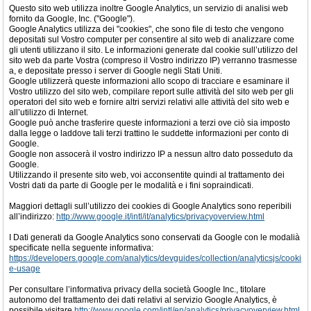
Questo sito web utilizza inoltre Google Analytics, un servizio di analisi web
fornito da Google, Inc. ("Google").
Google Analytics utilizza dei "cookies", che sono file di testo che vengono
depositati sul Vostro computer per consentire al sito web di analizzare come
gli utenti utilizzano il sito. Le informazioni generate dal cookie sull’utilizzo del
sito web da parte Vostra (compreso il Vostro indirizzo IP) verranno trasmesse
a, e depositate presso i server di Google negli Stati Uniti.
Google utilizzerà queste informazioni allo scopo di tracciare e esaminare il
Vostro utilizzo del sito web, compilare report sulle attività del sito web per gli
operatori del sito web e fornire altri servizi relativi alle attività del sito web e
all’utilizzo di Internet.
Google può anche trasferire queste informazioni a terzi ove ciò sia imposto
dalla legge o laddove tali terzi trattino le suddette informazioni per conto di
Google.
Google non assocerà il vostro indirizzo IP a nessun altro dato posseduto da
Google.
Utilizzando il presente sito web, voi acconsentite quindi al trattamento dei
Vostri dati da parte di Google per le modalità e i fini sopraindicati.
Maggiori dettagli sull’utilizzo dei cookies di Google Analytics sono reperibili
all’indirizzo:
http://www.google.it/intl/it/analytics/privacyoverview.html
I Dati generati da Google Analytics sono conservati da Google con le modalià
specificate nella seguente informativa:
https://developers.google.com/analytics/devguides/collection/analyticsjs/cooki
e-usage
Per consultare l’informativa privacy della società Google Inc., titolare
autonomo del trattamento dei dati relativi al servizio Google Analytics, è
possibile visitare
http://www.google.com/intl/en/analytics/privacyoverview.html