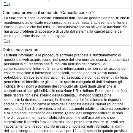
Top
Che cosa provoca il comando “Cancella cookie”?
La funzione “Cancella cookie” eliminerà tutti i cookie generati da phpBB che ti
mantengono autenticato e connesso, oltre a permetterti ad esempio di tenere
traccia di quello che hai letto, se l’amministrazione ha attivato la funzione. Se
hai avuto problemi di accesso o di uscita dal sistema, la cancellazione dei
cookie potrebbe risolvere tale disguido.
Top
Dati di navigazione
I sistemi informatici e le procedure software preposte al funzionamento di
questo sito web acquisiscono, nel corso del loro normale esercizio, alcuni dati
personali la cui trasmissione è implicita nell’uso dei protocolli di
comunicazione di Internet. Si tratta di informazioni che non sono raccolte per
essere associate a interessati identificati, ma che per loro stessa natura
potrebbero, attraverso elaborazioni ed associazioni con dati detenuti da terzi,
permettere di identificare gli utenti. In questa categoria di dati rientrano gli
indirizzi IP o i nomi a dominio dei computer utilizzati dagli utenti che si
connettono al sito, gli indirizzi in notazione URI (Uniform Resource Identifier)
delle risorse richieste, l’orario della richiesta, il metodo utilizzato nel
sottoporre la richiesta al server, la dimensione del file ottenuto in risposta, il
codice numerico indicante lo stato della risposta data dal server (buon fine,
errore, ecc.), l’uri di provenienza ed altri parametri relativi al sistema operativo
e all’ambiente informatico dell’utente. Questi dati vengono utilizzati al solo
fine di ricavare informazioni statistiche anonime sull’uso del sito e per
controllarne il corretto funzionamento. I dati potrebbero essere utilizzati per
l’accertamento di responsabilità in caso di ipotetici reati informatici ai danni
del sito e vengono pertanto conservati per 12 mesi, secondo quanto previsto