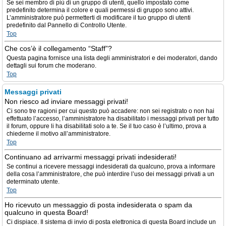
Se sei membro di più di un gruppo di utenti, quello impostato come
predefinito determina il colore e quali permessi di gruppo sono attivi.
L’amministratore può permetterti di modificare il tuo gruppo di utenti
predefinito dal Pannello di Controllo Utente.
Top
Che cos’è il collegamento “Staff”?
Questa pagina fornisce una lista degli amministratori e dei moderatori, dando
dettagli sui forum che moderano.
Top
Messaggi privati
Non riesco ad inviare messaggi privati!
Ci sono tre ragioni per cui questo può accadere: non sei registrato o non hai
effettuato l’accesso, l’amministratore ha disabilitato i messaggi privati per tutto
il forum, oppure li ha disabilitati solo a te. Se il tuo caso è l’ultimo, prova a
chiederne il motivo all’amministratore.
Top
Continuano ad arrivarmi messaggi privati indesiderati!
Se continui a ricevere messaggi indesiderati da qualcuno, prova a informare
della cosa l’amministratore, che può interdire l’uso dei messaggi privati a un
determinato utente.
Top
Ho ricevuto un messaggio di posta indesiderata o spam da
qualcuno in questa Board!
Ci dispiace. Il sistema di invio di posta elettronica di questa Board include un