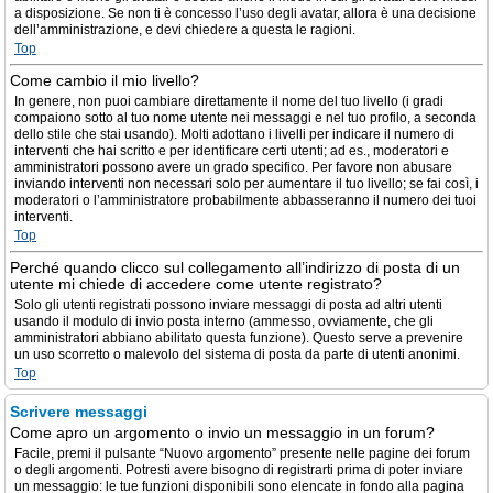
a disposizione. Se non ti è concesso l’uso degli avatar, allora è una decisione
dell’amministrazione, e devi chiedere a questa le ragioni.
Top
Come cambio il mio livello?
In genere, non puoi cambiare direttamente il nome del tuo livello (i gradi
compaiono sotto al tuo nome utente nei messaggi e nel tuo profilo, a seconda
dello stile che stai usando). Molti adottano i livelli per indicare il numero di
interventi che hai scritto e per identificare certi utenti; ad es., moderatori e
amministratori possono avere un grado specifico. Per favore non abusare
inviando interventi non necessari solo per aumentare il tuo livello; se fai così, i
moderatori o l’amministratore probabilmente abbasseranno il numero dei tuoi
interventi.
Top
Perché quando clicco sul collegamento all’indirizzo di posta di un
utente mi chiede di accedere come utente registrato?
Solo gli utenti registrati possono inviare messaggi di posta ad altri utenti
usando il modulo di invio posta interno (ammesso, ovviamente, che gli
amministratori abbiano abilitato questa funzione). Questo serve a prevenire
un uso scorretto o malevolo del sistema di posta da parte di utenti anonimi.
Top
Scrivere messaggi
Come apro un argomento o invio un messaggio in un forum?
Facile, premi il pulsante “Nuovo argomento” presente nelle pagine dei forum
o degli argomenti. Potresti avere bisogno di registrarti prima di poter inviare
un messaggio: le tue funzioni disponibili sono elencate in fondo alla pagina