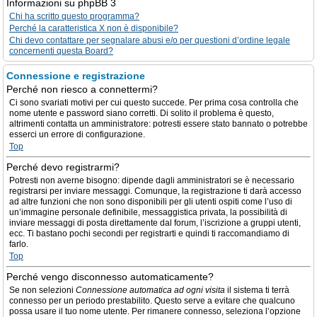
Informazioni su phpBB 3
Chi ha scritto questo programma?
Perché la caratteristica X non è disponibile?
Chi devo contattare per segnalare abusi e/o per questioni d’ordine legale
concernenti questa Board?
Connessione e registrazione
Perché non riesco a connettermi?
Ci sono svariati motivi per cui questo succede. Per prima cosa controlla che
nome utente e password siano corretti. Di solito il problema è questo,
altrimenti contatta un amministratore: potresti essere stato bannato o potrebbe
esserci un errore di configurazione.
Top
Perché devo registrarmi?
Potresti non averne bisogno: dipende dagli amministratori se è necessario
registrarsi per inviare messaggi. Comunque, la registrazione ti darà accesso
ad altre funzioni che non sono disponibili per gli utenti ospiti come l’uso di
un’immagine personale definibile, messaggistica privata, la possibilità di
inviare messaggi di posta direttamente dal forum, l’iscrizione a gruppi utenti,
ecc. Ti bastano pochi secondi per registrarti e quindi ti raccomandiamo di
farlo.
Top
Perché vengo disconnesso automaticamente?
Se non selezioni
Connessione automatica ad ogni visita
il sistema ti terrà
connesso per un periodo prestabilito. Questo serve a evitare che qualcuno
possa usare il tuo nome utente. Per rimanere connesso, seleziona l’opzione