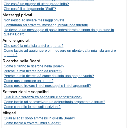
Che cos’è un gruppo di utenti predefinito?
Che cos’è il collegamento “Staff”?
Messaggi privati
Non riesco ad inviare messaggi privati!
Continuano ad arrivarmi messaggi privati indesiderati!
Ho ricevuto un messaggio di posta indesiderata o spam da qualcuno in
questa Board!
Amici e ignorati
Che cos’è la mia lista amici e ignorati?
Come faccio ad aggiungere o rimuovere un utente dalla mia lista amici o
ignorati?
Ricerche nella Board
Come si fanno le ricerche nella Board?
Perché la mia ricerca non dà risultati?
Perché la mia ricerca dà come risultato una pagina vuota?
Come posso cercare un utente?
Come posso trovare i miei messaggi e i miei argomenti?
Sottoscrizioni e segnalibri
Qual è la differenza fra segnalibri e sottoscrizione?
Come faccio ad sottoscrivere un determinato argomento o forum?
Come cancello le mie sottoscrizioni?
Allegati
Quali allegati sono ammessi in questa Board?
Come faccio a trovare i miei allegati?