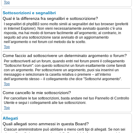
Top
Sottoscrizioni e segnalibri
Qual è la differenza fra segnalibri e sottoscrizione?
I segnalibri di phpBB3 sono molto simili ai segnalibri del tuo browser (preferiti
in Internet Explorer). Non vieni necessariamente avvisato quando c’è una
risposta, ma hai modo di tornare facilmente all’argomento; al contrario, in
seguito ad una sottoscrizione sarai avvisato di un aggiornamento
nell’argomento o nel forum col metodo da te scelto.
Top
Come faccio ad sottoscrivere un determinato argomento o forum?
Per sottoscriverti ad un forum, quando entri nel forum premi il collegamento
"Sottoscrivi forum": con questo sottoscrivi un forum esattamente come faresti
con un argomento. Per sottoscrivere un argomento, puoi sia inserirvi un
messaggio e selezionare la casella relativa o premere – all’interno
dell’argomento stesso – il collegamento che dice "Sottoscrivi argomento".
Top
Come cancello le mie sottoscrizioni?
Per cancellare le tue sottoscrizioni, basta andare nel tuo Pannello di Controllo
Utente e segui i collegamenti alle tue sottoscrizioni.
Top
Allegati
Quali allegati sono ammessi in questa Board?
Ciascun amministratore può abilitare o meno certi tipi di allegati. Se non sei