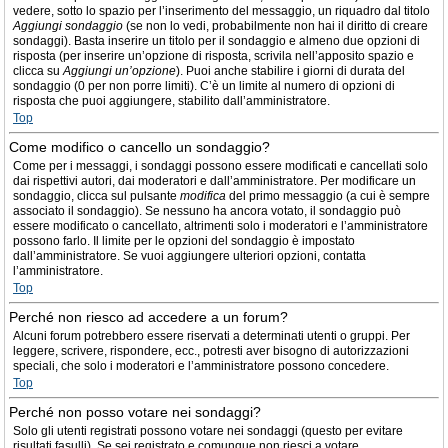
vedere, sotto lo spazio per l’inserimento del messaggio, un riquadro dal titolo
Aggiungi sondaggio
(se non lo vedi, probabilmente non hai il diritto di creare
sondaggi). Basta inserire un titolo per il sondaggio e almeno due opzioni di
risposta (per inserire un’opzione di risposta, scrivila nell’apposito spazio e
clicca su
Aggiungi un’opzione
). Puoi anche stabilire i giorni di durata del
sondaggio (0 per non porre limiti). C’è un limite al numero di opzioni di
risposta che puoi aggiungere, stabilito dall’amministratore.
Top
Come modifico o cancello un sondaggio?
Come per i messaggi, i sondaggi possono essere modificati e cancellati solo
dai rispettivi autori, dai moderatori e dall’amministratore. Per modificare un
sondaggio, clicca sul pulsante
modifica
del primo messaggio (a cui è sempre
associato il sondaggio). Se nessuno ha ancora votato, il sondaggio può
essere modificato o cancellato, altrimenti solo i moderatori e l’amministratore
possono farlo. Il limite per le opzioni del sondaggio è impostato
dall’amministratore. Se vuoi aggiungere ulteriori opzioni, contatta
l’amministratore.
Top
Perché non riesco ad accedere a un forum?
Alcuni forum potrebbero essere riservati a determinati utenti o gruppi. Per
leggere, scrivere, rispondere, ecc., potresti aver bisogno di autorizzazioni
speciali, che solo i moderatori e l’amministratore possono concedere.
Top
Perché non posso votare nei sondaggi?
Solo gli utenti registrati possono votare nei sondaggi (questo per evitare
risultati fasulli). Se sei registrato e comunque non riesci a votare,