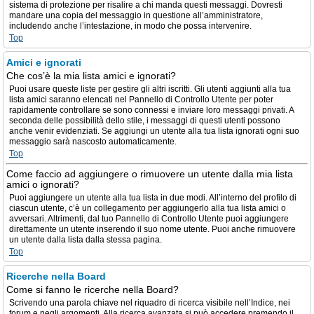
sistema di protezione per risalire a chi manda questi messaggi. Dovresti
mandare una copia del messaggio in questione all’amministratore,
includendo anche l’intestazione, in modo che possa intervenire.
Top
Amici e ignorati
Che cos’è la mia lista amici e ignorati?
Puoi usare queste liste per gestire gli altri iscritti. Gli utenti aggiunti alla tua
lista amici saranno elencati nel Pannello di Controllo Utente per poter
rapidamente controllare se sono connessi e inviare loro messaggi privati. A
seconda delle possibilità dello stile, i messaggi di questi utenti possono
anche venir evidenziati. Se aggiungi un utente alla tua lista ignorati ogni suo
messaggio sarà nascosto automaticamente.
Top
Come faccio ad aggiungere o rimuovere un utente dalla mia lista
amici o ignorati?
Puoi aggiungere un utente alla tua lista in due modi. All’interno del profilo di
ciascun utente, c’è un collegamento per aggiungerlo alla tua lista amici o
avversari. Altrimenti, dal tuo Pannello di Controllo Utente puoi aggiungere
direttamente un utente inserendo il suo nome utente. Puoi anche rimuovere
un utente dalla lista dalla stessa pagina.
Top
Ricerche nella Board
Come si fanno le ricerche nella Board?
Scrivendo una parola chiave nel riquadro di ricerca visibile nell’Indice, nei
forum e negli argomenti. Alla ricerca avanzata si può accedere premendo il