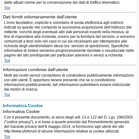
dalle attuali norme per la conservazione dei dati di traffico telematico.
Top
Dati forniti volontariamente dall’utente
L’invio facoltativo, esplicito e volontario di posta elettronica agli indirizzi
indicati su questo sito comporta la successiva acquisizione dell’indirizzo del
mittente, nonché degli eventuali altri dati personali inseriti nella missiva, al
fine di rispondere alla richiesta, ovvero per la fornitura del servizio, e verranno
comunicati a terzi solo nel caso in cui sia necessario per ottemperare alle
richieste degli utenti/visitatori stessi (es. servizio di spedizione). Specifiche
informative di sintesi verranno progressivamente riportate o visualizzate nelle
pagine del sito predisposte per particolari adesioni e servizi a richiesta.
Top
Informazioni condivise dall’utente
Molti dei nostri servizi consentono di condividere pubblicamente informazioni
con altri utenti. È opportuno tenere presente che se si condividono
informazioni pubblicamente, tali informazioni potrebbero essere indicizzate
dai motori di ricerca.
Top
Informativa Cookie
Informativa Cookie
Con il presente documento, ai sensi degli artt. 13 e 122 del D. Lgs. 196/2003
("codice privacy"), e in base a quanto previsto dal Provvedimento generale
del Garante privacy dell’8 maggio 2014, si forniscono agli utenti del sito
http://www.ufoforum.it/ alcune informazioni relative ai cookie utilizzati.
Top