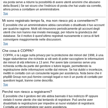
via posta serve a ridurre la possibilità di avere utenti anonimi che abusano
della Board.) Se sei sicuro che l’indirizzo di posta che hai usato sia corretto,
allora prova a contattare un amministratore.
Top
Mi sono registrato tempo fa, ma non riesco più a connettermi?!
È possibile che un amministratore abbia cancellato o disattivato il tuo account
per qualche ragione. Molti siti rimuovono periodicamente gli account degli
utenti che non hanno mai inviato messaggi, per ridurre la grandezza del
database. Se il motivo è quest’ultimo registrati nuovamente e cerca di farti
coinvolgere maggiormente nelle discussioni.
Top
Che cosa è COPPA?
COPPA, o la Legge sulla privacy per la protezione dei minori del 1998, è una
legge statunitense che richiede ai siti web di poter raccogliere le informazioni
dei minori di età inferiore a 13 anni. Per avere tale consenso serve una
richiesta scritta da parte del genitore o tutore legale, permettendo la
registrazione delle informazioni scritte dal minore. Se hai dubbi o incertezze,
mettiti in contatto con un consulente legale per assistenza. Nota bene che il
phpBB Group non può fornire consigli legali e non è un punto di contatto per
questioni legali, tranne come descritto.
Top
Perché non riesco a registrarmi?
È possibile che il gestore del sito abbia bannato il tuo indirizzo IP oppure
vietato il nome utente che stai tentando di registrare. Può anche aver
disabilitato le registrazioni per impedire ai nuovi visitatori di registrarsi.
Contatta un amministratore per avere assistenza.