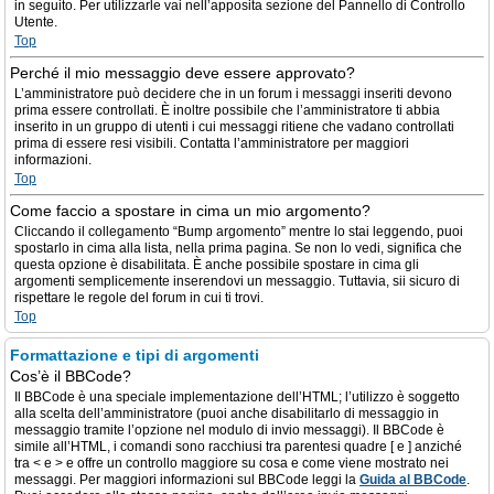
in seguito. Per utilizzarle vai nell’apposita sezione del Pannello di Controllo
Utente.
Top
Perché il mio messaggio deve essere approvato?
L’amministratore può decidere che in un forum i messaggi inseriti devono
prima essere controllati. È inoltre possibile che l’amministratore ti abbia
inserito in un gruppo di utenti i cui messaggi ritiene che vadano controllati
prima di essere resi visibili. Contatta l’amministratore per maggiori
informazioni.
Top
Come faccio a spostare in cima un mio argomento?
Cliccando il collegamento “Bump argomento” mentre lo stai leggendo, puoi
spostarlo in cima alla lista, nella prima pagina. Se non lo vedi, significa che
questa opzione è disabilitata. È anche possibile spostare in cima gli
argomenti semplicemente inserendovi un messaggio. Tuttavia, sii sicuro di
rispettare le regole del forum in cui ti trovi.
Top
Formattazione e tipi di argomenti
Cos’è il BBCode?
Il BBCode è una speciale implementazione dell’HTML; l’utilizzo è soggetto
alla scelta dell’amministratore (puoi anche disabilitarlo di messaggio in
messaggio tramite l’opzione nel modulo di invio messaggi). Il BBCode è
simile all’HTML, i comandi sono racchiusi tra parentesi quadre [ e ] anziché
tra < e > e offre un controllo maggiore su cosa e come viene mostrato nei
messaggi. Per maggiori informazioni sul BBCode leggi la
Guida al BBCode
.