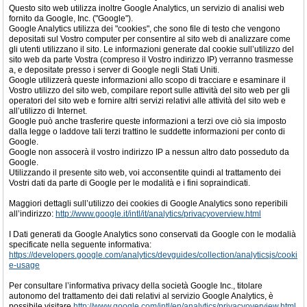
Questo sito web utilizza inoltre Google Analytics, un servizio di analisi web
fornito da Google, Inc. ("Google").
Google Analytics utilizza dei "cookies", che sono file di testo che vengono
depositati sul Vostro computer per consentire al sito web di analizzare come
gli utenti utilizzano il sito. Le informazioni generate dal cookie sull’utilizzo del
sito web da parte Vostra (compreso il Vostro indirizzo IP) verranno trasmesse
a, e depositate presso i server di Google negli Stati Uniti.
Google utilizzerà queste informazioni allo scopo di tracciare e esaminare il
Vostro utilizzo del sito web, compilare report sulle attività del sito web per gli
operatori del sito web e fornire altri servizi relativi alle attività del sito web e
all’utilizzo di Internet.
Google può anche trasferire queste informazioni a terzi ove ciò sia imposto
dalla legge o laddove tali terzi trattino le suddette informazioni per conto di
Google.
Google non assocerà il vostro indirizzo IP a nessun altro dato posseduto da
Google.
Utilizzando il presente sito web, voi acconsentite quindi al trattamento dei
Vostri dati da parte di Google per le modalità e i fini sopraindicati.
Maggiori dettagli sull’utilizzo dei cookies di Google Analytics sono reperibili
all’indirizzo:
http://www.google.it/intl/it/analytics/privacyoverview.html
I Dati generati da Google Analytics sono conservati da Google con le modalià
specificate nella seguente informativa:
https://developers.google.com/analytics/devguides/collection/analyticsjs/cooki
e-usage
Per consultare l’informativa privacy della società Google Inc., titolare
autonomo del trattamento dei dati relativi al servizio Google Analytics, è
possibile visitare
http://www.google.com/intl/en/analytics/privacyoverview.html