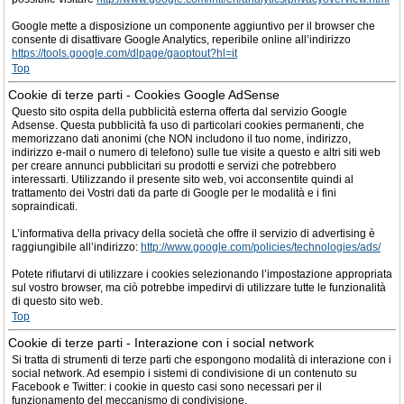
Google mette a disposizione un componente aggiuntivo per il browser che
consente di disattivare Google Analytics, reperibile online all’indirizzo
https://tools.google.com/dlpage/gaoptout?hl=it
Top
Cookie di terze parti - Cookies Google AdSense
Questo sito ospita della pubblicità esterna offerta dal servizio Google
Adsense. Questa pubblicità fa uso di particolari cookies permanenti, che
memorizzano dati anonimi (che NON includono il tuo nome, indirizzo,
indirizzo e-mail o numero di telefono) sulle tue visite a questo e altri siti web
per creare annunci pubblicitari su prodotti e servizi che potrebbero
interessarti. Utilizzando il presente sito web, voi acconsentite quindi al
trattamento dei Vostri dati da parte di Google per le modalità e i fini
sopraindicati.
L’informativa della privacy della società che offre il servizio di advertising è
raggiungibile all’indirizzo:
http://www.google.com/policies/technologies/ads/
Potete rifiutarvi di utilizzare i cookies selezionando l’impostazione appropriata
sul vostro browser, ma ciò potrebbe impedirvi di utilizzare tutte le funzionalità
di questo sito web.
Top
Cookie di terze parti - Interazione con i social network
Si tratta di strumenti di terze parti che espongono modalità di interazione con i
social network. Ad esempio i sistemi di condivisione di un contenuto su
Facebook e Twitter: i cookie in questo casi sono necessari per il
funzionamento del meccanismo di condivisione.