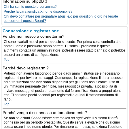
Informazioni su phpBB 3
Chi ha scritto questo programma?
Perché la caratteristica X non è disponibile?
Chi devo contattare per segnalare abusi e/o per questioni d’ordine legale
concernenti questa Board?
Connessione e registrazione
Perché non riesco a connettermi?
Ci sono svariati motivi per cui questo succede. Per prima cosa controlla che
nome utente e password siano corretti. Di solito il problema è questo,
altrimenti contatta un amministratore: potresti essere stato bannato o potrebbe
esserci un errore di configurazione.
Top
Perché devo registrarmi?
Potresti non averne bisogno: dipende dagli amministratori se è necessario
registrarsi per inviare messaggi. Comunque, la registrazione ti darà accesso
ad altre funzioni che non sono disponibili per gli utenti ospiti come l’uso di
un’immagine personale definibile, messaggistica privata, la possibilità di
inviare messaggi di posta direttamente dal forum, l’iscrizione a gruppi utenti,
ecc. Ti bastano pochi secondi per registrarti e quindi ti raccomandiamo di
farlo.
Top
Perché vengo disconnesso automaticamente?
Se non selezioni
Connessione automatica ad ogni visita
il sistema ti terrà
connesso per un periodo prestabilito. Questo serve a evitare che qualcuno
possa usare il tuo nome utente. Per rimanere connesso, seleziona l’opzione