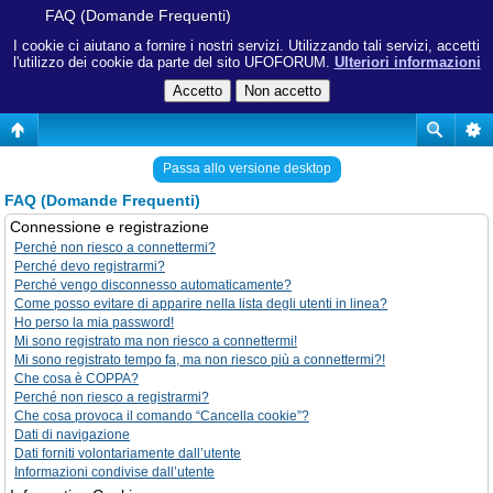
FAQ (Domande Frequenti)
I cookie ci aiutano a fornire i nostri servizi. Utilizzando tali servizi, accetti
l'utilizzo dei cookie da parte del sito UFOFORUM.
Ulteriori informazioni
Passa allo versione desktop
FAQ (Domande Frequenti)
Connessione e registrazione
Perché non riesco a connettermi?
Perché devo registrarmi?
Perché vengo disconnesso automaticamente?
Come posso evitare di apparire nella lista degli utenti in linea?
Ho perso la mia password!
Mi sono registrato ma non riesco a connettermi!
Mi sono registrato tempo fa, ma non riesco più a connettermi?!
Che cosa è COPPA?
Perché non riesco a registrarmi?
Che cosa provoca il comando “Cancella cookie”?
Dati di navigazione
Dati forniti volontariamente dall’utente
Informazioni condivise dall’utente