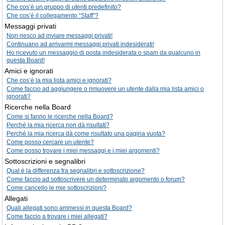
Che cos’è un gruppo di utenti predefinito?
Che cos’è il collegamento “Staff”?
Messaggi privati
Non riesco ad inviare messaggi privati!
Continuano ad arrivarmi messaggi privati indesiderati!
Ho ricevuto un messaggio di posta indesiderata o spam da qualcuno in
questa Board!
Amici e ignorati
Che cos’è la mia lista amici e ignorati?
Come faccio ad aggiungere o rimuovere un utente dalla mia lista amici o
ignorati?
Ricerche nella Board
Come si fanno le ricerche nella Board?
Perché la mia ricerca non dà risultati?
Perché la mia ricerca dà come risultato una pagina vuota?
Come posso cercare un utente?
Come posso trovare i miei messaggi e i miei argomenti?
Sottoscrizioni e segnalibri
Qual è la differenza fra segnalibri e sottoscrizione?
Come faccio ad sottoscrivere un determinato argomento o forum?
Come cancello le mie sottoscrizioni?
Allegati
Quali allegati sono ammessi in questa Board?
Come faccio a trovare i miei allegati?