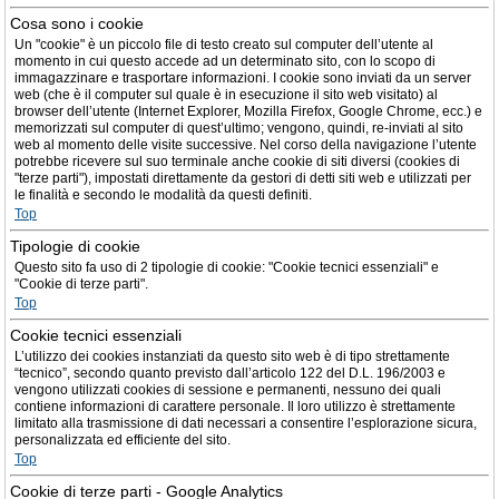
Cosa sono i cookie
Un "cookie" è un piccolo file di testo creato sul computer dell’utente al
momento in cui questo accede ad un determinato sito, con lo scopo di
immagazzinare e trasportare informazioni. I cookie sono inviati da un server
web (che è il computer sul quale è in esecuzione il sito web visitato) al
browser dell’utente (Internet Explorer, Mozilla Firefox, Google Chrome, ecc.) e
memorizzati sul computer di quest’ultimo; vengono, quindi, re-inviati al sito
web al momento delle visite successive. Nel corso della navigazione l’utente
potrebbe ricevere sul suo terminale anche cookie di siti diversi (cookies di
"terze parti"), impostati direttamente da gestori di detti siti web e utilizzati per
le finalità e secondo le modalità da questi definiti.
Top
Tipologie di cookie
Questo sito fa uso di 2 tipologie di cookie: "Cookie tecnici essenziali" e
"Cookie di terze parti".
Top
Cookie tecnici essenziali
L’utilizzo dei cookies instanziati da questo sito web è di tipo strettamente
“tecnico”, secondo quanto previsto dall’articolo 122 del D.L. 196/2003 e
vengono utilizzati cookies di sessione e permanenti, nessuno dei quali
contiene informazioni di carattere personale. Il loro utilizzo è strettamente
limitato alla trasmissione di dati necessari a consentire l’esplorazione sicura,
personalizzata ed efficiente del sito.
Top
Cookie di terze parti - Google Analytics