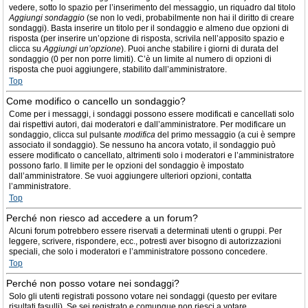
vedere, sotto lo spazio per l’inserimento del messaggio, un riquadro dal titolo
Aggiungi sondaggio
(se non lo vedi, probabilmente non hai il diritto di creare
sondaggi). Basta inserire un titolo per il sondaggio e almeno due opzioni di
risposta (per inserire un’opzione di risposta, scrivila nell’apposito spazio e
clicca su
Aggiungi un’opzione
). Puoi anche stabilire i giorni di durata del
sondaggio (0 per non porre limiti). C’è un limite al numero di opzioni di
risposta che puoi aggiungere, stabilito dall’amministratore.
Top
Come modifico o cancello un sondaggio?
Come per i messaggi, i sondaggi possono essere modificati e cancellati solo
dai rispettivi autori, dai moderatori e dall’amministratore. Per modificare un
sondaggio, clicca sul pulsante
modifica
del primo messaggio (a cui è sempre
associato il sondaggio). Se nessuno ha ancora votato, il sondaggio può
essere modificato o cancellato, altrimenti solo i moderatori e l’amministratore
possono farlo. Il limite per le opzioni del sondaggio è impostato
dall’amministratore. Se vuoi aggiungere ulteriori opzioni, contatta
l’amministratore.
Top
Perché non riesco ad accedere a un forum?
Alcuni forum potrebbero essere riservati a determinati utenti o gruppi. Per
leggere, scrivere, rispondere, ecc., potresti aver bisogno di autorizzazioni
speciali, che solo i moderatori e l’amministratore possono concedere.
Top
Perché non posso votare nei sondaggi?
Solo gli utenti registrati possono votare nei sondaggi (questo per evitare
risultati fasulli). Se sei registrato e comunque non riesci a votare,