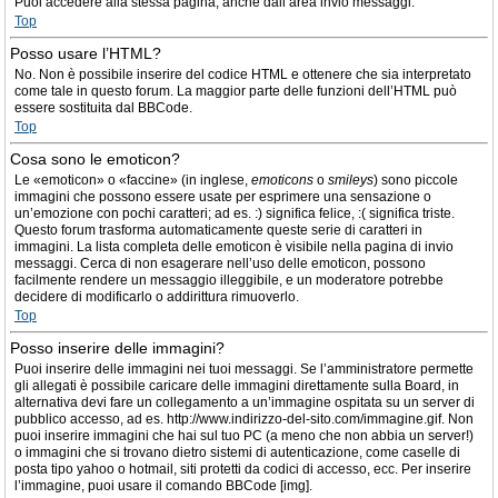
Puoi accedere alla stessa pagina, anche dall’area invio messaggi.
Top
Posso usare l’HTML?
No. Non è possibile inserire del codice HTML e ottenere che sia interpretato
come tale in questo forum. La maggior parte delle funzioni dell’HTML può
essere sostituita dal BBCode.
Top
Cosa sono le emoticon?
Le «emoticon» o «faccine» (in inglese,
emoticons
o
smileys
) sono piccole
immagini che possono essere usate per esprimere una sensazione o
un’emozione con pochi caratteri; ad es. :) significa felice, :( significa triste.
Questo forum trasforma automaticamente queste serie di caratteri in
immagini. La lista completa delle emoticon è visibile nella pagina di invio
messaggi. Cerca di non esagerare nell’uso delle emoticon, possono
facilmente rendere un messaggio illeggibile, e un moderatore potrebbe
decidere di modificarlo o addirittura rimuoverlo.
Top
Posso inserire delle immagini?
Puoi inserire delle immagini nei tuoi messaggi. Se l’amministratore permette
gli allegati è possibile caricare delle immagini direttamente sulla Board, in
alternativa devi fare un collegamento a un’immagine ospitata su un server di
pubblico accesso, ad es. http://www.indirizzo-del-sito.com/immagine.gif. Non
puoi inserire immagini che hai sul tuo PC (a meno che non abbia un server!)
o immagini che si trovano dietro sistemi di autenticazione, come caselle di
posta tipo yahoo o hotmail, siti protetti da codici di accesso, ecc. Per inserire
l’immagine, puoi usare il comando BBCode [img].