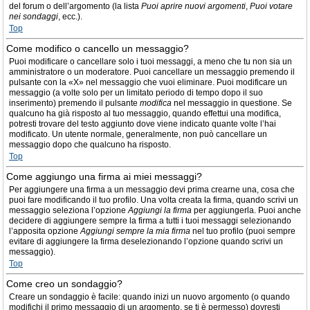
del forum o dell’argomento (la lista
Puoi aprire nuovi argomenti
,
Puoi votare
nei sondaggi
, ecc.).
Top
Come modifico o cancello un messaggio?
Puoi modificare o cancellare solo i tuoi messaggi, a meno che tu non sia un
amministratore o un moderatore. Puoi cancellare un messaggio premendo il
pulsante con la «X» nel messaggio che vuoi eliminare. Puoi modificare un
messaggio (a volte solo per un limitato periodo di tempo dopo il suo
inserimento) premendo il pulsante
modifica
nel messaggio in questione. Se
qualcuno ha già risposto al tuo messaggio, quando effettui una modifica,
potresti trovare del testo aggiunto dove viene indicato quante volte l’hai
modificato. Un utente normale, generalmente, non può cancellare un
messaggio dopo che qualcuno ha risposto.
Top
Come aggiungo una firma ai miei messaggi?
Per aggiungere una firma a un messaggio devi prima crearne una, cosa che
puoi fare modificando il tuo profilo. Una volta creata la firma, quando scrivi un
messaggio seleziona l’opzione
Aggiungi la firma
per aggiungerla. Puoi anche
decidere di aggiungere sempre la firma a tutti i tuoi messaggi selezionando
l’apposita opzione
Aggiungi sempre la mia firma
nel tuo profilo (puoi sempre
evitare di aggiungere la firma deselezionando l’opzione quando scrivi un
messaggio).
Top
Come creo un sondaggio?
Creare un sondaggio è facile: quando inizi un nuovo argomento (o quando
modifichi il primo messaggio di un argomento, se ti è permesso) dovresti