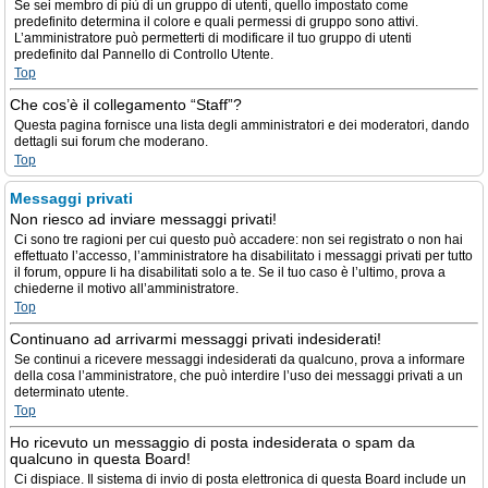
Se sei membro di più di un gruppo di utenti, quello impostato come
predefinito determina il colore e quali permessi di gruppo sono attivi.
L’amministratore può permetterti di modificare il tuo gruppo di utenti
predefinito dal Pannello di Controllo Utente.
Top
Che cos’è il collegamento “Staff”?
Questa pagina fornisce una lista degli amministratori e dei moderatori, dando
dettagli sui forum che moderano.
Top
Messaggi privati
Non riesco ad inviare messaggi privati!
Ci sono tre ragioni per cui questo può accadere: non sei registrato o non hai
effettuato l’accesso, l’amministratore ha disabilitato i messaggi privati per tutto
il forum, oppure li ha disabilitati solo a te. Se il tuo caso è l’ultimo, prova a
chiederne il motivo all’amministratore.
Top
Continuano ad arrivarmi messaggi privati indesiderati!
Se continui a ricevere messaggi indesiderati da qualcuno, prova a informare
della cosa l’amministratore, che può interdire l’uso dei messaggi privati a un
determinato utente.
Top
Ho ricevuto un messaggio di posta indesiderata o spam da
qualcuno in questa Board!
Ci dispiace. Il sistema di invio di posta elettronica di questa Board include un