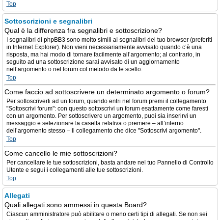
Top
Sottoscrizioni e segnalibri
Qual è la differenza fra segnalibri e sottoscrizione?
I segnalibri di phpBB3 sono molto simili ai segnalibri del tuo browser (preferiti
in Internet Explorer). Non vieni necessariamente avvisato quando c’è una
risposta, ma hai modo di tornare facilmente all’argomento; al contrario, in
seguito ad una sottoscrizione sarai avvisato di un aggiornamento
nell’argomento o nel forum col metodo da te scelto.
Top
Come faccio ad sottoscrivere un determinato argomento o forum?
Per sottoscriverti ad un forum, quando entri nel forum premi il collegamento
"Sottoscrivi forum": con questo sottoscrivi un forum esattamente come faresti
con un argomento. Per sottoscrivere un argomento, puoi sia inserirvi un
messaggio e selezionare la casella relativa o premere – all’interno
dell’argomento stesso – il collegamento che dice "Sottoscrivi argomento".
Top
Come cancello le mie sottoscrizioni?
Per cancellare le tue sottoscrizioni, basta andare nel tuo Pannello di Controllo
Utente e segui i collegamenti alle tue sottoscrizioni.
Top
Allegati
Quali allegati sono ammessi in questa Board?
Ciascun amministratore può abilitare o meno certi tipi di allegati. Se non sei