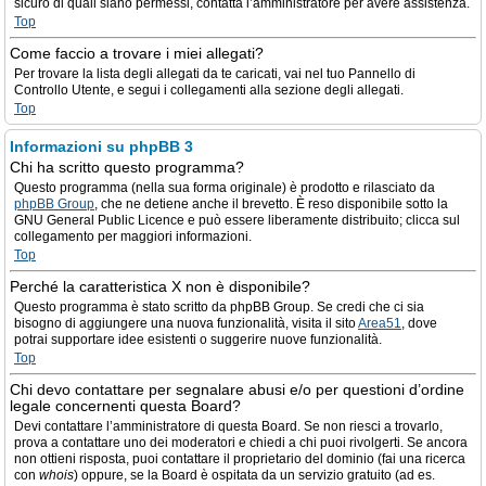
sicuro di quali siano permessi, contatta l’amministratore per avere assistenza.
Top
Come faccio a trovare i miei allegati?
Per trovare la lista degli allegati da te caricati, vai nel tuo Pannello di
Controllo Utente, e segui i collegamenti alla sezione degli allegati.
Top
Informazioni su phpBB 3
Chi ha scritto questo programma?
Questo programma (nella sua forma originale) è prodotto e rilasciato da
phpBB Group
, che ne detiene anche il brevetto. È reso disponibile sotto la
GNU General Public Licence e può essere liberamente distribuito; clicca sul
collegamento per maggiori informazioni.
Top
Perché la caratteristica X non è disponibile?
Questo programma è stato scritto da phpBB Group. Se credi che ci sia
bisogno di aggiungere una nuova funzionalità, visita il sito
Area51
, dove
potrai supportare idee esistenti o suggerire nuove funzionalità.
Top
Chi devo contattare per segnalare abusi e/o per questioni d’ordine
legale concernenti questa Board?
Devi contattare l’amministratore di questa Board. Se non riesci a trovarlo,
prova a contattare uno dei moderatori e chiedi a chi puoi rivolgerti. Se ancora
non ottieni risposta, puoi contattare il proprietario del dominio (fai una ricerca
con
whois
) oppure, se la Board è ospitata da un servizio gratuito (ad es.