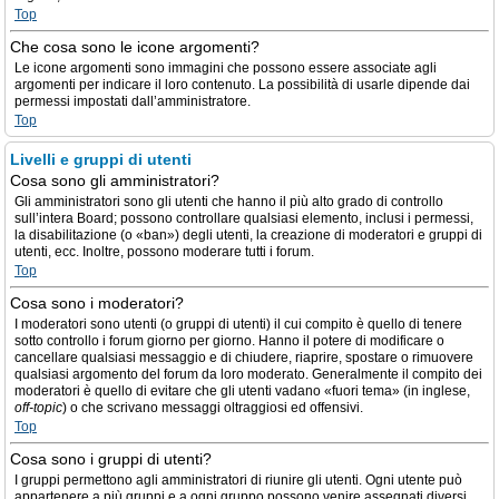
Top
Che cosa sono le icone argomenti?
Le icone argomenti sono immagini che possono essere associate agli
argomenti per indicare il loro contenuto. La possibilità di usarle dipende dai
permessi impostati dall’amministratore.
Top
Livelli e gruppi di utenti
Cosa sono gli amministratori?
Gli amministratori sono gli utenti che hanno il più alto grado di controllo
sull’intera Board; possono controllare qualsiasi elemento, inclusi i permessi,
la disabilitazione (o «ban») degli utenti, la creazione di moderatori e gruppi di
utenti, ecc. Inoltre, possono moderare tutti i forum.
Top
Cosa sono i moderatori?
I moderatori sono utenti (o gruppi di utenti) il cui compito è quello di tenere
sotto controllo i forum giorno per giorno. Hanno il potere di modificare o
cancellare qualsiasi messaggio e di chiudere, riaprire, spostare o rimuovere
qualsiasi argomento del forum da loro moderato. Generalmente il compito dei
moderatori è quello di evitare che gli utenti vadano «fuori tema» (in inglese,
off-topic
) o che scrivano messaggi oltraggiosi ed offensivi.
Top
Cosa sono i gruppi di utenti?
I gruppi permettono agli amministratori di riunire gli utenti. Ogni utente può
appartenere a più gruppi e a ogni gruppo possono venire assegnati diversi