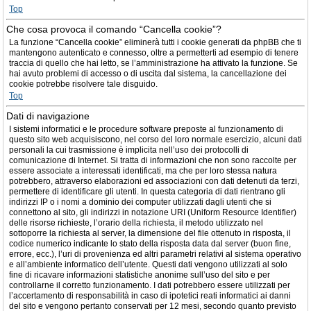
Top
Che cosa provoca il comando “Cancella cookie”?
La funzione “Cancella cookie” eliminerà tutti i cookie generati da phpBB che ti
mantengono autenticato e connesso, oltre a permetterti ad esempio di tenere
traccia di quello che hai letto, se l’amministrazione ha attivato la funzione. Se
hai avuto problemi di accesso o di uscita dal sistema, la cancellazione dei
cookie potrebbe risolvere tale disguido.
Top
Dati di navigazione
I sistemi informatici e le procedure software preposte al funzionamento di
questo sito web acquisiscono, nel corso del loro normale esercizio, alcuni dati
personali la cui trasmissione è implicita nell’uso dei protocolli di
comunicazione di Internet. Si tratta di informazioni che non sono raccolte per
essere associate a interessati identificati, ma che per loro stessa natura
potrebbero, attraverso elaborazioni ed associazioni con dati detenuti da terzi,
permettere di identificare gli utenti. In questa categoria di dati rientrano gli
indirizzi IP o i nomi a dominio dei computer utilizzati dagli utenti che si
connettono al sito, gli indirizzi in notazione URI (Uniform Resource Identifier)
delle risorse richieste, l’orario della richiesta, il metodo utilizzato nel
sottoporre la richiesta al server, la dimensione del file ottenuto in risposta, il
codice numerico indicante lo stato della risposta data dal server (buon fine,
errore, ecc.), l’uri di provenienza ed altri parametri relativi al sistema operativo
e all’ambiente informatico dell’utente. Questi dati vengono utilizzati al solo
fine di ricavare informazioni statistiche anonime sull’uso del sito e per
controllarne il corretto funzionamento. I dati potrebbero essere utilizzati per
l’accertamento di responsabilità in caso di ipotetici reati informatici ai danni
del sito e vengono pertanto conservati per 12 mesi, secondo quanto previsto