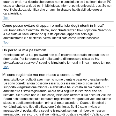
quando entri, ma ricorda che questo non è consigliato se ti colleghi da un PC
usato anche da altri, ad es. in biblioteca, Internet point, università, ecc. Se non
vedi il checkbox, significa che un amministratore ha disabilitato questa
caratteristica.
Top
Come posso evitare di apparire nella lista degli utenti in linea?
Nel Pannello di Controllo Utente, sotto “Preferenze”, trovi l’opzione
Nascondi
il tuo stato in linea
. Attivando questa opzione, apparirai solo agli
amministratori e a te stesso. Verrai identificato come utente nascosto.
Top
Ho perso la mia password!
Niente panico! La tua password non può essere recuperata, ma può essere
rigenerata. Per far questo vai nella pagina di ingresso e clicca su
Ho
dimenticato la password
, segui le istruzioni e tornerai in linea in poco tempo.
Top
Mi sono registrato ma non riesco a connettermi!
Innanzitutto controlla di aver inserito nome utente e password esattamente.
Se sono corretti, allora possono esser successe un paio di cose: se il
supporto «registrazione minore» è abilitato e hai cliccato su
Ho meno di 13
anni
mentre ti stavi registrando, allora devi seguire le istruzioni che hai
ricevuto. Se questo non è il tuo caso, forse devi attivare il tuo account. Alcune
Board richiedono che tutte le nuove registrazioni vengano attivate dall’utente
stesso o dagli amministratori, prima di poter accedere. Quando ti registri ti
verrà indicato che tipo di attivazione è richiesta. Se ti è stato inviato un
messaggio di posta, allora segui le istruzioni; se non hai ricevuto nessun
messaggio... sei sicuro che il tuo indirizzo di posta sia valido? (L’attivazione