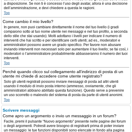
a disposizione. Se non ti è concesso l’uso degli avatar, allora è una decisione
dell’amministrazione, e devi chiedere a questa le ragioni.
Top
Come cambio il mio livello?
In genere, non puoi cambiare direttamente il nome del tuo livello (i gradi
compaiono sotto al tuo nome utente nei messaggi e nel tuo profilo, a seconda
dello stile che stai usando). Molti adottano i livelli per indicare il numero di
interventi che hai scritto e per identificare certi utenti; ad es., moderatori e
amministratori possono avere un grado specifico. Per favore non abusare
inviando interventi non necessari solo per aumentare il tuo livello; se fai così, i
moderatori o l’amministratore probabilmente abbasseranno il numero dei tuoi
interventi.
Top
Perché quando clicco sul collegamento all’indirizzo di posta di un
utente mi chiede di accedere come utente registrato?
Solo gli utenti registrati possono inviare messaggi di posta ad altri utenti
usando il modulo di invio posta interno (ammesso, ovviamente, che gli
amministratori abbiano abilitato questa funzione). Questo serve a prevenire
un uso scorretto o malevolo del sistema di posta da parte di utenti anonimi.
Top
Scrivere messaggi
Come apro un argomento o invio un messaggio in un forum?
Facile, premi il pulsante “Nuovo argomento” presente nelle pagine dei forum
o degli argomenti. Potresti avere bisogno di registrarti prima di poter inviare
un messaggio: le tue funzioni disponibili sono elencate in fondo alla pagina