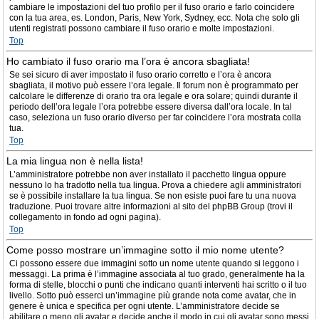
cambiare le impostazioni del tuo profilo per il fuso orario e farlo coincidere
con la tua area, es. London, Paris, New York, Sydney, ecc. Nota che solo gli
utenti registrati possono cambiare il fuso orario e molte impostazioni.
Top
Ho cambiato il fuso orario ma l’ora è ancora sbagliata!
Se sei sicuro di aver impostato il fuso orario corretto e l’ora è ancora
sbagliata, il motivo può essere l’ora legale. Il forum non è programmato per
calcolare le differenze di orario tra ora legale e ora solare; quindi durante il
periodo dell’ora legale l’ora potrebbe essere diversa dall’ora locale. In tal
caso, seleziona un fuso orario diverso per far coincidere l’ora mostrata colla
tua.
Top
La mia lingua non è nella lista!
L’amministratore potrebbe non aver installato il pacchetto lingua oppure
nessuno lo ha tradotto nella tua lingua. Prova a chiedere agli amministratori
se è possibile installare la tua lingua. Se non esiste puoi fare tu una nuova
traduzione. Puoi trovare altre informazioni al sito del phpBB Group (trovi il
collegamento in fondo ad ogni pagina).
Top
Come posso mostrare un’immagine sotto il mio nome utente?
Ci possono essere due immagini sotto un nome utente quando si leggono i
messaggi. La prima è l’immagine associata al tuo grado, generalmente ha la
forma di stelle, blocchi o punti che indicano quanti interventi hai scritto o il tuo
livello. Sotto può esserci un’immagine più grande nota come avatar, che in
genere è unica e specifica per ogni utente. L’amministratore decide se
abilitare o meno gli avatar e decide anche il modo in cui gli avatar sono messi