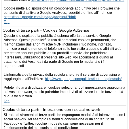
Google mette a disposizione un componente aggiuntivo per il browser che
consente di disattivare Google Analytics, reperibile online all’indirizzo
https://tools.google.com/dlpage/gaoptout?hl=it
Top
Cookie di terze parti - Cookies Google AdSense
Questo sito ospita della pubblicità esterna offerta dal servizio Google
Adsense. Questa pubblicità fa uso di particolari cookies permanenti, che
memorizzano dati anonimi (che NON includono il tuo nome, indirizzo,
indirizzo e-mail o numero di telefono) sulle tue visite a questo e altri siti web
per creare annunci pubblicitari su prodotti e servizi che potrebbero
interessarti. Utilizzando il presente sito web, voi acconsentite quindi al
trattamento dei Vostri dati da parte di Google per le modalità e i fini
sopraindicati.
L’informativa della privacy della società che offre il servizio di advertising è
raggiungibile all’indirizzo:
http://www.google.com/policies/technologies/ads/
Potete rifiutarvi di utilizzare i cookies selezionando l’impostazione appropriata
sul vostro browser, ma ciò potrebbe impedirvi di utilizzare tutte le funzionalità
di questo sito web.
Top
Cookie di terze parti - Interazione con i social network
Si tratta di strumenti di terze parti che espongono modalità di interazione con i
social network. Ad esempio i sistemi di condivisione di un contenuto su
Facebook e Twitter: i cookie in questo casi sono necessari per il
funzionamento del meccanismo di condivisione.