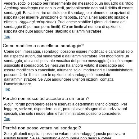
vedere, sotto lo spazio per l’inserimento del messaggio, un riquadro dal titolo
Aggiungi sondaggio
(se non lo vedi, probabilmente non hai il diritto di creare
sondaggi). Basta inserire un titolo per il sondaggio e almeno due opzioni di
risposta (per inserire un’opzione di risposta, scrivila nell’apposito spazio e
clicca su
Aggiungi un’opzione
). Puoi anche stabilire i giorni di durata del
sondaggio (0 per non porre limiti). C’è un limite al numero di opzioni di
risposta che puoi aggiungere, stabilito dall’amministratore.
Top
Come modifico o cancello un sondaggio?
Come per i messaggi, i sondaggi possono essere modificati e cancellati solo
dai rispettivi autori, dai moderatori e dall’amministratore. Per modificare un
sondaggio, clicca sul pulsante
modifica
del primo messaggio (a cui è sempre
associato il sondaggio). Se nessuno ha ancora votato, il sondaggio può
essere modificato o cancellato, altrimenti solo i moderatori e l’amministratore
possono farlo. Il limite per le opzioni del sondaggio è impostato
dall’amministratore. Se vuoi aggiungere ulteriori opzioni, contatta
l’amministratore.
Top
Perché non riesco ad accedere a un forum?
Alcuni forum potrebbero essere riservati a determinati utenti o gruppi. Per
leggere, scrivere, rispondere, ecc., potresti aver bisogno di autorizzazioni
speciali, che solo i moderatori e l’amministratore possono concedere.
Top
Perché non posso votare nei sondaggi?
Solo gli utenti registrati possono votare nei sondaggi (questo per evitare
risultati fasulli). Se sei registrato e comunque non riesci a votare,