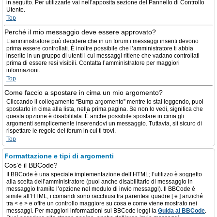
in seguito. Per utilizzarle vai nell’apposita sezione del Pannello di Controllo
Utente.
Top
Perché il mio messaggio deve essere approvato?
L’amministratore può decidere che in un forum i messaggi inseriti devono
prima essere controllati. È inoltre possibile che l’amministratore ti abbia
inserito in un gruppo di utenti i cui messaggi ritiene che vadano controllati
prima di essere resi visibili. Contatta l’amministratore per maggiori
informazioni.
Top
Come faccio a spostare in cima un mio argomento?
Cliccando il collegamento “Bump argomento” mentre lo stai leggendo, puoi
spostarlo in cima alla lista, nella prima pagina. Se non lo vedi, significa che
questa opzione è disabilitata. È anche possibile spostare in cima gli
argomenti semplicemente inserendovi un messaggio. Tuttavia, sii sicuro di
rispettare le regole del forum in cui ti trovi.
Top
Formattazione e tipi di argomenti
Cos’è il BBCode?
Il BBCode è una speciale implementazione dell’HTML; l’utilizzo è soggetto
alla scelta dell’amministratore (puoi anche disabilitarlo di messaggio in
messaggio tramite l’opzione nel modulo di invio messaggi). Il BBCode è
simile all’HTML, i comandi sono racchiusi tra parentesi quadre [ e ] anziché
tra < e > e offre un controllo maggiore su cosa e come viene mostrato nei
messaggi. Per maggiori informazioni sul BBCode leggi la
Guida al BBCode
.