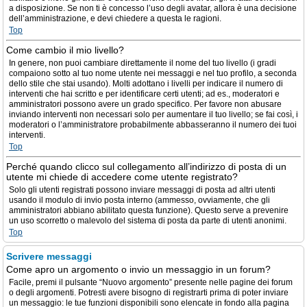
a disposizione. Se non ti è concesso l’uso degli avatar, allora è una decisione
dell’amministrazione, e devi chiedere a questa le ragioni.
Top
Come cambio il mio livello?
In genere, non puoi cambiare direttamente il nome del tuo livello (i gradi
compaiono sotto al tuo nome utente nei messaggi e nel tuo profilo, a seconda
dello stile che stai usando). Molti adottano i livelli per indicare il numero di
interventi che hai scritto e per identificare certi utenti; ad es., moderatori e
amministratori possono avere un grado specifico. Per favore non abusare
inviando interventi non necessari solo per aumentare il tuo livello; se fai così, i
moderatori o l’amministratore probabilmente abbasseranno il numero dei tuoi
interventi.
Top
Perché quando clicco sul collegamento all’indirizzo di posta di un
utente mi chiede di accedere come utente registrato?
Solo gli utenti registrati possono inviare messaggi di posta ad altri utenti
usando il modulo di invio posta interno (ammesso, ovviamente, che gli
amministratori abbiano abilitato questa funzione). Questo serve a prevenire
un uso scorretto o malevolo del sistema di posta da parte di utenti anonimi.
Top
Scrivere messaggi
Come apro un argomento o invio un messaggio in un forum?
Facile, premi il pulsante “Nuovo argomento” presente nelle pagine dei forum
o degli argomenti. Potresti avere bisogno di registrarti prima di poter inviare
un messaggio: le tue funzioni disponibili sono elencate in fondo alla pagina