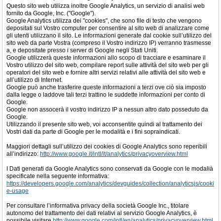
Questo sito web utilizza inoltre Google Analytics, un servizio di analisi web
fornito da Google, Inc. ("Google").
Google Analytics utilizza dei "cookies", che sono file di testo che vengono
depositati sul Vostro computer per consentire al sito web di analizzare come
gli utenti utilizzano il sito. Le informazioni generate dal cookie sull’utilizzo del
sito web da parte Vostra (compreso il Vostro indirizzo IP) verranno trasmesse
a, e depositate presso i server di Google negli Stati Uniti.
Google utilizzerà queste informazioni allo scopo di tracciare e esaminare il
Vostro utilizzo del sito web, compilare report sulle attività del sito web per gli
operatori del sito web e fornire altri servizi relativi alle attività del sito web e
all’utilizzo di Internet.
Google può anche trasferire queste informazioni a terzi ove ciò sia imposto
dalla legge o laddove tali terzi trattino le suddette informazioni per conto di
Google.
Google non assocerà il vostro indirizzo IP a nessun altro dato posseduto da
Google.
Utilizzando il presente sito web, voi acconsentite quindi al trattamento dei
Vostri dati da parte di Google per le modalità e i fini sopraindicati.
Maggiori dettagli sull’utilizzo dei cookies di Google Analytics sono reperibili
all’indirizzo:
http://www.google.it/intl/it/analytics/privacyoverview.html
I Dati generati da Google Analytics sono conservati da Google con le modalià
specificate nella seguente informativa:
https://developers.google.com/analytics/devguides/collection/analyticsjs/cooki
e-usage
Per consultare l’informativa privacy della società Google Inc., titolare
autonomo del trattamento dei dati relativi al servizio Google Analytics, è
possibile visitare
http://www.google.com/intl/en/analytics/privacyoverview.html