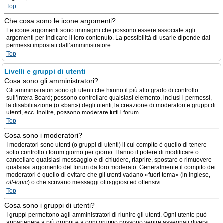
Top
Che cosa sono le icone argomenti?
Le icone argomenti sono immagini che possono essere associate agli
argomenti per indicare il loro contenuto. La possibilità di usarle dipende dai
permessi impostati dall’amministratore.
Top
Livelli e gruppi di utenti
Cosa sono gli amministratori?
Gli amministratori sono gli utenti che hanno il più alto grado di controllo
sull’intera Board; possono controllare qualsiasi elemento, inclusi i permessi,
la disabilitazione (o «ban») degli utenti, la creazione di moderatori e gruppi di
utenti, ecc. Inoltre, possono moderare tutti i forum.
Top
Cosa sono i moderatori?
I moderatori sono utenti (o gruppi di utenti) il cui compito è quello di tenere
sotto controllo i forum giorno per giorno. Hanno il potere di modificare o
cancellare qualsiasi messaggio e di chiudere, riaprire, spostare o rimuovere
qualsiasi argomento del forum da loro moderato. Generalmente il compito dei
moderatori è quello di evitare che gli utenti vadano «fuori tema» (in inglese,
off-topic
) o che scrivano messaggi oltraggiosi ed offensivi.
Top
Cosa sono i gruppi di utenti?
I gruppi permettono agli amministratori di riunire gli utenti. Ogni utente può
appartenere a più gruppi e a ogni gruppo possono venire assegnati diversi