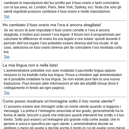
cambiare le impostazioni del tuo profilo per il fuso orario e farlo coincidere
con la tua area, es. London, Paris, New York, Sydney, ecc. Nota che solo gli
utenti registrati possono cambiare il fuso orario e molte impostazioni.
Top
Ho cambiato il fuso orario ma l’ora è ancora sbagliata!
Se sei sicuro di aver impostato il fuso orario corretto e l’ora è ancora
sbagliata, il motivo può essere l’ora legale. Il forum non è programmato per
calcolare le differenze di orario tra ora legale e ora solare; quindi durante il
periodo dell’ora legale l’ora potrebbe essere diversa dall’ora locale. In tal
caso, seleziona un fuso orario diverso per far coincidere l’ora mostrata colla
tua.
Top
La mia lingua non è nella lista!
L’amministratore potrebbe non aver installato il pacchetto lingua oppure
nessuno lo ha tradotto nella tua lingua. Prova a chiedere agli amministratori
se è possibile installare la tua lingua. Se non esiste puoi fare tu una nuova
traduzione. Puoi trovare altre informazioni al sito del phpBB Group (trovi il
collegamento in fondo ad ogni pagina).
Top
Come posso mostrare un’immagine sotto il mio nome utente?
Ci possono essere due immagini sotto un nome utente quando si leggono i
messaggi. La prima è l’immagine associata al tuo grado, generalmente ha la
forma di stelle, blocchi o punti che indicano quanti interventi hai scritto o il tuo
livello. Sotto può esserci un’immagine più grande nota come avatar, che in
genere è unica e specifica per ogni utente. L’amministratore decide se
abilitare o meno gli avatar e decide anche il modo in cui gli avatar sono messi