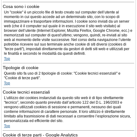
Cosa sono i cookie
Un "cookie" è un piccolo file di testo creato sul computer dell’utente al
momento in cui questo accede ad un determinato sito, con lo scopo di
immagazzinare e trasportare informazioni. I cookie sono inviati da un server
web (che è il computer sul quale è in esecuzione il sito web visitato) al
browser dell’utente (Internet Explorer, Mozilla Firefox, Google Chrome, ecc.) e
memorizzati sul computer di quest’ultimo; vengono, quindi, re-inviati al sito
web al momento delle visite successive. Nel corso della navigazione l’utente
potrebbe ricevere sul suo terminale anche cookie di siti diversi (cookies di
"terze parti"), impostati direttamente da gestori di detti siti web e utilizzati per
le finalità e secondo le modalità da questi definiti.
Top
Tipologie di cookie
Questo sito fa uso di 2 tipologie di cookie: "Cookie tecnici essenziali" e
"Cookie di terze parti".
Top
Cookie tecnici essenziali
L’utilizzo dei cookies instanziati da questo sito web è di tipo strettamente
“tecnico”, secondo quanto previsto dall’articolo 122 del D.L. 196/2003 e
vengono utilizzati cookies di sessione e permanenti, nessuno dei quali
contiene informazioni di carattere personale. Il loro utilizzo è strettamente
limitato alla trasmissione di dati necessari a consentire l’esplorazione sicura,
personalizzata ed efficiente del sito.
Top
Cookie di terze parti - Google Analytics