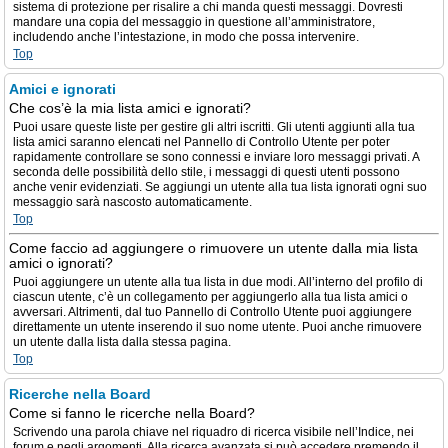
sistema di protezione per risalire a chi manda questi messaggi. Dovresti
mandare una copia del messaggio in questione all’amministratore,
includendo anche l’intestazione, in modo che possa intervenire.
Top
Amici e ignorati
Che cos’è la mia lista amici e ignorati?
Puoi usare queste liste per gestire gli altri iscritti. Gli utenti aggiunti alla tua
lista amici saranno elencati nel Pannello di Controllo Utente per poter
rapidamente controllare se sono connessi e inviare loro messaggi privati. A
seconda delle possibilità dello stile, i messaggi di questi utenti possono
anche venir evidenziati. Se aggiungi un utente alla tua lista ignorati ogni suo
messaggio sarà nascosto automaticamente.
Top
Come faccio ad aggiungere o rimuovere un utente dalla mia lista
amici o ignorati?
Puoi aggiungere un utente alla tua lista in due modi. All’interno del profilo di
ciascun utente, c’è un collegamento per aggiungerlo alla tua lista amici o
avversari. Altrimenti, dal tuo Pannello di Controllo Utente puoi aggiungere
direttamente un utente inserendo il suo nome utente. Puoi anche rimuovere
un utente dalla lista dalla stessa pagina.
Top
Ricerche nella Board
Come si fanno le ricerche nella Board?
Scrivendo una parola chiave nel riquadro di ricerca visibile nell’Indice, nei
forum e negli argomenti. Alla ricerca avanzata si può accedere premendo il