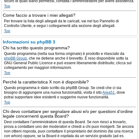
sicuro di quali siano permessi, contatta l’amministratore per avere assistenza.
Top
Come faccio a trovare i miei allegati?
Per trovare la lista degli allegati da te caricati, vai nel tuo Pannello di
Controllo Utente, e segui i collegamenti alla sezione degli allegati.
Top
Informazioni su phpBB 3
Chi ha scritto questo programma?
Questo programma (nella sua forma originale) è prodotto e rilasciato da
phpBB Group
, che ne detiene anche il brevetto. È reso disponibile sotto la
GNU General Public Licence e può essere liberamente distribuito; clicca sul
collegamento per maggiori informazioni.
Top
Perché la caratteristica X non è disponibile?
Questo programma è stato scritto da phpBB Group. Se credi che ci sia
bisogno di aggiungere una nuova funzionalità, visita il sito
Area51
, dove
potrai supportare idee esistenti o suggerire nuove funzionalità.
Top
Chi devo contattare per segnalare abusi e/o per questioni d’ordine
legale concernenti questa Board?
Devi contattare l’amministratore di questa Board. Se non riesci a trovarlo,
prova a contattare uno dei moderatori e chiedi a chi puoi rivolgerti. Se ancora
non ottieni risposta, puoi contattare il proprietario del dominio (fai una ricerca
con
whois
) oppure, se la Board è ospitata da un servizio gratuito (ad es.