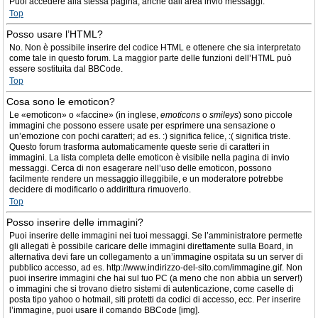
Puoi accedere alla stessa pagina, anche dall’area invio messaggi.
Top
Posso usare l’HTML?
No. Non è possibile inserire del codice HTML e ottenere che sia interpretato
come tale in questo forum. La maggior parte delle funzioni dell’HTML può
essere sostituita dal BBCode.
Top
Cosa sono le emoticon?
Le «emoticon» o «faccine» (in inglese,
emoticons
o
smileys
) sono piccole
immagini che possono essere usate per esprimere una sensazione o
un’emozione con pochi caratteri; ad es. :) significa felice, :( significa triste.
Questo forum trasforma automaticamente queste serie di caratteri in
immagini. La lista completa delle emoticon è visibile nella pagina di invio
messaggi. Cerca di non esagerare nell’uso delle emoticon, possono
facilmente rendere un messaggio illeggibile, e un moderatore potrebbe
decidere di modificarlo o addirittura rimuoverlo.
Top
Posso inserire delle immagini?
Puoi inserire delle immagini nei tuoi messaggi. Se l’amministratore permette
gli allegati è possibile caricare delle immagini direttamente sulla Board, in
alternativa devi fare un collegamento a un’immagine ospitata su un server di
pubblico accesso, ad es. http://www.indirizzo-del-sito.com/immagine.gif. Non
puoi inserire immagini che hai sul tuo PC (a meno che non abbia un server!)
o immagini che si trovano dietro sistemi di autenticazione, come caselle di
posta tipo yahoo o hotmail, siti protetti da codici di accesso, ecc. Per inserire
l’immagine, puoi usare il comando BBCode [img].