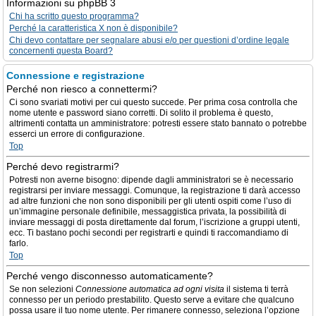
Informazioni su phpBB 3
Chi ha scritto questo programma?
Perché la caratteristica X non è disponibile?
Chi devo contattare per segnalare abusi e/o per questioni d’ordine legale
concernenti questa Board?
Connessione e registrazione
Perché non riesco a connettermi?
Ci sono svariati motivi per cui questo succede. Per prima cosa controlla che
nome utente e password siano corretti. Di solito il problema è questo,
altrimenti contatta un amministratore: potresti essere stato bannato o potrebbe
esserci un errore di configurazione.
Top
Perché devo registrarmi?
Potresti non averne bisogno: dipende dagli amministratori se è necessario
registrarsi per inviare messaggi. Comunque, la registrazione ti darà accesso
ad altre funzioni che non sono disponibili per gli utenti ospiti come l’uso di
un’immagine personale definibile, messaggistica privata, la possibilità di
inviare messaggi di posta direttamente dal forum, l’iscrizione a gruppi utenti,
ecc. Ti bastano pochi secondi per registrarti e quindi ti raccomandiamo di
farlo.
Top
Perché vengo disconnesso automaticamente?
Se non selezioni
Connessione automatica ad ogni visita
il sistema ti terrà
connesso per un periodo prestabilito. Questo serve a evitare che qualcuno
possa usare il tuo nome utente. Per rimanere connesso, seleziona l’opzione