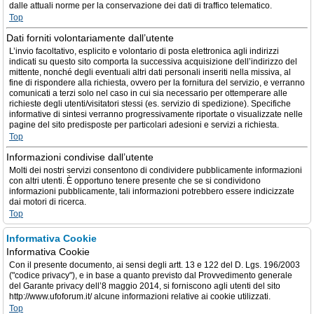
dalle attuali norme per la conservazione dei dati di traffico telematico.
Top
Dati forniti volontariamente dall’utente
L’invio facoltativo, esplicito e volontario di posta elettronica agli indirizzi
indicati su questo sito comporta la successiva acquisizione dell’indirizzo del
mittente, nonché degli eventuali altri dati personali inseriti nella missiva, al
fine di rispondere alla richiesta, ovvero per la fornitura del servizio, e verranno
comunicati a terzi solo nel caso in cui sia necessario per ottemperare alle
richieste degli utenti/visitatori stessi (es. servizio di spedizione). Specifiche
informative di sintesi verranno progressivamente riportate o visualizzate nelle
pagine del sito predisposte per particolari adesioni e servizi a richiesta.
Top
Informazioni condivise dall’utente
Molti dei nostri servizi consentono di condividere pubblicamente informazioni
con altri utenti. È opportuno tenere presente che se si condividono
informazioni pubblicamente, tali informazioni potrebbero essere indicizzate
dai motori di ricerca.
Top
Informativa Cookie
Informativa Cookie
Con il presente documento, ai sensi degli artt. 13 e 122 del D. Lgs. 196/2003
("codice privacy"), e in base a quanto previsto dal Provvedimento generale
del Garante privacy dell’8 maggio 2014, si forniscono agli utenti del sito
http://www.ufoforum.it/ alcune informazioni relative ai cookie utilizzati.
Top