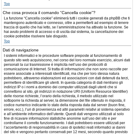
Top
Che cosa provoca il comando “Cancella cookie”?
La funzione “Cancella cookie” eliminerà tutti i cookie generati da phpBB che ti
mantengono autenticato e connesso, oltre a permetterti ad esempio di tenere
traccia di quello che hai letto, se l’amministrazione ha attivato la funzione. Se
hai avuto problemi di accesso o di uscita dal sistema, la cancellazione dei
cookie potrebbe risolvere tale disguido.
Top
Dati di navigazione
I sistemi informatici e le procedure software preposte al funzionamento di
questo sito web acquisiscono, nel corso del loro normale esercizio, alcuni dati
personali la cui trasmissione è implicita nell’uso dei protocolli di
comunicazione di Internet. Si tratta di informazioni che non sono raccolte per
essere associate a interessati identificati, ma che per loro stessa natura
potrebbero, attraverso elaborazioni ed associazioni con dati detenuti da terzi,
permettere di identificare gli utenti. In questa categoria di dati rientrano gli
indirizzi IP o i nomi a dominio dei computer utilizzati dagli utenti che si
connettono al sito, gli indirizzi in notazione URI (Uniform Resource Identifier)
delle risorse richieste, l’orario della richiesta, il metodo utilizzato nel
sottoporre la richiesta al server, la dimensione del file ottenuto in risposta, il
codice numerico indicante lo stato della risposta data dal server (buon fine,
errore, ecc.), l’uri di provenienza ed altri parametri relativi al sistema operativo
e all’ambiente informatico dell’utente. Questi dati vengono utilizzati al solo
fine di ricavare informazioni statistiche anonime sull’uso del sito e per
controllarne il corretto funzionamento. I dati potrebbero essere utilizzati per
l’accertamento di responsabilità in caso di ipotetici reati informatici ai danni
del sito e vengono pertanto conservati per 12 mesi, secondo quanto previsto