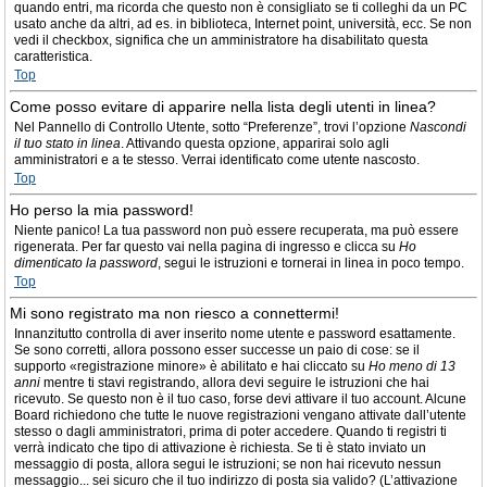
quando entri, ma ricorda che questo non è consigliato se ti colleghi da un PC
usato anche da altri, ad es. in biblioteca, Internet point, università, ecc. Se non
vedi il checkbox, significa che un amministratore ha disabilitato questa
caratteristica.
Top
Come posso evitare di apparire nella lista degli utenti in linea?
Nel Pannello di Controllo Utente, sotto “Preferenze”, trovi l’opzione
Nascondi
il tuo stato in linea
. Attivando questa opzione, apparirai solo agli
amministratori e a te stesso. Verrai identificato come utente nascosto.
Top
Ho perso la mia password!
Niente panico! La tua password non può essere recuperata, ma può essere
rigenerata. Per far questo vai nella pagina di ingresso e clicca su
Ho
dimenticato la password
, segui le istruzioni e tornerai in linea in poco tempo.
Top
Mi sono registrato ma non riesco a connettermi!
Innanzitutto controlla di aver inserito nome utente e password esattamente.
Se sono corretti, allora possono esser successe un paio di cose: se il
supporto «registrazione minore» è abilitato e hai cliccato su
Ho meno di 13
anni
mentre ti stavi registrando, allora devi seguire le istruzioni che hai
ricevuto. Se questo non è il tuo caso, forse devi attivare il tuo account. Alcune
Board richiedono che tutte le nuove registrazioni vengano attivate dall’utente
stesso o dagli amministratori, prima di poter accedere. Quando ti registri ti
verrà indicato che tipo di attivazione è richiesta. Se ti è stato inviato un
messaggio di posta, allora segui le istruzioni; se non hai ricevuto nessun
messaggio... sei sicuro che il tuo indirizzo di posta sia valido? (L’attivazione