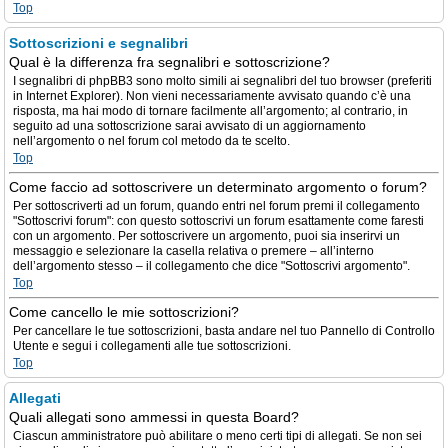
Top
Sottoscrizioni e segnalibri
Qual è la differenza fra segnalibri e sottoscrizione?
I segnalibri di phpBB3 sono molto simili ai segnalibri del tuo browser (preferiti
in Internet Explorer). Non vieni necessariamente avvisato quando c’è una
risposta, ma hai modo di tornare facilmente all’argomento; al contrario, in
seguito ad una sottoscrizione sarai avvisato di un aggiornamento
nell’argomento o nel forum col metodo da te scelto.
Top
Come faccio ad sottoscrivere un determinato argomento o forum?
Per sottoscriverti ad un forum, quando entri nel forum premi il collegamento
"Sottoscrivi forum": con questo sottoscrivi un forum esattamente come faresti
con un argomento. Per sottoscrivere un argomento, puoi sia inserirvi un
messaggio e selezionare la casella relativa o premere – all’interno
dell’argomento stesso – il collegamento che dice "Sottoscrivi argomento".
Top
Come cancello le mie sottoscrizioni?
Per cancellare le tue sottoscrizioni, basta andare nel tuo Pannello di Controllo
Utente e segui i collegamenti alle tue sottoscrizioni.
Top
Allegati
Quali allegati sono ammessi in questa Board?
Ciascun amministratore può abilitare o meno certi tipi di allegati. Se non sei