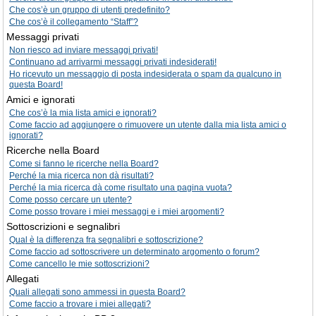
Che cos’è un gruppo di utenti predefinito?
Che cos’è il collegamento “Staff”?
Messaggi privati
Non riesco ad inviare messaggi privati!
Continuano ad arrivarmi messaggi privati indesiderati!
Ho ricevuto un messaggio di posta indesiderata o spam da qualcuno in
questa Board!
Amici e ignorati
Che cos’è la mia lista amici e ignorati?
Come faccio ad aggiungere o rimuovere un utente dalla mia lista amici o
ignorati?
Ricerche nella Board
Come si fanno le ricerche nella Board?
Perché la mia ricerca non dà risultati?
Perché la mia ricerca dà come risultato una pagina vuota?
Come posso cercare un utente?
Come posso trovare i miei messaggi e i miei argomenti?
Sottoscrizioni e segnalibri
Qual è la differenza fra segnalibri e sottoscrizione?
Come faccio ad sottoscrivere un determinato argomento o forum?
Come cancello le mie sottoscrizioni?
Allegati
Quali allegati sono ammessi in questa Board?
Come faccio a trovare i miei allegati?