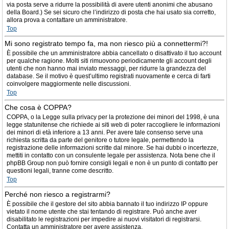
via posta serve a ridurre la possibilità di avere utenti anonimi che abusano
della Board.) Se sei sicuro che l’indirizzo di posta che hai usato sia corretto,
allora prova a contattare un amministratore.
Top
Mi sono registrato tempo fa, ma non riesco più a connettermi?!
È possibile che un amministratore abbia cancellato o disattivato il tuo account
per qualche ragione. Molti siti rimuovono periodicamente gli account degli
utenti che non hanno mai inviato messaggi, per ridurre la grandezza del
database. Se il motivo è quest’ultimo registrati nuovamente e cerca di farti
coinvolgere maggiormente nelle discussioni.
Top
Che cosa è COPPA?
COPPA, o la Legge sulla privacy per la protezione dei minori del 1998, è una
legge statunitense che richiede ai siti web di poter raccogliere le informazioni
dei minori di età inferiore a 13 anni. Per avere tale consenso serve una
richiesta scritta da parte del genitore o tutore legale, permettendo la
registrazione delle informazioni scritte dal minore. Se hai dubbi o incertezze,
mettiti in contatto con un consulente legale per assistenza. Nota bene che il
phpBB Group non può fornire consigli legali e non è un punto di contatto per
questioni legali, tranne come descritto.
Top
Perché non riesco a registrarmi?
È possibile che il gestore del sito abbia bannato il tuo indirizzo IP oppure
vietato il nome utente che stai tentando di registrare. Può anche aver
disabilitato le registrazioni per impedire ai nuovi visitatori di registrarsi.
Contatta un amministratore per avere assistenza.