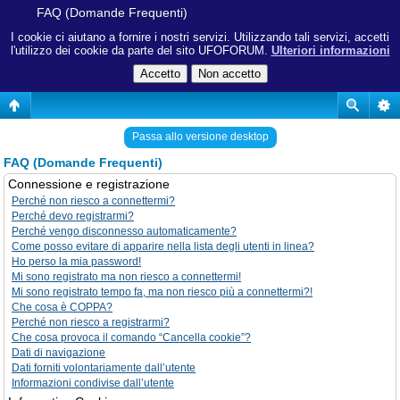
FAQ (Domande Frequenti)
I cookie ci aiutano a fornire i nostri servizi. Utilizzando tali servizi, accetti
l'utilizzo dei cookie da parte del sito UFOFORUM.
Ulteriori informazioni
Passa allo versione desktop
FAQ (Domande Frequenti)
Connessione e registrazione
Perché non riesco a connettermi?
Perché devo registrarmi?
Perché vengo disconnesso automaticamente?
Come posso evitare di apparire nella lista degli utenti in linea?
Ho perso la mia password!
Mi sono registrato ma non riesco a connettermi!
Mi sono registrato tempo fa, ma non riesco più a connettermi?!
Che cosa è COPPA?
Perché non riesco a registrarmi?
Che cosa provoca il comando “Cancella cookie”?
Dati di navigazione
Dati forniti volontariamente dall’utente
Informazioni condivise dall’utente