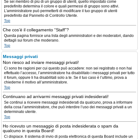
Se sei membro di più di un gruppo di utenti, quello impostato come
predefinito determina il colore e quali permessi di gruppo sono attivi.
L’amministratore può permetterti di modificare il tuo gruppo di utenti
predefinito dal Pannello di Controllo Utente.
Top
Che cos’è il collegamento “Staff”?
Questa pagina fornisce una lista degli amministratori e dei moderatori, dando
dettagli sui forum che moderano.
Top
Messaggi privati
Non riesco ad inviare messaggi privati!
Ci sono tre ragioni per cui questo può accadere: non sei registrato o non hai
effettuato l’accesso, l’amministratore ha disabilitato i messaggi privati per tutto
il forum, oppure li ha disabilitati solo a te. Se il tuo caso è l’ultimo, prova a
chiederne il motivo all’amministratore.
Top
Continuano ad arrivarmi messaggi privati indesiderati!
Se continui a ricevere messaggi indesiderati da qualcuno, prova a informare
della cosa l’amministratore, che può interdire l’uso dei messaggi privati a un
determinato utente.
Top
Ho ricevuto un messaggio di posta indesiderata o spam da
qualcuno in questa Board!
Ci dispiace. Il sistema di invio di posta elettronica di questa Board include un