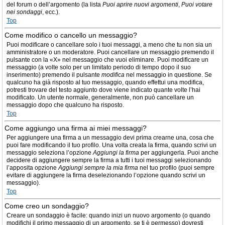
del forum o dell’argomento (la lista
Puoi aprire nuovi argomenti
,
Puoi votare
nei sondaggi
, ecc.).
Top
Come modifico o cancello un messaggio?
Puoi modificare o cancellare solo i tuoi messaggi, a meno che tu non sia un
amministratore o un moderatore. Puoi cancellare un messaggio premendo il
pulsante con la «X» nel messaggio che vuoi eliminare. Puoi modificare un
messaggio (a volte solo per un limitato periodo di tempo dopo il suo
inserimento) premendo il pulsante
modifica
nel messaggio in questione. Se
qualcuno ha già risposto al tuo messaggio, quando effettui una modifica,
potresti trovare del testo aggiunto dove viene indicato quante volte l’hai
modificato. Un utente normale, generalmente, non può cancellare un
messaggio dopo che qualcuno ha risposto.
Top
Come aggiungo una firma ai miei messaggi?
Per aggiungere una firma a un messaggio devi prima crearne una, cosa che
puoi fare modificando il tuo profilo. Una volta creata la firma, quando scrivi un
messaggio seleziona l’opzione
Aggiungi la firma
per aggiungerla. Puoi anche
decidere di aggiungere sempre la firma a tutti i tuoi messaggi selezionando
l’apposita opzione
Aggiungi sempre la mia firma
nel tuo profilo (puoi sempre
evitare di aggiungere la firma deselezionando l’opzione quando scrivi un
messaggio).
Top
Come creo un sondaggio?
Creare un sondaggio è facile: quando inizi un nuovo argomento (o quando
modifichi il primo messaggio di un argomento, se ti è permesso) dovresti