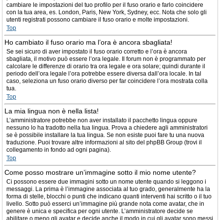
cambiare le impostazioni del tuo profilo per il fuso orario e farlo coincidere
con la tua area, es. London, Paris, New York, Sydney, ecc. Nota che solo gli
utenti registrati possono cambiare il fuso orario e molte impostazioni.
Top
Ho cambiato il fuso orario ma l’ora è ancora sbagliata!
Se sei sicuro di aver impostato il fuso orario corretto e l’ora è ancora
sbagliata, il motivo può essere l’ora legale. Il forum non è programmato per
calcolare le differenze di orario tra ora legale e ora solare; quindi durante il
periodo dell’ora legale l’ora potrebbe essere diversa dall’ora locale. In tal
caso, seleziona un fuso orario diverso per far coincidere l’ora mostrata colla
tua.
Top
La mia lingua non è nella lista!
L’amministratore potrebbe non aver installato il pacchetto lingua oppure
nessuno lo ha tradotto nella tua lingua. Prova a chiedere agli amministratori
se è possibile installare la tua lingua. Se non esiste puoi fare tu una nuova
traduzione. Puoi trovare altre informazioni al sito del phpBB Group (trovi il
collegamento in fondo ad ogni pagina).
Top
Come posso mostrare un’immagine sotto il mio nome utente?
Ci possono essere due immagini sotto un nome utente quando si leggono i
messaggi. La prima è l’immagine associata al tuo grado, generalmente ha la
forma di stelle, blocchi o punti che indicano quanti interventi hai scritto o il tuo
livello. Sotto può esserci un’immagine più grande nota come avatar, che in
genere è unica e specifica per ogni utente. L’amministratore decide se
abilitare o meno gli avatar e decide anche il modo in cui gli avatar sono messi