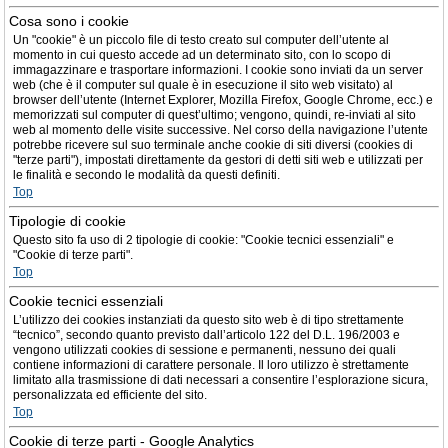
Cosa sono i cookie
Un "cookie" è un piccolo file di testo creato sul computer dell’utente al
momento in cui questo accede ad un determinato sito, con lo scopo di
immagazzinare e trasportare informazioni. I cookie sono inviati da un server
web (che è il computer sul quale è in esecuzione il sito web visitato) al
browser dell’utente (Internet Explorer, Mozilla Firefox, Google Chrome, ecc.) e
memorizzati sul computer di quest’ultimo; vengono, quindi, re-inviati al sito
web al momento delle visite successive. Nel corso della navigazione l’utente
potrebbe ricevere sul suo terminale anche cookie di siti diversi (cookies di
"terze parti"), impostati direttamente da gestori di detti siti web e utilizzati per
le finalità e secondo le modalità da questi definiti.
Top
Tipologie di cookie
Questo sito fa uso di 2 tipologie di cookie: "Cookie tecnici essenziali" e
"Cookie di terze parti".
Top
Cookie tecnici essenziali
L’utilizzo dei cookies instanziati da questo sito web è di tipo strettamente
“tecnico”, secondo quanto previsto dall’articolo 122 del D.L. 196/2003 e
vengono utilizzati cookies di sessione e permanenti, nessuno dei quali
contiene informazioni di carattere personale. Il loro utilizzo è strettamente
limitato alla trasmissione di dati necessari a consentire l’esplorazione sicura,
personalizzata ed efficiente del sito.
Top
Cookie di terze parti - Google Analytics