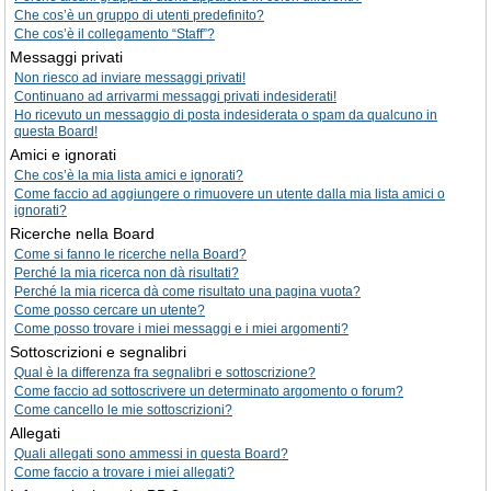
Che cos’è un gruppo di utenti predefinito?
Che cos’è il collegamento “Staff”?
Messaggi privati
Non riesco ad inviare messaggi privati!
Continuano ad arrivarmi messaggi privati indesiderati!
Ho ricevuto un messaggio di posta indesiderata o spam da qualcuno in
questa Board!
Amici e ignorati
Che cos’è la mia lista amici e ignorati?
Come faccio ad aggiungere o rimuovere un utente dalla mia lista amici o
ignorati?
Ricerche nella Board
Come si fanno le ricerche nella Board?
Perché la mia ricerca non dà risultati?
Perché la mia ricerca dà come risultato una pagina vuota?
Come posso cercare un utente?
Come posso trovare i miei messaggi e i miei argomenti?
Sottoscrizioni e segnalibri
Qual è la differenza fra segnalibri e sottoscrizione?
Come faccio ad sottoscrivere un determinato argomento o forum?
Come cancello le mie sottoscrizioni?
Allegati
Quali allegati sono ammessi in questa Board?
Come faccio a trovare i miei allegati?