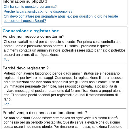
Informazioni su phpBB 3
Chi ha scritto questo programma?
Perché la caratteristica X non è disponibile?
Chi devo contattare per segnalare abusi e/o per questioni d’ordine legale
concernenti questa Board?
Connessione e registrazione
Perché non riesco a connettermi?
Ci sono svariati motivi per cui questo succede. Per prima cosa controlla che
nome utente e password siano corretti. Di solito il problema è questo,
altrimenti contatta un amministratore: potresti essere stato bannato o potrebbe
esserci un errore di configurazione.
Top
Perché devo registrarmi?
Potresti non averne bisogno: dipende dagli amministratori se è necessario
registrarsi per inviare messaggi. Comunque, la registrazione ti darà accesso
ad altre funzioni che non sono disponibili per gli utenti ospiti come l’uso di
un’immagine personale definibile, messaggistica privata, la possibilità di
inviare messaggi di posta direttamente dal forum, l’iscrizione a gruppi utenti,
ecc. Ti bastano pochi secondi per registrarti e quindi ti raccomandiamo di
farlo.
Top
Perché vengo disconnesso automaticamente?
Se non selezioni
Connessione automatica ad ogni visita
il sistema ti terrà
connesso per un periodo prestabilito. Questo serve a evitare che qualcuno
possa usare il tuo nome utente. Per rimanere connesso, seleziona l’opzione