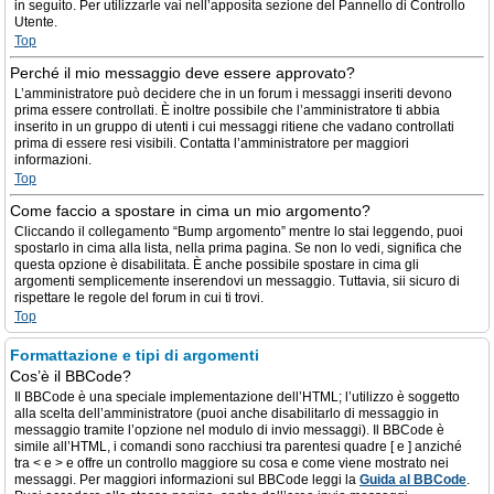
in seguito. Per utilizzarle vai nell’apposita sezione del Pannello di Controllo
Utente.
Top
Perché il mio messaggio deve essere approvato?
L’amministratore può decidere che in un forum i messaggi inseriti devono
prima essere controllati. È inoltre possibile che l’amministratore ti abbia
inserito in un gruppo di utenti i cui messaggi ritiene che vadano controllati
prima di essere resi visibili. Contatta l’amministratore per maggiori
informazioni.
Top
Come faccio a spostare in cima un mio argomento?
Cliccando il collegamento “Bump argomento” mentre lo stai leggendo, puoi
spostarlo in cima alla lista, nella prima pagina. Se non lo vedi, significa che
questa opzione è disabilitata. È anche possibile spostare in cima gli
argomenti semplicemente inserendovi un messaggio. Tuttavia, sii sicuro di
rispettare le regole del forum in cui ti trovi.
Top
Formattazione e tipi di argomenti
Cos’è il BBCode?
Il BBCode è una speciale implementazione dell’HTML; l’utilizzo è soggetto
alla scelta dell’amministratore (puoi anche disabilitarlo di messaggio in
messaggio tramite l’opzione nel modulo di invio messaggi). Il BBCode è
simile all’HTML, i comandi sono racchiusi tra parentesi quadre [ e ] anziché
tra < e > e offre un controllo maggiore su cosa e come viene mostrato nei
messaggi. Per maggiori informazioni sul BBCode leggi la
Guida al BBCode
.