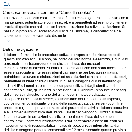
Top
Che cosa provoca il comando “Cancella cookie”?
La funzione “Cancella cookie” eliminerà tutti i cookie generati da phpBB che ti
mantengono autenticato e connesso, oltre a permetterti ad esempio di tenere
traccia di quello che hai letto, se l’amministrazione ha attivato la funzione. Se
hai avuto problemi di accesso o di uscita dal sistema, la cancellazione dei
cookie potrebbe risolvere tale disguido.
Top
Dati di navigazione
I sistemi informatici e le procedure software preposte al funzionamento di
questo sito web acquisiscono, nel corso del loro normale esercizio, alcuni dati
personali la cui trasmissione è implicita nell’uso dei protocolli di
comunicazione di Internet. Si tratta di informazioni che non sono raccolte per
essere associate a interessati identificati, ma che per loro stessa natura
potrebbero, attraverso elaborazioni ed associazioni con dati detenuti da terzi,
permettere di identificare gli utenti. In questa categoria di dati rientrano gli
indirizzi IP o i nomi a dominio dei computer utilizzati dagli utenti che si
connettono al sito, gli indirizzi in notazione URI (Uniform Resource Identifier)
delle risorse richieste, l’orario della richiesta, il metodo utilizzato nel
sottoporre la richiesta al server, la dimensione del file ottenuto in risposta, il
codice numerico indicante lo stato della risposta data dal server (buon fine,
errore, ecc.), l’uri di provenienza ed altri parametri relativi al sistema operativo
e all’ambiente informatico dell’utente. Questi dati vengono utilizzati al solo
fine di ricavare informazioni statistiche anonime sull’uso del sito e per
controllarne il corretto funzionamento. I dati potrebbero essere utilizzati per
l’accertamento di responsabilità in caso di ipotetici reati informatici ai danni
del sito e vengono pertanto conservati per 12 mesi, secondo quanto previsto