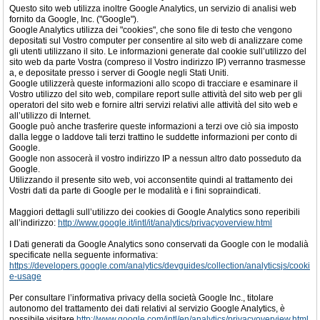
Questo sito web utilizza inoltre Google Analytics, un servizio di analisi web
fornito da Google, Inc. ("Google").
Google Analytics utilizza dei "cookies", che sono file di testo che vengono
depositati sul Vostro computer per consentire al sito web di analizzare come
gli utenti utilizzano il sito. Le informazioni generate dal cookie sull’utilizzo del
sito web da parte Vostra (compreso il Vostro indirizzo IP) verranno trasmesse
a, e depositate presso i server di Google negli Stati Uniti.
Google utilizzerà queste informazioni allo scopo di tracciare e esaminare il
Vostro utilizzo del sito web, compilare report sulle attività del sito web per gli
operatori del sito web e fornire altri servizi relativi alle attività del sito web e
all’utilizzo di Internet.
Google può anche trasferire queste informazioni a terzi ove ciò sia imposto
dalla legge o laddove tali terzi trattino le suddette informazioni per conto di
Google.
Google non assocerà il vostro indirizzo IP a nessun altro dato posseduto da
Google.
Utilizzando il presente sito web, voi acconsentite quindi al trattamento dei
Vostri dati da parte di Google per le modalità e i fini sopraindicati.
Maggiori dettagli sull’utilizzo dei cookies di Google Analytics sono reperibili
all’indirizzo:
http://www.google.it/intl/it/analytics/privacyoverview.html
I Dati generati da Google Analytics sono conservati da Google con le modalià
specificate nella seguente informativa:
https://developers.google.com/analytics/devguides/collection/analyticsjs/cooki
e-usage
Per consultare l’informativa privacy della società Google Inc., titolare
autonomo del trattamento dei dati relativi al servizio Google Analytics, è
possibile visitare
http://www.google.com/intl/en/analytics/privacyoverview.html