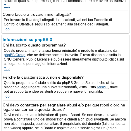
sicuro di quali siano permessi, contatta l’amministratore per avere assistenza.
Top
Come faccio a trovare i miei allegati?
Per trovare la lista degli allegati da te caricati, vai nel tuo Pannello di
Controllo Utente, e segui i collegamenti alla sezione degli allegati.
Top
Informazioni su phpBB 3
Chi ha scritto questo programma?
Questo programma (nella sua forma originale) è prodotto e rilasciato da
phpBB Group
, che ne detiene anche il brevetto. È reso disponibile sotto la
GNU General Public Licence e può essere liberamente distribuito; clicca sul
collegamento per maggiori informazioni.
Top
Perché la caratteristica X non è disponibile?
Questo programma è stato scritto da phpBB Group. Se credi che ci sia
bisogno di aggiungere una nuova funzionalità, visita il sito
Area51
, dove
potrai supportare idee esistenti o suggerire nuove funzionalità.
Top
Chi devo contattare per segnalare abusi e/o per questioni d’ordine
legale concernenti questa Board?
Devi contattare l’amministratore di questa Board. Se non riesci a trovarlo,
prova a contattare uno dei moderatori e chiedi a chi puoi rivolgerti. Se ancora
non ottieni risposta, puoi contattare il proprietario del dominio (fai una ricerca
con
whois
) oppure, se la Board è ospitata da un servizio gratuito (ad es.