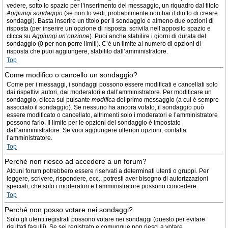
vedere, sotto lo spazio per l’inserimento del messaggio, un riquadro dal titolo
Aggiungi sondaggio
(se non lo vedi, probabilmente non hai il diritto di creare
sondaggi). Basta inserire un titolo per il sondaggio e almeno due opzioni di
risposta (per inserire un’opzione di risposta, scrivila nell’apposito spazio e
clicca su
Aggiungi un’opzione
). Puoi anche stabilire i giorni di durata del
sondaggio (0 per non porre limiti). C’è un limite al numero di opzioni di
risposta che puoi aggiungere, stabilito dall’amministratore.
Top
Come modifico o cancello un sondaggio?
Come per i messaggi, i sondaggi possono essere modificati e cancellati solo
dai rispettivi autori, dai moderatori e dall’amministratore. Per modificare un
sondaggio, clicca sul pulsante
modifica
del primo messaggio (a cui è sempre
associato il sondaggio). Se nessuno ha ancora votato, il sondaggio può
essere modificato o cancellato, altrimenti solo i moderatori e l’amministratore
possono farlo. Il limite per le opzioni del sondaggio è impostato
dall’amministratore. Se vuoi aggiungere ulteriori opzioni, contatta
l’amministratore.
Top
Perché non riesco ad accedere a un forum?
Alcuni forum potrebbero essere riservati a determinati utenti o gruppi. Per
leggere, scrivere, rispondere, ecc., potresti aver bisogno di autorizzazioni
speciali, che solo i moderatori e l’amministratore possono concedere.
Top
Perché non posso votare nei sondaggi?
Solo gli utenti registrati possono votare nei sondaggi (questo per evitare
risultati fasulli). Se sei registrato e comunque non riesci a votare,