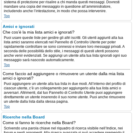
sistema di protezione per risalire a chi manda questi messaggi. Dovresti
mandare una copia del messaggio in questione all’amministratore,
includendo anche l’intestazione, in modo che possa intervenire.
Top
Amici e ignorati
Che cos’è la mia lista amici e ignorati?
Puoi usare queste liste per gestire gli altri iscritti. Gli utenti aggiunti alla tua
lista amici saranno elencati nel Pannello di Controllo Utente per poter
rapidamente controllare se sono connessi e inviare loro messaggi privati. A
seconda delle possibilità dello stile, i messaggi di questi utenti possono
anche venir evidenziati. Se aggiungi un utente alla tua lista ignorati ogni suo
messaggio sarà nascosto automaticamente.
Top
Come faccio ad aggiungere o rimuovere un utente dalla mia lista
amici o ignorati?
Puoi aggiungere un utente alla tua lista in due modi. All’interno del profilo di
ciascun utente, c’è un collegamento per aggiungerlo alla tua lista amici o
avversari. Altrimenti, dal tuo Pannello di Controllo Utente puoi aggiungere
direttamente un utente inserendo il suo nome utente. Puoi anche rimuovere
un utente dalla lista dalla stessa pagina.
Top
Ricerche nella Board
Come si fanno le ricerche nella Board?
Scrivendo una parola chiave nel riquadro di ricerca visibile nell’Indice, nei
forum e negli argomenti. Alla ricerca avanzata si può accedere premendo il