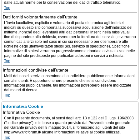
dalle attuali norme per la conservazione dei dati di traffico telematico.
Top
Dati forniti volontariamente dall’utente
L’invio facoltativo, esplicito e volontario di posta elettronica agli indirizzi
indicati su questo sito comporta la successiva acquisizione dell’indirizzo del
mittente, nonché degli eventuali altri dati personali inseriti nella missiva, al
fine di rispondere alla richiesta, ovvero per la fornitura del servizio, e verranno
comunicati a terzi solo nel caso in cui sia necessario per ottemperare alle
richieste degli utenti/visitatori stessi (es. servizio di spedizione). Specifiche
informative di sintesi verranno progressivamente riportate o visualizzate nelle
pagine del sito predisposte per particolari adesioni e servizi a richiesta.
Top
Informazioni condivise dall’utente
Molti dei nostri servizi consentono di condividere pubblicamente informazioni
con altri utenti. È opportuno tenere presente che se si condividono
informazioni pubblicamente, tali informazioni potrebbero essere indicizzate
dai motori di ricerca.
Top
Informativa Cookie
Informativa Cookie
Con il presente documento, ai sensi degli artt. 13 e 122 del D. Lgs. 196/2003
("codice privacy"), e in base a quanto previsto dal Provvedimento generale
del Garante privacy dell’8 maggio 2014, si forniscono agli utenti del sito
http://www.ufoforum.it/ alcune informazioni relative ai cookie utilizzati.
Top