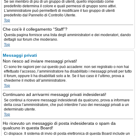
Se sei membro di più di un gruppo di utenti, quello impostato come
predefinito determina il colore e quali permessi di gruppo sono attivi.
L’amministratore può permetterti di modificare il tuo gruppo di utenti
predefinito dal Pannello di Controllo Utente.
Top
Che cos’è il collegamento “Staff”?
Questa pagina fornisce una lista degli amministratori e dei moderatori, dando
dettagli sui forum che moderano.
Top
Messaggi privati
Non riesco ad inviare messaggi privati!
Ci sono tre ragioni per cui questo può accadere: non sei registrato o non hai
effettuato l’accesso, l’amministratore ha disabilitato i messaggi privati per tutto
il forum, oppure li ha disabilitati solo a te. Se il tuo caso è l’ultimo, prova a
chiederne il motivo all’amministratore.
Top
Continuano ad arrivarmi messaggi privati indesiderati!
Se continui a ricevere messaggi indesiderati da qualcuno, prova a informare
della cosa l’amministratore, che può interdire l’uso dei messaggi privati a un
determinato utente.
Top
Ho ricevuto un messaggio di posta indesiderata o spam da
qualcuno in questa Board!
Ci dispiace. Il sistema di invio di posta elettronica di questa Board include un