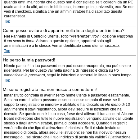
quando entri, ma ricorda che questo non è consigliato se ti colleghi da un PC
usato anche da altri, ad es. in biblioteca, Internet point, università, ecc. Se non
vedi il checkbox, significa che un amministratore ha disabilitato questa
caratteristica.
Top
Come posso evitare di apparire nella lista degli utenti in linea?
Nel Pannello di Controllo Utente, sotto “Preferenze”, trovi l’opzione
Nascondi
il tuo stato in linea
. Attivando questa opzione, apparirai solo agli
amministratori e a te stesso. Verrai identificato come utente nascosto.
Top
Ho perso la mia password!
Niente panico! La tua password non può essere recuperata, ma può essere
rigenerata. Per far questo vai nella pagina di ingresso e clicca su
Ho
dimenticato la password
, segui le istruzioni e tornerai in linea in poco tempo.
Top
Mi sono registrato ma non riesco a connettermi!
Innanzitutto controlla di aver inserito nome utente e password esattamente.
Se sono corretti, allora possono esser successe un paio di cose: se il
supporto «registrazione minore» è abilitato e hai cliccato su
Ho meno di 13
anni
mentre ti stavi registrando, allora devi seguire le istruzioni che hai
ricevuto. Se questo non è il tuo caso, forse devi attivare il tuo account. Alcune
Board richiedono che tutte le nuove registrazioni vengano attivate dall’utente
stesso o dagli amministratori, prima di poter accedere. Quando ti registri ti
verrà indicato che tipo di attivazione è richiesta. Se ti è stato inviato un
messaggio di posta, allora segui le istruzioni; se non hai ricevuto nessun
messaggio... sei sicuro che il tuo indirizzo di posta sia valido? (L’attivazione