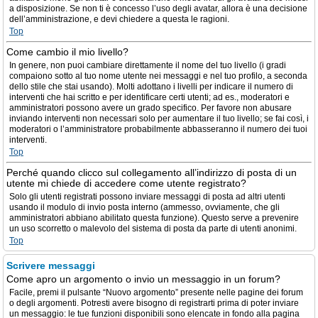
a disposizione. Se non ti è concesso l’uso degli avatar, allora è una decisione
dell’amministrazione, e devi chiedere a questa le ragioni.
Top
Come cambio il mio livello?
In genere, non puoi cambiare direttamente il nome del tuo livello (i gradi
compaiono sotto al tuo nome utente nei messaggi e nel tuo profilo, a seconda
dello stile che stai usando). Molti adottano i livelli per indicare il numero di
interventi che hai scritto e per identificare certi utenti; ad es., moderatori e
amministratori possono avere un grado specifico. Per favore non abusare
inviando interventi non necessari solo per aumentare il tuo livello; se fai così, i
moderatori o l’amministratore probabilmente abbasseranno il numero dei tuoi
interventi.
Top
Perché quando clicco sul collegamento all’indirizzo di posta di un
utente mi chiede di accedere come utente registrato?
Solo gli utenti registrati possono inviare messaggi di posta ad altri utenti
usando il modulo di invio posta interno (ammesso, ovviamente, che gli
amministratori abbiano abilitato questa funzione). Questo serve a prevenire
un uso scorretto o malevolo del sistema di posta da parte di utenti anonimi.
Top
Scrivere messaggi
Come apro un argomento o invio un messaggio in un forum?
Facile, premi il pulsante “Nuovo argomento” presente nelle pagine dei forum
o degli argomenti. Potresti avere bisogno di registrarti prima di poter inviare
un messaggio: le tue funzioni disponibili sono elencate in fondo alla pagina