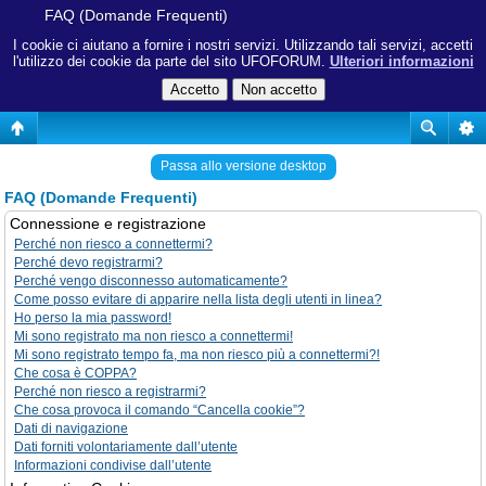
FAQ (Domande Frequenti)
I cookie ci aiutano a fornire i nostri servizi. Utilizzando tali servizi, accetti
l'utilizzo dei cookie da parte del sito UFOFORUM.
Ulteriori informazioni
Passa allo versione desktop
FAQ (Domande Frequenti)
Connessione e registrazione
Perché non riesco a connettermi?
Perché devo registrarmi?
Perché vengo disconnesso automaticamente?
Come posso evitare di apparire nella lista degli utenti in linea?
Ho perso la mia password!
Mi sono registrato ma non riesco a connettermi!
Mi sono registrato tempo fa, ma non riesco più a connettermi?!
Che cosa è COPPA?
Perché non riesco a registrarmi?
Che cosa provoca il comando “Cancella cookie”?
Dati di navigazione
Dati forniti volontariamente dall’utente
Informazioni condivise dall’utente