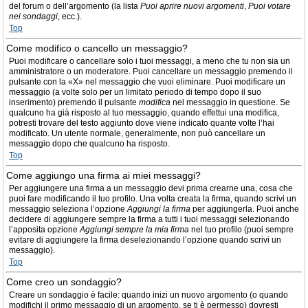
del forum o dell’argomento (la lista
Puoi aprire nuovi argomenti
,
Puoi votare
nei sondaggi
, ecc.).
Top
Come modifico o cancello un messaggio?
Puoi modificare o cancellare solo i tuoi messaggi, a meno che tu non sia un
amministratore o un moderatore. Puoi cancellare un messaggio premendo il
pulsante con la «X» nel messaggio che vuoi eliminare. Puoi modificare un
messaggio (a volte solo per un limitato periodo di tempo dopo il suo
inserimento) premendo il pulsante
modifica
nel messaggio in questione. Se
qualcuno ha già risposto al tuo messaggio, quando effettui una modifica,
potresti trovare del testo aggiunto dove viene indicato quante volte l’hai
modificato. Un utente normale, generalmente, non può cancellare un
messaggio dopo che qualcuno ha risposto.
Top
Come aggiungo una firma ai miei messaggi?
Per aggiungere una firma a un messaggio devi prima crearne una, cosa che
puoi fare modificando il tuo profilo. Una volta creata la firma, quando scrivi un
messaggio seleziona l’opzione
Aggiungi la firma
per aggiungerla. Puoi anche
decidere di aggiungere sempre la firma a tutti i tuoi messaggi selezionando
l’apposita opzione
Aggiungi sempre la mia firma
nel tuo profilo (puoi sempre
evitare di aggiungere la firma deselezionando l’opzione quando scrivi un
messaggio).
Top
Come creo un sondaggio?
Creare un sondaggio è facile: quando inizi un nuovo argomento (o quando
modifichi il primo messaggio di un argomento, se ti è permesso) dovresti