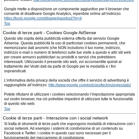
Google mette a disposizione un componente aggiuntivo per il browser che
consente di disattivare Google Analytics, reperibile online all’indirizzo
https://tools.google.com/dlpage/gaoptout?hl=it
Top
Cookie di terze parti - Cookies Google AdSense
Questo sito ospita della pubblicità esterna offerta dal servizio Google
Adsense. Questa pubblicità fa uso di particolari cookies permanenti, che
memorizzano dati anonimi (che NON includono il tuo nome, indirizzo,
indirizzo e-mail o numero di telefono) sulle tue visite a questo e altri siti web
per creare annunci pubblicitari su prodotti e servizi che potrebbero
interessarti. Utilizzando il presente sito web, voi acconsentite quindi al
trattamento dei Vostri dati da parte di Google per le modalità e i fini
sopraindicati.
L’informativa della privacy della società che offre il servizio di advertising è
raggiungibile all’indirizzo:
http://www.google.com/policies/technologies/ads/
Potete rifiutarvi di utilizzare i cookies selezionando l’impostazione appropriata
sul vostro browser, ma ciò potrebbe impedirvi di utilizzare tutte le funzionalità
di questo sito web.
Top
Cookie di terze parti - Interazione con i social network
Si tratta di strumenti di terze parti che espongono modalità di interazione con i
social network. Ad esempio i sistemi di condivisione di un contenuto su
Facebook e Twitter: i cookie in questo casi sono necessari per il
funzionamento del meccanismo di condivisione.