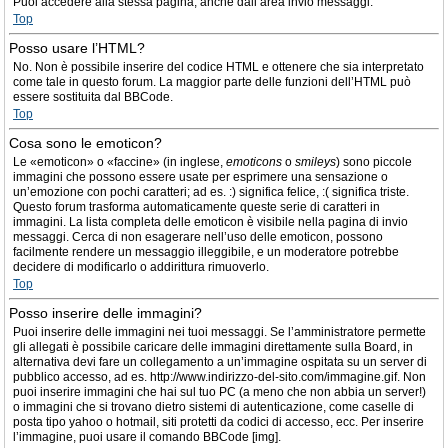
Puoi accedere alla stessa pagina, anche dall’area invio messaggi.
Top
Posso usare l’HTML?
No. Non è possibile inserire del codice HTML e ottenere che sia interpretato
come tale in questo forum. La maggior parte delle funzioni dell’HTML può
essere sostituita dal BBCode.
Top
Cosa sono le emoticon?
Le «emoticon» o «faccine» (in inglese,
emoticons
o
smileys
) sono piccole
immagini che possono essere usate per esprimere una sensazione o
un’emozione con pochi caratteri; ad es. :) significa felice, :( significa triste.
Questo forum trasforma automaticamente queste serie di caratteri in
immagini. La lista completa delle emoticon è visibile nella pagina di invio
messaggi. Cerca di non esagerare nell’uso delle emoticon, possono
facilmente rendere un messaggio illeggibile, e un moderatore potrebbe
decidere di modificarlo o addirittura rimuoverlo.
Top
Posso inserire delle immagini?
Puoi inserire delle immagini nei tuoi messaggi. Se l’amministratore permette
gli allegati è possibile caricare delle immagini direttamente sulla Board, in
alternativa devi fare un collegamento a un’immagine ospitata su un server di
pubblico accesso, ad es. http://www.indirizzo-del-sito.com/immagine.gif. Non
puoi inserire immagini che hai sul tuo PC (a meno che non abbia un server!)
o immagini che si trovano dietro sistemi di autenticazione, come caselle di
posta tipo yahoo o hotmail, siti protetti da codici di accesso, ecc. Per inserire
l’immagine, puoi usare il comando BBCode [img].