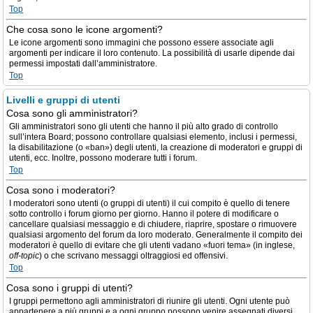
Top
Che cosa sono le icone argomenti?
Le icone argomenti sono immagini che possono essere associate agli
argomenti per indicare il loro contenuto. La possibilità di usarle dipende dai
permessi impostati dall’amministratore.
Top
Livelli e gruppi di utenti
Cosa sono gli amministratori?
Gli amministratori sono gli utenti che hanno il più alto grado di controllo
sull’intera Board; possono controllare qualsiasi elemento, inclusi i permessi,
la disabilitazione (o «ban») degli utenti, la creazione di moderatori e gruppi di
utenti, ecc. Inoltre, possono moderare tutti i forum.
Top
Cosa sono i moderatori?
I moderatori sono utenti (o gruppi di utenti) il cui compito è quello di tenere
sotto controllo i forum giorno per giorno. Hanno il potere di modificare o
cancellare qualsiasi messaggio e di chiudere, riaprire, spostare o rimuovere
qualsiasi argomento del forum da loro moderato. Generalmente il compito dei
moderatori è quello di evitare che gli utenti vadano «fuori tema» (in inglese,
off-topic
) o che scrivano messaggi oltraggiosi ed offensivi.
Top
Cosa sono i gruppi di utenti?
I gruppi permettono agli amministratori di riunire gli utenti. Ogni utente può
appartenere a più gruppi e a ogni gruppo possono venire assegnati diversi