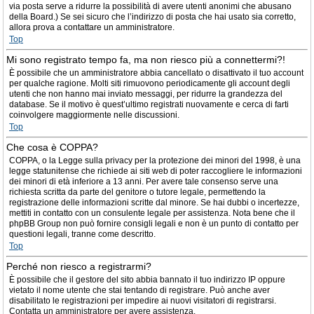
via posta serve a ridurre la possibilità di avere utenti anonimi che abusano
della Board.) Se sei sicuro che l’indirizzo di posta che hai usato sia corretto,
allora prova a contattare un amministratore.
Top
Mi sono registrato tempo fa, ma non riesco più a connettermi?!
È possibile che un amministratore abbia cancellato o disattivato il tuo account
per qualche ragione. Molti siti rimuovono periodicamente gli account degli
utenti che non hanno mai inviato messaggi, per ridurre la grandezza del
database. Se il motivo è quest’ultimo registrati nuovamente e cerca di farti
coinvolgere maggiormente nelle discussioni.
Top
Che cosa è COPPA?
COPPA, o la Legge sulla privacy per la protezione dei minori del 1998, è una
legge statunitense che richiede ai siti web di poter raccogliere le informazioni
dei minori di età inferiore a 13 anni. Per avere tale consenso serve una
richiesta scritta da parte del genitore o tutore legale, permettendo la
registrazione delle informazioni scritte dal minore. Se hai dubbi o incertezze,
mettiti in contatto con un consulente legale per assistenza. Nota bene che il
phpBB Group non può fornire consigli legali e non è un punto di contatto per
questioni legali, tranne come descritto.
Top
Perché non riesco a registrarmi?
È possibile che il gestore del sito abbia bannato il tuo indirizzo IP oppure
vietato il nome utente che stai tentando di registrare. Può anche aver
disabilitato le registrazioni per impedire ai nuovi visitatori di registrarsi.
Contatta un amministratore per avere assistenza.