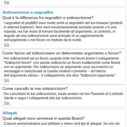
Top
Sottoscrizioni e segnalibri
Qual è la differenza fra segnalibri e sottoscrizione?
I segnalibri di phpBB3 sono molto simili ai segnalibri del tuo browser (preferiti
in Internet Explorer). Non vieni necessariamente avvisato quando c’è una
risposta, ma hai modo di tornare facilmente all’argomento; al contrario, in
seguito ad una sottoscrizione sarai avvisato di un aggiornamento
nell’argomento o nel forum col metodo da te scelto.
Top
Come faccio ad sottoscrivere un determinato argomento o forum?
Per sottoscriverti ad un forum, quando entri nel forum premi il collegamento
"Sottoscrivi forum": con questo sottoscrivi un forum esattamente come faresti
con un argomento. Per sottoscrivere un argomento, puoi sia inserirvi un
messaggio e selezionare la casella relativa o premere – all’interno
dell’argomento stesso – il collegamento che dice "Sottoscrivi argomento".
Top
Come cancello le mie sottoscrizioni?
Per cancellare le tue sottoscrizioni, basta andare nel tuo Pannello di Controllo
Utente e segui i collegamenti alle tue sottoscrizioni.
Top
Allegati
Quali allegati sono ammessi in questa Board?
Ciascun amministratore può abilitare o meno certi tipi di allegati. Se non sei