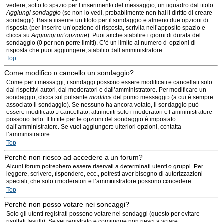
vedere, sotto lo spazio per l’inserimento del messaggio, un riquadro dal titolo
Aggiungi sondaggio
(se non lo vedi, probabilmente non hai il diritto di creare
sondaggi). Basta inserire un titolo per il sondaggio e almeno due opzioni di
risposta (per inserire un’opzione di risposta, scrivila nell’apposito spazio e
clicca su
Aggiungi un’opzione
). Puoi anche stabilire i giorni di durata del
sondaggio (0 per non porre limiti). C’è un limite al numero di opzioni di
risposta che puoi aggiungere, stabilito dall’amministratore.
Top
Come modifico o cancello un sondaggio?
Come per i messaggi, i sondaggi possono essere modificati e cancellati solo
dai rispettivi autori, dai moderatori e dall’amministratore. Per modificare un
sondaggio, clicca sul pulsante
modifica
del primo messaggio (a cui è sempre
associato il sondaggio). Se nessuno ha ancora votato, il sondaggio può
essere modificato o cancellato, altrimenti solo i moderatori e l’amministratore
possono farlo. Il limite per le opzioni del sondaggio è impostato
dall’amministratore. Se vuoi aggiungere ulteriori opzioni, contatta
l’amministratore.
Top
Perché non riesco ad accedere a un forum?
Alcuni forum potrebbero essere riservati a determinati utenti o gruppi. Per
leggere, scrivere, rispondere, ecc., potresti aver bisogno di autorizzazioni
speciali, che solo i moderatori e l’amministratore possono concedere.
Top
Perché non posso votare nei sondaggi?
Solo gli utenti registrati possono votare nei sondaggi (questo per evitare
risultati fasulli). Se sei registrato e comunque non riesci a votare,