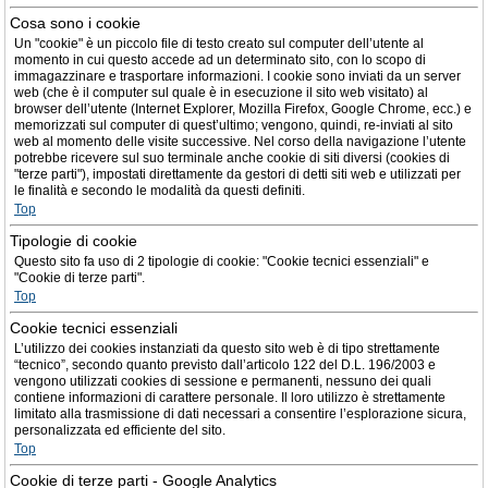
Cosa sono i cookie
Un "cookie" è un piccolo file di testo creato sul computer dell’utente al
momento in cui questo accede ad un determinato sito, con lo scopo di
immagazzinare e trasportare informazioni. I cookie sono inviati da un server
web (che è il computer sul quale è in esecuzione il sito web visitato) al
browser dell’utente (Internet Explorer, Mozilla Firefox, Google Chrome, ecc.) e
memorizzati sul computer di quest’ultimo; vengono, quindi, re-inviati al sito
web al momento delle visite successive. Nel corso della navigazione l’utente
potrebbe ricevere sul suo terminale anche cookie di siti diversi (cookies di
"terze parti"), impostati direttamente da gestori di detti siti web e utilizzati per
le finalità e secondo le modalità da questi definiti.
Top
Tipologie di cookie
Questo sito fa uso di 2 tipologie di cookie: "Cookie tecnici essenziali" e
"Cookie di terze parti".
Top
Cookie tecnici essenziali
L’utilizzo dei cookies instanziati da questo sito web è di tipo strettamente
“tecnico”, secondo quanto previsto dall’articolo 122 del D.L. 196/2003 e
vengono utilizzati cookies di sessione e permanenti, nessuno dei quali
contiene informazioni di carattere personale. Il loro utilizzo è strettamente
limitato alla trasmissione di dati necessari a consentire l’esplorazione sicura,
personalizzata ed efficiente del sito.
Top
Cookie di terze parti - Google Analytics