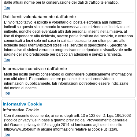
dalle attuali norme per la conservazione dei dati di traffico telematico.
Top
Dati forniti volontariamente dall’utente
L’invio facoltativo, esplicito e volontario di posta elettronica agli indirizzi
indicati su questo sito comporta la successiva acquisizione dell’indirizzo del
mittente, nonché degli eventuali altri dati personali inseriti nella missiva, al
fine di rispondere alla richiesta, ovvero per la fornitura del servizio, e verranno
comunicati a terzi solo nel caso in cui sia necessario per ottemperare alle
richieste degli utenti/visitatori stessi (es. servizio di spedizione). Specifiche
informative di sintesi verranno progressivamente riportate o visualizzate nelle
pagine del sito predisposte per particolari adesioni e servizi a richiesta.
Top
Informazioni condivise dall’utente
Molti dei nostri servizi consentono di condividere pubblicamente informazioni
con altri utenti. È opportuno tenere presente che se si condividono
informazioni pubblicamente, tali informazioni potrebbero essere indicizzate
dai motori di ricerca.
Top
Informativa Cookie
Informativa Cookie
Con il presente documento, ai sensi degli artt. 13 e 122 del D. Lgs. 196/2003
("codice privacy"), e in base a quanto previsto dal Provvedimento generale
del Garante privacy dell’8 maggio 2014, si forniscono agli utenti del sito
http://www.ufoforum.it/ alcune informazioni relative ai cookie utilizzati.
Top