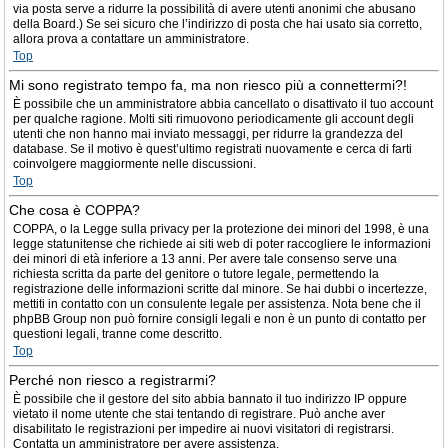
via posta serve a ridurre la possibilità di avere utenti anonimi che abusano
della Board.) Se sei sicuro che l’indirizzo di posta che hai usato sia corretto,
allora prova a contattare un amministratore.
Top
Mi sono registrato tempo fa, ma non riesco più a connettermi?!
È possibile che un amministratore abbia cancellato o disattivato il tuo account
per qualche ragione. Molti siti rimuovono periodicamente gli account degli
utenti che non hanno mai inviato messaggi, per ridurre la grandezza del
database. Se il motivo è quest’ultimo registrati nuovamente e cerca di farti
coinvolgere maggiormente nelle discussioni.
Top
Che cosa è COPPA?
COPPA, o la Legge sulla privacy per la protezione dei minori del 1998, è una
legge statunitense che richiede ai siti web di poter raccogliere le informazioni
dei minori di età inferiore a 13 anni. Per avere tale consenso serve una
richiesta scritta da parte del genitore o tutore legale, permettendo la
registrazione delle informazioni scritte dal minore. Se hai dubbi o incertezze,
mettiti in contatto con un consulente legale per assistenza. Nota bene che il
phpBB Group non può fornire consigli legali e non è un punto di contatto per
questioni legali, tranne come descritto.
Top
Perché non riesco a registrarmi?
È possibile che il gestore del sito abbia bannato il tuo indirizzo IP oppure
vietato il nome utente che stai tentando di registrare. Può anche aver
disabilitato le registrazioni per impedire ai nuovi visitatori di registrarsi.
Contatta un amministratore per avere assistenza.