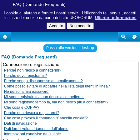
FAQ (Domande Frequenti)
I cookie ci aiutano a fornire i nostri servizi. Utilizzando tali servizi, accetti
l'utilizzo dei cookie da parte del sito UFOFORUM.
Ulteriori informazioni
Passa allo versione desktop
FAQ (Domande Frequenti)
Connessione e registrazione
Perché non riesco a connettermi?
Perché devo registrarmi?
Perché vengo disconnesso automaticamente?
Come posso evitare di apparire nella lista degli utenti in linea?
Ho perso la mia password!
Mi sono registrato ma non riesco a connettermi!
Mi sono registrato tempo fa, ma non riesco più a connettermi?!
Che cosa è COPPA?
Perché non riesco a registrarmi?
Che cosa provoca il comando “Cancella cookie”?
Dati di navigazione
Dati forniti volontariamente dall’utente
Informazioni condivise dall’utente