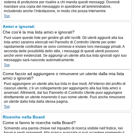
sistema di protezione per risalire a chi manda questi messaggi. Dovresti
mandare una copia del messaggio in questione all’amministratore,
includendo anche l’intestazione, in modo che possa intervenire.
Top
Amici e ignorati
Che cos’è la mia lista amici e ignorati?
Puoi usare queste liste per gestire gli altri iscritti. Gli utenti aggiunti alla tua
lista amici saranno elencati nel Pannello di Controllo Utente per poter
rapidamente controllare se sono connessi e inviare loro messaggi privati. A
seconda delle possibilità dello stile, i messaggi di questi utenti possono
anche venir evidenziati. Se aggiungi un utente alla tua lista ignorati ogni suo
messaggio sarà nascosto automaticamente.
Top
Come faccio ad aggiungere o rimuovere un utente dalla mia lista
amici o ignorati?
Puoi aggiungere un utente alla tua lista in due modi. All’interno del profilo di
ciascun utente, c’è un collegamento per aggiungerlo alla tua lista amici o
avversari. Altrimenti, dal tuo Pannello di Controllo Utente puoi aggiungere
direttamente un utente inserendo il suo nome utente. Puoi anche rimuovere
un utente dalla lista dalla stessa pagina.
Top
Ricerche nella Board
Come si fanno le ricerche nella Board?
Scrivendo una parola chiave nel riquadro di ricerca visibile nell’Indice, nei
forum e negli argomenti. Alla ricerca avanzata si può accedere premendo il