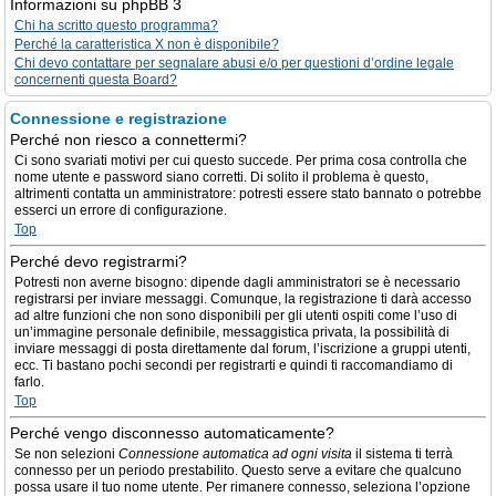
Informazioni su phpBB 3
Chi ha scritto questo programma?
Perché la caratteristica X non è disponibile?
Chi devo contattare per segnalare abusi e/o per questioni d’ordine legale
concernenti questa Board?
Connessione e registrazione
Perché non riesco a connettermi?
Ci sono svariati motivi per cui questo succede. Per prima cosa controlla che
nome utente e password siano corretti. Di solito il problema è questo,
altrimenti contatta un amministratore: potresti essere stato bannato o potrebbe
esserci un errore di configurazione.
Top
Perché devo registrarmi?
Potresti non averne bisogno: dipende dagli amministratori se è necessario
registrarsi per inviare messaggi. Comunque, la registrazione ti darà accesso
ad altre funzioni che non sono disponibili per gli utenti ospiti come l’uso di
un’immagine personale definibile, messaggistica privata, la possibilità di
inviare messaggi di posta direttamente dal forum, l’iscrizione a gruppi utenti,
ecc. Ti bastano pochi secondi per registrarti e quindi ti raccomandiamo di
farlo.
Top
Perché vengo disconnesso automaticamente?
Se non selezioni
Connessione automatica ad ogni visita
il sistema ti terrà
connesso per un periodo prestabilito. Questo serve a evitare che qualcuno
possa usare il tuo nome utente. Per rimanere connesso, seleziona l’opzione