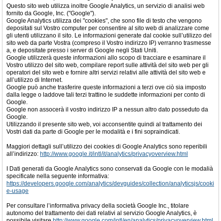
Questo sito web utilizza inoltre Google Analytics, un servizio di analisi web
fornito da Google, Inc. ("Google").
Google Analytics utilizza dei "cookies", che sono file di testo che vengono
depositati sul Vostro computer per consentire al sito web di analizzare come
gli utenti utilizzano il sito. Le informazioni generate dal cookie sull’utilizzo del
sito web da parte Vostra (compreso il Vostro indirizzo IP) verranno trasmesse
a, e depositate presso i server di Google negli Stati Uniti.
Google utilizzerà queste informazioni allo scopo di tracciare e esaminare il
Vostro utilizzo del sito web, compilare report sulle attività del sito web per gli
operatori del sito web e fornire altri servizi relativi alle attività del sito web e
all’utilizzo di Internet.
Google può anche trasferire queste informazioni a terzi ove ciò sia imposto
dalla legge o laddove tali terzi trattino le suddette informazioni per conto di
Google.
Google non assocerà il vostro indirizzo IP a nessun altro dato posseduto da
Google.
Utilizzando il presente sito web, voi acconsentite quindi al trattamento dei
Vostri dati da parte di Google per le modalità e i fini sopraindicati.
Maggiori dettagli sull’utilizzo dei cookies di Google Analytics sono reperibili
all’indirizzo:
http://www.google.it/intl/it/analytics/privacyoverview.html
I Dati generati da Google Analytics sono conservati da Google con le modalià
specificate nella seguente informativa:
https://developers.google.com/analytics/devguides/collection/analyticsjs/cooki
e-usage
Per consultare l’informativa privacy della società Google Inc., titolare
autonomo del trattamento dei dati relativi al servizio Google Analytics, è
possibile visitare
http://www.google.com/intl/en/analytics/privacyoverview.html