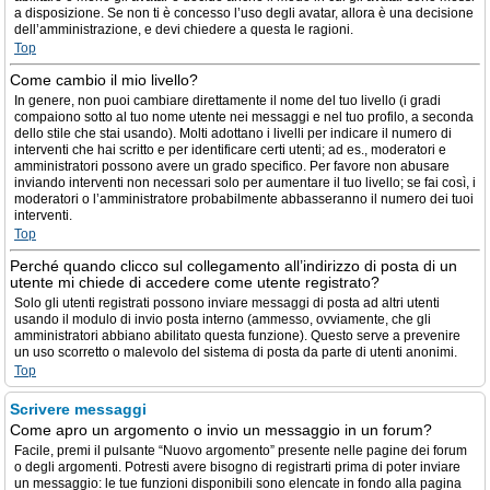
a disposizione. Se non ti è concesso l’uso degli avatar, allora è una decisione
dell’amministrazione, e devi chiedere a questa le ragioni.
Top
Come cambio il mio livello?
In genere, non puoi cambiare direttamente il nome del tuo livello (i gradi
compaiono sotto al tuo nome utente nei messaggi e nel tuo profilo, a seconda
dello stile che stai usando). Molti adottano i livelli per indicare il numero di
interventi che hai scritto e per identificare certi utenti; ad es., moderatori e
amministratori possono avere un grado specifico. Per favore non abusare
inviando interventi non necessari solo per aumentare il tuo livello; se fai così, i
moderatori o l’amministratore probabilmente abbasseranno il numero dei tuoi
interventi.
Top
Perché quando clicco sul collegamento all’indirizzo di posta di un
utente mi chiede di accedere come utente registrato?
Solo gli utenti registrati possono inviare messaggi di posta ad altri utenti
usando il modulo di invio posta interno (ammesso, ovviamente, che gli
amministratori abbiano abilitato questa funzione). Questo serve a prevenire
un uso scorretto o malevolo del sistema di posta da parte di utenti anonimi.
Top
Scrivere messaggi
Come apro un argomento o invio un messaggio in un forum?
Facile, premi il pulsante “Nuovo argomento” presente nelle pagine dei forum
o degli argomenti. Potresti avere bisogno di registrarti prima di poter inviare
un messaggio: le tue funzioni disponibili sono elencate in fondo alla pagina