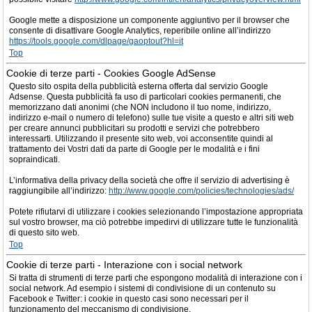
Google mette a disposizione un componente aggiuntivo per il browser che
consente di disattivare Google Analytics, reperibile online all’indirizzo
https://tools.google.com/dlpage/gaoptout?hl=it
Top
Cookie di terze parti - Cookies Google AdSense
Questo sito ospita della pubblicità esterna offerta dal servizio Google
Adsense. Questa pubblicità fa uso di particolari cookies permanenti, che
memorizzano dati anonimi (che NON includono il tuo nome, indirizzo,
indirizzo e-mail o numero di telefono) sulle tue visite a questo e altri siti web
per creare annunci pubblicitari su prodotti e servizi che potrebbero
interessarti. Utilizzando il presente sito web, voi acconsentite quindi al
trattamento dei Vostri dati da parte di Google per le modalità e i fini
sopraindicati.
L’informativa della privacy della società che offre il servizio di advertising è
raggiungibile all’indirizzo:
http://www.google.com/policies/technologies/ads/
Potete rifiutarvi di utilizzare i cookies selezionando l’impostazione appropriata
sul vostro browser, ma ciò potrebbe impedirvi di utilizzare tutte le funzionalità
di questo sito web.
Top
Cookie di terze parti - Interazione con i social network
Si tratta di strumenti di terze parti che espongono modalità di interazione con i
social network. Ad esempio i sistemi di condivisione di un contenuto su
Facebook e Twitter: i cookie in questo casi sono necessari per il
funzionamento del meccanismo di condivisione.