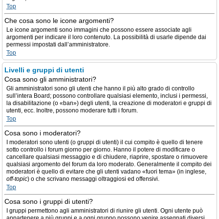
Top
Che cosa sono le icone argomenti?
Le icone argomenti sono immagini che possono essere associate agli
argomenti per indicare il loro contenuto. La possibilità di usarle dipende dai
permessi impostati dall’amministratore.
Top
Livelli e gruppi di utenti
Cosa sono gli amministratori?
Gli amministratori sono gli utenti che hanno il più alto grado di controllo
sull’intera Board; possono controllare qualsiasi elemento, inclusi i permessi,
la disabilitazione (o «ban») degli utenti, la creazione di moderatori e gruppi di
utenti, ecc. Inoltre, possono moderare tutti i forum.
Top
Cosa sono i moderatori?
I moderatori sono utenti (o gruppi di utenti) il cui compito è quello di tenere
sotto controllo i forum giorno per giorno. Hanno il potere di modificare o
cancellare qualsiasi messaggio e di chiudere, riaprire, spostare o rimuovere
qualsiasi argomento del forum da loro moderato. Generalmente il compito dei
moderatori è quello di evitare che gli utenti vadano «fuori tema» (in inglese,
off-topic
) o che scrivano messaggi oltraggiosi ed offensivi.
Top
Cosa sono i gruppi di utenti?
I gruppi permettono agli amministratori di riunire gli utenti. Ogni utente può
appartenere a più gruppi e a ogni gruppo possono venire assegnati diversi