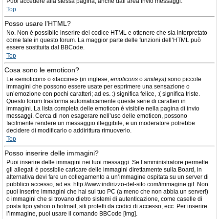
Puoi accedere alla stessa pagina, anche dall’area invio messaggi.
Top
Posso usare l’HTML?
No. Non è possibile inserire del codice HTML e ottenere che sia interpretato
come tale in questo forum. La maggior parte delle funzioni dell’HTML può
essere sostituita dal BBCode.
Top
Cosa sono le emoticon?
Le «emoticon» o «faccine» (in inglese,
emoticons
o
smileys
) sono piccole
immagini che possono essere usate per esprimere una sensazione o
un’emozione con pochi caratteri; ad es. :) significa felice, :( significa triste.
Questo forum trasforma automaticamente queste serie di caratteri in
immagini. La lista completa delle emoticon è visibile nella pagina di invio
messaggi. Cerca di non esagerare nell’uso delle emoticon, possono
facilmente rendere un messaggio illeggibile, e un moderatore potrebbe
decidere di modificarlo o addirittura rimuoverlo.
Top
Posso inserire delle immagini?
Puoi inserire delle immagini nei tuoi messaggi. Se l’amministratore permette
gli allegati è possibile caricare delle immagini direttamente sulla Board, in
alternativa devi fare un collegamento a un’immagine ospitata su un server di
pubblico accesso, ad es. http://www.indirizzo-del-sito.com/immagine.gif. Non
puoi inserire immagini che hai sul tuo PC (a meno che non abbia un server!)
o immagini che si trovano dietro sistemi di autenticazione, come caselle di
posta tipo yahoo o hotmail, siti protetti da codici di accesso, ecc. Per inserire
l’immagine, puoi usare il comando BBCode [img].