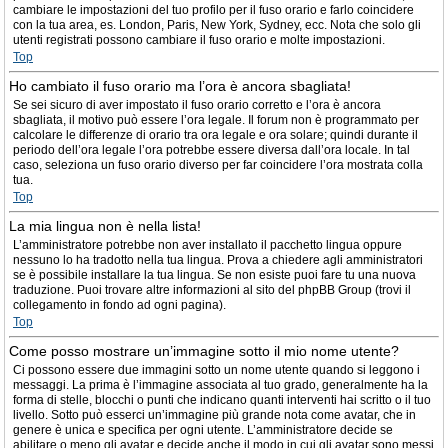
cambiare le impostazioni del tuo profilo per il fuso orario e farlo coincidere
con la tua area, es. London, Paris, New York, Sydney, ecc. Nota che solo gli
utenti registrati possono cambiare il fuso orario e molte impostazioni.
Top
Ho cambiato il fuso orario ma l’ora è ancora sbagliata!
Se sei sicuro di aver impostato il fuso orario corretto e l’ora è ancora
sbagliata, il motivo può essere l’ora legale. Il forum non è programmato per
calcolare le differenze di orario tra ora legale e ora solare; quindi durante il
periodo dell’ora legale l’ora potrebbe essere diversa dall’ora locale. In tal
caso, seleziona un fuso orario diverso per far coincidere l’ora mostrata colla
tua.
Top
La mia lingua non è nella lista!
L’amministratore potrebbe non aver installato il pacchetto lingua oppure
nessuno lo ha tradotto nella tua lingua. Prova a chiedere agli amministratori
se è possibile installare la tua lingua. Se non esiste puoi fare tu una nuova
traduzione. Puoi trovare altre informazioni al sito del phpBB Group (trovi il
collegamento in fondo ad ogni pagina).
Top
Come posso mostrare un’immagine sotto il mio nome utente?
Ci possono essere due immagini sotto un nome utente quando si leggono i
messaggi. La prima è l’immagine associata al tuo grado, generalmente ha la
forma di stelle, blocchi o punti che indicano quanti interventi hai scritto o il tuo
livello. Sotto può esserci un’immagine più grande nota come avatar, che in
genere è unica e specifica per ogni utente. L’amministratore decide se
abilitare o meno gli avatar e decide anche il modo in cui gli avatar sono messi