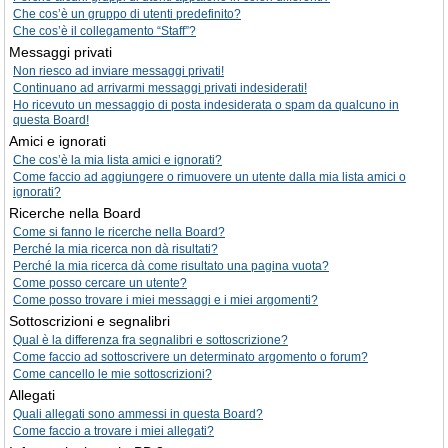
Che cos’è un gruppo di utenti predefinito?
Che cos’è il collegamento “Staff”?
Messaggi privati
Non riesco ad inviare messaggi privati!
Continuano ad arrivarmi messaggi privati indesiderati!
Ho ricevuto un messaggio di posta indesiderata o spam da qualcuno in
questa Board!
Amici e ignorati
Che cos’è la mia lista amici e ignorati?
Come faccio ad aggiungere o rimuovere un utente dalla mia lista amici o
ignorati?
Ricerche nella Board
Come si fanno le ricerche nella Board?
Perché la mia ricerca non dà risultati?
Perché la mia ricerca dà come risultato una pagina vuota?
Come posso cercare un utente?
Come posso trovare i miei messaggi e i miei argomenti?
Sottoscrizioni e segnalibri
Qual è la differenza fra segnalibri e sottoscrizione?
Come faccio ad sottoscrivere un determinato argomento o forum?
Come cancello le mie sottoscrizioni?
Allegati
Quali allegati sono ammessi in questa Board?
Come faccio a trovare i miei allegati?