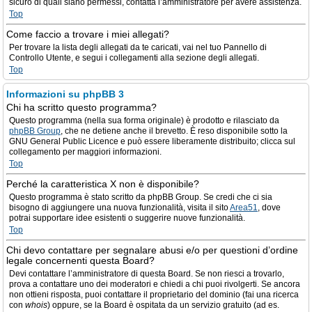
sicuro di quali siano permessi, contatta l’amministratore per avere assistenza.
Top
Come faccio a trovare i miei allegati?
Per trovare la lista degli allegati da te caricati, vai nel tuo Pannello di
Controllo Utente, e segui i collegamenti alla sezione degli allegati.
Top
Informazioni su phpBB 3
Chi ha scritto questo programma?
Questo programma (nella sua forma originale) è prodotto e rilasciato da
phpBB Group
, che ne detiene anche il brevetto. È reso disponibile sotto la
GNU General Public Licence e può essere liberamente distribuito; clicca sul
collegamento per maggiori informazioni.
Top
Perché la caratteristica X non è disponibile?
Questo programma è stato scritto da phpBB Group. Se credi che ci sia
bisogno di aggiungere una nuova funzionalità, visita il sito
Area51
, dove
potrai supportare idee esistenti o suggerire nuove funzionalità.
Top
Chi devo contattare per segnalare abusi e/o per questioni d’ordine
legale concernenti questa Board?
Devi contattare l’amministratore di questa Board. Se non riesci a trovarlo,
prova a contattare uno dei moderatori e chiedi a chi puoi rivolgerti. Se ancora
non ottieni risposta, puoi contattare il proprietario del dominio (fai una ricerca
con
whois
) oppure, se la Board è ospitata da un servizio gratuito (ad es.