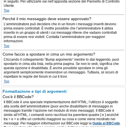
in seguito. Per utilizzarle vai nell’apposita sezione del Pannello di Controllo
Utente.
Top
Perché il mio messaggio deve essere approvato?
L’amministratore può decidere che in un forum i messaggi inseriti devono
prima essere controllati. È inoltre possibile che l’amministratore ti abbia
inserito in un gruppo di utenti i cui messaggi ritiene che vadano controllati
prima di essere resi visibili. Contatta l’amministratore per maggiori
informazioni.
Top
Come faccio a spostare in cima un mio argomento?
Cliccando il collegamento “Bump argomento” mentre lo stai leggendo, puoi
spostarlo in cima alla lista, nella prima pagina. Se non lo vedi, significa che
questa opzione è disabilitata. È anche possibile spostare in cima gli
argomenti semplicemente inserendovi un messaggio. Tuttavia, sii sicuro di
rispettare le regole del forum in cui ti trovi.
Top
Formattazione e tipi di argomenti
Cos’è il BBCode?
Il BBCode è una speciale implementazione dell’HTML; l’utilizzo è soggetto
alla scelta dell’amministratore (puoi anche disabilitarlo di messaggio in
messaggio tramite l’opzione nel modulo di invio messaggi). Il BBCode è
simile all’HTML, i comandi sono racchiusi tra parentesi quadre [ e ] anziché
tra < e > e offre un controllo maggiore su cosa e come viene mostrato nei
messaggi. Per maggiori informazioni sul BBCode leggi la
Guida al BBCode
.