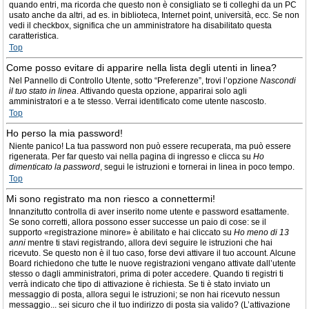
quando entri, ma ricorda che questo non è consigliato se ti colleghi da un PC
usato anche da altri, ad es. in biblioteca, Internet point, università, ecc. Se non
vedi il checkbox, significa che un amministratore ha disabilitato questa
caratteristica.
Top
Come posso evitare di apparire nella lista degli utenti in linea?
Nel Pannello di Controllo Utente, sotto “Preferenze”, trovi l’opzione
Nascondi
il tuo stato in linea
. Attivando questa opzione, apparirai solo agli
amministratori e a te stesso. Verrai identificato come utente nascosto.
Top
Ho perso la mia password!
Niente panico! La tua password non può essere recuperata, ma può essere
rigenerata. Per far questo vai nella pagina di ingresso e clicca su
Ho
dimenticato la password
, segui le istruzioni e tornerai in linea in poco tempo.
Top
Mi sono registrato ma non riesco a connettermi!
Innanzitutto controlla di aver inserito nome utente e password esattamente.
Se sono corretti, allora possono esser successe un paio di cose: se il
supporto «registrazione minore» è abilitato e hai cliccato su
Ho meno di 13
anni
mentre ti stavi registrando, allora devi seguire le istruzioni che hai
ricevuto. Se questo non è il tuo caso, forse devi attivare il tuo account. Alcune
Board richiedono che tutte le nuove registrazioni vengano attivate dall’utente
stesso o dagli amministratori, prima di poter accedere. Quando ti registri ti
verrà indicato che tipo di attivazione è richiesta. Se ti è stato inviato un
messaggio di posta, allora segui le istruzioni; se non hai ricevuto nessun
messaggio... sei sicuro che il tuo indirizzo di posta sia valido? (L’attivazione