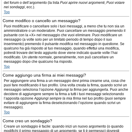
del forum o dell’argomento (la lista
Puoi aprire nuovi argomenti
,
Puoi votare
nei sondaggi
, ecc.).
Top
Come modifico o cancello un messaggio?
Puoi modificare o cancellare solo i tuoi messaggi, a meno che tu non sia un
amministratore o un moderatore. Puoi cancellare un messaggio premendo il
pulsante con la «X» nel messaggio che vuoi eliminare. Puoi modificare un
messaggio (a volte solo per un limitato periodo di tempo dopo il suo
inserimento) premendo il pulsante
modifica
nel messaggio in questione. Se
qualcuno ha già risposto al tuo messaggio, quando effettui una modifica,
potresti trovare del testo aggiunto dove viene indicato quante volte l’hai
modificato. Un utente normale, generalmente, non può cancellare un
messaggio dopo che qualcuno ha risposto.
Top
Come aggiungo una firma ai miei messaggi?
Per aggiungere una firma a un messaggio devi prima crearne una, cosa che
puoi fare modificando il tuo profilo. Una volta creata la firma, quando scrivi un
messaggio seleziona l’opzione
Aggiungi la firma
per aggiungerla. Puoi anche
decidere di aggiungere sempre la firma a tutti i tuoi messaggi selezionando
l’apposita opzione
Aggiungi sempre la mia firma
nel tuo profilo (puoi sempre
evitare di aggiungere la firma deselezionando l’opzione quando scrivi un
messaggio).
Top
Come creo un sondaggio?
Creare un sondaggio è facile: quando inizi un nuovo argomento (o quando
modifichi il primo messaggio di un argomento, se ti è permesso) dovresti