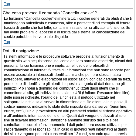
Top
Che cosa provoca il comando “Cancella cookie”?
La funzione “Cancella cookie” eliminerà tutti i cookie generati da phpBB che ti
mantengono autenticato e connesso, oltre a permetterti ad esempio di tenere
traccia di quello che hai letto, se l’amministrazione ha attivato la funzione. Se
hai avuto problemi di accesso o di uscita dal sistema, la cancellazione dei
cookie potrebbe risolvere tale disguido.
Top
Dati di navigazione
I sistemi informatici e le procedure software preposte al funzionamento di
questo sito web acquisiscono, nel corso del loro normale esercizio, alcuni dati
personali la cui trasmissione è implicita nell’uso dei protocolli di
comunicazione di Internet. Si tratta di informazioni che non sono raccolte per
essere associate a interessati identificati, ma che per loro stessa natura
potrebbero, attraverso elaborazioni ed associazioni con dati detenuti da terzi,
permettere di identificare gli utenti. In questa categoria di dati rientrano gli
indirizzi IP o i nomi a dominio dei computer utilizzati dagli utenti che si
connettono al sito, gli indirizzi in notazione URI (Uniform Resource Identifier)
delle risorse richieste, l’orario della richiesta, il metodo utilizzato nel
sottoporre la richiesta al server, la dimensione del file ottenuto in risposta, il
codice numerico indicante lo stato della risposta data dal server (buon fine,
errore, ecc.), l’uri di provenienza ed altri parametri relativi al sistema operativo
e all’ambiente informatico dell’utente. Questi dati vengono utilizzati al solo
fine di ricavare informazioni statistiche anonime sull’uso del sito e per
controllarne il corretto funzionamento. I dati potrebbero essere utilizzati per
l’accertamento di responsabilità in caso di ipotetici reati informatici ai danni
del sito e vengono pertanto conservati per 12 mesi, secondo quanto previsto