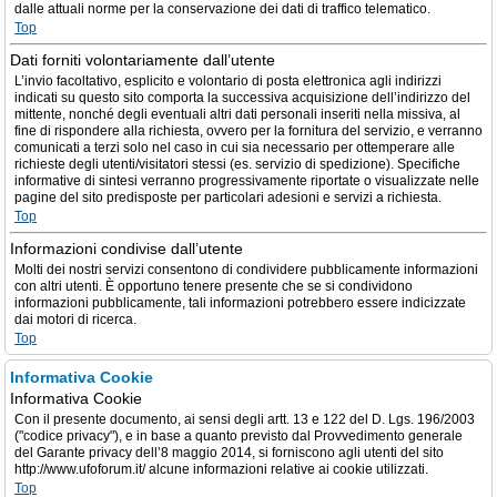
dalle attuali norme per la conservazione dei dati di traffico telematico.
Top
Dati forniti volontariamente dall’utente
L’invio facoltativo, esplicito e volontario di posta elettronica agli indirizzi
indicati su questo sito comporta la successiva acquisizione dell’indirizzo del
mittente, nonché degli eventuali altri dati personali inseriti nella missiva, al
fine di rispondere alla richiesta, ovvero per la fornitura del servizio, e verranno
comunicati a terzi solo nel caso in cui sia necessario per ottemperare alle
richieste degli utenti/visitatori stessi (es. servizio di spedizione). Specifiche
informative di sintesi verranno progressivamente riportate o visualizzate nelle
pagine del sito predisposte per particolari adesioni e servizi a richiesta.
Top
Informazioni condivise dall’utente
Molti dei nostri servizi consentono di condividere pubblicamente informazioni
con altri utenti. È opportuno tenere presente che se si condividono
informazioni pubblicamente, tali informazioni potrebbero essere indicizzate
dai motori di ricerca.
Top
Informativa Cookie
Informativa Cookie
Con il presente documento, ai sensi degli artt. 13 e 122 del D. Lgs. 196/2003
("codice privacy"), e in base a quanto previsto dal Provvedimento generale
del Garante privacy dell’8 maggio 2014, si forniscono agli utenti del sito
http://www.ufoforum.it/ alcune informazioni relative ai cookie utilizzati.
Top