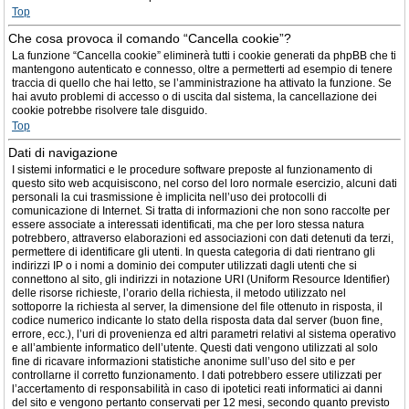
Top
Che cosa provoca il comando “Cancella cookie”?
La funzione “Cancella cookie” eliminerà tutti i cookie generati da phpBB che ti
mantengono autenticato e connesso, oltre a permetterti ad esempio di tenere
traccia di quello che hai letto, se l’amministrazione ha attivato la funzione. Se
hai avuto problemi di accesso o di uscita dal sistema, la cancellazione dei
cookie potrebbe risolvere tale disguido.
Top
Dati di navigazione
I sistemi informatici e le procedure software preposte al funzionamento di
questo sito web acquisiscono, nel corso del loro normale esercizio, alcuni dati
personali la cui trasmissione è implicita nell’uso dei protocolli di
comunicazione di Internet. Si tratta di informazioni che non sono raccolte per
essere associate a interessati identificati, ma che per loro stessa natura
potrebbero, attraverso elaborazioni ed associazioni con dati detenuti da terzi,
permettere di identificare gli utenti. In questa categoria di dati rientrano gli
indirizzi IP o i nomi a dominio dei computer utilizzati dagli utenti che si
connettono al sito, gli indirizzi in notazione URI (Uniform Resource Identifier)
delle risorse richieste, l’orario della richiesta, il metodo utilizzato nel
sottoporre la richiesta al server, la dimensione del file ottenuto in risposta, il
codice numerico indicante lo stato della risposta data dal server (buon fine,
errore, ecc.), l’uri di provenienza ed altri parametri relativi al sistema operativo
e all’ambiente informatico dell’utente. Questi dati vengono utilizzati al solo
fine di ricavare informazioni statistiche anonime sull’uso del sito e per
controllarne il corretto funzionamento. I dati potrebbero essere utilizzati per
l’accertamento di responsabilità in caso di ipotetici reati informatici ai danni
del sito e vengono pertanto conservati per 12 mesi, secondo quanto previsto