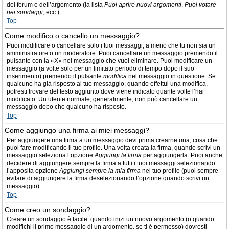
del forum o dell’argomento (la lista
Puoi aprire nuovi argomenti
,
Puoi votare
nei sondaggi
, ecc.).
Top
Come modifico o cancello un messaggio?
Puoi modificare o cancellare solo i tuoi messaggi, a meno che tu non sia un
amministratore o un moderatore. Puoi cancellare un messaggio premendo il
pulsante con la «X» nel messaggio che vuoi eliminare. Puoi modificare un
messaggio (a volte solo per un limitato periodo di tempo dopo il suo
inserimento) premendo il pulsante
modifica
nel messaggio in questione. Se
qualcuno ha già risposto al tuo messaggio, quando effettui una modifica,
potresti trovare del testo aggiunto dove viene indicato quante volte l’hai
modificato. Un utente normale, generalmente, non può cancellare un
messaggio dopo che qualcuno ha risposto.
Top
Come aggiungo una firma ai miei messaggi?
Per aggiungere una firma a un messaggio devi prima crearne una, cosa che
puoi fare modificando il tuo profilo. Una volta creata la firma, quando scrivi un
messaggio seleziona l’opzione
Aggiungi la firma
per aggiungerla. Puoi anche
decidere di aggiungere sempre la firma a tutti i tuoi messaggi selezionando
l’apposita opzione
Aggiungi sempre la mia firma
nel tuo profilo (puoi sempre
evitare di aggiungere la firma deselezionando l’opzione quando scrivi un
messaggio).
Top
Come creo un sondaggio?
Creare un sondaggio è facile: quando inizi un nuovo argomento (o quando
modifichi il primo messaggio di un argomento, se ti è permesso) dovresti