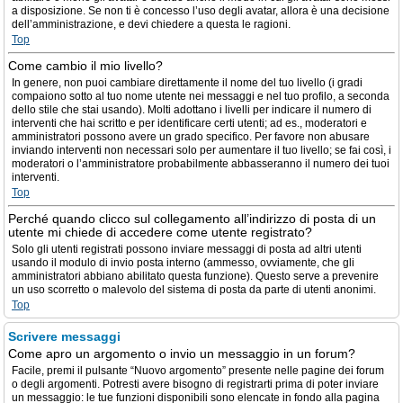
a disposizione. Se non ti è concesso l’uso degli avatar, allora è una decisione
dell’amministrazione, e devi chiedere a questa le ragioni.
Top
Come cambio il mio livello?
In genere, non puoi cambiare direttamente il nome del tuo livello (i gradi
compaiono sotto al tuo nome utente nei messaggi e nel tuo profilo, a seconda
dello stile che stai usando). Molti adottano i livelli per indicare il numero di
interventi che hai scritto e per identificare certi utenti; ad es., moderatori e
amministratori possono avere un grado specifico. Per favore non abusare
inviando interventi non necessari solo per aumentare il tuo livello; se fai così, i
moderatori o l’amministratore probabilmente abbasseranno il numero dei tuoi
interventi.
Top
Perché quando clicco sul collegamento all’indirizzo di posta di un
utente mi chiede di accedere come utente registrato?
Solo gli utenti registrati possono inviare messaggi di posta ad altri utenti
usando il modulo di invio posta interno (ammesso, ovviamente, che gli
amministratori abbiano abilitato questa funzione). Questo serve a prevenire
un uso scorretto o malevolo del sistema di posta da parte di utenti anonimi.
Top
Scrivere messaggi
Come apro un argomento o invio un messaggio in un forum?
Facile, premi il pulsante “Nuovo argomento” presente nelle pagine dei forum
o degli argomenti. Potresti avere bisogno di registrarti prima di poter inviare
un messaggio: le tue funzioni disponibili sono elencate in fondo alla pagina