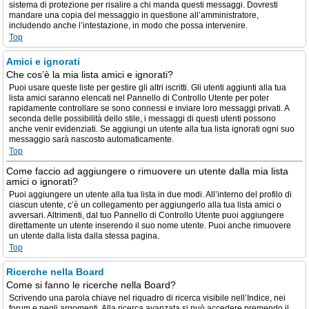
sistema di protezione per risalire a chi manda questi messaggi. Dovresti
mandare una copia del messaggio in questione all’amministratore,
includendo anche l’intestazione, in modo che possa intervenire.
Top
Amici e ignorati
Che cos’è la mia lista amici e ignorati?
Puoi usare queste liste per gestire gli altri iscritti. Gli utenti aggiunti alla tua
lista amici saranno elencati nel Pannello di Controllo Utente per poter
rapidamente controllare se sono connessi e inviare loro messaggi privati. A
seconda delle possibilità dello stile, i messaggi di questi utenti possono
anche venir evidenziati. Se aggiungi un utente alla tua lista ignorati ogni suo
messaggio sarà nascosto automaticamente.
Top
Come faccio ad aggiungere o rimuovere un utente dalla mia lista
amici o ignorati?
Puoi aggiungere un utente alla tua lista in due modi. All’interno del profilo di
ciascun utente, c’è un collegamento per aggiungerlo alla tua lista amici o
avversari. Altrimenti, dal tuo Pannello di Controllo Utente puoi aggiungere
direttamente un utente inserendo il suo nome utente. Puoi anche rimuovere
un utente dalla lista dalla stessa pagina.
Top
Ricerche nella Board
Come si fanno le ricerche nella Board?
Scrivendo una parola chiave nel riquadro di ricerca visibile nell’Indice, nei
forum e negli argomenti. Alla ricerca avanzata si può accedere premendo il