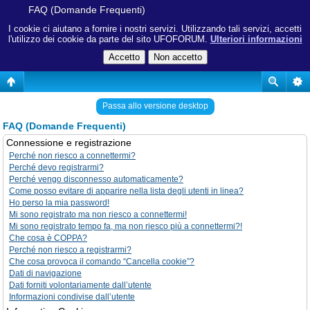
FAQ (Domande Frequenti)
I cookie ci aiutano a fornire i nostri servizi. Utilizzando tali servizi, accetti
l'utilizzo dei cookie da parte del sito UFOFORUM.
Ulteriori informazioni
Passa allo versione desktop
FAQ (Domande Frequenti)
Connessione e registrazione
Perché non riesco a connettermi?
Perché devo registrarmi?
Perché vengo disconnesso automaticamente?
Come posso evitare di apparire nella lista degli utenti in linea?
Ho perso la mia password!
Mi sono registrato ma non riesco a connettermi!
Mi sono registrato tempo fa, ma non riesco più a connettermi?!
Che cosa è COPPA?
Perché non riesco a registrarmi?
Che cosa provoca il comando “Cancella cookie”?
Dati di navigazione
Dati forniti volontariamente dall’utente
Informazioni condivise dall’utente