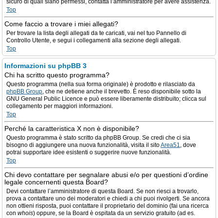
sicuro di quali siano permessi, contatta l’amministratore per avere assistenza.
Top
Come faccio a trovare i miei allegati?
Per trovare la lista degli allegati da te caricati, vai nel tuo Pannello di
Controllo Utente, e segui i collegamenti alla sezione degli allegati.
Top
Informazioni su phpBB 3
Chi ha scritto questo programma?
Questo programma (nella sua forma originale) è prodotto e rilasciato da
phpBB Group
, che ne detiene anche il brevetto. È reso disponibile sotto la
GNU General Public Licence e può essere liberamente distribuito; clicca sul
collegamento per maggiori informazioni.
Top
Perché la caratteristica X non è disponibile?
Questo programma è stato scritto da phpBB Group. Se credi che ci sia
bisogno di aggiungere una nuova funzionalità, visita il sito
Area51
, dove
potrai supportare idee esistenti o suggerire nuove funzionalità.
Top
Chi devo contattare per segnalare abusi e/o per questioni d’ordine
legale concernenti questa Board?
Devi contattare l’amministratore di questa Board. Se non riesci a trovarlo,
prova a contattare uno dei moderatori e chiedi a chi puoi rivolgerti. Se ancora
non ottieni risposta, puoi contattare il proprietario del dominio (fai una ricerca
con
whois
) oppure, se la Board è ospitata da un servizio gratuito (ad es.