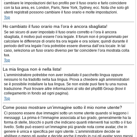
cambiare le impostazioni del tuo profilo per il fuso orario e farlo coincidere
con la tua area, es. London, Paris, New York, Sydney, ecc. Nota che solo gli
utenti registrati possono cambiare il fuso orario e molte impostazioni.
Top
Ho cambiato il fuso orario ma l’ora è ancora sbagliata!
Se sei sicuro di aver impostato il fuso orario corretto e l’ora è ancora
sbagliata, il motivo può essere l’ora legale. Il forum non è programmato per
calcolare le differenze di orario tra ora legale e ora solare; quindi durante il
periodo dell’ora legale l’ora potrebbe essere diversa dall’ora locale. In tal
caso, seleziona un fuso orario diverso per far coincidere l’ora mostrata colla
tua.
Top
La mia lingua non è nella lista!
L’amministratore potrebbe non aver installato il pacchetto lingua oppure
nessuno lo ha tradotto nella tua lingua. Prova a chiedere agli amministratori
se è possibile installare la tua lingua. Se non esiste puoi fare tu una nuova
traduzione. Puoi trovare altre informazioni al sito del phpBB Group (trovi il
collegamento in fondo ad ogni pagina).
Top
Come posso mostrare un’immagine sotto il mio nome utente?
Ci possono essere due immagini sotto un nome utente quando si leggono i
messaggi. La prima è l’immagine associata al tuo grado, generalmente ha la
forma di stelle, blocchi o punti che indicano quanti interventi hai scritto o il tuo
livello. Sotto può esserci un’immagine più grande nota come avatar, che in
genere è unica e specifica per ogni utente. L’amministratore decide se
abilitare o meno gli avatar e decide anche il modo in cui gli avatar sono messi