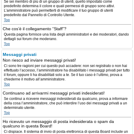
Se sei membro di più di un gruppo di utenti, quello impostato come
predefinito determina il colore e quali permessi di gruppo sono attivi.
L’amministratore può permetterti di modificare il tuo gruppo di utenti
predefinito dal Pannello di Controllo Utente.
Top
Che cos’è il collegamento “Staff”?
Questa pagina fornisce una lista degli amministratori e dei moderatori, dando
dettagli sui forum che moderano.
Top
Messaggi privati
Non riesco ad inviare messaggi privati!
Ci sono tre ragioni per cui questo può accadere: non sei registrato o non hai
effettuato l’accesso, l’amministratore ha disabilitato i messaggi privati per tutto
il forum, oppure li ha disabilitati solo a te. Se il tuo caso è l’ultimo, prova a
chiederne il motivo all’amministratore.
Top
Continuano ad arrivarmi messaggi privati indesiderati!
Se continui a ricevere messaggi indesiderati da qualcuno, prova a informare
della cosa l’amministratore, che può interdire l’uso dei messaggi privati a un
determinato utente.
Top
Ho ricevuto un messaggio di posta indesiderata o spam da
qualcuno in questa Board!
Ci dispiace. Il sistema di invio di posta elettronica di questa Board include un