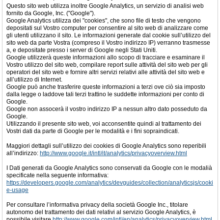
Questo sito web utilizza inoltre Google Analytics, un servizio di analisi web
fornito da Google, Inc. ("Google").
Google Analytics utilizza dei "cookies", che sono file di testo che vengono
depositati sul Vostro computer per consentire al sito web di analizzare come
gli utenti utilizzano il sito. Le informazioni generate dal cookie sull’utilizzo del
sito web da parte Vostra (compreso il Vostro indirizzo IP) verranno trasmesse
a, e depositate presso i server di Google negli Stati Uniti.
Google utilizzerà queste informazioni allo scopo di tracciare e esaminare il
Vostro utilizzo del sito web, compilare report sulle attività del sito web per gli
operatori del sito web e fornire altri servizi relativi alle attività del sito web e
all’utilizzo di Internet.
Google può anche trasferire queste informazioni a terzi ove ciò sia imposto
dalla legge o laddove tali terzi trattino le suddette informazioni per conto di
Google.
Google non assocerà il vostro indirizzo IP a nessun altro dato posseduto da
Google.
Utilizzando il presente sito web, voi acconsentite quindi al trattamento dei
Vostri dati da parte di Google per le modalità e i fini sopraindicati.
Maggiori dettagli sull’utilizzo dei cookies di Google Analytics sono reperibili
all’indirizzo:
http://www.google.it/intl/it/analytics/privacyoverview.html
I Dati generati da Google Analytics sono conservati da Google con le modalià
specificate nella seguente informativa:
https://developers.google.com/analytics/devguides/collection/analyticsjs/cooki
e-usage
Per consultare l’informativa privacy della società Google Inc., titolare
autonomo del trattamento dei dati relativi al servizio Google Analytics, è
possibile visitare
http://www.google.com/intl/en/analytics/privacyoverview.html