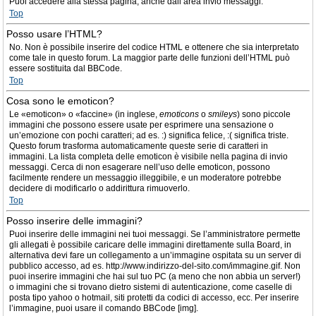
Puoi accedere alla stessa pagina, anche dall’area invio messaggi.
Top
Posso usare l’HTML?
No. Non è possibile inserire del codice HTML e ottenere che sia interpretato
come tale in questo forum. La maggior parte delle funzioni dell’HTML può
essere sostituita dal BBCode.
Top
Cosa sono le emoticon?
Le «emoticon» o «faccine» (in inglese,
emoticons
o
smileys
) sono piccole
immagini che possono essere usate per esprimere una sensazione o
un’emozione con pochi caratteri; ad es. :) significa felice, :( significa triste.
Questo forum trasforma automaticamente queste serie di caratteri in
immagini. La lista completa delle emoticon è visibile nella pagina di invio
messaggi. Cerca di non esagerare nell’uso delle emoticon, possono
facilmente rendere un messaggio illeggibile, e un moderatore potrebbe
decidere di modificarlo o addirittura rimuoverlo.
Top
Posso inserire delle immagini?
Puoi inserire delle immagini nei tuoi messaggi. Se l’amministratore permette
gli allegati è possibile caricare delle immagini direttamente sulla Board, in
alternativa devi fare un collegamento a un’immagine ospitata su un server di
pubblico accesso, ad es. http://www.indirizzo-del-sito.com/immagine.gif. Non
puoi inserire immagini che hai sul tuo PC (a meno che non abbia un server!)
o immagini che si trovano dietro sistemi di autenticazione, come caselle di
posta tipo yahoo o hotmail, siti protetti da codici di accesso, ecc. Per inserire
l’immagine, puoi usare il comando BBCode [img].