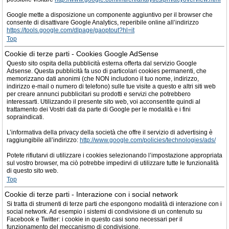
Google mette a disposizione un componente aggiuntivo per il browser che
consente di disattivare Google Analytics, reperibile online all’indirizzo
https://tools.google.com/dlpage/gaoptout?hl=it
Top
Cookie di terze parti - Cookies Google AdSense
Questo sito ospita della pubblicità esterna offerta dal servizio Google
Adsense. Questa pubblicità fa uso di particolari cookies permanenti, che
memorizzano dati anonimi (che NON includono il tuo nome, indirizzo,
indirizzo e-mail o numero di telefono) sulle tue visite a questo e altri siti web
per creare annunci pubblicitari su prodotti e servizi che potrebbero
interessarti. Utilizzando il presente sito web, voi acconsentite quindi al
trattamento dei Vostri dati da parte di Google per le modalità e i fini
sopraindicati.
L’informativa della privacy della società che offre il servizio di advertising è
raggiungibile all’indirizzo:
http://www.google.com/policies/technologies/ads/
Potete rifiutarvi di utilizzare i cookies selezionando l’impostazione appropriata
sul vostro browser, ma ciò potrebbe impedirvi di utilizzare tutte le funzionalità
di questo sito web.
Top
Cookie di terze parti - Interazione con i social network
Si tratta di strumenti di terze parti che espongono modalità di interazione con i
social network. Ad esempio i sistemi di condivisione di un contenuto su
Facebook e Twitter: i cookie in questo casi sono necessari per il
funzionamento del meccanismo di condivisione.