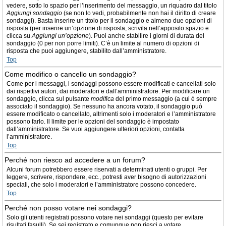
vedere, sotto lo spazio per l’inserimento del messaggio, un riquadro dal titolo
Aggiungi sondaggio
(se non lo vedi, probabilmente non hai il diritto di creare
sondaggi). Basta inserire un titolo per il sondaggio e almeno due opzioni di
risposta (per inserire un’opzione di risposta, scrivila nell’apposito spazio e
clicca su
Aggiungi un’opzione
). Puoi anche stabilire i giorni di durata del
sondaggio (0 per non porre limiti). C’è un limite al numero di opzioni di
risposta che puoi aggiungere, stabilito dall’amministratore.
Top
Come modifico o cancello un sondaggio?
Come per i messaggi, i sondaggi possono essere modificati e cancellati solo
dai rispettivi autori, dai moderatori e dall’amministratore. Per modificare un
sondaggio, clicca sul pulsante
modifica
del primo messaggio (a cui è sempre
associato il sondaggio). Se nessuno ha ancora votato, il sondaggio può
essere modificato o cancellato, altrimenti solo i moderatori e l’amministratore
possono farlo. Il limite per le opzioni del sondaggio è impostato
dall’amministratore. Se vuoi aggiungere ulteriori opzioni, contatta
l’amministratore.
Top
Perché non riesco ad accedere a un forum?
Alcuni forum potrebbero essere riservati a determinati utenti o gruppi. Per
leggere, scrivere, rispondere, ecc., potresti aver bisogno di autorizzazioni
speciali, che solo i moderatori e l’amministratore possono concedere.
Top
Perché non posso votare nei sondaggi?
Solo gli utenti registrati possono votare nei sondaggi (questo per evitare
risultati fasulli). Se sei registrato e comunque non riesci a votare,