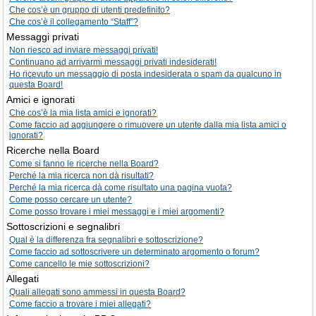
Che cos’è un gruppo di utenti predefinito?
Che cos’è il collegamento “Staff”?
Messaggi privati
Non riesco ad inviare messaggi privati!
Continuano ad arrivarmi messaggi privati indesiderati!
Ho ricevuto un messaggio di posta indesiderata o spam da qualcuno in
questa Board!
Amici e ignorati
Che cos’è la mia lista amici e ignorati?
Come faccio ad aggiungere o rimuovere un utente dalla mia lista amici o
ignorati?
Ricerche nella Board
Come si fanno le ricerche nella Board?
Perché la mia ricerca non dà risultati?
Perché la mia ricerca dà come risultato una pagina vuota?
Come posso cercare un utente?
Come posso trovare i miei messaggi e i miei argomenti?
Sottoscrizioni e segnalibri
Qual è la differenza fra segnalibri e sottoscrizione?
Come faccio ad sottoscrivere un determinato argomento o forum?
Come cancello le mie sottoscrizioni?
Allegati
Quali allegati sono ammessi in questa Board?
Come faccio a trovare i miei allegati?