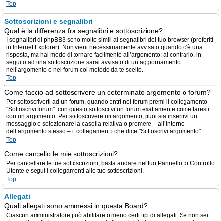
Top
Sottoscrizioni e segnalibri
Qual è la differenza fra segnalibri e sottoscrizione?
I segnalibri di phpBB3 sono molto simili ai segnalibri del tuo browser (preferiti
in Internet Explorer). Non vieni necessariamente avvisato quando c’è una
risposta, ma hai modo di tornare facilmente all’argomento; al contrario, in
seguito ad una sottoscrizione sarai avvisato di un aggiornamento
nell’argomento o nel forum col metodo da te scelto.
Top
Come faccio ad sottoscrivere un determinato argomento o forum?
Per sottoscriverti ad un forum, quando entri nel forum premi il collegamento
"Sottoscrivi forum": con questo sottoscrivi un forum esattamente come faresti
con un argomento. Per sottoscrivere un argomento, puoi sia inserirvi un
messaggio e selezionare la casella relativa o premere – all’interno
dell’argomento stesso – il collegamento che dice "Sottoscrivi argomento".
Top
Come cancello le mie sottoscrizioni?
Per cancellare le tue sottoscrizioni, basta andare nel tuo Pannello di Controllo
Utente e segui i collegamenti alle tue sottoscrizioni.
Top
Allegati
Quali allegati sono ammessi in questa Board?
Ciascun amministratore può abilitare o meno certi tipi di allegati. Se non sei