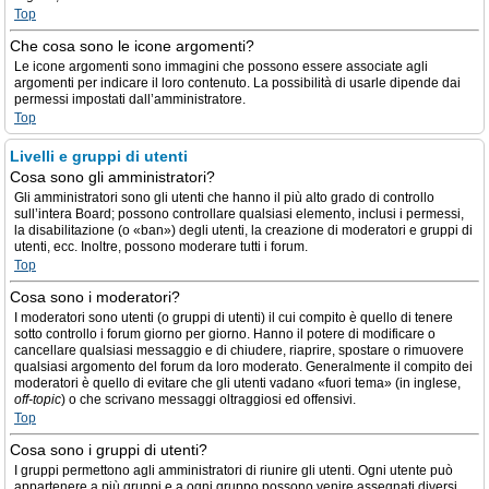
Top
Che cosa sono le icone argomenti?
Le icone argomenti sono immagini che possono essere associate agli
argomenti per indicare il loro contenuto. La possibilità di usarle dipende dai
permessi impostati dall’amministratore.
Top
Livelli e gruppi di utenti
Cosa sono gli amministratori?
Gli amministratori sono gli utenti che hanno il più alto grado di controllo
sull’intera Board; possono controllare qualsiasi elemento, inclusi i permessi,
la disabilitazione (o «ban») degli utenti, la creazione di moderatori e gruppi di
utenti, ecc. Inoltre, possono moderare tutti i forum.
Top
Cosa sono i moderatori?
I moderatori sono utenti (o gruppi di utenti) il cui compito è quello di tenere
sotto controllo i forum giorno per giorno. Hanno il potere di modificare o
cancellare qualsiasi messaggio e di chiudere, riaprire, spostare o rimuovere
qualsiasi argomento del forum da loro moderato. Generalmente il compito dei
moderatori è quello di evitare che gli utenti vadano «fuori tema» (in inglese,
off-topic
) o che scrivano messaggi oltraggiosi ed offensivi.
Top
Cosa sono i gruppi di utenti?
I gruppi permettono agli amministratori di riunire gli utenti. Ogni utente può
appartenere a più gruppi e a ogni gruppo possono venire assegnati diversi