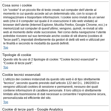
Cosa sono i cookie
Un "cookie" è un piccolo file di testo creato sul computer dell’utente al
momento in cui questo accede ad un determinato sito, con lo scopo di
immagazzinare e trasportare informazioni. I cookie sono inviati da un server
web (che è il computer sul quale è in esecuzione il sito web visitato) al
browser dell’utente (Internet Explorer, Mozilla Firefox, Google Chrome, ecc.) e
memorizzati sul computer di quest’ultimo; vengono, quindi, re-inviati al sito
web al momento delle visite successive. Nel corso della navigazione l’utente
potrebbe ricevere sul suo terminale anche cookie di siti diversi (cookies di
"terze parti"), impostati direttamente da gestori di detti siti web e utilizzati per
le finalità e secondo le modalità da questi definiti.
Top
Tipologie di cookie
Questo sito fa uso di 2 tipologie di cookie: "Cookie tecnici essenziali" e
"Cookie di terze parti".
Top
Cookie tecnici essenziali
L’utilizzo dei cookies instanziati da questo sito web è di tipo strettamente
“tecnico”, secondo quanto previsto dall’articolo 122 del D.L. 196/2003 e
vengono utilizzati cookies di sessione e permanenti, nessuno dei quali
contiene informazioni di carattere personale. Il loro utilizzo è strettamente
limitato alla trasmissione di dati necessari a consentire l’esplorazione sicura,
personalizzata ed efficiente del sito.
Top
Cookie di terze parti - Google Analytics