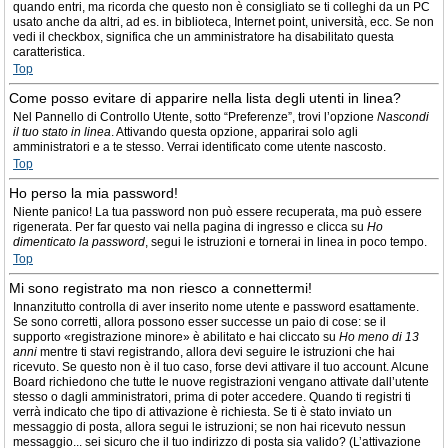
quando entri, ma ricorda che questo non è consigliato se ti colleghi da un PC
usato anche da altri, ad es. in biblioteca, Internet point, università, ecc. Se non
vedi il checkbox, significa che un amministratore ha disabilitato questa
caratteristica.
Top
Come posso evitare di apparire nella lista degli utenti in linea?
Nel Pannello di Controllo Utente, sotto “Preferenze”, trovi l’opzione
Nascondi
il tuo stato in linea
. Attivando questa opzione, apparirai solo agli
amministratori e a te stesso. Verrai identificato come utente nascosto.
Top
Ho perso la mia password!
Niente panico! La tua password non può essere recuperata, ma può essere
rigenerata. Per far questo vai nella pagina di ingresso e clicca su
Ho
dimenticato la password
, segui le istruzioni e tornerai in linea in poco tempo.
Top
Mi sono registrato ma non riesco a connettermi!
Innanzitutto controlla di aver inserito nome utente e password esattamente.
Se sono corretti, allora possono esser successe un paio di cose: se il
supporto «registrazione minore» è abilitato e hai cliccato su
Ho meno di 13
anni
mentre ti stavi registrando, allora devi seguire le istruzioni che hai
ricevuto. Se questo non è il tuo caso, forse devi attivare il tuo account. Alcune
Board richiedono che tutte le nuove registrazioni vengano attivate dall’utente
stesso o dagli amministratori, prima di poter accedere. Quando ti registri ti
verrà indicato che tipo di attivazione è richiesta. Se ti è stato inviato un
messaggio di posta, allora segui le istruzioni; se non hai ricevuto nessun
messaggio... sei sicuro che il tuo indirizzo di posta sia valido? (L’attivazione