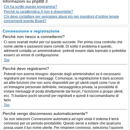
Informazioni su phpBB 3
Chi ha scritto questo programma?
Perché la caratteristica X non è disponibile?
Chi devo contattare per segnalare abusi e/o per questioni d’ordine legale
concernenti questa Board?
Connessione e registrazione
Perché non riesco a connettermi?
Ci sono svariati motivi per cui questo succede. Per prima cosa controlla che
nome utente e password siano corretti. Di solito il problema è questo,
altrimenti contatta un amministratore: potresti essere stato bannato o potrebbe
esserci un errore di configurazione.
Top
Perché devo registrarmi?
Potresti non averne bisogno: dipende dagli amministratori se è necessario
registrarsi per inviare messaggi. Comunque, la registrazione ti darà accesso
ad altre funzioni che non sono disponibili per gli utenti ospiti come l’uso di
un’immagine personale definibile, messaggistica privata, la possibilità di
inviare messaggi di posta direttamente dal forum, l’iscrizione a gruppi utenti,
ecc. Ti bastano pochi secondi per registrarti e quindi ti raccomandiamo di
farlo.
Top
Perché vengo disconnesso automaticamente?
Se non selezioni
Connessione automatica ad ogni visita
il sistema ti terrà
connesso per un periodo prestabilito. Questo serve a evitare che qualcuno
possa usare il tuo nome utente. Per rimanere connesso, seleziona l’opzione