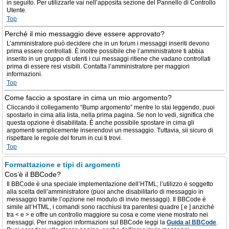
in seguito. Per utilizzarle vai nell’apposita sezione del Pannello di Controllo
Utente.
Top
Perché il mio messaggio deve essere approvato?
L’amministratore può decidere che in un forum i messaggi inseriti devono
prima essere controllati. È inoltre possibile che l’amministratore ti abbia
inserito in un gruppo di utenti i cui messaggi ritiene che vadano controllati
prima di essere resi visibili. Contatta l’amministratore per maggiori
informazioni.
Top
Come faccio a spostare in cima un mio argomento?
Cliccando il collegamento “Bump argomento” mentre lo stai leggendo, puoi
spostarlo in cima alla lista, nella prima pagina. Se non lo vedi, significa che
questa opzione è disabilitata. È anche possibile spostare in cima gli
argomenti semplicemente inserendovi un messaggio. Tuttavia, sii sicuro di
rispettare le regole del forum in cui ti trovi.
Top
Formattazione e tipi di argomenti
Cos’è il BBCode?
Il BBCode è una speciale implementazione dell’HTML; l’utilizzo è soggetto
alla scelta dell’amministratore (puoi anche disabilitarlo di messaggio in
messaggio tramite l’opzione nel modulo di invio messaggi). Il BBCode è
simile all’HTML, i comandi sono racchiusi tra parentesi quadre [ e ] anziché
tra < e > e offre un controllo maggiore su cosa e come viene mostrato nei
messaggi. Per maggiori informazioni sul BBCode leggi la
Guida al BBCode
.