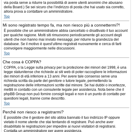
via posta serve a ridurre la possibilità di avere utenti anonimi che abusano
della Board.) Se sei sicuro che l’indirizzo di posta che hai usato sia corretto,
allora prova a contattare un amministratore.
Top
Mi sono registrato tempo fa, ma non riesco più a connettermi?!
È possibile che un amministratore abbia cancellato o disattivato il tuo account
per qualche ragione. Molti siti rimuovono periodicamente gli account degli
utenti che non hanno mai inviato messaggi, per ridurre la grandezza del
database. Se il motivo è quest’ultimo registrati nuovamente e cerca di farti
coinvolgere maggiormente nelle discussioni.
Top
Che cosa è COPPA?
COPPA, o la Legge sulla privacy per la protezione dei minori del 1998, è una
legge statunitense che richiede ai siti web di poter raccogliere le informazioni
dei minori di età inferiore a 13 anni. Per avere tale consenso serve una
richiesta scritta da parte del genitore o tutore legale, permettendo la
registrazione delle informazioni scritte dal minore. Se hai dubbi o incertezze,
mettiti in contatto con un consulente legale per assistenza. Nota bene che il
phpBB Group non può fornire consigli legali e non è un punto di contatto per
questioni legali, tranne come descritto.
Top
Perché non riesco a registrarmi?
È possibile che il gestore del sito abbia bannato il tuo indirizzo IP oppure
vietato il nome utente che stai tentando di registrare. Può anche aver
disabilitato le registrazioni per impedire ai nuovi visitatori di registrarsi.
Contatta un amministratore per avere assistenza.