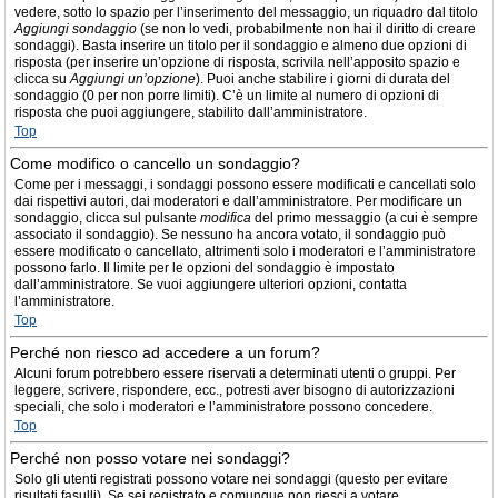
vedere, sotto lo spazio per l’inserimento del messaggio, un riquadro dal titolo
Aggiungi sondaggio
(se non lo vedi, probabilmente non hai il diritto di creare
sondaggi). Basta inserire un titolo per il sondaggio e almeno due opzioni di
risposta (per inserire un’opzione di risposta, scrivila nell’apposito spazio e
clicca su
Aggiungi un’opzione
). Puoi anche stabilire i giorni di durata del
sondaggio (0 per non porre limiti). C’è un limite al numero di opzioni di
risposta che puoi aggiungere, stabilito dall’amministratore.
Top
Come modifico o cancello un sondaggio?
Come per i messaggi, i sondaggi possono essere modificati e cancellati solo
dai rispettivi autori, dai moderatori e dall’amministratore. Per modificare un
sondaggio, clicca sul pulsante
modifica
del primo messaggio (a cui è sempre
associato il sondaggio). Se nessuno ha ancora votato, il sondaggio può
essere modificato o cancellato, altrimenti solo i moderatori e l’amministratore
possono farlo. Il limite per le opzioni del sondaggio è impostato
dall’amministratore. Se vuoi aggiungere ulteriori opzioni, contatta
l’amministratore.
Top
Perché non riesco ad accedere a un forum?
Alcuni forum potrebbero essere riservati a determinati utenti o gruppi. Per
leggere, scrivere, rispondere, ecc., potresti aver bisogno di autorizzazioni
speciali, che solo i moderatori e l’amministratore possono concedere.
Top
Perché non posso votare nei sondaggi?
Solo gli utenti registrati possono votare nei sondaggi (questo per evitare
risultati fasulli). Se sei registrato e comunque non riesci a votare,