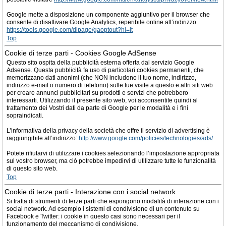
Google mette a disposizione un componente aggiuntivo per il browser che
consente di disattivare Google Analytics, reperibile online all’indirizzo
https://tools.google.com/dlpage/gaoptout?hl=it
Top
Cookie di terze parti - Cookies Google AdSense
Questo sito ospita della pubblicità esterna offerta dal servizio Google
Adsense. Questa pubblicità fa uso di particolari cookies permanenti, che
memorizzano dati anonimi (che NON includono il tuo nome, indirizzo,
indirizzo e-mail o numero di telefono) sulle tue visite a questo e altri siti web
per creare annunci pubblicitari su prodotti e servizi che potrebbero
interessarti. Utilizzando il presente sito web, voi acconsentite quindi al
trattamento dei Vostri dati da parte di Google per le modalità e i fini
sopraindicati.
L’informativa della privacy della società che offre il servizio di advertising è
raggiungibile all’indirizzo:
http://www.google.com/policies/technologies/ads/
Potete rifiutarvi di utilizzare i cookies selezionando l’impostazione appropriata
sul vostro browser, ma ciò potrebbe impedirvi di utilizzare tutte le funzionalità
di questo sito web.
Top
Cookie di terze parti - Interazione con i social network
Si tratta di strumenti di terze parti che espongono modalità di interazione con i
social network. Ad esempio i sistemi di condivisione di un contenuto su
Facebook e Twitter: i cookie in questo casi sono necessari per il
funzionamento del meccanismo di condivisione.