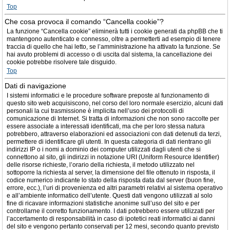
Top
Che cosa provoca il comando “Cancella cookie”?
La funzione “Cancella cookie” eliminerà tutti i cookie generati da phpBB che ti
mantengono autenticato e connesso, oltre a permetterti ad esempio di tenere
traccia di quello che hai letto, se l’amministrazione ha attivato la funzione. Se
hai avuto problemi di accesso o di uscita dal sistema, la cancellazione dei
cookie potrebbe risolvere tale disguido.
Top
Dati di navigazione
I sistemi informatici e le procedure software preposte al funzionamento di
questo sito web acquisiscono, nel corso del loro normale esercizio, alcuni dati
personali la cui trasmissione è implicita nell’uso dei protocolli di
comunicazione di Internet. Si tratta di informazioni che non sono raccolte per
essere associate a interessati identificati, ma che per loro stessa natura
potrebbero, attraverso elaborazioni ed associazioni con dati detenuti da terzi,
permettere di identificare gli utenti. In questa categoria di dati rientrano gli
indirizzi IP o i nomi a dominio dei computer utilizzati dagli utenti che si
connettono al sito, gli indirizzi in notazione URI (Uniform Resource Identifier)
delle risorse richieste, l’orario della richiesta, il metodo utilizzato nel
sottoporre la richiesta al server, la dimensione del file ottenuto in risposta, il
codice numerico indicante lo stato della risposta data dal server (buon fine,
errore, ecc.), l’uri di provenienza ed altri parametri relativi al sistema operativo
e all’ambiente informatico dell’utente. Questi dati vengono utilizzati al solo
fine di ricavare informazioni statistiche anonime sull’uso del sito e per
controllarne il corretto funzionamento. I dati potrebbero essere utilizzati per
l’accertamento di responsabilità in caso di ipotetici reati informatici ai danni
del sito e vengono pertanto conservati per 12 mesi, secondo quanto previsto