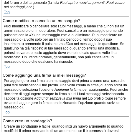
del forum o dell’argomento (la lista
Puoi aprire nuovi argomenti
,
Puoi votare
nei sondaggi
, ecc.).
Top
Come modifico o cancello un messaggio?
Puoi modificare o cancellare solo i tuoi messaggi, a meno che tu non sia un
amministratore o un moderatore. Puoi cancellare un messaggio premendo il
pulsante con la «X» nel messaggio che vuoi eliminare. Puoi modificare un
messaggio (a volte solo per un limitato periodo di tempo dopo il suo
inserimento) premendo il pulsante
modifica
nel messaggio in questione. Se
qualcuno ha già risposto al tuo messaggio, quando effettui una modifica,
potresti trovare del testo aggiunto dove viene indicato quante volte l’hai
modificato. Un utente normale, generalmente, non può cancellare un
messaggio dopo che qualcuno ha risposto.
Top
Come aggiungo una firma ai miei messaggi?
Per aggiungere una firma a un messaggio devi prima crearne una, cosa che
puoi fare modificando il tuo profilo. Una volta creata la firma, quando scrivi un
messaggio seleziona l’opzione
Aggiungi la firma
per aggiungerla. Puoi anche
decidere di aggiungere sempre la firma a tutti i tuoi messaggi selezionando
l’apposita opzione
Aggiungi sempre la mia firma
nel tuo profilo (puoi sempre
evitare di aggiungere la firma deselezionando l’opzione quando scrivi un
messaggio).
Top
Come creo un sondaggio?
Creare un sondaggio è facile: quando inizi un nuovo argomento (o quando
modifichi il primo messaggio di un argomento, se ti è permesso) dovresti