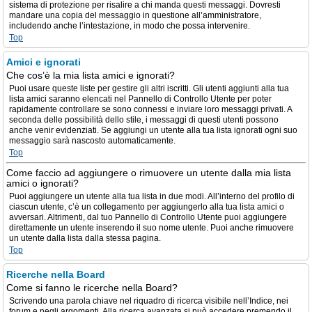
sistema di protezione per risalire a chi manda questi messaggi. Dovresti
mandare una copia del messaggio in questione all’amministratore,
includendo anche l’intestazione, in modo che possa intervenire.
Top
Amici e ignorati
Che cos’è la mia lista amici e ignorati?
Puoi usare queste liste per gestire gli altri iscritti. Gli utenti aggiunti alla tua
lista amici saranno elencati nel Pannello di Controllo Utente per poter
rapidamente controllare se sono connessi e inviare loro messaggi privati. A
seconda delle possibilità dello stile, i messaggi di questi utenti possono
anche venir evidenziati. Se aggiungi un utente alla tua lista ignorati ogni suo
messaggio sarà nascosto automaticamente.
Top
Come faccio ad aggiungere o rimuovere un utente dalla mia lista
amici o ignorati?
Puoi aggiungere un utente alla tua lista in due modi. All’interno del profilo di
ciascun utente, c’è un collegamento per aggiungerlo alla tua lista amici o
avversari. Altrimenti, dal tuo Pannello di Controllo Utente puoi aggiungere
direttamente un utente inserendo il suo nome utente. Puoi anche rimuovere
un utente dalla lista dalla stessa pagina.
Top
Ricerche nella Board
Come si fanno le ricerche nella Board?
Scrivendo una parola chiave nel riquadro di ricerca visibile nell’Indice, nei
forum e negli argomenti. Alla ricerca avanzata si può accedere premendo il