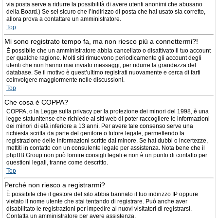
via posta serve a ridurre la possibilità di avere utenti anonimi che abusano
della Board.) Se sei sicuro che l’indirizzo di posta che hai usato sia corretto,
allora prova a contattare un amministratore.
Top
Mi sono registrato tempo fa, ma non riesco più a connettermi?!
È possibile che un amministratore abbia cancellato o disattivato il tuo account
per qualche ragione. Molti siti rimuovono periodicamente gli account degli
utenti che non hanno mai inviato messaggi, per ridurre la grandezza del
database. Se il motivo è quest’ultimo registrati nuovamente e cerca di farti
coinvolgere maggiormente nelle discussioni.
Top
Che cosa è COPPA?
COPPA, o la Legge sulla privacy per la protezione dei minori del 1998, è una
legge statunitense che richiede ai siti web di poter raccogliere le informazioni
dei minori di età inferiore a 13 anni. Per avere tale consenso serve una
richiesta scritta da parte del genitore o tutore legale, permettendo la
registrazione delle informazioni scritte dal minore. Se hai dubbi o incertezze,
mettiti in contatto con un consulente legale per assistenza. Nota bene che il
phpBB Group non può fornire consigli legali e non è un punto di contatto per
questioni legali, tranne come descritto.
Top
Perché non riesco a registrarmi?
È possibile che il gestore del sito abbia bannato il tuo indirizzo IP oppure
vietato il nome utente che stai tentando di registrare. Può anche aver
disabilitato le registrazioni per impedire ai nuovi visitatori di registrarsi.
Contatta un amministratore per avere assistenza.