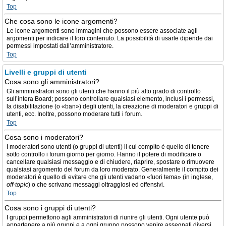
Top
Che cosa sono le icone argomenti?
Le icone argomenti sono immagini che possono essere associate agli
argomenti per indicare il loro contenuto. La possibilità di usarle dipende dai
permessi impostati dall’amministratore.
Top
Livelli e gruppi di utenti
Cosa sono gli amministratori?
Gli amministratori sono gli utenti che hanno il più alto grado di controllo
sull’intera Board; possono controllare qualsiasi elemento, inclusi i permessi,
la disabilitazione (o «ban») degli utenti, la creazione di moderatori e gruppi di
utenti, ecc. Inoltre, possono moderare tutti i forum.
Top
Cosa sono i moderatori?
I moderatori sono utenti (o gruppi di utenti) il cui compito è quello di tenere
sotto controllo i forum giorno per giorno. Hanno il potere di modificare o
cancellare qualsiasi messaggio e di chiudere, riaprire, spostare o rimuovere
qualsiasi argomento del forum da loro moderato. Generalmente il compito dei
moderatori è quello di evitare che gli utenti vadano «fuori tema» (in inglese,
off-topic
) o che scrivano messaggi oltraggiosi ed offensivi.
Top
Cosa sono i gruppi di utenti?
I gruppi permettono agli amministratori di riunire gli utenti. Ogni utente può
appartenere a più gruppi e a ogni gruppo possono venire assegnati diversi