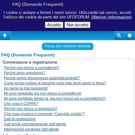
FAQ (Domande Frequenti)
I cookie ci aiutano a fornire i nostri servizi. Utilizzando tali servizi, accetti
l'utilizzo dei cookie da parte del sito UFOFORUM.
Ulteriori informazioni
Passa allo versione desktop
FAQ (Domande Frequenti)
Connessione e registrazione
Perché non riesco a connettermi?
Perché devo registrarmi?
Perché vengo disconnesso automaticamente?
Come posso evitare di apparire nella lista degli utenti in linea?
Ho perso la mia password!
Mi sono registrato ma non riesco a connettermi!
Mi sono registrato tempo fa, ma non riesco più a connettermi?!
Che cosa è COPPA?
Perché non riesco a registrarmi?
Che cosa provoca il comando “Cancella cookie”?
Dati di navigazione
Dati forniti volontariamente dall’utente
Informazioni condivise dall’utente