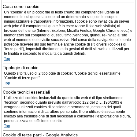
Cosa sono i cookie
Un "cookie" è un piccolo file di testo creato sul computer dell’utente al
momento in cui questo accede ad un determinato sito, con lo scopo di
immagazzinare e trasportare informazioni. I cookie sono inviati da un server
web (che è il computer sul quale è in esecuzione il sito web visitato) al
browser dell’utente (Internet Explorer, Mozilla Firefox, Google Chrome, ecc.) e
memorizzati sul computer di quest’ultimo; vengono, quindi, re-inviati al sito
web al momento delle visite successive. Nel corso della navigazione l’utente
potrebbe ricevere sul suo terminale anche cookie di siti diversi (cookies di
"terze parti"), impostati direttamente da gestori di detti siti web e utilizzati per
le finalità e secondo le modalità da questi definiti.
Top
Tipologie di cookie
Questo sito fa uso di 2 tipologie di cookie: "Cookie tecnici essenziali" e
"Cookie di terze parti".
Top
Cookie tecnici essenziali
L’utilizzo dei cookies instanziati da questo sito web è di tipo strettamente
“tecnico”, secondo quanto previsto dall’articolo 122 del D.L. 196/2003 e
vengono utilizzati cookies di sessione e permanenti, nessuno dei quali
contiene informazioni di carattere personale. Il loro utilizzo è strettamente
limitato alla trasmissione di dati necessari a consentire l’esplorazione sicura,
personalizzata ed efficiente del sito.
Top
Cookie di terze parti - Google Analytics