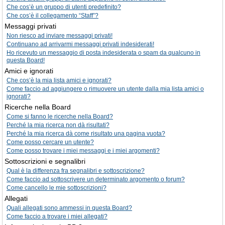
Che cos’è un gruppo di utenti predefinito?
Che cos’è il collegamento “Staff”?
Messaggi privati
Non riesco ad inviare messaggi privati!
Continuano ad arrivarmi messaggi privati indesiderati!
Ho ricevuto un messaggio di posta indesiderata o spam da qualcuno in
questa Board!
Amici e ignorati
Che cos’è la mia lista amici e ignorati?
Come faccio ad aggiungere o rimuovere un utente dalla mia lista amici o
ignorati?
Ricerche nella Board
Come si fanno le ricerche nella Board?
Perché la mia ricerca non dà risultati?
Perché la mia ricerca dà come risultato una pagina vuota?
Come posso cercare un utente?
Come posso trovare i miei messaggi e i miei argomenti?
Sottoscrizioni e segnalibri
Qual è la differenza fra segnalibri e sottoscrizione?
Come faccio ad sottoscrivere un determinato argomento o forum?
Come cancello le mie sottoscrizioni?
Allegati
Quali allegati sono ammessi in questa Board?
Come faccio a trovare i miei allegati?