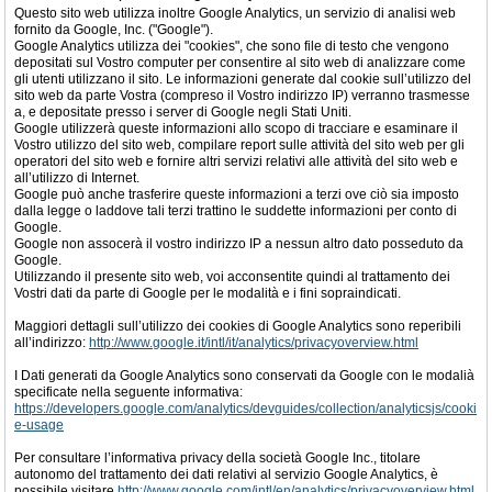
Questo sito web utilizza inoltre Google Analytics, un servizio di analisi web
fornito da Google, Inc. ("Google").
Google Analytics utilizza dei "cookies", che sono file di testo che vengono
depositati sul Vostro computer per consentire al sito web di analizzare come
gli utenti utilizzano il sito. Le informazioni generate dal cookie sull’utilizzo del
sito web da parte Vostra (compreso il Vostro indirizzo IP) verranno trasmesse
a, e depositate presso i server di Google negli Stati Uniti.
Google utilizzerà queste informazioni allo scopo di tracciare e esaminare il
Vostro utilizzo del sito web, compilare report sulle attività del sito web per gli
operatori del sito web e fornire altri servizi relativi alle attività del sito web e
all’utilizzo di Internet.
Google può anche trasferire queste informazioni a terzi ove ciò sia imposto
dalla legge o laddove tali terzi trattino le suddette informazioni per conto di
Google.
Google non assocerà il vostro indirizzo IP a nessun altro dato posseduto da
Google.
Utilizzando il presente sito web, voi acconsentite quindi al trattamento dei
Vostri dati da parte di Google per le modalità e i fini sopraindicati.
Maggiori dettagli sull’utilizzo dei cookies di Google Analytics sono reperibili
all’indirizzo:
http://www.google.it/intl/it/analytics/privacyoverview.html
I Dati generati da Google Analytics sono conservati da Google con le modalià
specificate nella seguente informativa:
https://developers.google.com/analytics/devguides/collection/analyticsjs/cooki
e-usage
Per consultare l’informativa privacy della società Google Inc., titolare
autonomo del trattamento dei dati relativi al servizio Google Analytics, è
possibile visitare
http://www.google.com/intl/en/analytics/privacyoverview.html