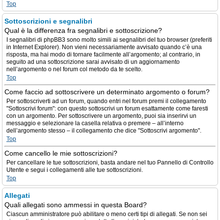
Top
Sottoscrizioni e segnalibri
Qual è la differenza fra segnalibri e sottoscrizione?
I segnalibri di phpBB3 sono molto simili ai segnalibri del tuo browser (preferiti
in Internet Explorer). Non vieni necessariamente avvisato quando c’è una
risposta, ma hai modo di tornare facilmente all’argomento; al contrario, in
seguito ad una sottoscrizione sarai avvisato di un aggiornamento
nell’argomento o nel forum col metodo da te scelto.
Top
Come faccio ad sottoscrivere un determinato argomento o forum?
Per sottoscriverti ad un forum, quando entri nel forum premi il collegamento
"Sottoscrivi forum": con questo sottoscrivi un forum esattamente come faresti
con un argomento. Per sottoscrivere un argomento, puoi sia inserirvi un
messaggio e selezionare la casella relativa o premere – all’interno
dell’argomento stesso – il collegamento che dice "Sottoscrivi argomento".
Top
Come cancello le mie sottoscrizioni?
Per cancellare le tue sottoscrizioni, basta andare nel tuo Pannello di Controllo
Utente e segui i collegamenti alle tue sottoscrizioni.
Top
Allegati
Quali allegati sono ammessi in questa Board?
Ciascun amministratore può abilitare o meno certi tipi di allegati. Se non sei