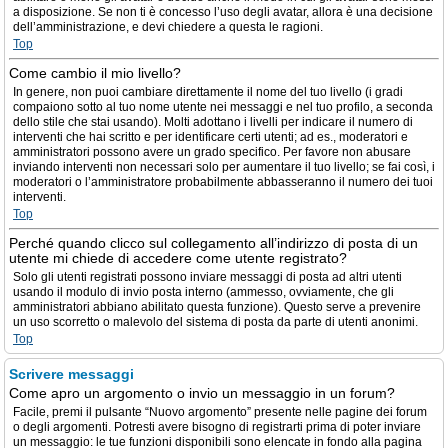
a disposizione. Se non ti è concesso l’uso degli avatar, allora è una decisione
dell’amministrazione, e devi chiedere a questa le ragioni.
Top
Come cambio il mio livello?
In genere, non puoi cambiare direttamente il nome del tuo livello (i gradi
compaiono sotto al tuo nome utente nei messaggi e nel tuo profilo, a seconda
dello stile che stai usando). Molti adottano i livelli per indicare il numero di
interventi che hai scritto e per identificare certi utenti; ad es., moderatori e
amministratori possono avere un grado specifico. Per favore non abusare
inviando interventi non necessari solo per aumentare il tuo livello; se fai così, i
moderatori o l’amministratore probabilmente abbasseranno il numero dei tuoi
interventi.
Top
Perché quando clicco sul collegamento all’indirizzo di posta di un
utente mi chiede di accedere come utente registrato?
Solo gli utenti registrati possono inviare messaggi di posta ad altri utenti
usando il modulo di invio posta interno (ammesso, ovviamente, che gli
amministratori abbiano abilitato questa funzione). Questo serve a prevenire
un uso scorretto o malevolo del sistema di posta da parte di utenti anonimi.
Top
Scrivere messaggi
Come apro un argomento o invio un messaggio in un forum?
Facile, premi il pulsante “Nuovo argomento” presente nelle pagine dei forum
o degli argomenti. Potresti avere bisogno di registrarti prima di poter inviare
un messaggio: le tue funzioni disponibili sono elencate in fondo alla pagina