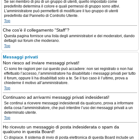
Se sei membro di più di un gruppo di utenti, quello impostato come
predefinito determina il colore e quali permessi di gruppo sono attivi.
L’amministratore può permetterti di modificare il tuo gruppo di utenti
predefinito dal Pannello di Controllo Utente.
Top
Che cos’è il collegamento “Staff”?
Questa pagina fornisce una lista degli amministratori e dei moderatori, dando
dettagli sui forum che moderano.
Top
Messaggi privati
Non riesco ad inviare messaggi privati!
Ci sono tre ragioni per cui questo può accadere: non sei registrato o non hai
effettuato l’accesso, l’amministratore ha disabilitato i messaggi privati per tutto
il forum, oppure li ha disabilitati solo a te. Se il tuo caso è l’ultimo, prova a
chiederne il motivo all’amministratore.
Top
Continuano ad arrivarmi messaggi privati indesiderati!
Se continui a ricevere messaggi indesiderati da qualcuno, prova a informare
della cosa l’amministratore, che può interdire l’uso dei messaggi privati a un
determinato utente.
Top
Ho ricevuto un messaggio di posta indesiderata o spam da
qualcuno in questa Board!
Ci dispiace. Il sistema di invio di posta elettronica di questa Board include un