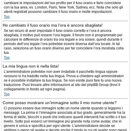
cambiare le impostazioni del tuo profilo per il fuso orario e farlo coincidere
con la tua area, es. London, Paris, New York, Sydney, ecc. Nota che solo gli
utenti registrati possono cambiare il fuso orario e molte impostazioni.
Top
Ho cambiato il fuso orario ma l’ora è ancora sbagliata!
Se sei sicuro di aver impostato il fuso orario corretto e l’ora è ancora
sbagliata, il motivo può essere l’ora legale. Il forum non è programmato per
calcolare le differenze di orario tra ora legale e ora solare; quindi durante il
periodo dell’ora legale l’ora potrebbe essere diversa dall’ora locale. In tal
caso, seleziona un fuso orario diverso per far coincidere l’ora mostrata colla
tua.
Top
La mia lingua non è nella lista!
L’amministratore potrebbe non aver installato il pacchetto lingua oppure
nessuno lo ha tradotto nella tua lingua. Prova a chiedere agli amministratori
se è possibile installare la tua lingua. Se non esiste puoi fare tu una nuova
traduzione. Puoi trovare altre informazioni al sito del phpBB Group (trovi il
collegamento in fondo ad ogni pagina).
Top
Come posso mostrare un’immagine sotto il mio nome utente?
Ci possono essere due immagini sotto un nome utente quando si leggono i
messaggi. La prima è l’immagine associata al tuo grado, generalmente ha la
forma di stelle, blocchi o punti che indicano quanti interventi hai scritto o il tuo
livello. Sotto può esserci un’immagine più grande nota come avatar, che in
genere è unica e specifica per ogni utente. L’amministratore decide se
abilitare o meno gli avatar e decide anche il modo in cui gli avatar sono messi