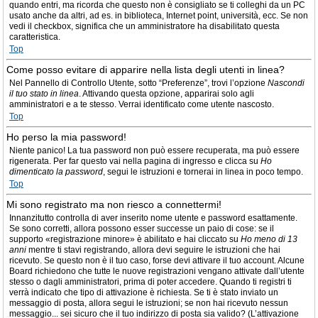
quando entri, ma ricorda che questo non è consigliato se ti colleghi da un PC
usato anche da altri, ad es. in biblioteca, Internet point, università, ecc. Se non
vedi il checkbox, significa che un amministratore ha disabilitato questa
caratteristica.
Top
Come posso evitare di apparire nella lista degli utenti in linea?
Nel Pannello di Controllo Utente, sotto “Preferenze”, trovi l’opzione
Nascondi
il tuo stato in linea
. Attivando questa opzione, apparirai solo agli
amministratori e a te stesso. Verrai identificato come utente nascosto.
Top
Ho perso la mia password!
Niente panico! La tua password non può essere recuperata, ma può essere
rigenerata. Per far questo vai nella pagina di ingresso e clicca su
Ho
dimenticato la password
, segui le istruzioni e tornerai in linea in poco tempo.
Top
Mi sono registrato ma non riesco a connettermi!
Innanzitutto controlla di aver inserito nome utente e password esattamente.
Se sono corretti, allora possono esser successe un paio di cose: se il
supporto «registrazione minore» è abilitato e hai cliccato su
Ho meno di 13
anni
mentre ti stavi registrando, allora devi seguire le istruzioni che hai
ricevuto. Se questo non è il tuo caso, forse devi attivare il tuo account. Alcune
Board richiedono che tutte le nuove registrazioni vengano attivate dall’utente
stesso o dagli amministratori, prima di poter accedere. Quando ti registri ti
verrà indicato che tipo di attivazione è richiesta. Se ti è stato inviato un
messaggio di posta, allora segui le istruzioni; se non hai ricevuto nessun
messaggio... sei sicuro che il tuo indirizzo di posta sia valido? (L’attivazione