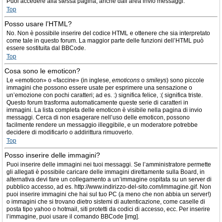
Puoi accedere alla stessa pagina, anche dall’area invio messaggi.
Top
Posso usare l’HTML?
No. Non è possibile inserire del codice HTML e ottenere che sia interpretato
come tale in questo forum. La maggior parte delle funzioni dell’HTML può
essere sostituita dal BBCode.
Top
Cosa sono le emoticon?
Le «emoticon» o «faccine» (in inglese,
emoticons
o
smileys
) sono piccole
immagini che possono essere usate per esprimere una sensazione o
un’emozione con pochi caratteri; ad es. :) significa felice, :( significa triste.
Questo forum trasforma automaticamente queste serie di caratteri in
immagini. La lista completa delle emoticon è visibile nella pagina di invio
messaggi. Cerca di non esagerare nell’uso delle emoticon, possono
facilmente rendere un messaggio illeggibile, e un moderatore potrebbe
decidere di modificarlo o addirittura rimuoverlo.
Top
Posso inserire delle immagini?
Puoi inserire delle immagini nei tuoi messaggi. Se l’amministratore permette
gli allegati è possibile caricare delle immagini direttamente sulla Board, in
alternativa devi fare un collegamento a un’immagine ospitata su un server di
pubblico accesso, ad es. http://www.indirizzo-del-sito.com/immagine.gif. Non
puoi inserire immagini che hai sul tuo PC (a meno che non abbia un server!)
o immagini che si trovano dietro sistemi di autenticazione, come caselle di
posta tipo yahoo o hotmail, siti protetti da codici di accesso, ecc. Per inserire
l’immagine, puoi usare il comando BBCode [img].