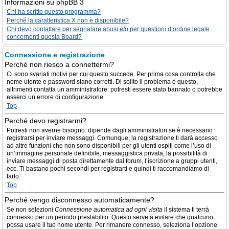
Informazioni su phpBB 3
Chi ha scritto questo programma?
Perché la caratteristica X non è disponibile?
Chi devo contattare per segnalare abusi e/o per questioni d’ordine legale
concernenti questa Board?
Connessione e registrazione
Perché non riesco a connettermi?
Ci sono svariati motivi per cui questo succede. Per prima cosa controlla che
nome utente e password siano corretti. Di solito il problema è questo,
altrimenti contatta un amministratore: potresti essere stato bannato o potrebbe
esserci un errore di configurazione.
Top
Perché devo registrarmi?
Potresti non averne bisogno: dipende dagli amministratori se è necessario
registrarsi per inviare messaggi. Comunque, la registrazione ti darà accesso
ad altre funzioni che non sono disponibili per gli utenti ospiti come l’uso di
un’immagine personale definibile, messaggistica privata, la possibilità di
inviare messaggi di posta direttamente dal forum, l’iscrizione a gruppi utenti,
ecc. Ti bastano pochi secondi per registrarti e quindi ti raccomandiamo di
farlo.
Top
Perché vengo disconnesso automaticamente?
Se non selezioni
Connessione automatica ad ogni visita
il sistema ti terrà
connesso per un periodo prestabilito. Questo serve a evitare che qualcuno
possa usare il tuo nome utente. Per rimanere connesso, seleziona l’opzione