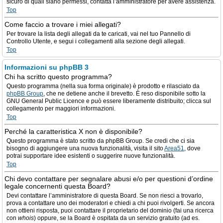
sicuro di quali siano permessi, contatta l’amministratore per avere assistenza.
Top
Come faccio a trovare i miei allegati?
Per trovare la lista degli allegati da te caricati, vai nel tuo Pannello di
Controllo Utente, e segui i collegamenti alla sezione degli allegati.
Top
Informazioni su phpBB 3
Chi ha scritto questo programma?
Questo programma (nella sua forma originale) è prodotto e rilasciato da
phpBB Group
, che ne detiene anche il brevetto. È reso disponibile sotto la
GNU General Public Licence e può essere liberamente distribuito; clicca sul
collegamento per maggiori informazioni.
Top
Perché la caratteristica X non è disponibile?
Questo programma è stato scritto da phpBB Group. Se credi che ci sia
bisogno di aggiungere una nuova funzionalità, visita il sito
Area51
, dove
potrai supportare idee esistenti o suggerire nuove funzionalità.
Top
Chi devo contattare per segnalare abusi e/o per questioni d’ordine
legale concernenti questa Board?
Devi contattare l’amministratore di questa Board. Se non riesci a trovarlo,
prova a contattare uno dei moderatori e chiedi a chi puoi rivolgerti. Se ancora
non ottieni risposta, puoi contattare il proprietario del dominio (fai una ricerca
con
whois
) oppure, se la Board è ospitata da un servizio gratuito (ad es.