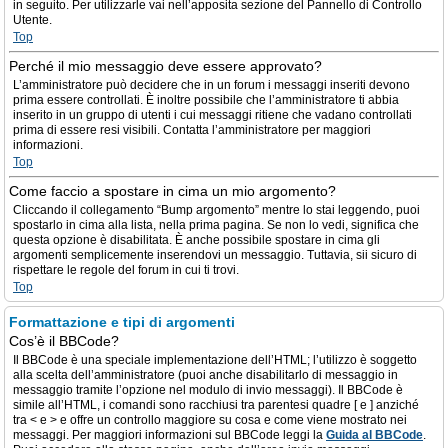
in seguito. Per utilizzarle vai nell’apposita sezione del Pannello di Controllo
Utente.
Top
Perché il mio messaggio deve essere approvato?
L’amministratore può decidere che in un forum i messaggi inseriti devono
prima essere controllati. È inoltre possibile che l’amministratore ti abbia
inserito in un gruppo di utenti i cui messaggi ritiene che vadano controllati
prima di essere resi visibili. Contatta l’amministratore per maggiori
informazioni.
Top
Come faccio a spostare in cima un mio argomento?
Cliccando il collegamento “Bump argomento” mentre lo stai leggendo, puoi
spostarlo in cima alla lista, nella prima pagina. Se non lo vedi, significa che
questa opzione è disabilitata. È anche possibile spostare in cima gli
argomenti semplicemente inserendovi un messaggio. Tuttavia, sii sicuro di
rispettare le regole del forum in cui ti trovi.
Top
Formattazione e tipi di argomenti
Cos’è il BBCode?
Il BBCode è una speciale implementazione dell’HTML; l’utilizzo è soggetto
alla scelta dell’amministratore (puoi anche disabilitarlo di messaggio in
messaggio tramite l’opzione nel modulo di invio messaggi). Il BBCode è
simile all’HTML, i comandi sono racchiusi tra parentesi quadre [ e ] anziché
tra < e > e offre un controllo maggiore su cosa e come viene mostrato nei
messaggi. Per maggiori informazioni sul BBCode leggi la
Guida al BBCode
.