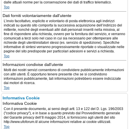
dalle attuali norme per la conservazione dei dati di traffico telematico.
Top
Dati forniti volontariamente dall’utente
L’invio facoltativo, esplicito e volontario di posta elettronica agli indirizzi
indicati su questo sito comporta la successiva acquisizione dell’indirizzo del
mittente, nonché degli eventuali altri dati personali inseriti nella missiva, al
fine di rispondere alla richiesta, ovvero per la fornitura del servizio, e verranno
comunicati a terzi solo nel caso in cui sia necessario per ottemperare alle
richieste degli utenti/visitatori stessi (es. servizio di spedizione). Specifiche
informative di sintesi verranno progressivamente riportate o visualizzate nelle
pagine del sito predisposte per particolari adesioni e servizi a richiesta.
Top
Informazioni condivise dall’utente
Molti dei nostri servizi consentono di condividere pubblicamente informazioni
con altri utenti. È opportuno tenere presente che se si condividono
informazioni pubblicamente, tali informazioni potrebbero essere indicizzate
dai motori di ricerca.
Top
Informativa Cookie
Informativa Cookie
Con il presente documento, ai sensi degli artt. 13 e 122 del D. Lgs. 196/2003
("codice privacy"), e in base a quanto previsto dal Provvedimento generale
del Garante privacy dell’8 maggio 2014, si forniscono agli utenti del sito
http://www.ufoforum.it/ alcune informazioni relative ai cookie utilizzati.
Top