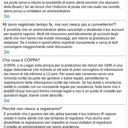
via posta serve a ridurre la possibilità di avere utenti anonimi che abusano
della Board.) Se sei sicuro che l’indirizzo di posta che hai usato sia corretto,
allora prova a contattare un amministratore.
Top
Mi sono registrato tempo fa, ma non riesco più a connettermi?!
È possibile che un amministratore abbia cancellato o disattivato il tuo account
per qualche ragione. Molti siti rimuovono periodicamente gli account degli
utenti che non hanno mai inviato messaggi, per ridurre la grandezza del
database. Se il motivo è quest’ultimo registrati nuovamente e cerca di farti
coinvolgere maggiormente nelle discussioni.
Top
Che cosa è COPPA?
COPPA, o la Legge sulla privacy per la protezione dei minori del 1998, è una
legge statunitense che richiede ai siti web di poter raccogliere le informazioni
dei minori di età inferiore a 13 anni. Per avere tale consenso serve una
richiesta scritta da parte del genitore o tutore legale, permettendo la
registrazione delle informazioni scritte dal minore. Se hai dubbi o incertezze,
mettiti in contatto con un consulente legale per assistenza. Nota bene che il
phpBB Group non può fornire consigli legali e non è un punto di contatto per
questioni legali, tranne come descritto.
Top
Perché non riesco a registrarmi?
È possibile che il gestore del sito abbia bannato il tuo indirizzo IP oppure
vietato il nome utente che stai tentando di registrare. Può anche aver
disabilitato le registrazioni per impedire ai nuovi visitatori di registrarsi.
Contatta un amministratore per avere assistenza.