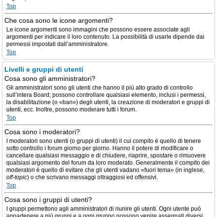
Top
Che cosa sono le icone argomenti?
Le icone argomenti sono immagini che possono essere associate agli
argomenti per indicare il loro contenuto. La possibilità di usarle dipende dai
permessi impostati dall’amministratore.
Top
Livelli e gruppi di utenti
Cosa sono gli amministratori?
Gli amministratori sono gli utenti che hanno il più alto grado di controllo
sull’intera Board; possono controllare qualsiasi elemento, inclusi i permessi,
la disabilitazione (o «ban») degli utenti, la creazione di moderatori e gruppi di
utenti, ecc. Inoltre, possono moderare tutti i forum.
Top
Cosa sono i moderatori?
I moderatori sono utenti (o gruppi di utenti) il cui compito è quello di tenere
sotto controllo i forum giorno per giorno. Hanno il potere di modificare o
cancellare qualsiasi messaggio e di chiudere, riaprire, spostare o rimuovere
qualsiasi argomento del forum da loro moderato. Generalmente il compito dei
moderatori è quello di evitare che gli utenti vadano «fuori tema» (in inglese,
off-topic
) o che scrivano messaggi oltraggiosi ed offensivi.
Top
Cosa sono i gruppi di utenti?
I gruppi permettono agli amministratori di riunire gli utenti. Ogni utente può
appartenere a più gruppi e a ogni gruppo possono venire assegnati diversi