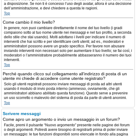
a disposizione. Se non ti è concesso l’uso degli avatar, allora è una decisione
dell’amministrazione, e devi chiedere a questa le ragioni.
Top
Come cambio il mio livello?
In genere, non puoi cambiare direttamente il nome del tuo livello (i gradi
compaiono sotto al tuo nome utente nei messaggi e nel tuo profilo, a seconda
dello stile che stai usando). Molti adottano i livelli per indicare il numero di
interventi che hai scritto e per identificare certi utenti; ad es., moderatori e
amministratori possono avere un grado specifico. Per favore non abusare
inviando interventi non necessari solo per aumentare il tuo livello; se fai così, i
moderatori o l’amministratore probabilmente abbasseranno il numero dei tuoi
interventi.
Top
Perché quando clicco sul collegamento all’indirizzo di posta di un
utente mi chiede di accedere come utente registrato?
Solo gli utenti registrati possono inviare messaggi di posta ad altri utenti
usando il modulo di invio posta interno (ammesso, ovviamente, che gli
amministratori abbiano abilitato questa funzione). Questo serve a prevenire
un uso scorretto o malevolo del sistema di posta da parte di utenti anonimi.
Top
Scrivere messaggi
Come apro un argomento o invio un messaggio in un forum?
Facile, premi il pulsante “Nuovo argomento” presente nelle pagine dei forum
o degli argomenti. Potresti avere bisogno di registrarti prima di poter inviare
un messaggio: le tue funzioni disponibili sono elencate in fondo alla pagina