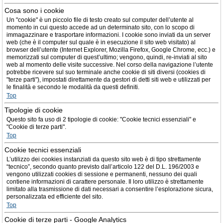
Cosa sono i cookie
Un "cookie" è un piccolo file di testo creato sul computer dell’utente al
momento in cui questo accede ad un determinato sito, con lo scopo di
immagazzinare e trasportare informazioni. I cookie sono inviati da un server
web (che è il computer sul quale è in esecuzione il sito web visitato) al
browser dell’utente (Internet Explorer, Mozilla Firefox, Google Chrome, ecc.) e
memorizzati sul computer di quest’ultimo; vengono, quindi, re-inviati al sito
web al momento delle visite successive. Nel corso della navigazione l’utente
potrebbe ricevere sul suo terminale anche cookie di siti diversi (cookies di
"terze parti"), impostati direttamente da gestori di detti siti web e utilizzati per
le finalità e secondo le modalità da questi definiti.
Top
Tipologie di cookie
Questo sito fa uso di 2 tipologie di cookie: "Cookie tecnici essenziali" e
"Cookie di terze parti".
Top
Cookie tecnici essenziali
L’utilizzo dei cookies instanziati da questo sito web è di tipo strettamente
“tecnico”, secondo quanto previsto dall’articolo 122 del D.L. 196/2003 e
vengono utilizzati cookies di sessione e permanenti, nessuno dei quali
contiene informazioni di carattere personale. Il loro utilizzo è strettamente
limitato alla trasmissione di dati necessari a consentire l’esplorazione sicura,
personalizzata ed efficiente del sito.
Top
Cookie di terze parti - Google Analytics