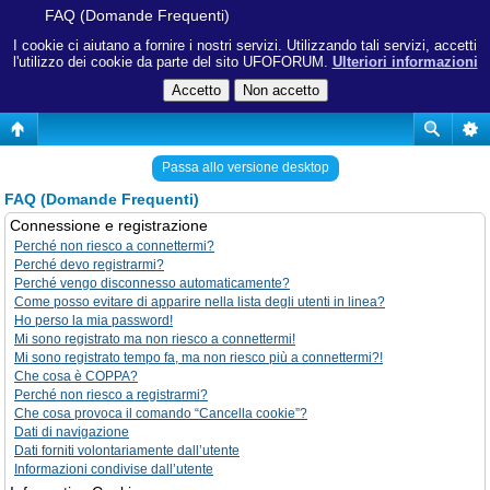
FAQ (Domande Frequenti)
I cookie ci aiutano a fornire i nostri servizi. Utilizzando tali servizi, accetti
l'utilizzo dei cookie da parte del sito UFOFORUM.
Ulteriori informazioni
Passa allo versione desktop
FAQ (Domande Frequenti)
Connessione e registrazione
Perché non riesco a connettermi?
Perché devo registrarmi?
Perché vengo disconnesso automaticamente?
Come posso evitare di apparire nella lista degli utenti in linea?
Ho perso la mia password!
Mi sono registrato ma non riesco a connettermi!
Mi sono registrato tempo fa, ma non riesco più a connettermi?!
Che cosa è COPPA?
Perché non riesco a registrarmi?
Che cosa provoca il comando “Cancella cookie”?
Dati di navigazione
Dati forniti volontariamente dall’utente
Informazioni condivise dall’utente