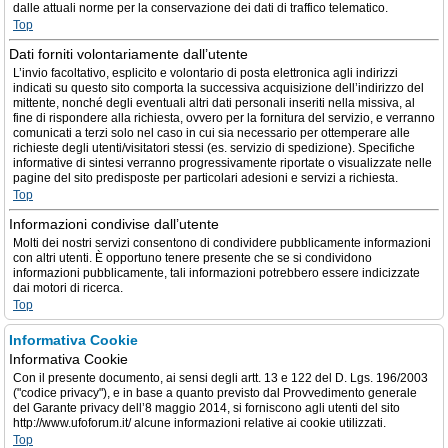
dalle attuali norme per la conservazione dei dati di traffico telematico.
Top
Dati forniti volontariamente dall’utente
L’invio facoltativo, esplicito e volontario di posta elettronica agli indirizzi
indicati su questo sito comporta la successiva acquisizione dell’indirizzo del
mittente, nonché degli eventuali altri dati personali inseriti nella missiva, al
fine di rispondere alla richiesta, ovvero per la fornitura del servizio, e verranno
comunicati a terzi solo nel caso in cui sia necessario per ottemperare alle
richieste degli utenti/visitatori stessi (es. servizio di spedizione). Specifiche
informative di sintesi verranno progressivamente riportate o visualizzate nelle
pagine del sito predisposte per particolari adesioni e servizi a richiesta.
Top
Informazioni condivise dall’utente
Molti dei nostri servizi consentono di condividere pubblicamente informazioni
con altri utenti. È opportuno tenere presente che se si condividono
informazioni pubblicamente, tali informazioni potrebbero essere indicizzate
dai motori di ricerca.
Top
Informativa Cookie
Informativa Cookie
Con il presente documento, ai sensi degli artt. 13 e 122 del D. Lgs. 196/2003
("codice privacy"), e in base a quanto previsto dal Provvedimento generale
del Garante privacy dell’8 maggio 2014, si forniscono agli utenti del sito
http://www.ufoforum.it/ alcune informazioni relative ai cookie utilizzati.
Top