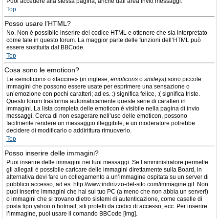
Puoi accedere alla stessa pagina, anche dall’area invio messaggi.
Top
Posso usare l’HTML?
No. Non è possibile inserire del codice HTML e ottenere che sia interpretato
come tale in questo forum. La maggior parte delle funzioni dell’HTML può
essere sostituita dal BBCode.
Top
Cosa sono le emoticon?
Le «emoticon» o «faccine» (in inglese,
emoticons
o
smileys
) sono piccole
immagini che possono essere usate per esprimere una sensazione o
un’emozione con pochi caratteri; ad es. :) significa felice, :( significa triste.
Questo forum trasforma automaticamente queste serie di caratteri in
immagini. La lista completa delle emoticon è visibile nella pagina di invio
messaggi. Cerca di non esagerare nell’uso delle emoticon, possono
facilmente rendere un messaggio illeggibile, e un moderatore potrebbe
decidere di modificarlo o addirittura rimuoverlo.
Top
Posso inserire delle immagini?
Puoi inserire delle immagini nei tuoi messaggi. Se l’amministratore permette
gli allegati è possibile caricare delle immagini direttamente sulla Board, in
alternativa devi fare un collegamento a un’immagine ospitata su un server di
pubblico accesso, ad es. http://www.indirizzo-del-sito.com/immagine.gif. Non
puoi inserire immagini che hai sul tuo PC (a meno che non abbia un server!)
o immagini che si trovano dietro sistemi di autenticazione, come caselle di
posta tipo yahoo o hotmail, siti protetti da codici di accesso, ecc. Per inserire
l’immagine, puoi usare il comando BBCode [img].