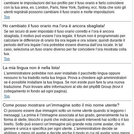
cambiare le impostazioni del tuo profilo per il fuso orario e farlo coincidere
con la tua area, es. London, Paris, New York, Sydney, ecc. Nota che solo gli
utenti registrati possono cambiare il fuso orario e molte impostazioni.
Top
Ho cambiato il fuso orario ma l’ora è ancora sbagliata!
Se sei sicuro di aver impostato il fuso orario corretto e l’ora è ancora
sbagliata, il motivo può essere l’ora legale. Il forum non è programmato per
calcolare le differenze di orario tra ora legale e ora solare; quindi durante il
periodo dell’ora legale l’ora potrebbe essere diversa dall’ora locale. In tal
caso, seleziona un fuso orario diverso per far coincidere l’ora mostrata colla
tua.
Top
La mia lingua non è nella lista!
L’amministratore potrebbe non aver installato il pacchetto lingua oppure
nessuno lo ha tradotto nella tua lingua. Prova a chiedere agli amministratori
se è possibile installare la tua lingua. Se non esiste puoi fare tu una nuova
traduzione. Puoi trovare altre informazioni al sito del phpBB Group (trovi il
collegamento in fondo ad ogni pagina).
Top
Come posso mostrare un’immagine sotto il mio nome utente?
Ci possono essere due immagini sotto un nome utente quando si leggono i
messaggi. La prima è l’immagine associata al tuo grado, generalmente ha la
forma di stelle, blocchi o punti che indicano quanti interventi hai scritto o il tuo
livello. Sotto può esserci un’immagine più grande nota come avatar, che in
genere è unica e specifica per ogni utente. L’amministratore decide se
abilitare o meno gli avatar e decide anche il modo in cui gli avatar sono messi