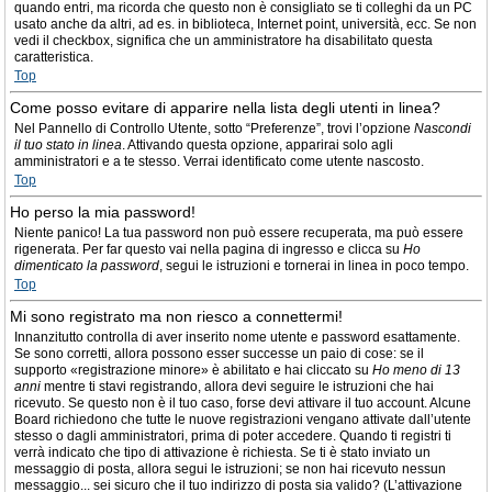
quando entri, ma ricorda che questo non è consigliato se ti colleghi da un PC
usato anche da altri, ad es. in biblioteca, Internet point, università, ecc. Se non
vedi il checkbox, significa che un amministratore ha disabilitato questa
caratteristica.
Top
Come posso evitare di apparire nella lista degli utenti in linea?
Nel Pannello di Controllo Utente, sotto “Preferenze”, trovi l’opzione
Nascondi
il tuo stato in linea
. Attivando questa opzione, apparirai solo agli
amministratori e a te stesso. Verrai identificato come utente nascosto.
Top
Ho perso la mia password!
Niente panico! La tua password non può essere recuperata, ma può essere
rigenerata. Per far questo vai nella pagina di ingresso e clicca su
Ho
dimenticato la password
, segui le istruzioni e tornerai in linea in poco tempo.
Top
Mi sono registrato ma non riesco a connettermi!
Innanzitutto controlla di aver inserito nome utente e password esattamente.
Se sono corretti, allora possono esser successe un paio di cose: se il
supporto «registrazione minore» è abilitato e hai cliccato su
Ho meno di 13
anni
mentre ti stavi registrando, allora devi seguire le istruzioni che hai
ricevuto. Se questo non è il tuo caso, forse devi attivare il tuo account. Alcune
Board richiedono che tutte le nuove registrazioni vengano attivate dall’utente
stesso o dagli amministratori, prima di poter accedere. Quando ti registri ti
verrà indicato che tipo di attivazione è richiesta. Se ti è stato inviato un
messaggio di posta, allora segui le istruzioni; se non hai ricevuto nessun
messaggio... sei sicuro che il tuo indirizzo di posta sia valido? (L’attivazione