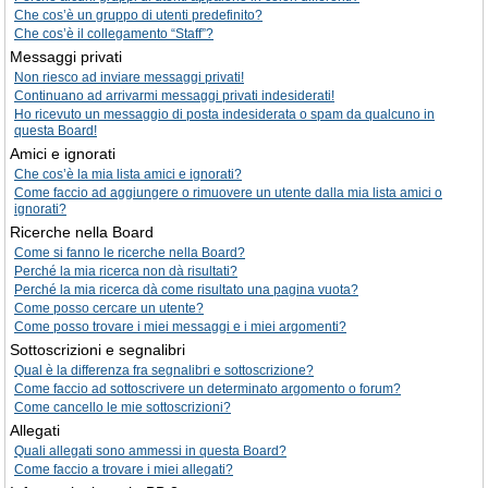
Che cos’è un gruppo di utenti predefinito?
Che cos’è il collegamento “Staff”?
Messaggi privati
Non riesco ad inviare messaggi privati!
Continuano ad arrivarmi messaggi privati indesiderati!
Ho ricevuto un messaggio di posta indesiderata o spam da qualcuno in
questa Board!
Amici e ignorati
Che cos’è la mia lista amici e ignorati?
Come faccio ad aggiungere o rimuovere un utente dalla mia lista amici o
ignorati?
Ricerche nella Board
Come si fanno le ricerche nella Board?
Perché la mia ricerca non dà risultati?
Perché la mia ricerca dà come risultato una pagina vuota?
Come posso cercare un utente?
Come posso trovare i miei messaggi e i miei argomenti?
Sottoscrizioni e segnalibri
Qual è la differenza fra segnalibri e sottoscrizione?
Come faccio ad sottoscrivere un determinato argomento o forum?
Come cancello le mie sottoscrizioni?
Allegati
Quali allegati sono ammessi in questa Board?
Come faccio a trovare i miei allegati?