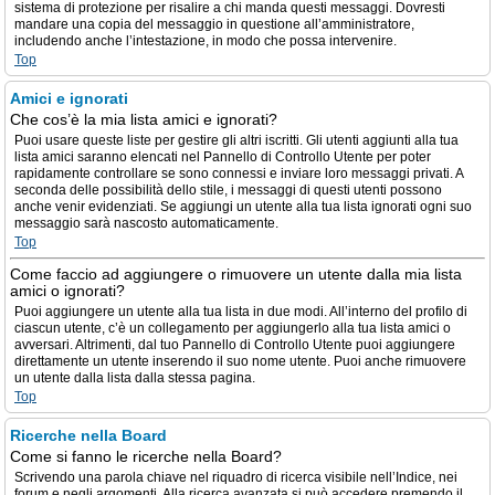
sistema di protezione per risalire a chi manda questi messaggi. Dovresti
mandare una copia del messaggio in questione all’amministratore,
includendo anche l’intestazione, in modo che possa intervenire.
Top
Amici e ignorati
Che cos’è la mia lista amici e ignorati?
Puoi usare queste liste per gestire gli altri iscritti. Gli utenti aggiunti alla tua
lista amici saranno elencati nel Pannello di Controllo Utente per poter
rapidamente controllare se sono connessi e inviare loro messaggi privati. A
seconda delle possibilità dello stile, i messaggi di questi utenti possono
anche venir evidenziati. Se aggiungi un utente alla tua lista ignorati ogni suo
messaggio sarà nascosto automaticamente.
Top
Come faccio ad aggiungere o rimuovere un utente dalla mia lista
amici o ignorati?
Puoi aggiungere un utente alla tua lista in due modi. All’interno del profilo di
ciascun utente, c’è un collegamento per aggiungerlo alla tua lista amici o
avversari. Altrimenti, dal tuo Pannello di Controllo Utente puoi aggiungere
direttamente un utente inserendo il suo nome utente. Puoi anche rimuovere
un utente dalla lista dalla stessa pagina.
Top
Ricerche nella Board
Come si fanno le ricerche nella Board?
Scrivendo una parola chiave nel riquadro di ricerca visibile nell’Indice, nei
forum e negli argomenti. Alla ricerca avanzata si può accedere premendo il