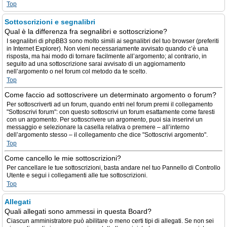
Top
Sottoscrizioni e segnalibri
Qual è la differenza fra segnalibri e sottoscrizione?
I segnalibri di phpBB3 sono molto simili ai segnalibri del tuo browser (preferiti
in Internet Explorer). Non vieni necessariamente avvisato quando c’è una
risposta, ma hai modo di tornare facilmente all’argomento; al contrario, in
seguito ad una sottoscrizione sarai avvisato di un aggiornamento
nell’argomento o nel forum col metodo da te scelto.
Top
Come faccio ad sottoscrivere un determinato argomento o forum?
Per sottoscriverti ad un forum, quando entri nel forum premi il collegamento
"Sottoscrivi forum": con questo sottoscrivi un forum esattamente come faresti
con un argomento. Per sottoscrivere un argomento, puoi sia inserirvi un
messaggio e selezionare la casella relativa o premere – all’interno
dell’argomento stesso – il collegamento che dice "Sottoscrivi argomento".
Top
Come cancello le mie sottoscrizioni?
Per cancellare le tue sottoscrizioni, basta andare nel tuo Pannello di Controllo
Utente e segui i collegamenti alle tue sottoscrizioni.
Top
Allegati
Quali allegati sono ammessi in questa Board?
Ciascun amministratore può abilitare o meno certi tipi di allegati. Se non sei