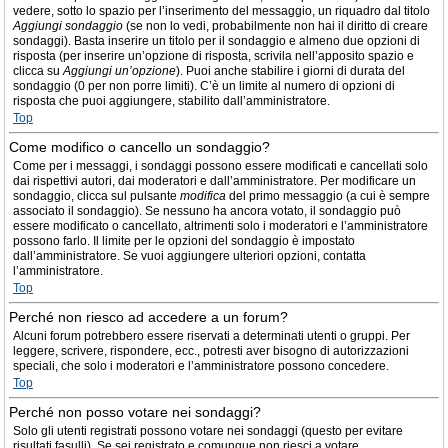
vedere, sotto lo spazio per l’inserimento del messaggio, un riquadro dal titolo
Aggiungi sondaggio
(se non lo vedi, probabilmente non hai il diritto di creare
sondaggi). Basta inserire un titolo per il sondaggio e almeno due opzioni di
risposta (per inserire un’opzione di risposta, scrivila nell’apposito spazio e
clicca su
Aggiungi un’opzione
). Puoi anche stabilire i giorni di durata del
sondaggio (0 per non porre limiti). C’è un limite al numero di opzioni di
risposta che puoi aggiungere, stabilito dall’amministratore.
Top
Come modifico o cancello un sondaggio?
Come per i messaggi, i sondaggi possono essere modificati e cancellati solo
dai rispettivi autori, dai moderatori e dall’amministratore. Per modificare un
sondaggio, clicca sul pulsante
modifica
del primo messaggio (a cui è sempre
associato il sondaggio). Se nessuno ha ancora votato, il sondaggio può
essere modificato o cancellato, altrimenti solo i moderatori e l’amministratore
possono farlo. Il limite per le opzioni del sondaggio è impostato
dall’amministratore. Se vuoi aggiungere ulteriori opzioni, contatta
l’amministratore.
Top
Perché non riesco ad accedere a un forum?
Alcuni forum potrebbero essere riservati a determinati utenti o gruppi. Per
leggere, scrivere, rispondere, ecc., potresti aver bisogno di autorizzazioni
speciali, che solo i moderatori e l’amministratore possono concedere.
Top
Perché non posso votare nei sondaggi?
Solo gli utenti registrati possono votare nei sondaggi (questo per evitare
risultati fasulli). Se sei registrato e comunque non riesci a votare,