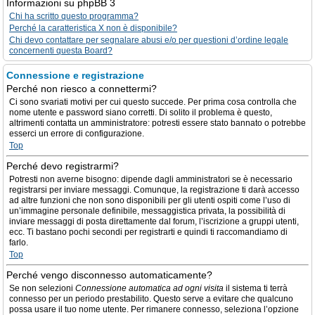
Informazioni su phpBB 3
Chi ha scritto questo programma?
Perché la caratteristica X non è disponibile?
Chi devo contattare per segnalare abusi e/o per questioni d’ordine legale
concernenti questa Board?
Connessione e registrazione
Perché non riesco a connettermi?
Ci sono svariati motivi per cui questo succede. Per prima cosa controlla che
nome utente e password siano corretti. Di solito il problema è questo,
altrimenti contatta un amministratore: potresti essere stato bannato o potrebbe
esserci un errore di configurazione.
Top
Perché devo registrarmi?
Potresti non averne bisogno: dipende dagli amministratori se è necessario
registrarsi per inviare messaggi. Comunque, la registrazione ti darà accesso
ad altre funzioni che non sono disponibili per gli utenti ospiti come l’uso di
un’immagine personale definibile, messaggistica privata, la possibilità di
inviare messaggi di posta direttamente dal forum, l’iscrizione a gruppi utenti,
ecc. Ti bastano pochi secondi per registrarti e quindi ti raccomandiamo di
farlo.
Top
Perché vengo disconnesso automaticamente?
Se non selezioni
Connessione automatica ad ogni visita
il sistema ti terrà
connesso per un periodo prestabilito. Questo serve a evitare che qualcuno
possa usare il tuo nome utente. Per rimanere connesso, seleziona l’opzione