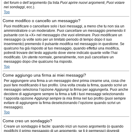
del forum o dell’argomento (la lista
Puoi aprire nuovi argomenti
,
Puoi votare
nei sondaggi
, ecc.).
Top
Come modifico o cancello un messaggio?
Puoi modificare o cancellare solo i tuoi messaggi, a meno che tu non sia un
amministratore o un moderatore. Puoi cancellare un messaggio premendo il
pulsante con la «X» nel messaggio che vuoi eliminare. Puoi modificare un
messaggio (a volte solo per un limitato periodo di tempo dopo il suo
inserimento) premendo il pulsante
modifica
nel messaggio in questione. Se
qualcuno ha già risposto al tuo messaggio, quando effettui una modifica,
potresti trovare del testo aggiunto dove viene indicato quante volte l’hai
modificato. Un utente normale, generalmente, non può cancellare un
messaggio dopo che qualcuno ha risposto.
Top
Come aggiungo una firma ai miei messaggi?
Per aggiungere una firma a un messaggio devi prima crearne una, cosa che
puoi fare modificando il tuo profilo. Una volta creata la firma, quando scrivi un
messaggio seleziona l’opzione
Aggiungi la firma
per aggiungerla. Puoi anche
decidere di aggiungere sempre la firma a tutti i tuoi messaggi selezionando
l’apposita opzione
Aggiungi sempre la mia firma
nel tuo profilo (puoi sempre
evitare di aggiungere la firma deselezionando l’opzione quando scrivi un
messaggio).
Top
Come creo un sondaggio?
Creare un sondaggio è facile: quando inizi un nuovo argomento (o quando
modifichi il primo messaggio di un argomento, se ti è permesso) dovresti