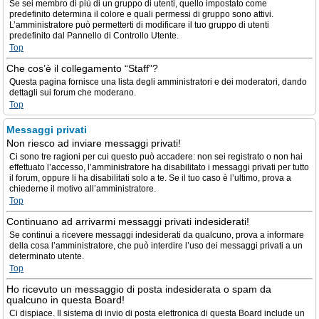
Se sei membro di più di un gruppo di utenti, quello impostato come
predefinito determina il colore e quali permessi di gruppo sono attivi.
L’amministratore può permetterti di modificare il tuo gruppo di utenti
predefinito dal Pannello di Controllo Utente.
Top
Che cos’è il collegamento “Staff”?
Questa pagina fornisce una lista degli amministratori e dei moderatori, dando
dettagli sui forum che moderano.
Top
Messaggi privati
Non riesco ad inviare messaggi privati!
Ci sono tre ragioni per cui questo può accadere: non sei registrato o non hai
effettuato l’accesso, l’amministratore ha disabilitato i messaggi privati per tutto
il forum, oppure li ha disabilitati solo a te. Se il tuo caso è l’ultimo, prova a
chiederne il motivo all’amministratore.
Top
Continuano ad arrivarmi messaggi privati indesiderati!
Se continui a ricevere messaggi indesiderati da qualcuno, prova a informare
della cosa l’amministratore, che può interdire l’uso dei messaggi privati a un
determinato utente.
Top
Ho ricevuto un messaggio di posta indesiderata o spam da
qualcuno in questa Board!
Ci dispiace. Il sistema di invio di posta elettronica di questa Board include un