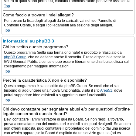
sicuro di quali siano permessi, contatta l’amministratore per avere assistenza.
Top
Come faccio a trovare i miei allegati?
Per trovare la lista degli allegati da te caricati, vai nel tuo Pannello di
Controllo Utente, e segui i collegamenti alla sezione degli allegati.
Top
Informazioni su phpBB 3
Chi ha scritto questo programma?
Questo programma (nella sua forma originale) è prodotto e rilasciato da
phpBB Group
, che ne detiene anche il brevetto. È reso disponibile sotto la
GNU General Public Licence e può essere liberamente distribuito; clicca sul
collegamento per maggiori informazioni.
Top
Perché la caratteristica X non è disponibile?
Questo programma è stato scritto da phpBB Group. Se credi che ci sia
bisogno di aggiungere una nuova funzionalità, visita il sito
Area51
, dove
potrai supportare idee esistenti o suggerire nuove funzionalità.
Top
Chi devo contattare per segnalare abusi e/o per questioni d’ordine
legale concernenti questa Board?
Devi contattare l’amministratore di questa Board. Se non riesci a trovarlo,
prova a contattare uno dei moderatori e chiedi a chi puoi rivolgerti. Se ancora
non ottieni risposta, puoi contattare il proprietario del dominio (fai una ricerca
con
whois
) oppure, se la Board è ospitata da un servizio gratuito (ad es.