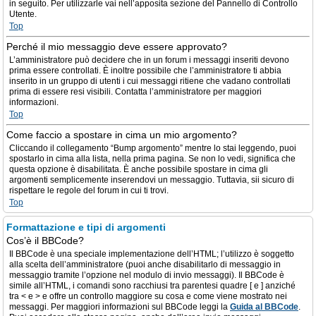
in seguito. Per utilizzarle vai nell’apposita sezione del Pannello di Controllo
Utente.
Top
Perché il mio messaggio deve essere approvato?
L’amministratore può decidere che in un forum i messaggi inseriti devono
prima essere controllati. È inoltre possibile che l’amministratore ti abbia
inserito in un gruppo di utenti i cui messaggi ritiene che vadano controllati
prima di essere resi visibili. Contatta l’amministratore per maggiori
informazioni.
Top
Come faccio a spostare in cima un mio argomento?
Cliccando il collegamento “Bump argomento” mentre lo stai leggendo, puoi
spostarlo in cima alla lista, nella prima pagina. Se non lo vedi, significa che
questa opzione è disabilitata. È anche possibile spostare in cima gli
argomenti semplicemente inserendovi un messaggio. Tuttavia, sii sicuro di
rispettare le regole del forum in cui ti trovi.
Top
Formattazione e tipi di argomenti
Cos’è il BBCode?
Il BBCode è una speciale implementazione dell’HTML; l’utilizzo è soggetto
alla scelta dell’amministratore (puoi anche disabilitarlo di messaggio in
messaggio tramite l’opzione nel modulo di invio messaggi). Il BBCode è
simile all’HTML, i comandi sono racchiusi tra parentesi quadre [ e ] anziché
tra < e > e offre un controllo maggiore su cosa e come viene mostrato nei
messaggi. Per maggiori informazioni sul BBCode leggi la
Guida al BBCode
.