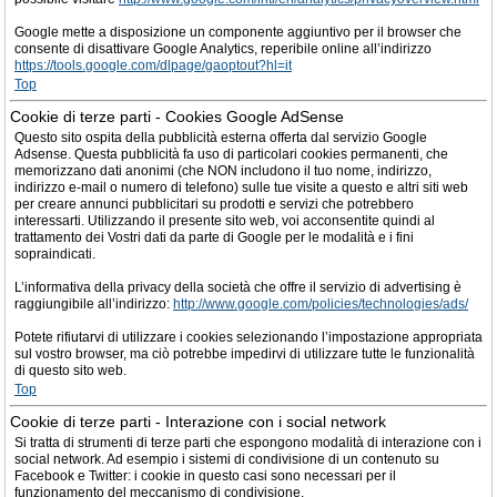
Google mette a disposizione un componente aggiuntivo per il browser che
consente di disattivare Google Analytics, reperibile online all’indirizzo
https://tools.google.com/dlpage/gaoptout?hl=it
Top
Cookie di terze parti - Cookies Google AdSense
Questo sito ospita della pubblicità esterna offerta dal servizio Google
Adsense. Questa pubblicità fa uso di particolari cookies permanenti, che
memorizzano dati anonimi (che NON includono il tuo nome, indirizzo,
indirizzo e-mail o numero di telefono) sulle tue visite a questo e altri siti web
per creare annunci pubblicitari su prodotti e servizi che potrebbero
interessarti. Utilizzando il presente sito web, voi acconsentite quindi al
trattamento dei Vostri dati da parte di Google per le modalità e i fini
sopraindicati.
L’informativa della privacy della società che offre il servizio di advertising è
raggiungibile all’indirizzo:
http://www.google.com/policies/technologies/ads/
Potete rifiutarvi di utilizzare i cookies selezionando l’impostazione appropriata
sul vostro browser, ma ciò potrebbe impedirvi di utilizzare tutte le funzionalità
di questo sito web.
Top
Cookie di terze parti - Interazione con i social network
Si tratta di strumenti di terze parti che espongono modalità di interazione con i
social network. Ad esempio i sistemi di condivisione di un contenuto su
Facebook e Twitter: i cookie in questo casi sono necessari per il
funzionamento del meccanismo di condivisione.