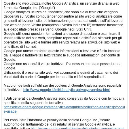
Questo sito web utilizza inoltre Google Analytics, un servizio di analisi web
fornito da Google, Inc. ("Google").
Google Analytics utilizza dei "cookies", che sono file di testo che vengono
depositati sul Vostro computer per consentire al sito web di analizzare come
gli utenti utilizzano il sito. Le informazioni generate dal cookie sull’utilizzo del
sito web da parte Vostra (compreso il Vostro indirizzo IP) verranno trasmesse
a, e depositate presso i server di Google negli Stati Uniti.
Google utilizzerà queste informazioni allo scopo di tracciare e esaminare il
Vostro utilizzo del sito web, compilare report sulle attività del sito web per gli
operatori del sito web e fornire altri servizi relativi alle attività del sito web e
all’utilizzo di Internet.
Google può anche trasferire queste informazioni a terzi ove ciò sia imposto
dalla legge o laddove tali terzi trattino le suddette informazioni per conto di
Google.
Google non assocerà il vostro indirizzo IP a nessun altro dato posseduto da
Google.
Utilizzando il presente sito web, voi acconsentite quindi al trattamento dei
Vostri dati da parte di Google per le modalità e i fini sopraindicati.
Maggiori dettagli sull’utilizzo dei cookies di Google Analytics sono reperibili
all’indirizzo:
http://www.google.it/intl/it/analytics/privacyoverview.html
I Dati generati da Google Analytics sono conservati da Google con le modalià
specificate nella seguente informativa:
https://developers.google.com/analytics/devguides/collection/analyticsjs/cooki
e-usage
Per consultare l’informativa privacy della società Google Inc., titolare
autonomo del trattamento dei dati relativi al servizio Google Analytics, è
possibile visitare
http://www.google.com/intl/en/analytics/privacyoverview.html