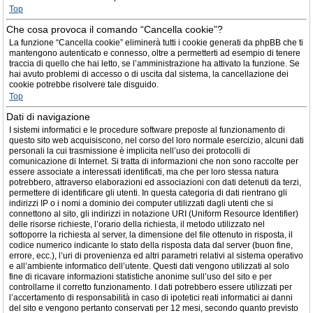
Top
Che cosa provoca il comando “Cancella cookie”?
La funzione “Cancella cookie” eliminerà tutti i cookie generati da phpBB che ti
mantengono autenticato e connesso, oltre a permetterti ad esempio di tenere
traccia di quello che hai letto, se l’amministrazione ha attivato la funzione. Se
hai avuto problemi di accesso o di uscita dal sistema, la cancellazione dei
cookie potrebbe risolvere tale disguido.
Top
Dati di navigazione
I sistemi informatici e le procedure software preposte al funzionamento di
questo sito web acquisiscono, nel corso del loro normale esercizio, alcuni dati
personali la cui trasmissione è implicita nell’uso dei protocolli di
comunicazione di Internet. Si tratta di informazioni che non sono raccolte per
essere associate a interessati identificati, ma che per loro stessa natura
potrebbero, attraverso elaborazioni ed associazioni con dati detenuti da terzi,
permettere di identificare gli utenti. In questa categoria di dati rientrano gli
indirizzi IP o i nomi a dominio dei computer utilizzati dagli utenti che si
connettono al sito, gli indirizzi in notazione URI (Uniform Resource Identifier)
delle risorse richieste, l’orario della richiesta, il metodo utilizzato nel
sottoporre la richiesta al server, la dimensione del file ottenuto in risposta, il
codice numerico indicante lo stato della risposta data dal server (buon fine,
errore, ecc.), l’uri di provenienza ed altri parametri relativi al sistema operativo
e all’ambiente informatico dell’utente. Questi dati vengono utilizzati al solo
fine di ricavare informazioni statistiche anonime sull’uso del sito e per
controllarne il corretto funzionamento. I dati potrebbero essere utilizzati per
l’accertamento di responsabilità in caso di ipotetici reati informatici ai danni
del sito e vengono pertanto conservati per 12 mesi, secondo quanto previsto