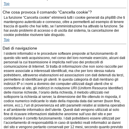
Top
Che cosa provoca il comando “Cancella cookie”?
La funzione “Cancella cookie” eliminerà tutti i cookie generati da phpBB che ti
mantengono autenticato e connesso, oltre a permetterti ad esempio di tenere
traccia di quello che hai letto, se l’amministrazione ha attivato la funzione. Se
hai avuto problemi di accesso o di uscita dal sistema, la cancellazione dei
cookie potrebbe risolvere tale disguido.
Top
Dati di navigazione
I sistemi informatici e le procedure software preposte al funzionamento di
questo sito web acquisiscono, nel corso del loro normale esercizio, alcuni dati
personali la cui trasmissione è implicita nell’uso dei protocolli di
comunicazione di Internet. Si tratta di informazioni che non sono raccolte per
essere associate a interessati identificati, ma che per loro stessa natura
potrebbero, attraverso elaborazioni ed associazioni con dati detenuti da terzi,
permettere di identificare gli utenti. In questa categoria di dati rientrano gli
indirizzi IP o i nomi a dominio dei computer utilizzati dagli utenti che si
connettono al sito, gli indirizzi in notazione URI (Uniform Resource Identifier)
delle risorse richieste, l’orario della richiesta, il metodo utilizzato nel
sottoporre la richiesta al server, la dimensione del file ottenuto in risposta, il
codice numerico indicante lo stato della risposta data dal server (buon fine,
errore, ecc.), l’uri di provenienza ed altri parametri relativi al sistema operativo
e all’ambiente informatico dell’utente. Questi dati vengono utilizzati al solo
fine di ricavare informazioni statistiche anonime sull’uso del sito e per
controllarne il corretto funzionamento. I dati potrebbero essere utilizzati per
l’accertamento di responsabilità in caso di ipotetici reati informatici ai danni
del sito e vengono pertanto conservati per 12 mesi, secondo quanto previsto