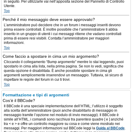
in seguito. Per utilizzarle vai nell’apposita sezione del Pannello di Controllo
Utente.
Top
Perché il mio messaggio deve essere approvato?
L’amministratore può decidere che in un forum i messaggi inseriti devono
prima essere controllati. È inoltre possibile che l’amministratore ti abbia
inserito in un gruppo di utenti i cui messaggi ritiene che vadano controllati
prima di essere resi visibili. Contatta l’amministratore per maggiori
informazioni.
Top
Come faccio a spostare in cima un mio argomento?
Cliccando il collegamento “Bump argomento” mentre lo stai leggendo, puoi
spostarlo in cima alla lista, nella prima pagina. Se non lo vedi, significa che
questa opzione è disabilitata. È anche possibile spostare in cima gli
argomenti semplicemente inserendovi un messaggio. Tuttavia, sii sicuro di
rispettare le regole del forum in cui ti trovi.
Top
Formattazione e tipi di argomenti
Cos’è il BBCode?
Il BBCode è una speciale implementazione dell’HTML; l’utilizzo è soggetto
alla scelta dell’amministratore (puoi anche disabilitarlo di messaggio in
messaggio tramite l’opzione nel modulo di invio messaggi). Il BBCode è
simile all’HTML, i comandi sono racchiusi tra parentesi quadre [ e ] anziché
tra < e > e offre un controllo maggiore su cosa e come viene mostrato nei
messaggi. Per maggiori informazioni sul BBCode leggi la
Guida al BBCode
.