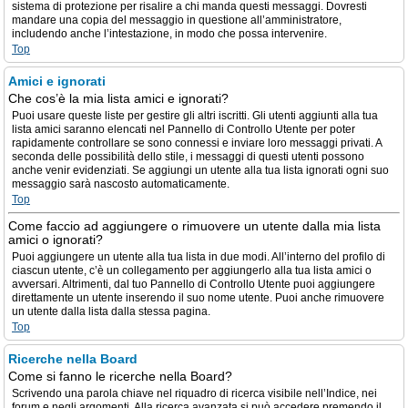
sistema di protezione per risalire a chi manda questi messaggi. Dovresti
mandare una copia del messaggio in questione all’amministratore,
includendo anche l’intestazione, in modo che possa intervenire.
Top
Amici e ignorati
Che cos’è la mia lista amici e ignorati?
Puoi usare queste liste per gestire gli altri iscritti. Gli utenti aggiunti alla tua
lista amici saranno elencati nel Pannello di Controllo Utente per poter
rapidamente controllare se sono connessi e inviare loro messaggi privati. A
seconda delle possibilità dello stile, i messaggi di questi utenti possono
anche venir evidenziati. Se aggiungi un utente alla tua lista ignorati ogni suo
messaggio sarà nascosto automaticamente.
Top
Come faccio ad aggiungere o rimuovere un utente dalla mia lista
amici o ignorati?
Puoi aggiungere un utente alla tua lista in due modi. All’interno del profilo di
ciascun utente, c’è un collegamento per aggiungerlo alla tua lista amici o
avversari. Altrimenti, dal tuo Pannello di Controllo Utente puoi aggiungere
direttamente un utente inserendo il suo nome utente. Puoi anche rimuovere
un utente dalla lista dalla stessa pagina.
Top
Ricerche nella Board
Come si fanno le ricerche nella Board?
Scrivendo una parola chiave nel riquadro di ricerca visibile nell’Indice, nei
forum e negli argomenti. Alla ricerca avanzata si può accedere premendo il