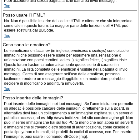
Puoi accedere alla stessa pagina, anche dall’area invio messaggi.
Top
Posso usare l’HTML?
No. Non è possibile inserire del codice HTML e ottenere che sia interpretato
come tale in questo forum. La maggior parte delle funzioni dell’HTML può
essere sostituita dal BBCode.
Top
Cosa sono le emoticon?
Le «emoticon» o «faccine» (in inglese,
emoticons
o
smileys
) sono piccole
immagini che possono essere usate per esprimere una sensazione o
un’emozione con pochi caratteri; ad es. :) significa felice, :( significa triste.
Questo forum trasforma automaticamente queste serie di caratteri in
immagini. La lista completa delle emoticon è visibile nella pagina di invio
messaggi. Cerca di non esagerare nell’uso delle emoticon, possono
facilmente rendere un messaggio illeggibile, e un moderatore potrebbe
decidere di modificarlo o addirittura rimuoverlo.
Top
Posso inserire delle immagini?
Puoi inserire delle immagini nei tuoi messaggi. Se l’amministratore permette
gli allegati è possibile caricare delle immagini direttamente sulla Board, in
alternativa devi fare un collegamento a un’immagine ospitata su un server di
pubblico accesso, ad es. http://www.indirizzo-del-sito.com/immagine.gif. Non
puoi inserire immagini che hai sul tuo PC (a meno che non abbia un server!)
o immagini che si trovano dietro sistemi di autenticazione, come caselle di
posta tipo yahoo o hotmail, siti protetti da codici di accesso, ecc. Per inserire
l’immagine, puoi usare il comando BBCode [img].