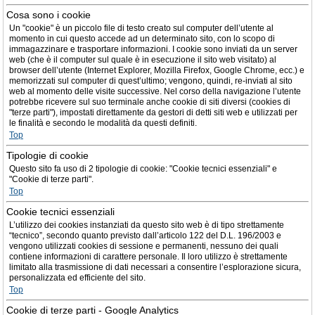
Cosa sono i cookie
Un "cookie" è un piccolo file di testo creato sul computer dell’utente al
momento in cui questo accede ad un determinato sito, con lo scopo di
immagazzinare e trasportare informazioni. I cookie sono inviati da un server
web (che è il computer sul quale è in esecuzione il sito web visitato) al
browser dell’utente (Internet Explorer, Mozilla Firefox, Google Chrome, ecc.) e
memorizzati sul computer di quest’ultimo; vengono, quindi, re-inviati al sito
web al momento delle visite successive. Nel corso della navigazione l’utente
potrebbe ricevere sul suo terminale anche cookie di siti diversi (cookies di
"terze parti"), impostati direttamente da gestori di detti siti web e utilizzati per
le finalità e secondo le modalità da questi definiti.
Top
Tipologie di cookie
Questo sito fa uso di 2 tipologie di cookie: "Cookie tecnici essenziali" e
"Cookie di terze parti".
Top
Cookie tecnici essenziali
L’utilizzo dei cookies instanziati da questo sito web è di tipo strettamente
“tecnico”, secondo quanto previsto dall’articolo 122 del D.L. 196/2003 e
vengono utilizzati cookies di sessione e permanenti, nessuno dei quali
contiene informazioni di carattere personale. Il loro utilizzo è strettamente
limitato alla trasmissione di dati necessari a consentire l’esplorazione sicura,
personalizzata ed efficiente del sito.
Top
Cookie di terze parti - Google Analytics