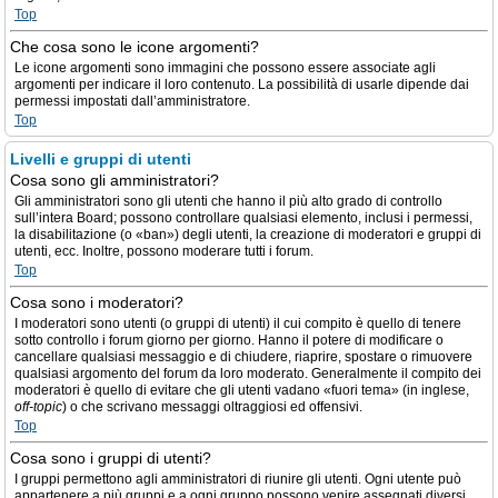
Top
Che cosa sono le icone argomenti?
Le icone argomenti sono immagini che possono essere associate agli
argomenti per indicare il loro contenuto. La possibilità di usarle dipende dai
permessi impostati dall’amministratore.
Top
Livelli e gruppi di utenti
Cosa sono gli amministratori?
Gli amministratori sono gli utenti che hanno il più alto grado di controllo
sull’intera Board; possono controllare qualsiasi elemento, inclusi i permessi,
la disabilitazione (o «ban») degli utenti, la creazione di moderatori e gruppi di
utenti, ecc. Inoltre, possono moderare tutti i forum.
Top
Cosa sono i moderatori?
I moderatori sono utenti (o gruppi di utenti) il cui compito è quello di tenere
sotto controllo i forum giorno per giorno. Hanno il potere di modificare o
cancellare qualsiasi messaggio e di chiudere, riaprire, spostare o rimuovere
qualsiasi argomento del forum da loro moderato. Generalmente il compito dei
moderatori è quello di evitare che gli utenti vadano «fuori tema» (in inglese,
off-topic
) o che scrivano messaggi oltraggiosi ed offensivi.
Top
Cosa sono i gruppi di utenti?
I gruppi permettono agli amministratori di riunire gli utenti. Ogni utente può
appartenere a più gruppi e a ogni gruppo possono venire assegnati diversi