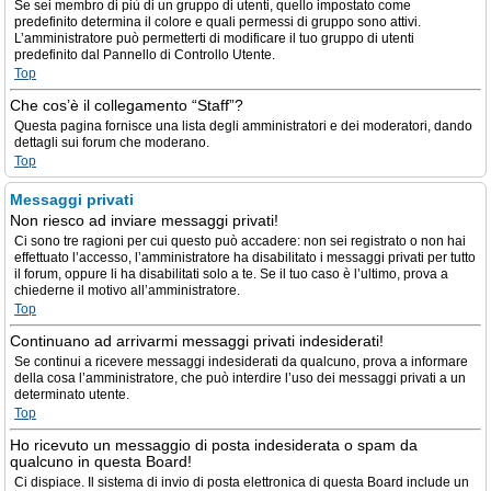
Se sei membro di più di un gruppo di utenti, quello impostato come
predefinito determina il colore e quali permessi di gruppo sono attivi.
L’amministratore può permetterti di modificare il tuo gruppo di utenti
predefinito dal Pannello di Controllo Utente.
Top
Che cos’è il collegamento “Staff”?
Questa pagina fornisce una lista degli amministratori e dei moderatori, dando
dettagli sui forum che moderano.
Top
Messaggi privati
Non riesco ad inviare messaggi privati!
Ci sono tre ragioni per cui questo può accadere: non sei registrato o non hai
effettuato l’accesso, l’amministratore ha disabilitato i messaggi privati per tutto
il forum, oppure li ha disabilitati solo a te. Se il tuo caso è l’ultimo, prova a
chiederne il motivo all’amministratore.
Top
Continuano ad arrivarmi messaggi privati indesiderati!
Se continui a ricevere messaggi indesiderati da qualcuno, prova a informare
della cosa l’amministratore, che può interdire l’uso dei messaggi privati a un
determinato utente.
Top
Ho ricevuto un messaggio di posta indesiderata o spam da
qualcuno in questa Board!
Ci dispiace. Il sistema di invio di posta elettronica di questa Board include un