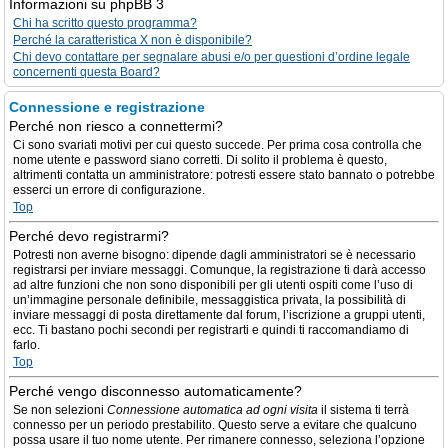
Informazioni su phpBB 3
Chi ha scritto questo programma?
Perché la caratteristica X non è disponibile?
Chi devo contattare per segnalare abusi e/o per questioni d’ordine legale
concernenti questa Board?
Connessione e registrazione
Perché non riesco a connettermi?
Ci sono svariati motivi per cui questo succede. Per prima cosa controlla che
nome utente e password siano corretti. Di solito il problema è questo,
altrimenti contatta un amministratore: potresti essere stato bannato o potrebbe
esserci un errore di configurazione.
Top
Perché devo registrarmi?
Potresti non averne bisogno: dipende dagli amministratori se è necessario
registrarsi per inviare messaggi. Comunque, la registrazione ti darà accesso
ad altre funzioni che non sono disponibili per gli utenti ospiti come l’uso di
un’immagine personale definibile, messaggistica privata, la possibilità di
inviare messaggi di posta direttamente dal forum, l’iscrizione a gruppi utenti,
ecc. Ti bastano pochi secondi per registrarti e quindi ti raccomandiamo di
farlo.
Top
Perché vengo disconnesso automaticamente?
Se non selezioni
Connessione automatica ad ogni visita
il sistema ti terrà
connesso per un periodo prestabilito. Questo serve a evitare che qualcuno
possa usare il tuo nome utente. Per rimanere connesso, seleziona l’opzione