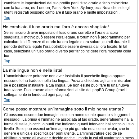
cambiare le impostazioni del tuo profilo per il fuso orario e farlo coincidere
con la tua area, es. London, Paris, New York, Sydney, ecc. Nota che solo gli
utenti registrati possono cambiare il fuso orario e molte impostazioni.
Top
Ho cambiato il fuso orario ma l’ora è ancora sbagliata!
Se sei sicuro di aver impostato il fuso orario corretto e l’ora è ancora
sbagliata, il motivo può essere l’ora legale. Il forum non è programmato per
calcolare le differenze di orario tra ora legale e ora solare; quindi durante il
periodo dell’ora legale l’ora potrebbe essere diversa dall’ora locale. In tal
caso, seleziona un fuso orario diverso per far coincidere l’ora mostrata colla
tua.
Top
La mia lingua non è nella lista!
L’amministratore potrebbe non aver installato il pacchetto lingua oppure
nessuno lo ha tradotto nella tua lingua. Prova a chiedere agli amministratori
se è possibile installare la tua lingua. Se non esiste puoi fare tu una nuova
traduzione. Puoi trovare altre informazioni al sito del phpBB Group (trovi il
collegamento in fondo ad ogni pagina).
Top
Come posso mostrare un’immagine sotto il mio nome utente?
Ci possono essere due immagini sotto un nome utente quando si leggono i
messaggi. La prima è l’immagine associata al tuo grado, generalmente ha la
forma di stelle, blocchi o punti che indicano quanti interventi hai scritto o il tuo
livello. Sotto può esserci un’immagine più grande nota come avatar, che in
genere è unica e specifica per ogni utente. L’amministratore decide se
abilitare o meno gli avatar e decide anche il modo in cui gli avatar sono messi