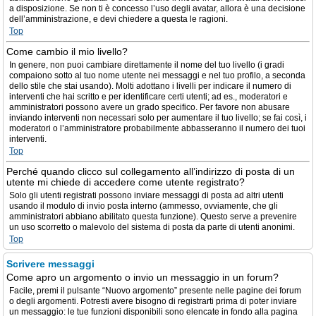
a disposizione. Se non ti è concesso l’uso degli avatar, allora è una decisione
dell’amministrazione, e devi chiedere a questa le ragioni.
Top
Come cambio il mio livello?
In genere, non puoi cambiare direttamente il nome del tuo livello (i gradi
compaiono sotto al tuo nome utente nei messaggi e nel tuo profilo, a seconda
dello stile che stai usando). Molti adottano i livelli per indicare il numero di
interventi che hai scritto e per identificare certi utenti; ad es., moderatori e
amministratori possono avere un grado specifico. Per favore non abusare
inviando interventi non necessari solo per aumentare il tuo livello; se fai così, i
moderatori o l’amministratore probabilmente abbasseranno il numero dei tuoi
interventi.
Top
Perché quando clicco sul collegamento all’indirizzo di posta di un
utente mi chiede di accedere come utente registrato?
Solo gli utenti registrati possono inviare messaggi di posta ad altri utenti
usando il modulo di invio posta interno (ammesso, ovviamente, che gli
amministratori abbiano abilitato questa funzione). Questo serve a prevenire
un uso scorretto o malevolo del sistema di posta da parte di utenti anonimi.
Top
Scrivere messaggi
Come apro un argomento o invio un messaggio in un forum?
Facile, premi il pulsante “Nuovo argomento” presente nelle pagine dei forum
o degli argomenti. Potresti avere bisogno di registrarti prima di poter inviare
un messaggio: le tue funzioni disponibili sono elencate in fondo alla pagina