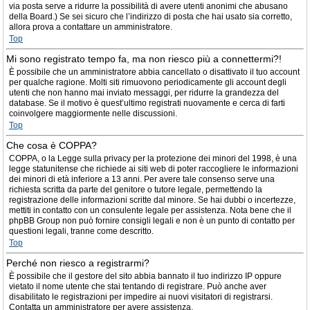
via posta serve a ridurre la possibilità di avere utenti anonimi che abusano
della Board.) Se sei sicuro che l’indirizzo di posta che hai usato sia corretto,
allora prova a contattare un amministratore.
Top
Mi sono registrato tempo fa, ma non riesco più a connettermi?!
È possibile che un amministratore abbia cancellato o disattivato il tuo account
per qualche ragione. Molti siti rimuovono periodicamente gli account degli
utenti che non hanno mai inviato messaggi, per ridurre la grandezza del
database. Se il motivo è quest’ultimo registrati nuovamente e cerca di farti
coinvolgere maggiormente nelle discussioni.
Top
Che cosa è COPPA?
COPPA, o la Legge sulla privacy per la protezione dei minori del 1998, è una
legge statunitense che richiede ai siti web di poter raccogliere le informazioni
dei minori di età inferiore a 13 anni. Per avere tale consenso serve una
richiesta scritta da parte del genitore o tutore legale, permettendo la
registrazione delle informazioni scritte dal minore. Se hai dubbi o incertezze,
mettiti in contatto con un consulente legale per assistenza. Nota bene che il
phpBB Group non può fornire consigli legali e non è un punto di contatto per
questioni legali, tranne come descritto.
Top
Perché non riesco a registrarmi?
È possibile che il gestore del sito abbia bannato il tuo indirizzo IP oppure
vietato il nome utente che stai tentando di registrare. Può anche aver
disabilitato le registrazioni per impedire ai nuovi visitatori di registrarsi.
Contatta un amministratore per avere assistenza.