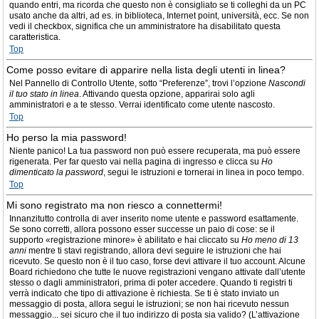
quando entri, ma ricorda che questo non è consigliato se ti colleghi da un PC
usato anche da altri, ad es. in biblioteca, Internet point, università, ecc. Se non
vedi il checkbox, significa che un amministratore ha disabilitato questa
caratteristica.
Top
Come posso evitare di apparire nella lista degli utenti in linea?
Nel Pannello di Controllo Utente, sotto “Preferenze”, trovi l’opzione
Nascondi
il tuo stato in linea
. Attivando questa opzione, apparirai solo agli
amministratori e a te stesso. Verrai identificato come utente nascosto.
Top
Ho perso la mia password!
Niente panico! La tua password non può essere recuperata, ma può essere
rigenerata. Per far questo vai nella pagina di ingresso e clicca su
Ho
dimenticato la password
, segui le istruzioni e tornerai in linea in poco tempo.
Top
Mi sono registrato ma non riesco a connettermi!
Innanzitutto controlla di aver inserito nome utente e password esattamente.
Se sono corretti, allora possono esser successe un paio di cose: se il
supporto «registrazione minore» è abilitato e hai cliccato su
Ho meno di 13
anni
mentre ti stavi registrando, allora devi seguire le istruzioni che hai
ricevuto. Se questo non è il tuo caso, forse devi attivare il tuo account. Alcune
Board richiedono che tutte le nuove registrazioni vengano attivate dall’utente
stesso o dagli amministratori, prima di poter accedere. Quando ti registri ti
verrà indicato che tipo di attivazione è richiesta. Se ti è stato inviato un
messaggio di posta, allora segui le istruzioni; se non hai ricevuto nessun
messaggio... sei sicuro che il tuo indirizzo di posta sia valido? (L’attivazione