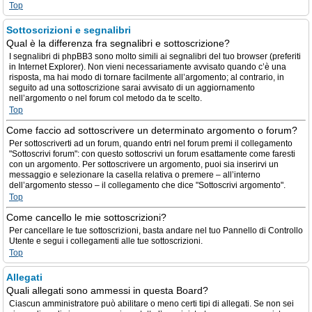
Top
Sottoscrizioni e segnalibri
Qual è la differenza fra segnalibri e sottoscrizione?
I segnalibri di phpBB3 sono molto simili ai segnalibri del tuo browser (preferiti
in Internet Explorer). Non vieni necessariamente avvisato quando c’è una
risposta, ma hai modo di tornare facilmente all’argomento; al contrario, in
seguito ad una sottoscrizione sarai avvisato di un aggiornamento
nell’argomento o nel forum col metodo da te scelto.
Top
Come faccio ad sottoscrivere un determinato argomento o forum?
Per sottoscriverti ad un forum, quando entri nel forum premi il collegamento
"Sottoscrivi forum": con questo sottoscrivi un forum esattamente come faresti
con un argomento. Per sottoscrivere un argomento, puoi sia inserirvi un
messaggio e selezionare la casella relativa o premere – all’interno
dell’argomento stesso – il collegamento che dice "Sottoscrivi argomento".
Top
Come cancello le mie sottoscrizioni?
Per cancellare le tue sottoscrizioni, basta andare nel tuo Pannello di Controllo
Utente e segui i collegamenti alle tue sottoscrizioni.
Top
Allegati
Quali allegati sono ammessi in questa Board?
Ciascun amministratore può abilitare o meno certi tipi di allegati. Se non sei