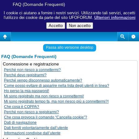
FAQ (Domande Frequenti)
I cookie ci aiutano a fornire i nostri servizi. Utilizzando tali servizi, accetti
l'utilizzo dei cookie da parte del sito UFOFORUM.
Ulteriori informazioni
Passa allo versione desktop
FAQ (Domande Frequenti)
Connessione e registrazione
Perché non riesco a connettermi?
Perché devo registrarmi?
Perché vengo disconnesso automaticamente?
Come posso evitare di apparire nella lista degli utenti in linea?
Ho perso la mia password!
Mi sono registrato ma non riesco a connettermi!
Mi sono registrato tempo fa, ma non riesco più a connettermi?!
Che cosa è COPPA?
Perché non riesco a registrarmi?
Che cosa provoca il comando “Cancella cookie”?
Dati di navigazione
Dati forniti volontariamente dall’utente
Informazioni condivise dall’utente