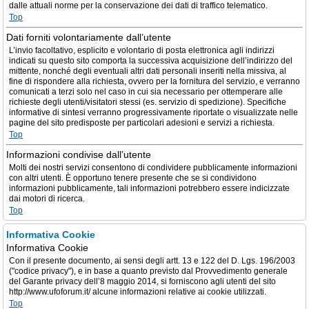
dalle attuali norme per la conservazione dei dati di traffico telematico.
Top
Dati forniti volontariamente dall’utente
L’invio facoltativo, esplicito e volontario di posta elettronica agli indirizzi
indicati su questo sito comporta la successiva acquisizione dell’indirizzo del
mittente, nonché degli eventuali altri dati personali inseriti nella missiva, al
fine di rispondere alla richiesta, ovvero per la fornitura del servizio, e verranno
comunicati a terzi solo nel caso in cui sia necessario per ottemperare alle
richieste degli utenti/visitatori stessi (es. servizio di spedizione). Specifiche
informative di sintesi verranno progressivamente riportate o visualizzate nelle
pagine del sito predisposte per particolari adesioni e servizi a richiesta.
Top
Informazioni condivise dall’utente
Molti dei nostri servizi consentono di condividere pubblicamente informazioni
con altri utenti. È opportuno tenere presente che se si condividono
informazioni pubblicamente, tali informazioni potrebbero essere indicizzate
dai motori di ricerca.
Top
Informativa Cookie
Informativa Cookie
Con il presente documento, ai sensi degli artt. 13 e 122 del D. Lgs. 196/2003
("codice privacy"), e in base a quanto previsto dal Provvedimento generale
del Garante privacy dell’8 maggio 2014, si forniscono agli utenti del sito
http://www.ufoforum.it/ alcune informazioni relative ai cookie utilizzati.
Top