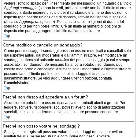
vedere, sotto lo spazio per l’inserimento del messaggio, un riquadro dal titolo
Aggiungi sondaggio
(se non lo vedi, probabilmente non hai il diritto di creare
sondaggi). Basta inserire un titolo per il sondaggio e almeno due opzioni di
risposta (per inserire un’opzione di risposta, scrivila nell’apposito spazio e
clicca su
Aggiungi un’opzione
). Puoi anche stabilire i giorni di durata del
sondaggio (0 per non porre limiti). C’è un limite al numero di opzioni di
risposta che puoi aggiungere, stabilito dall’amministratore.
Top
Come modifico o cancello un sondaggio?
Come per i messaggi, i sondaggi possono essere modificati e cancellati solo
dai rispettivi autori, dai moderatori e dall’amministratore. Per modificare un
sondaggio, clicca sul pulsante
modifica
del primo messaggio (a cui è sempre
associato il sondaggio). Se nessuno ha ancora votato, il sondaggio può
essere modificato o cancellato, altrimenti solo i moderatori e l’amministratore
possono farlo. Il limite per le opzioni del sondaggio è impostato
dall’amministratore. Se vuoi aggiungere ulteriori opzioni, contatta
l’amministratore.
Top
Perché non riesco ad accedere a un forum?
Alcuni forum potrebbero essere riservati a determinati utenti o gruppi. Per
leggere, scrivere, rispondere, ecc., potresti aver bisogno di autorizzazioni
speciali, che solo i moderatori e l’amministratore possono concedere.
Top
Perché non posso votare nei sondaggi?
Solo gli utenti registrati possono votare nei sondaggi (questo per evitare
risultati fasulli). Se sei registrato e comunque non riesci a votare,