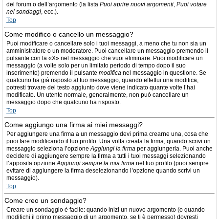
del forum o dell’argomento (la lista
Puoi aprire nuovi argomenti
,
Puoi votare
nei sondaggi
, ecc.).
Top
Come modifico o cancello un messaggio?
Puoi modificare o cancellare solo i tuoi messaggi, a meno che tu non sia un
amministratore o un moderatore. Puoi cancellare un messaggio premendo il
pulsante con la «X» nel messaggio che vuoi eliminare. Puoi modificare un
messaggio (a volte solo per un limitato periodo di tempo dopo il suo
inserimento) premendo il pulsante
modifica
nel messaggio in questione. Se
qualcuno ha già risposto al tuo messaggio, quando effettui una modifica,
potresti trovare del testo aggiunto dove viene indicato quante volte l’hai
modificato. Un utente normale, generalmente, non può cancellare un
messaggio dopo che qualcuno ha risposto.
Top
Come aggiungo una firma ai miei messaggi?
Per aggiungere una firma a un messaggio devi prima crearne una, cosa che
puoi fare modificando il tuo profilo. Una volta creata la firma, quando scrivi un
messaggio seleziona l’opzione
Aggiungi la firma
per aggiungerla. Puoi anche
decidere di aggiungere sempre la firma a tutti i tuoi messaggi selezionando
l’apposita opzione
Aggiungi sempre la mia firma
nel tuo profilo (puoi sempre
evitare di aggiungere la firma deselezionando l’opzione quando scrivi un
messaggio).
Top
Come creo un sondaggio?
Creare un sondaggio è facile: quando inizi un nuovo argomento (o quando
modifichi il primo messaggio di un argomento, se ti è permesso) dovresti