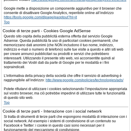
Google mette a disposizione un componente aggiuntivo per il browser che
consente di disattivare Google Analytics, reperibile online all’indirizzo
https://tools.google.com/dlpage/gaoptout?hl=it
Top
Cookie di terze parti - Cookies Google AdSense
Questo sito ospita della pubblicità esterna offerta dal servizio Google
Adsense. Questa pubblicità fa uso di particolari cookies permanenti, che
memorizzano dati anonimi (che NON includono il tuo nome, indirizzo,
indirizzo e-mail o numero di telefono) sulle tue visite a questo e altri siti web
per creare annunci pubblicitari su prodotti e servizi che potrebbero
interessarti. Utilizzando il presente sito web, voi acconsentite quindi al
trattamento dei Vostri dati da parte di Google per le modalità e i fini
sopraindicati.
L’informativa della privacy della società che offre il servizio di advertising è
raggiungibile all’indirizzo:
http://www.google.com/policies/technologies/ads/
Potete rifiutarvi di utilizzare i cookies selezionando l’impostazione appropriata
sul vostro browser, ma ciò potrebbe impedirvi di utilizzare tutte le funzionalità
di questo sito web.
Top
Cookie di terze parti - Interazione con i social network
Si tratta di strumenti di terze parti che espongono modalità di interazione con i
social network. Ad esempio i sistemi di condivisione di un contenuto su
Facebook e Twitter: i cookie in questo casi sono necessari per il
funzionamento del meccanismo di condivisione.