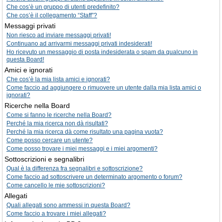
Che cos’è un gruppo di utenti predefinito?
Che cos’è il collegamento “Staff”?
Messaggi privati
Non riesco ad inviare messaggi privati!
Continuano ad arrivarmi messaggi privati indesiderati!
Ho ricevuto un messaggio di posta indesiderata o spam da qualcuno in
questa Board!
Amici e ignorati
Che cos’è la mia lista amici e ignorati?
Come faccio ad aggiungere o rimuovere un utente dalla mia lista amici o
ignorati?
Ricerche nella Board
Come si fanno le ricerche nella Board?
Perché la mia ricerca non dà risultati?
Perché la mia ricerca dà come risultato una pagina vuota?
Come posso cercare un utente?
Come posso trovare i miei messaggi e i miei argomenti?
Sottoscrizioni e segnalibri
Qual è la differenza fra segnalibri e sottoscrizione?
Come faccio ad sottoscrivere un determinato argomento o forum?
Come cancello le mie sottoscrizioni?
Allegati
Quali allegati sono ammessi in questa Board?
Come faccio a trovare i miei allegati?