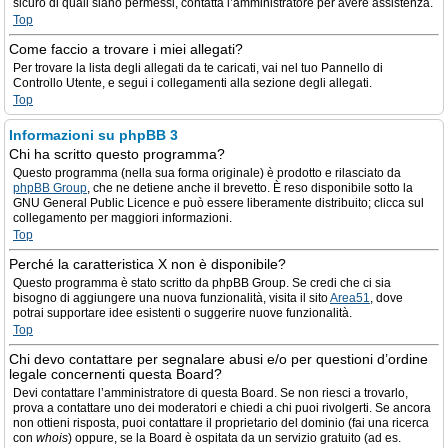
sicuro di quali siano permessi, contatta l’amministratore per avere assistenza.
Top
Come faccio a trovare i miei allegati?
Per trovare la lista degli allegati da te caricati, vai nel tuo Pannello di
Controllo Utente, e segui i collegamenti alla sezione degli allegati.
Top
Informazioni su phpBB 3
Chi ha scritto questo programma?
Questo programma (nella sua forma originale) è prodotto e rilasciato da
phpBB Group
, che ne detiene anche il brevetto. È reso disponibile sotto la
GNU General Public Licence e può essere liberamente distribuito; clicca sul
collegamento per maggiori informazioni.
Top
Perché la caratteristica X non è disponibile?
Questo programma è stato scritto da phpBB Group. Se credi che ci sia
bisogno di aggiungere una nuova funzionalità, visita il sito
Area51
, dove
potrai supportare idee esistenti o suggerire nuove funzionalità.
Top
Chi devo contattare per segnalare abusi e/o per questioni d’ordine
legale concernenti questa Board?
Devi contattare l’amministratore di questa Board. Se non riesci a trovarlo,
prova a contattare uno dei moderatori e chiedi a chi puoi rivolgerti. Se ancora
non ottieni risposta, puoi contattare il proprietario del dominio (fai una ricerca
con
whois
) oppure, se la Board è ospitata da un servizio gratuito (ad es.