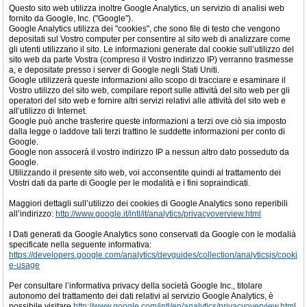
Questo sito web utilizza inoltre Google Analytics, un servizio di analisi web
fornito da Google, Inc. ("Google").
Google Analytics utilizza dei "cookies", che sono file di testo che vengono
depositati sul Vostro computer per consentire al sito web di analizzare come
gli utenti utilizzano il sito. Le informazioni generate dal cookie sull’utilizzo del
sito web da parte Vostra (compreso il Vostro indirizzo IP) verranno trasmesse
a, e depositate presso i server di Google negli Stati Uniti.
Google utilizzerà queste informazioni allo scopo di tracciare e esaminare il
Vostro utilizzo del sito web, compilare report sulle attività del sito web per gli
operatori del sito web e fornire altri servizi relativi alle attività del sito web e
all’utilizzo di Internet.
Google può anche trasferire queste informazioni a terzi ove ciò sia imposto
dalla legge o laddove tali terzi trattino le suddette informazioni per conto di
Google.
Google non assocerà il vostro indirizzo IP a nessun altro dato posseduto da
Google.
Utilizzando il presente sito web, voi acconsentite quindi al trattamento dei
Vostri dati da parte di Google per le modalità e i fini sopraindicati.
Maggiori dettagli sull’utilizzo dei cookies di Google Analytics sono reperibili
all’indirizzo:
http://www.google.it/intl/it/analytics/privacyoverview.html
I Dati generati da Google Analytics sono conservati da Google con le modalià
specificate nella seguente informativa:
https://developers.google.com/analytics/devguides/collection/analyticsjs/cooki
e-usage
Per consultare l’informativa privacy della società Google Inc., titolare
autonomo del trattamento dei dati relativi al servizio Google Analytics, è
possibile visitare
http://www.google.com/intl/en/analytics/privacyoverview.html