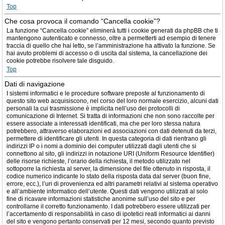
Top
Che cosa provoca il comando “Cancella cookie”?
La funzione “Cancella cookie” eliminerà tutti i cookie generati da phpBB che ti
mantengono autenticato e connesso, oltre a permetterti ad esempio di tenere
traccia di quello che hai letto, se l’amministrazione ha attivato la funzione. Se
hai avuto problemi di accesso o di uscita dal sistema, la cancellazione dei
cookie potrebbe risolvere tale disguido.
Top
Dati di navigazione
I sistemi informatici e le procedure software preposte al funzionamento di
questo sito web acquisiscono, nel corso del loro normale esercizio, alcuni dati
personali la cui trasmissione è implicita nell’uso dei protocolli di
comunicazione di Internet. Si tratta di informazioni che non sono raccolte per
essere associate a interessati identificati, ma che per loro stessa natura
potrebbero, attraverso elaborazioni ed associazioni con dati detenuti da terzi,
permettere di identificare gli utenti. In questa categoria di dati rientrano gli
indirizzi IP o i nomi a dominio dei computer utilizzati dagli utenti che si
connettono al sito, gli indirizzi in notazione URI (Uniform Resource Identifier)
delle risorse richieste, l’orario della richiesta, il metodo utilizzato nel
sottoporre la richiesta al server, la dimensione del file ottenuto in risposta, il
codice numerico indicante lo stato della risposta data dal server (buon fine,
errore, ecc.), l’uri di provenienza ed altri parametri relativi al sistema operativo
e all’ambiente informatico dell’utente. Questi dati vengono utilizzati al solo
fine di ricavare informazioni statistiche anonime sull’uso del sito e per
controllarne il corretto funzionamento. I dati potrebbero essere utilizzati per
l’accertamento di responsabilità in caso di ipotetici reati informatici ai danni
del sito e vengono pertanto conservati per 12 mesi, secondo quanto previsto