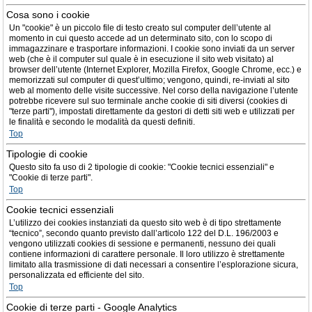
Cosa sono i cookie
Un "cookie" è un piccolo file di testo creato sul computer dell’utente al
momento in cui questo accede ad un determinato sito, con lo scopo di
immagazzinare e trasportare informazioni. I cookie sono inviati da un server
web (che è il computer sul quale è in esecuzione il sito web visitato) al
browser dell’utente (Internet Explorer, Mozilla Firefox, Google Chrome, ecc.) e
memorizzati sul computer di quest’ultimo; vengono, quindi, re-inviati al sito
web al momento delle visite successive. Nel corso della navigazione l’utente
potrebbe ricevere sul suo terminale anche cookie di siti diversi (cookies di
"terze parti"), impostati direttamente da gestori di detti siti web e utilizzati per
le finalità e secondo le modalità da questi definiti.
Top
Tipologie di cookie
Questo sito fa uso di 2 tipologie di cookie: "Cookie tecnici essenziali" e
"Cookie di terze parti".
Top
Cookie tecnici essenziali
L’utilizzo dei cookies instanziati da questo sito web è di tipo strettamente
“tecnico”, secondo quanto previsto dall’articolo 122 del D.L. 196/2003 e
vengono utilizzati cookies di sessione e permanenti, nessuno dei quali
contiene informazioni di carattere personale. Il loro utilizzo è strettamente
limitato alla trasmissione di dati necessari a consentire l’esplorazione sicura,
personalizzata ed efficiente del sito.
Top
Cookie di terze parti - Google Analytics