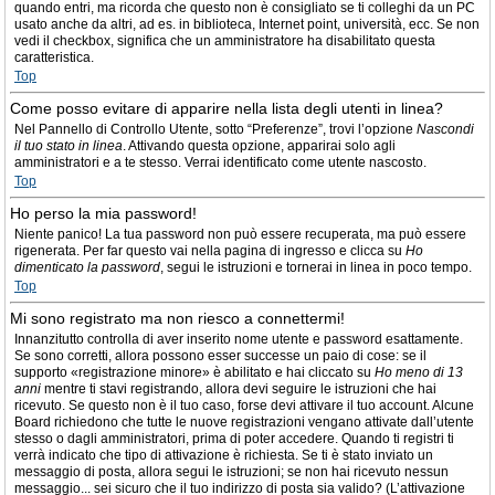
quando entri, ma ricorda che questo non è consigliato se ti colleghi da un PC
usato anche da altri, ad es. in biblioteca, Internet point, università, ecc. Se non
vedi il checkbox, significa che un amministratore ha disabilitato questa
caratteristica.
Top
Come posso evitare di apparire nella lista degli utenti in linea?
Nel Pannello di Controllo Utente, sotto “Preferenze”, trovi l’opzione
Nascondi
il tuo stato in linea
. Attivando questa opzione, apparirai solo agli
amministratori e a te stesso. Verrai identificato come utente nascosto.
Top
Ho perso la mia password!
Niente panico! La tua password non può essere recuperata, ma può essere
rigenerata. Per far questo vai nella pagina di ingresso e clicca su
Ho
dimenticato la password
, segui le istruzioni e tornerai in linea in poco tempo.
Top
Mi sono registrato ma non riesco a connettermi!
Innanzitutto controlla di aver inserito nome utente e password esattamente.
Se sono corretti, allora possono esser successe un paio di cose: se il
supporto «registrazione minore» è abilitato e hai cliccato su
Ho meno di 13
anni
mentre ti stavi registrando, allora devi seguire le istruzioni che hai
ricevuto. Se questo non è il tuo caso, forse devi attivare il tuo account. Alcune
Board richiedono che tutte le nuove registrazioni vengano attivate dall’utente
stesso o dagli amministratori, prima di poter accedere. Quando ti registri ti
verrà indicato che tipo di attivazione è richiesta. Se ti è stato inviato un
messaggio di posta, allora segui le istruzioni; se non hai ricevuto nessun
messaggio... sei sicuro che il tuo indirizzo di posta sia valido? (L’attivazione