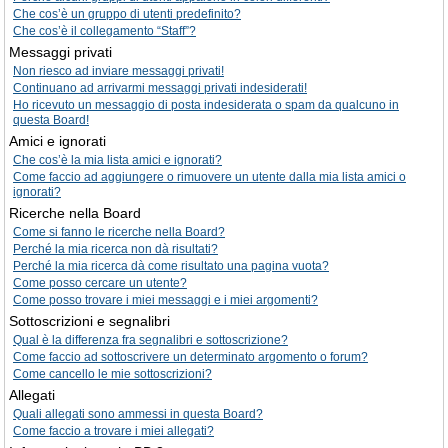
Che cos’è un gruppo di utenti predefinito?
Che cos’è il collegamento “Staff”?
Messaggi privati
Non riesco ad inviare messaggi privati!
Continuano ad arrivarmi messaggi privati indesiderati!
Ho ricevuto un messaggio di posta indesiderata o spam da qualcuno in
questa Board!
Amici e ignorati
Che cos’è la mia lista amici e ignorati?
Come faccio ad aggiungere o rimuovere un utente dalla mia lista amici o
ignorati?
Ricerche nella Board
Come si fanno le ricerche nella Board?
Perché la mia ricerca non dà risultati?
Perché la mia ricerca dà come risultato una pagina vuota?
Come posso cercare un utente?
Come posso trovare i miei messaggi e i miei argomenti?
Sottoscrizioni e segnalibri
Qual è la differenza fra segnalibri e sottoscrizione?
Come faccio ad sottoscrivere un determinato argomento o forum?
Come cancello le mie sottoscrizioni?
Allegati
Quali allegati sono ammessi in questa Board?
Come faccio a trovare i miei allegati?