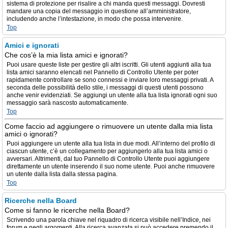
sistema di protezione per risalire a chi manda questi messaggi. Dovresti
mandare una copia del messaggio in questione all’amministratore,
includendo anche l’intestazione, in modo che possa intervenire.
Top
Amici e ignorati
Che cos’è la mia lista amici e ignorati?
Puoi usare queste liste per gestire gli altri iscritti. Gli utenti aggiunti alla tua
lista amici saranno elencati nel Pannello di Controllo Utente per poter
rapidamente controllare se sono connessi e inviare loro messaggi privati. A
seconda delle possibilità dello stile, i messaggi di questi utenti possono
anche venir evidenziati. Se aggiungi un utente alla tua lista ignorati ogni suo
messaggio sarà nascosto automaticamente.
Top
Come faccio ad aggiungere o rimuovere un utente dalla mia lista
amici o ignorati?
Puoi aggiungere un utente alla tua lista in due modi. All’interno del profilo di
ciascun utente, c’è un collegamento per aggiungerlo alla tua lista amici o
avversari. Altrimenti, dal tuo Pannello di Controllo Utente puoi aggiungere
direttamente un utente inserendo il suo nome utente. Puoi anche rimuovere
un utente dalla lista dalla stessa pagina.
Top
Ricerche nella Board
Come si fanno le ricerche nella Board?
Scrivendo una parola chiave nel riquadro di ricerca visibile nell’Indice, nei
forum e negli argomenti. Alla ricerca avanzata si può accedere premendo il