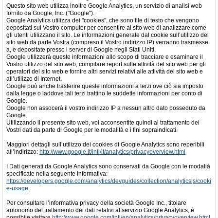
Questo sito web utilizza inoltre Google Analytics, un servizio di analisi web
fornito da Google, Inc. ("Google").
Google Analytics utilizza dei "cookies", che sono file di testo che vengono
depositati sul Vostro computer per consentire al sito web di analizzare come
gli utenti utilizzano il sito. Le informazioni generate dal cookie sull’utilizzo del
sito web da parte Vostra (compreso il Vostro indirizzo IP) verranno trasmesse
a, e depositate presso i server di Google negli Stati Uniti.
Google utilizzerà queste informazioni allo scopo di tracciare e esaminare il
Vostro utilizzo del sito web, compilare report sulle attività del sito web per gli
operatori del sito web e fornire altri servizi relativi alle attività del sito web e
all’utilizzo di Internet.
Google può anche trasferire queste informazioni a terzi ove ciò sia imposto
dalla legge o laddove tali terzi trattino le suddette informazioni per conto di
Google.
Google non assocerà il vostro indirizzo IP a nessun altro dato posseduto da
Google.
Utilizzando il presente sito web, voi acconsentite quindi al trattamento dei
Vostri dati da parte di Google per le modalità e i fini sopraindicati.
Maggiori dettagli sull’utilizzo dei cookies di Google Analytics sono reperibili
all’indirizzo:
http://www.google.it/intl/it/analytics/privacyoverview.html
I Dati generati da Google Analytics sono conservati da Google con le modalià
specificate nella seguente informativa:
https://developers.google.com/analytics/devguides/collection/analyticsjs/cooki
e-usage
Per consultare l’informativa privacy della società Google Inc., titolare
autonomo del trattamento dei dati relativi al servizio Google Analytics, è
possibile visitare
http://www.google.com/intl/en/analytics/privacyoverview.html