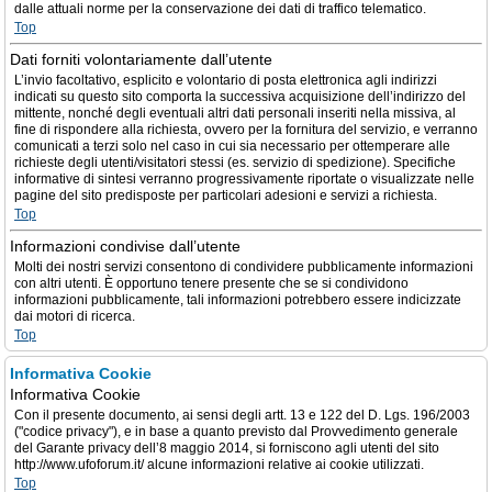
dalle attuali norme per la conservazione dei dati di traffico telematico.
Top
Dati forniti volontariamente dall’utente
L’invio facoltativo, esplicito e volontario di posta elettronica agli indirizzi
indicati su questo sito comporta la successiva acquisizione dell’indirizzo del
mittente, nonché degli eventuali altri dati personali inseriti nella missiva, al
fine di rispondere alla richiesta, ovvero per la fornitura del servizio, e verranno
comunicati a terzi solo nel caso in cui sia necessario per ottemperare alle
richieste degli utenti/visitatori stessi (es. servizio di spedizione). Specifiche
informative di sintesi verranno progressivamente riportate o visualizzate nelle
pagine del sito predisposte per particolari adesioni e servizi a richiesta.
Top
Informazioni condivise dall’utente
Molti dei nostri servizi consentono di condividere pubblicamente informazioni
con altri utenti. È opportuno tenere presente che se si condividono
informazioni pubblicamente, tali informazioni potrebbero essere indicizzate
dai motori di ricerca.
Top
Informativa Cookie
Informativa Cookie
Con il presente documento, ai sensi degli artt. 13 e 122 del D. Lgs. 196/2003
("codice privacy"), e in base a quanto previsto dal Provvedimento generale
del Garante privacy dell’8 maggio 2014, si forniscono agli utenti del sito
http://www.ufoforum.it/ alcune informazioni relative ai cookie utilizzati.
Top