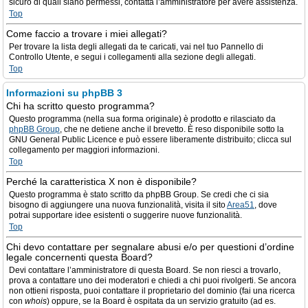
sicuro di quali siano permessi, contatta l’amministratore per avere assistenza.
Top
Come faccio a trovare i miei allegati?
Per trovare la lista degli allegati da te caricati, vai nel tuo Pannello di
Controllo Utente, e segui i collegamenti alla sezione degli allegati.
Top
Informazioni su phpBB 3
Chi ha scritto questo programma?
Questo programma (nella sua forma originale) è prodotto e rilasciato da
phpBB Group
, che ne detiene anche il brevetto. È reso disponibile sotto la
GNU General Public Licence e può essere liberamente distribuito; clicca sul
collegamento per maggiori informazioni.
Top
Perché la caratteristica X non è disponibile?
Questo programma è stato scritto da phpBB Group. Se credi che ci sia
bisogno di aggiungere una nuova funzionalità, visita il sito
Area51
, dove
potrai supportare idee esistenti o suggerire nuove funzionalità.
Top
Chi devo contattare per segnalare abusi e/o per questioni d’ordine
legale concernenti questa Board?
Devi contattare l’amministratore di questa Board. Se non riesci a trovarlo,
prova a contattare uno dei moderatori e chiedi a chi puoi rivolgerti. Se ancora
non ottieni risposta, puoi contattare il proprietario del dominio (fai una ricerca
con
whois
) oppure, se la Board è ospitata da un servizio gratuito (ad es.