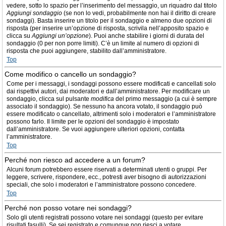
vedere, sotto lo spazio per l’inserimento del messaggio, un riquadro dal titolo
Aggiungi sondaggio
(se non lo vedi, probabilmente non hai il diritto di creare
sondaggi). Basta inserire un titolo per il sondaggio e almeno due opzioni di
risposta (per inserire un’opzione di risposta, scrivila nell’apposito spazio e
clicca su
Aggiungi un’opzione
). Puoi anche stabilire i giorni di durata del
sondaggio (0 per non porre limiti). C’è un limite al numero di opzioni di
risposta che puoi aggiungere, stabilito dall’amministratore.
Top
Come modifico o cancello un sondaggio?
Come per i messaggi, i sondaggi possono essere modificati e cancellati solo
dai rispettivi autori, dai moderatori e dall’amministratore. Per modificare un
sondaggio, clicca sul pulsante
modifica
del primo messaggio (a cui è sempre
associato il sondaggio). Se nessuno ha ancora votato, il sondaggio può
essere modificato o cancellato, altrimenti solo i moderatori e l’amministratore
possono farlo. Il limite per le opzioni del sondaggio è impostato
dall’amministratore. Se vuoi aggiungere ulteriori opzioni, contatta
l’amministratore.
Top
Perché non riesco ad accedere a un forum?
Alcuni forum potrebbero essere riservati a determinati utenti o gruppi. Per
leggere, scrivere, rispondere, ecc., potresti aver bisogno di autorizzazioni
speciali, che solo i moderatori e l’amministratore possono concedere.
Top
Perché non posso votare nei sondaggi?
Solo gli utenti registrati possono votare nei sondaggi (questo per evitare
risultati fasulli). Se sei registrato e comunque non riesci a votare,