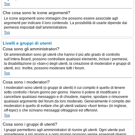
Top
Che cosa sono le icone argomenti?
Le icone argomenti sono immagini che possono essere associate agli
argomenti per indicare il loro contenuto. La possibilità di usarle dipende dai
permessi impostati dall’amministratore.
Top
Livelli e gruppi di utenti
Cosa sono gli amministratori?
Gli amministratori sono gli utenti che hanno il più alto grado di controllo
sull’intera Board; possono controllare qualsiasi elemento, inclusi i permessi,
la disabilitazione (o «ban») degli utenti, la creazione di moderatori e gruppi di
utenti, ecc. Inoltre, possono moderare tutti i forum.
Top
Cosa sono i moderatori?
I moderatori sono utenti (o gruppi di utenti) il cui compito è quello di tenere
sotto controllo i forum giorno per giorno. Hanno il potere di modificare o
cancellare qualsiasi messaggio e di chiudere, riaprire, spostare o rimuovere
qualsiasi argomento del forum da loro moderato. Generalmente il compito dei
moderatori è quello di evitare che gli utenti vadano «fuori tema» (in inglese,
off-topic
) o che scrivano messaggi oltraggiosi ed offensivi.
Top
Cosa sono i gruppi di utenti?
I gruppi permettono agli amministratori di riunire gli utenti. Ogni utente può
appartenere a più gruppi e a ogni gruppo possono venire assegnati diversi