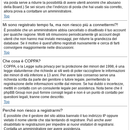
via posta serve a ridurre la possibilità di avere utenti anonimi che abusano
della Board.) Se sei sicuro che l’indirizzo di posta che hai usato sia corretto,
allora prova a contattare un amministratore.
Top
Mi sono registrato tempo fa, ma non riesco più a connettermi?!
È possibile che un amministratore abbia cancellato o disattivato il tuo account
per qualche ragione. Molti siti rimuovono periodicamente gli account degli
utenti che non hanno mai inviato messaggi, per ridurre la grandezza del
database. Se il motivo è quest’ultimo registrati nuovamente e cerca di farti
coinvolgere maggiormente nelle discussioni.
Top
Che cosa è COPPA?
COPPA, o la Legge sulla privacy per la protezione dei minori del 1998, è una
legge statunitense che richiede ai siti web di poter raccogliere le informazioni
dei minori di età inferiore a 13 anni. Per avere tale consenso serve una
richiesta scritta da parte del genitore o tutore legale, permettendo la
registrazione delle informazioni scritte dal minore. Se hai dubbi o incertezze,
mettiti in contatto con un consulente legale per assistenza. Nota bene che il
phpBB Group non può fornire consigli legali e non è un punto di contatto per
questioni legali, tranne come descritto.
Top
Perché non riesco a registrarmi?
È possibile che il gestore del sito abbia bannato il tuo indirizzo IP oppure
vietato il nome utente che stai tentando di registrare. Può anche aver
disabilitato le registrazioni per impedire ai nuovi visitatori di registrarsi.
Contatta un amministratore per avere assistenza.