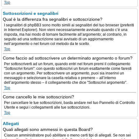
Top
Sottoscrizioni e segnalibri
Qual è la differenza fra segnalibri e sottoscrizione?
I segnalibri di phpBB3 sono molto simili ai segnalibri del tuo browser (preferiti
in Internet Explorer). Non vieni necessariamente avvisato quando c’è una
risposta, ma hai modo di tornare facilmente all’argomento; al contrario, in
seguito ad una sottoscrizione sarai avvisato di un aggiornamento
nell’argomento o nel forum col metodo da te scelto.
Top
Come faccio ad sottoscrivere un determinato argomento o forum?
Per sottoscriverti ad un forum, quando entri nel forum premi il collegamento
"Sottoscrivi forum": con questo sottoscrivi un forum esattamente come faresti
con un argomento. Per sottoscrivere un argomento, puoi sia inserirvi un
messaggio e selezionare la casella relativa o premere – all’interno
dell’argomento stesso – il collegamento che dice "Sottoscrivi argomento".
Top
Come cancello le mie sottoscrizioni?
Per cancellare le tue sottoscrizioni, basta andare nel tuo Pannello di Controllo
Utente e segui i collegamenti alle tue sottoscrizioni.
Top
Allegati
Quali allegati sono ammessi in questa Board?
Ciascun amministratore può abilitare o meno certi tipi di allegati. Se non sei