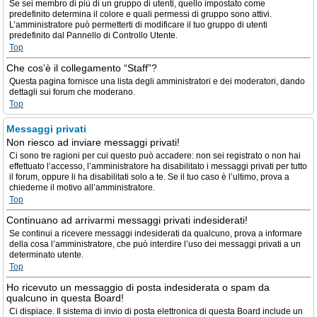
Se sei membro di più di un gruppo di utenti, quello impostato come
predefinito determina il colore e quali permessi di gruppo sono attivi.
L’amministratore può permetterti di modificare il tuo gruppo di utenti
predefinito dal Pannello di Controllo Utente.
Top
Che cos’è il collegamento “Staff”?
Questa pagina fornisce una lista degli amministratori e dei moderatori, dando
dettagli sui forum che moderano.
Top
Messaggi privati
Non riesco ad inviare messaggi privati!
Ci sono tre ragioni per cui questo può accadere: non sei registrato o non hai
effettuato l’accesso, l’amministratore ha disabilitato i messaggi privati per tutto
il forum, oppure li ha disabilitati solo a te. Se il tuo caso è l’ultimo, prova a
chiederne il motivo all’amministratore.
Top
Continuano ad arrivarmi messaggi privati indesiderati!
Se continui a ricevere messaggi indesiderati da qualcuno, prova a informare
della cosa l’amministratore, che può interdire l’uso dei messaggi privati a un
determinato utente.
Top
Ho ricevuto un messaggio di posta indesiderata o spam da
qualcuno in questa Board!
Ci dispiace. Il sistema di invio di posta elettronica di questa Board include un