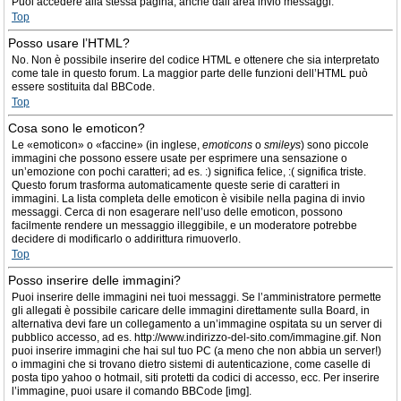
Puoi accedere alla stessa pagina, anche dall’area invio messaggi.
Top
Posso usare l’HTML?
No. Non è possibile inserire del codice HTML e ottenere che sia interpretato
come tale in questo forum. La maggior parte delle funzioni dell’HTML può
essere sostituita dal BBCode.
Top
Cosa sono le emoticon?
Le «emoticon» o «faccine» (in inglese,
emoticons
o
smileys
) sono piccole
immagini che possono essere usate per esprimere una sensazione o
un’emozione con pochi caratteri; ad es. :) significa felice, :( significa triste.
Questo forum trasforma automaticamente queste serie di caratteri in
immagini. La lista completa delle emoticon è visibile nella pagina di invio
messaggi. Cerca di non esagerare nell’uso delle emoticon, possono
facilmente rendere un messaggio illeggibile, e un moderatore potrebbe
decidere di modificarlo o addirittura rimuoverlo.
Top
Posso inserire delle immagini?
Puoi inserire delle immagini nei tuoi messaggi. Se l’amministratore permette
gli allegati è possibile caricare delle immagini direttamente sulla Board, in
alternativa devi fare un collegamento a un’immagine ospitata su un server di
pubblico accesso, ad es. http://www.indirizzo-del-sito.com/immagine.gif. Non
puoi inserire immagini che hai sul tuo PC (a meno che non abbia un server!)
o immagini che si trovano dietro sistemi di autenticazione, come caselle di
posta tipo yahoo o hotmail, siti protetti da codici di accesso, ecc. Per inserire
l’immagine, puoi usare il comando BBCode [img].