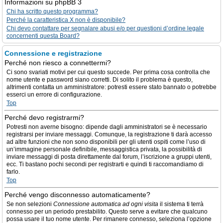
Informazioni su phpBB 3
Chi ha scritto questo programma?
Perché la caratteristica X non è disponibile?
Chi devo contattare per segnalare abusi e/o per questioni d’ordine legale
concernenti questa Board?
Connessione e registrazione
Perché non riesco a connettermi?
Ci sono svariati motivi per cui questo succede. Per prima cosa controlla che
nome utente e password siano corretti. Di solito il problema è questo,
altrimenti contatta un amministratore: potresti essere stato bannato o potrebbe
esserci un errore di configurazione.
Top
Perché devo registrarmi?
Potresti non averne bisogno: dipende dagli amministratori se è necessario
registrarsi per inviare messaggi. Comunque, la registrazione ti darà accesso
ad altre funzioni che non sono disponibili per gli utenti ospiti come l’uso di
un’immagine personale definibile, messaggistica privata, la possibilità di
inviare messaggi di posta direttamente dal forum, l’iscrizione a gruppi utenti,
ecc. Ti bastano pochi secondi per registrarti e quindi ti raccomandiamo di
farlo.
Top
Perché vengo disconnesso automaticamente?
Se non selezioni
Connessione automatica ad ogni visita
il sistema ti terrà
connesso per un periodo prestabilito. Questo serve a evitare che qualcuno
possa usare il tuo nome utente. Per rimanere connesso, seleziona l’opzione