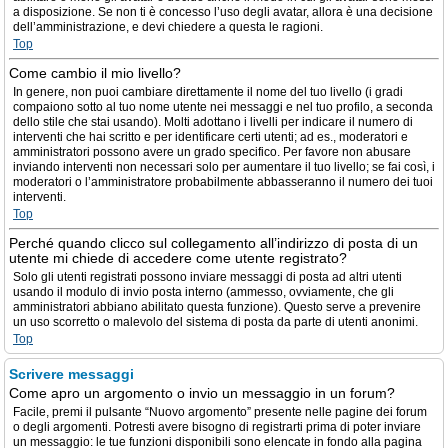
a disposizione. Se non ti è concesso l’uso degli avatar, allora è una decisione
dell’amministrazione, e devi chiedere a questa le ragioni.
Top
Come cambio il mio livello?
In genere, non puoi cambiare direttamente il nome del tuo livello (i gradi
compaiono sotto al tuo nome utente nei messaggi e nel tuo profilo, a seconda
dello stile che stai usando). Molti adottano i livelli per indicare il numero di
interventi che hai scritto e per identificare certi utenti; ad es., moderatori e
amministratori possono avere un grado specifico. Per favore non abusare
inviando interventi non necessari solo per aumentare il tuo livello; se fai così, i
moderatori o l’amministratore probabilmente abbasseranno il numero dei tuoi
interventi.
Top
Perché quando clicco sul collegamento all’indirizzo di posta di un
utente mi chiede di accedere come utente registrato?
Solo gli utenti registrati possono inviare messaggi di posta ad altri utenti
usando il modulo di invio posta interno (ammesso, ovviamente, che gli
amministratori abbiano abilitato questa funzione). Questo serve a prevenire
un uso scorretto o malevolo del sistema di posta da parte di utenti anonimi.
Top
Scrivere messaggi
Come apro un argomento o invio un messaggio in un forum?
Facile, premi il pulsante “Nuovo argomento” presente nelle pagine dei forum
o degli argomenti. Potresti avere bisogno di registrarti prima di poter inviare
un messaggio: le tue funzioni disponibili sono elencate in fondo alla pagina