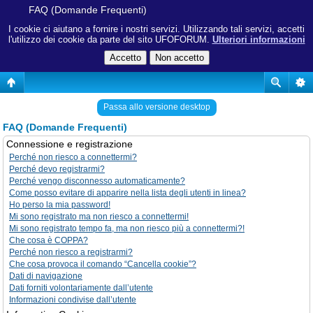
FAQ (Domande Frequenti)
I cookie ci aiutano a fornire i nostri servizi. Utilizzando tali servizi, accetti
l'utilizzo dei cookie da parte del sito UFOFORUM.
Ulteriori informazioni
Passa allo versione desktop
FAQ (Domande Frequenti)
Connessione e registrazione
Perché non riesco a connettermi?
Perché devo registrarmi?
Perché vengo disconnesso automaticamente?
Come posso evitare di apparire nella lista degli utenti in linea?
Ho perso la mia password!
Mi sono registrato ma non riesco a connettermi!
Mi sono registrato tempo fa, ma non riesco più a connettermi?!
Che cosa è COPPA?
Perché non riesco a registrarmi?
Che cosa provoca il comando “Cancella cookie”?
Dati di navigazione
Dati forniti volontariamente dall’utente
Informazioni condivise dall’utente