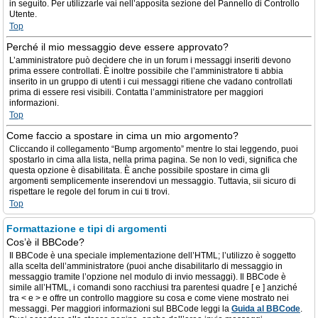
in seguito. Per utilizzarle vai nell’apposita sezione del Pannello di Controllo
Utente.
Top
Perché il mio messaggio deve essere approvato?
L’amministratore può decidere che in un forum i messaggi inseriti devono
prima essere controllati. È inoltre possibile che l’amministratore ti abbia
inserito in un gruppo di utenti i cui messaggi ritiene che vadano controllati
prima di essere resi visibili. Contatta l’amministratore per maggiori
informazioni.
Top
Come faccio a spostare in cima un mio argomento?
Cliccando il collegamento “Bump argomento” mentre lo stai leggendo, puoi
spostarlo in cima alla lista, nella prima pagina. Se non lo vedi, significa che
questa opzione è disabilitata. È anche possibile spostare in cima gli
argomenti semplicemente inserendovi un messaggio. Tuttavia, sii sicuro di
rispettare le regole del forum in cui ti trovi.
Top
Formattazione e tipi di argomenti
Cos’è il BBCode?
Il BBCode è una speciale implementazione dell’HTML; l’utilizzo è soggetto
alla scelta dell’amministratore (puoi anche disabilitarlo di messaggio in
messaggio tramite l’opzione nel modulo di invio messaggi). Il BBCode è
simile all’HTML, i comandi sono racchiusi tra parentesi quadre [ e ] anziché
tra < e > e offre un controllo maggiore su cosa e come viene mostrato nei
messaggi. Per maggiori informazioni sul BBCode leggi la
Guida al BBCode
.