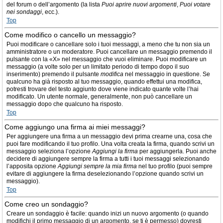
del forum o dell’argomento (la lista
Puoi aprire nuovi argomenti
,
Puoi votare
nei sondaggi
, ecc.).
Top
Come modifico o cancello un messaggio?
Puoi modificare o cancellare solo i tuoi messaggi, a meno che tu non sia un
amministratore o un moderatore. Puoi cancellare un messaggio premendo il
pulsante con la «X» nel messaggio che vuoi eliminare. Puoi modificare un
messaggio (a volte solo per un limitato periodo di tempo dopo il suo
inserimento) premendo il pulsante
modifica
nel messaggio in questione. Se
qualcuno ha già risposto al tuo messaggio, quando effettui una modifica,
potresti trovare del testo aggiunto dove viene indicato quante volte l’hai
modificato. Un utente normale, generalmente, non può cancellare un
messaggio dopo che qualcuno ha risposto.
Top
Come aggiungo una firma ai miei messaggi?
Per aggiungere una firma a un messaggio devi prima crearne una, cosa che
puoi fare modificando il tuo profilo. Una volta creata la firma, quando scrivi un
messaggio seleziona l’opzione
Aggiungi la firma
per aggiungerla. Puoi anche
decidere di aggiungere sempre la firma a tutti i tuoi messaggi selezionando
l’apposita opzione
Aggiungi sempre la mia firma
nel tuo profilo (puoi sempre
evitare di aggiungere la firma deselezionando l’opzione quando scrivi un
messaggio).
Top
Come creo un sondaggio?
Creare un sondaggio è facile: quando inizi un nuovo argomento (o quando
modifichi il primo messaggio di un argomento, se ti è permesso) dovresti