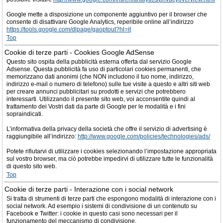
Google mette a disposizione un componente aggiuntivo per il browser che
consente di disattivare Google Analytics, reperibile online all’indirizzo
https://tools.google.com/dlpage/gaoptout?hl=it
Top
Cookie di terze parti - Cookies Google AdSense
Questo sito ospita della pubblicità esterna offerta dal servizio Google
Adsense. Questa pubblicità fa uso di particolari cookies permanenti, che
memorizzano dati anonimi (che NON includono il tuo nome, indirizzo,
indirizzo e-mail o numero di telefono) sulle tue visite a questo e altri siti web
per creare annunci pubblicitari su prodotti e servizi che potrebbero
interessarti. Utilizzando il presente sito web, voi acconsentite quindi al
trattamento dei Vostri dati da parte di Google per le modalità e i fini
sopraindicati.
L’informativa della privacy della società che offre il servizio di advertising è
raggiungibile all’indirizzo:
http://www.google.com/policies/technologies/ads/
Potete rifiutarvi di utilizzare i cookies selezionando l’impostazione appropriata
sul vostro browser, ma ciò potrebbe impedirvi di utilizzare tutte le funzionalità
di questo sito web.
Top
Cookie di terze parti - Interazione con i social network
Si tratta di strumenti di terze parti che espongono modalità di interazione con i
social network. Ad esempio i sistemi di condivisione di un contenuto su
Facebook e Twitter: i cookie in questo casi sono necessari per il
funzionamento del meccanismo di condivisione.