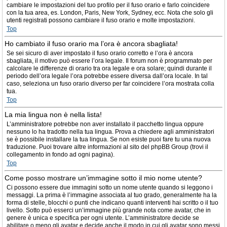
cambiare le impostazioni del tuo profilo per il fuso orario e farlo coincidere
con la tua area, es. London, Paris, New York, Sydney, ecc. Nota che solo gli
utenti registrati possono cambiare il fuso orario e molte impostazioni.
Top
Ho cambiato il fuso orario ma l’ora è ancora sbagliata!
Se sei sicuro di aver impostato il fuso orario corretto e l’ora è ancora
sbagliata, il motivo può essere l’ora legale. Il forum non è programmato per
calcolare le differenze di orario tra ora legale e ora solare; quindi durante il
periodo dell’ora legale l’ora potrebbe essere diversa dall’ora locale. In tal
caso, seleziona un fuso orario diverso per far coincidere l’ora mostrata colla
tua.
Top
La mia lingua non è nella lista!
L’amministratore potrebbe non aver installato il pacchetto lingua oppure
nessuno lo ha tradotto nella tua lingua. Prova a chiedere agli amministratori
se è possibile installare la tua lingua. Se non esiste puoi fare tu una nuova
traduzione. Puoi trovare altre informazioni al sito del phpBB Group (trovi il
collegamento in fondo ad ogni pagina).
Top
Come posso mostrare un’immagine sotto il mio nome utente?
Ci possono essere due immagini sotto un nome utente quando si leggono i
messaggi. La prima è l’immagine associata al tuo grado, generalmente ha la
forma di stelle, blocchi o punti che indicano quanti interventi hai scritto o il tuo
livello. Sotto può esserci un’immagine più grande nota come avatar, che in
genere è unica e specifica per ogni utente. L’amministratore decide se
abilitare o meno gli avatar e decide anche il modo in cui gli avatar sono messi