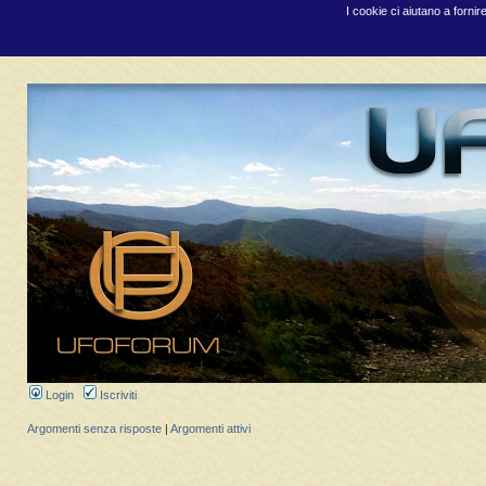
I cookie ci aiutano a fornir
Login
Iscriviti
Argomenti senza risposte
|
Argomenti attivi