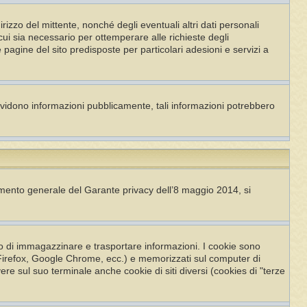
dirizzo del mittente, nonché degli eventuali altri dati personali
n cui sia necessario per ottemperare alle richieste degli
e pagine del sito predisposte per particolari adesioni e servizi a
ividono informazioni pubblicamente, tali informazioni potrebbero
imento generale del Garante privacy dell’8 maggio 2014, si
po di immagazzinare e trasportare informazioni. I cookie sono
la Firefox, Google Chrome, ecc.) e memorizzati sul computer di
ere sul suo terminale anche cookie di siti diversi (cookies di "terze