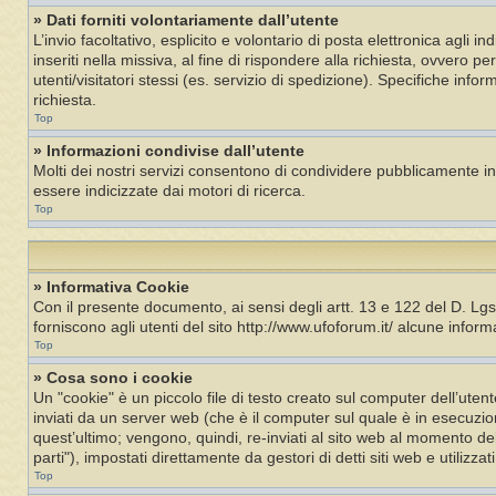
» Dati forniti volontariamente dall’utente
L’invio facoltativo, esplicito e volontario di posta elettronica agli i
inseriti nella missiva, al fine di rispondere alla richiesta, ovvero p
utenti/visitatori stessi (es. servizio di spedizione). Specifiche inf
richiesta.
Top
» Informazioni condivise dall’utente
Molti dei nostri servizi consentono di condividere pubblicamente i
essere indicizzate dai motori di ricerca.
Top
» Informativa Cookie
Con il presente documento, ai sensi degli artt. 13 e 122 del D. Lg
forniscono agli utenti del sito http://www.ufoforum.it/ alcune informaz
Top
» Cosa sono i cookie
Un "cookie" è un piccolo file di testo creato sul computer dell’ut
inviati da un server web (che è il computer sul quale è in esecuzio
quest’ultimo; vengono, quindi, re-inviati al sito web al momento del
parti"), impostati direttamente da gestori di detti siti web e utilizzat
Top