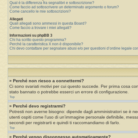
Qual è la differenza fra segnalibri e sottoscrizione?
Come faccio ad sottoscrivere un determinato argomento o forum?
Come cancello le mie sottoscrizioni?
Allegati
Quali allegati sono ammessi in questa Board?
Come faccio a trovare i miei allegati?
Informazioni su phpBB 3
Chi ha scritto questo programma?
Perché la caratteristica X non è disponibile?
Chi devo contattare per segnalare abusi e/o per questioni d’ordine legale c
» Perché non riesco a connettermi?
Ci sono svariati motivi per cui questo succede. Per prima cosa cont
stato bannato o potrebbe esserci un errore di configurazione.
Top
» Perché devo registrarmi?
Potresti non averne bisogno: dipende dagli amministratori se è nec
utenti ospiti come l’uso di un’immagine personale definibile, messag
secondi per registrarti e quindi ti raccomandiamo di farlo.
Top
» Perché vengo disconnesso automaticamente?