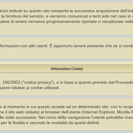
ndirizzi indicati su questo sito comporta la successiva acquisizione dell’in
er la fornitura del servizio, e verranno comunicati a terzi solo nel caso i
ormative di sintesi verranno progressivamente riportate o visualizzate nell
nformazioni con altri utenti. È opportuno tenere presente che se si cond
Informativa Cookie
s. 196/2003 ("codice privacy"), e in base a quanto previsto dal Provved
ioni relative ai cookie utilizzati.
ente al momento in cui questo accede ad un determinato sito, con lo sco
ne il sito web visitato) al browser dell’utente (Internet Explorer, Mozil
le visite successive. Nel corso della navigazione l’utente potrebbe ricev
i per le finalità e secondo le modalità da questi definiti.