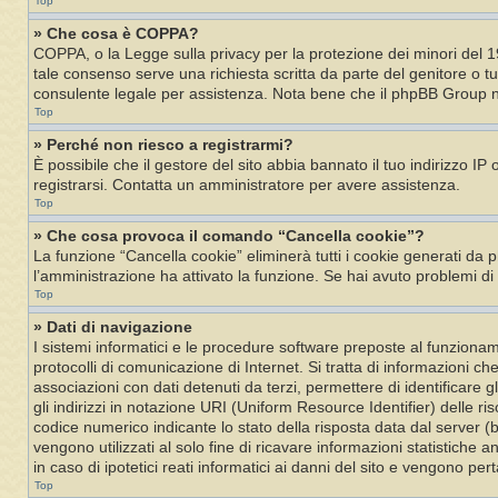
Top
» Che cosa è COPPA?
COPPA, o la Legge sulla privacy per la protezione dei minori del 19
tale consenso serve una richiesta scritta da parte del genitore o tu
consulente legale per assistenza. Nota bene che il phpBB Group non
Top
» Perché non riesco a registrarmi?
È possibile che il gestore del sito abbia bannato il tuo indirizzo IP
registrarsi. Contatta un amministratore per avere assistenza.
Top
» Che cosa provoca il comando “Cancella cookie”?
La funzione “Cancella cookie” eliminerà tutti i cookie generati da 
l’amministrazione ha attivato la funzione. Se hai avuto problemi di
Top
» Dati di navigazione
I sistemi informatici e le procedure software preposte al funzioname
protocolli di comunicazione di Internet. Si tratta di informazioni c
associazioni con dati detenuti da terzi, permettere di identificare gli
gli indirizzi in notazione URI (Uniform Resource Identifier) delle risor
codice numerico indicante lo stato della risposta data dal server (bu
vengono utilizzati al solo fine di ricavare informazioni statistiche 
in caso di ipotetici reati informatici ai danni del sito e vengono p
Top