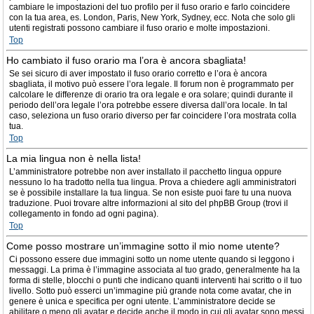
cambiare le impostazioni del tuo profilo per il fuso orario e farlo coincidere
con la tua area, es. London, Paris, New York, Sydney, ecc. Nota che solo gli
utenti registrati possono cambiare il fuso orario e molte impostazioni.
Top
Ho cambiato il fuso orario ma l’ora è ancora sbagliata!
Se sei sicuro di aver impostato il fuso orario corretto e l’ora è ancora
sbagliata, il motivo può essere l’ora legale. Il forum non è programmato per
calcolare le differenze di orario tra ora legale e ora solare; quindi durante il
periodo dell’ora legale l’ora potrebbe essere diversa dall’ora locale. In tal
caso, seleziona un fuso orario diverso per far coincidere l’ora mostrata colla
tua.
Top
La mia lingua non è nella lista!
L’amministratore potrebbe non aver installato il pacchetto lingua oppure
nessuno lo ha tradotto nella tua lingua. Prova a chiedere agli amministratori
se è possibile installare la tua lingua. Se non esiste puoi fare tu una nuova
traduzione. Puoi trovare altre informazioni al sito del phpBB Group (trovi il
collegamento in fondo ad ogni pagina).
Top
Come posso mostrare un’immagine sotto il mio nome utente?
Ci possono essere due immagini sotto un nome utente quando si leggono i
messaggi. La prima è l’immagine associata al tuo grado, generalmente ha la
forma di stelle, blocchi o punti che indicano quanti interventi hai scritto o il tuo
livello. Sotto può esserci un’immagine più grande nota come avatar, che in
genere è unica e specifica per ogni utente. L’amministratore decide se
abilitare o meno gli avatar e decide anche il modo in cui gli avatar sono messi