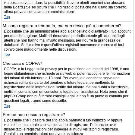
via posta serve a ridurre la possibilità di avere utenti anonimi che abusano
della Board.) Se sei sicuro che l’indirizzo di posta che hai usato sia corretto,
allora prova a contattare un amministratore.
Top
Mi sono registrato tempo fa, ma non riesco più a connettermi?!
È possibile che un amministratore abbia cancellato o disattivato il tuo account
per qualche ragione. Molti siti rimuovono periodicamente gli account degli
utenti che non hanno mai inviato messaggi, per ridurre la grandezza del
database. Se il motivo è quest’ultimo registrati nuovamente e cerca di farti
coinvolgere maggiormente nelle discussioni.
Top
Che cosa è COPPA?
COPPA, o la Legge sulla privacy per la protezione dei minori del 1998, è una
legge statunitense che richiede ai siti web di poter raccogliere le informazioni
dei minori di età inferiore a 13 anni. Per avere tale consenso serve una
richiesta scritta da parte del genitore o tutore legale, permettendo la
registrazione delle informazioni scritte dal minore. Se hai dubbi o incertezze,
mettiti in contatto con un consulente legale per assistenza. Nota bene che il
phpBB Group non può fornire consigli legali e non è un punto di contatto per
questioni legali, tranne come descritto.
Top
Perché non riesco a registrarmi?
È possibile che il gestore del sito abbia bannato il tuo indirizzo IP oppure
vietato il nome utente che stai tentando di registrare. Può anche aver
disabilitato le registrazioni per impedire ai nuovi visitatori di registrarsi.
Contatta un amministratore per avere assistenza.