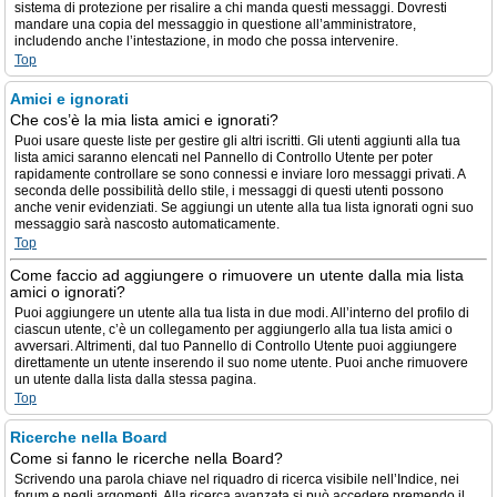
sistema di protezione per risalire a chi manda questi messaggi. Dovresti
mandare una copia del messaggio in questione all’amministratore,
includendo anche l’intestazione, in modo che possa intervenire.
Top
Amici e ignorati
Che cos’è la mia lista amici e ignorati?
Puoi usare queste liste per gestire gli altri iscritti. Gli utenti aggiunti alla tua
lista amici saranno elencati nel Pannello di Controllo Utente per poter
rapidamente controllare se sono connessi e inviare loro messaggi privati. A
seconda delle possibilità dello stile, i messaggi di questi utenti possono
anche venir evidenziati. Se aggiungi un utente alla tua lista ignorati ogni suo
messaggio sarà nascosto automaticamente.
Top
Come faccio ad aggiungere o rimuovere un utente dalla mia lista
amici o ignorati?
Puoi aggiungere un utente alla tua lista in due modi. All’interno del profilo di
ciascun utente, c’è un collegamento per aggiungerlo alla tua lista amici o
avversari. Altrimenti, dal tuo Pannello di Controllo Utente puoi aggiungere
direttamente un utente inserendo il suo nome utente. Puoi anche rimuovere
un utente dalla lista dalla stessa pagina.
Top
Ricerche nella Board
Come si fanno le ricerche nella Board?
Scrivendo una parola chiave nel riquadro di ricerca visibile nell’Indice, nei
forum e negli argomenti. Alla ricerca avanzata si può accedere premendo il