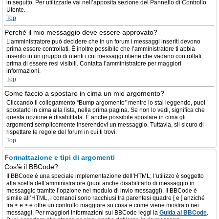
in seguito. Per utilizzarle vai nell’apposita sezione del Pannello di Controllo
Utente.
Top
Perché il mio messaggio deve essere approvato?
L’amministratore può decidere che in un forum i messaggi inseriti devono
prima essere controllati. È inoltre possibile che l’amministratore ti abbia
inserito in un gruppo di utenti i cui messaggi ritiene che vadano controllati
prima di essere resi visibili. Contatta l’amministratore per maggiori
informazioni.
Top
Come faccio a spostare in cima un mio argomento?
Cliccando il collegamento “Bump argomento” mentre lo stai leggendo, puoi
spostarlo in cima alla lista, nella prima pagina. Se non lo vedi, significa che
questa opzione è disabilitata. È anche possibile spostare in cima gli
argomenti semplicemente inserendovi un messaggio. Tuttavia, sii sicuro di
rispettare le regole del forum in cui ti trovi.
Top
Formattazione e tipi di argomenti
Cos’è il BBCode?
Il BBCode è una speciale implementazione dell’HTML; l’utilizzo è soggetto
alla scelta dell’amministratore (puoi anche disabilitarlo di messaggio in
messaggio tramite l’opzione nel modulo di invio messaggi). Il BBCode è
simile all’HTML, i comandi sono racchiusi tra parentesi quadre [ e ] anziché
tra < e > e offre un controllo maggiore su cosa e come viene mostrato nei
messaggi. Per maggiori informazioni sul BBCode leggi la
Guida al BBCode
.