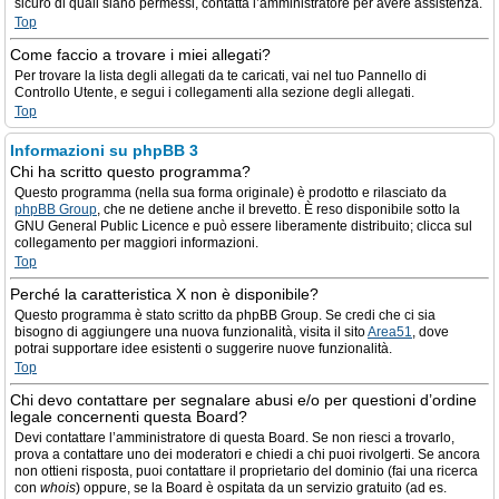
sicuro di quali siano permessi, contatta l’amministratore per avere assistenza.
Top
Come faccio a trovare i miei allegati?
Per trovare la lista degli allegati da te caricati, vai nel tuo Pannello di
Controllo Utente, e segui i collegamenti alla sezione degli allegati.
Top
Informazioni su phpBB 3
Chi ha scritto questo programma?
Questo programma (nella sua forma originale) è prodotto e rilasciato da
phpBB Group
, che ne detiene anche il brevetto. È reso disponibile sotto la
GNU General Public Licence e può essere liberamente distribuito; clicca sul
collegamento per maggiori informazioni.
Top
Perché la caratteristica X non è disponibile?
Questo programma è stato scritto da phpBB Group. Se credi che ci sia
bisogno di aggiungere una nuova funzionalità, visita il sito
Area51
, dove
potrai supportare idee esistenti o suggerire nuove funzionalità.
Top
Chi devo contattare per segnalare abusi e/o per questioni d’ordine
legale concernenti questa Board?
Devi contattare l’amministratore di questa Board. Se non riesci a trovarlo,
prova a contattare uno dei moderatori e chiedi a chi puoi rivolgerti. Se ancora
non ottieni risposta, puoi contattare il proprietario del dominio (fai una ricerca
con
whois
) oppure, se la Board è ospitata da un servizio gratuito (ad es.