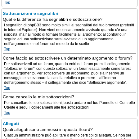
Top
Sottoscrizioni e segnalibri
Qual è la differenza fra segnalibri e sottoscrizione?
I segnalibri di phpBB3 sono molto simili ai segnalibri del tuo browser (preferiti
in Internet Explorer). Non vieni necessariamente avvisato quando c’è una
risposta, ma hai modo di tornare facilmente all’argomento; al contrario, in
seguito ad una sottoscrizione sarai avvisato di un aggiornamento
nell’argomento o nel forum col metodo da te scelto.
Top
Come faccio ad sottoscrivere un determinato argomento o forum?
Per sottoscriverti ad un forum, quando entri nel forum premi il collegamento
"Sottoscrivi forum": con questo sottoscrivi un forum esattamente come faresti
con un argomento. Per sottoscrivere un argomento, puoi sia inserirvi un
messaggio e selezionare la casella relativa o premere – all’interno
dell’argomento stesso – il collegamento che dice "Sottoscrivi argomento".
Top
Come cancello le mie sottoscrizioni?
Per cancellare le tue sottoscrizioni, basta andare nel tuo Pannello di Controllo
Utente e segui i collegamenti alle tue sottoscrizioni.
Top
Allegati
Quali allegati sono ammessi in questa Board?
Ciascun amministratore può abilitare o meno certi tipi di allegati. Se non sei