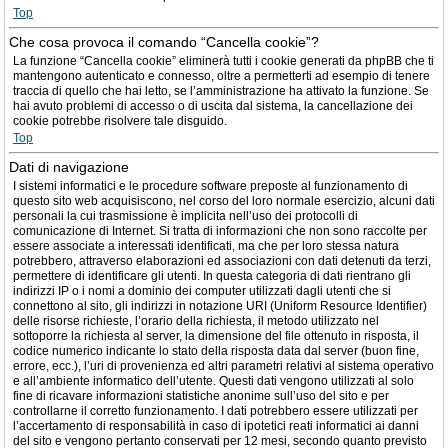
Top
Che cosa provoca il comando “Cancella cookie”?
La funzione “Cancella cookie” eliminerà tutti i cookie generati da phpBB che ti
mantengono autenticato e connesso, oltre a permetterti ad esempio di tenere
traccia di quello che hai letto, se l’amministrazione ha attivato la funzione. Se
hai avuto problemi di accesso o di uscita dal sistema, la cancellazione dei
cookie potrebbe risolvere tale disguido.
Top
Dati di navigazione
I sistemi informatici e le procedure software preposte al funzionamento di
questo sito web acquisiscono, nel corso del loro normale esercizio, alcuni dati
personali la cui trasmissione è implicita nell’uso dei protocolli di
comunicazione di Internet. Si tratta di informazioni che non sono raccolte per
essere associate a interessati identificati, ma che per loro stessa natura
potrebbero, attraverso elaborazioni ed associazioni con dati detenuti da terzi,
permettere di identificare gli utenti. In questa categoria di dati rientrano gli
indirizzi IP o i nomi a dominio dei computer utilizzati dagli utenti che si
connettono al sito, gli indirizzi in notazione URI (Uniform Resource Identifier)
delle risorse richieste, l’orario della richiesta, il metodo utilizzato nel
sottoporre la richiesta al server, la dimensione del file ottenuto in risposta, il
codice numerico indicante lo stato della risposta data dal server (buon fine,
errore, ecc.), l’uri di provenienza ed altri parametri relativi al sistema operativo
e all’ambiente informatico dell’utente. Questi dati vengono utilizzati al solo
fine di ricavare informazioni statistiche anonime sull’uso del sito e per
controllarne il corretto funzionamento. I dati potrebbero essere utilizzati per
l’accertamento di responsabilità in caso di ipotetici reati informatici ai danni
del sito e vengono pertanto conservati per 12 mesi, secondo quanto previsto