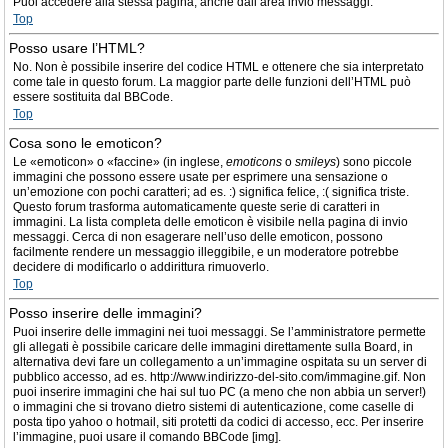
Puoi accedere alla stessa pagina, anche dall’area invio messaggi.
Top
Posso usare l’HTML?
No. Non è possibile inserire del codice HTML e ottenere che sia interpretato
come tale in questo forum. La maggior parte delle funzioni dell’HTML può
essere sostituita dal BBCode.
Top
Cosa sono le emoticon?
Le «emoticon» o «faccine» (in inglese,
emoticons
o
smileys
) sono piccole
immagini che possono essere usate per esprimere una sensazione o
un’emozione con pochi caratteri; ad es. :) significa felice, :( significa triste.
Questo forum trasforma automaticamente queste serie di caratteri in
immagini. La lista completa delle emoticon è visibile nella pagina di invio
messaggi. Cerca di non esagerare nell’uso delle emoticon, possono
facilmente rendere un messaggio illeggibile, e un moderatore potrebbe
decidere di modificarlo o addirittura rimuoverlo.
Top
Posso inserire delle immagini?
Puoi inserire delle immagini nei tuoi messaggi. Se l’amministratore permette
gli allegati è possibile caricare delle immagini direttamente sulla Board, in
alternativa devi fare un collegamento a un’immagine ospitata su un server di
pubblico accesso, ad es. http://www.indirizzo-del-sito.com/immagine.gif. Non
puoi inserire immagini che hai sul tuo PC (a meno che non abbia un server!)
o immagini che si trovano dietro sistemi di autenticazione, come caselle di
posta tipo yahoo o hotmail, siti protetti da codici di accesso, ecc. Per inserire
l’immagine, puoi usare il comando BBCode [img].