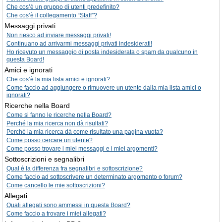
Che cos’è un gruppo di utenti predefinito?
Che cos’è il collegamento “Staff”?
Messaggi privati
Non riesco ad inviare messaggi privati!
Continuano ad arrivarmi messaggi privati indesiderati!
Ho ricevuto un messaggio di posta indesiderata o spam da qualcuno in
questa Board!
Amici e ignorati
Che cos’è la mia lista amici e ignorati?
Come faccio ad aggiungere o rimuovere un utente dalla mia lista amici o
ignorati?
Ricerche nella Board
Come si fanno le ricerche nella Board?
Perché la mia ricerca non dà risultati?
Perché la mia ricerca dà come risultato una pagina vuota?
Come posso cercare un utente?
Come posso trovare i miei messaggi e i miei argomenti?
Sottoscrizioni e segnalibri
Qual è la differenza fra segnalibri e sottoscrizione?
Come faccio ad sottoscrivere un determinato argomento o forum?
Come cancello le mie sottoscrizioni?
Allegati
Quali allegati sono ammessi in questa Board?
Come faccio a trovare i miei allegati?