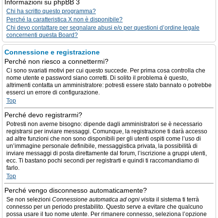
Informazioni su phpBB 3
Chi ha scritto questo programma?
Perché la caratteristica X non è disponibile?
Chi devo contattare per segnalare abusi e/o per questioni d’ordine legale
concernenti questa Board?
Connessione e registrazione
Perché non riesco a connettermi?
Ci sono svariati motivi per cui questo succede. Per prima cosa controlla che
nome utente e password siano corretti. Di solito il problema è questo,
altrimenti contatta un amministratore: potresti essere stato bannato o potrebbe
esserci un errore di configurazione.
Top
Perché devo registrarmi?
Potresti non averne bisogno: dipende dagli amministratori se è necessario
registrarsi per inviare messaggi. Comunque, la registrazione ti darà accesso
ad altre funzioni che non sono disponibili per gli utenti ospiti come l’uso di
un’immagine personale definibile, messaggistica privata, la possibilità di
inviare messaggi di posta direttamente dal forum, l’iscrizione a gruppi utenti,
ecc. Ti bastano pochi secondi per registrarti e quindi ti raccomandiamo di
farlo.
Top
Perché vengo disconnesso automaticamente?
Se non selezioni
Connessione automatica ad ogni visita
il sistema ti terrà
connesso per un periodo prestabilito. Questo serve a evitare che qualcuno
possa usare il tuo nome utente. Per rimanere connesso, seleziona l’opzione