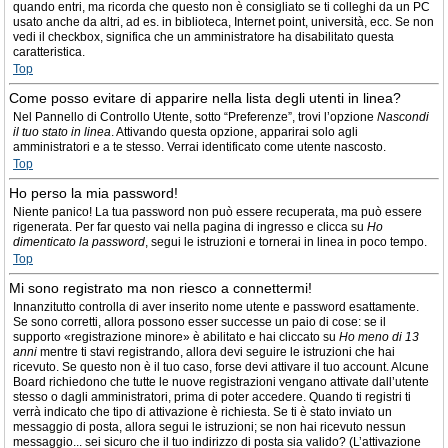
quando entri, ma ricorda che questo non è consigliato se ti colleghi da un PC
usato anche da altri, ad es. in biblioteca, Internet point, università, ecc. Se non
vedi il checkbox, significa che un amministratore ha disabilitato questa
caratteristica.
Top
Come posso evitare di apparire nella lista degli utenti in linea?
Nel Pannello di Controllo Utente, sotto “Preferenze”, trovi l’opzione
Nascondi
il tuo stato in linea
. Attivando questa opzione, apparirai solo agli
amministratori e a te stesso. Verrai identificato come utente nascosto.
Top
Ho perso la mia password!
Niente panico! La tua password non può essere recuperata, ma può essere
rigenerata. Per far questo vai nella pagina di ingresso e clicca su
Ho
dimenticato la password
, segui le istruzioni e tornerai in linea in poco tempo.
Top
Mi sono registrato ma non riesco a connettermi!
Innanzitutto controlla di aver inserito nome utente e password esattamente.
Se sono corretti, allora possono esser successe un paio di cose: se il
supporto «registrazione minore» è abilitato e hai cliccato su
Ho meno di 13
anni
mentre ti stavi registrando, allora devi seguire le istruzioni che hai
ricevuto. Se questo non è il tuo caso, forse devi attivare il tuo account. Alcune
Board richiedono che tutte le nuove registrazioni vengano attivate dall’utente
stesso o dagli amministratori, prima di poter accedere. Quando ti registri ti
verrà indicato che tipo di attivazione è richiesta. Se ti è stato inviato un
messaggio di posta, allora segui le istruzioni; se non hai ricevuto nessun
messaggio... sei sicuro che il tuo indirizzo di posta sia valido? (L’attivazione