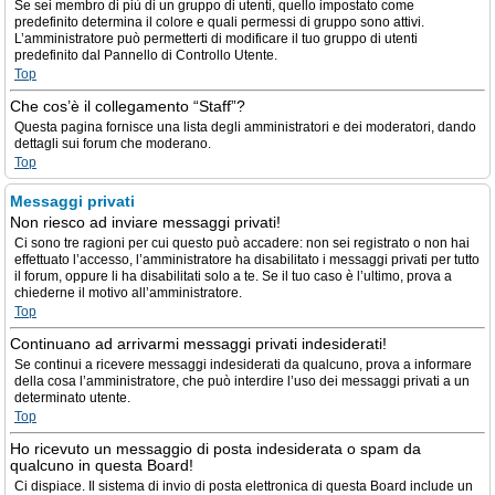
Se sei membro di più di un gruppo di utenti, quello impostato come
predefinito determina il colore e quali permessi di gruppo sono attivi.
L’amministratore può permetterti di modificare il tuo gruppo di utenti
predefinito dal Pannello di Controllo Utente.
Top
Che cos’è il collegamento “Staff”?
Questa pagina fornisce una lista degli amministratori e dei moderatori, dando
dettagli sui forum che moderano.
Top
Messaggi privati
Non riesco ad inviare messaggi privati!
Ci sono tre ragioni per cui questo può accadere: non sei registrato o non hai
effettuato l’accesso, l’amministratore ha disabilitato i messaggi privati per tutto
il forum, oppure li ha disabilitati solo a te. Se il tuo caso è l’ultimo, prova a
chiederne il motivo all’amministratore.
Top
Continuano ad arrivarmi messaggi privati indesiderati!
Se continui a ricevere messaggi indesiderati da qualcuno, prova a informare
della cosa l’amministratore, che può interdire l’uso dei messaggi privati a un
determinato utente.
Top
Ho ricevuto un messaggio di posta indesiderata o spam da
qualcuno in questa Board!
Ci dispiace. Il sistema di invio di posta elettronica di questa Board include un