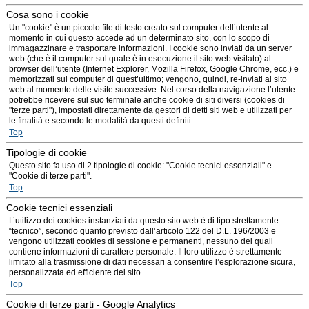
Cosa sono i cookie
Un "cookie" è un piccolo file di testo creato sul computer dell’utente al
momento in cui questo accede ad un determinato sito, con lo scopo di
immagazzinare e trasportare informazioni. I cookie sono inviati da un server
web (che è il computer sul quale è in esecuzione il sito web visitato) al
browser dell’utente (Internet Explorer, Mozilla Firefox, Google Chrome, ecc.) e
memorizzati sul computer di quest’ultimo; vengono, quindi, re-inviati al sito
web al momento delle visite successive. Nel corso della navigazione l’utente
potrebbe ricevere sul suo terminale anche cookie di siti diversi (cookies di
"terze parti"), impostati direttamente da gestori di detti siti web e utilizzati per
le finalità e secondo le modalità da questi definiti.
Top
Tipologie di cookie
Questo sito fa uso di 2 tipologie di cookie: "Cookie tecnici essenziali" e
"Cookie di terze parti".
Top
Cookie tecnici essenziali
L’utilizzo dei cookies instanziati da questo sito web è di tipo strettamente
“tecnico”, secondo quanto previsto dall’articolo 122 del D.L. 196/2003 e
vengono utilizzati cookies di sessione e permanenti, nessuno dei quali
contiene informazioni di carattere personale. Il loro utilizzo è strettamente
limitato alla trasmissione di dati necessari a consentire l’esplorazione sicura,
personalizzata ed efficiente del sito.
Top
Cookie di terze parti - Google Analytics