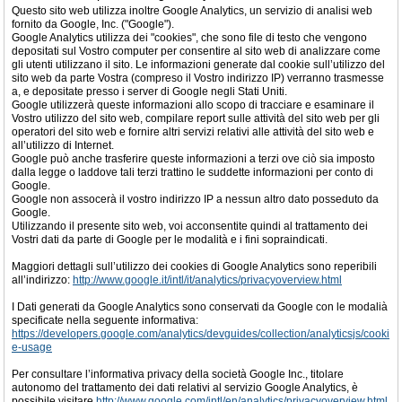
Questo sito web utilizza inoltre Google Analytics, un servizio di analisi web
fornito da Google, Inc. ("Google").
Google Analytics utilizza dei "cookies", che sono file di testo che vengono
depositati sul Vostro computer per consentire al sito web di analizzare come
gli utenti utilizzano il sito. Le informazioni generate dal cookie sull’utilizzo del
sito web da parte Vostra (compreso il Vostro indirizzo IP) verranno trasmesse
a, e depositate presso i server di Google negli Stati Uniti.
Google utilizzerà queste informazioni allo scopo di tracciare e esaminare il
Vostro utilizzo del sito web, compilare report sulle attività del sito web per gli
operatori del sito web e fornire altri servizi relativi alle attività del sito web e
all’utilizzo di Internet.
Google può anche trasferire queste informazioni a terzi ove ciò sia imposto
dalla legge o laddove tali terzi trattino le suddette informazioni per conto di
Google.
Google non assocerà il vostro indirizzo IP a nessun altro dato posseduto da
Google.
Utilizzando il presente sito web, voi acconsentite quindi al trattamento dei
Vostri dati da parte di Google per le modalità e i fini sopraindicati.
Maggiori dettagli sull’utilizzo dei cookies di Google Analytics sono reperibili
all’indirizzo:
http://www.google.it/intl/it/analytics/privacyoverview.html
I Dati generati da Google Analytics sono conservati da Google con le modalià
specificate nella seguente informativa:
https://developers.google.com/analytics/devguides/collection/analyticsjs/cooki
e-usage
Per consultare l’informativa privacy della società Google Inc., titolare
autonomo del trattamento dei dati relativi al servizio Google Analytics, è
possibile visitare
http://www.google.com/intl/en/analytics/privacyoverview.html