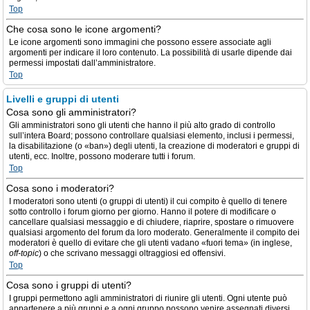
Top
Che cosa sono le icone argomenti?
Le icone argomenti sono immagini che possono essere associate agli
argomenti per indicare il loro contenuto. La possibilità di usarle dipende dai
permessi impostati dall’amministratore.
Top
Livelli e gruppi di utenti
Cosa sono gli amministratori?
Gli amministratori sono gli utenti che hanno il più alto grado di controllo
sull’intera Board; possono controllare qualsiasi elemento, inclusi i permessi,
la disabilitazione (o «ban») degli utenti, la creazione di moderatori e gruppi di
utenti, ecc. Inoltre, possono moderare tutti i forum.
Top
Cosa sono i moderatori?
I moderatori sono utenti (o gruppi di utenti) il cui compito è quello di tenere
sotto controllo i forum giorno per giorno. Hanno il potere di modificare o
cancellare qualsiasi messaggio e di chiudere, riaprire, spostare o rimuovere
qualsiasi argomento del forum da loro moderato. Generalmente il compito dei
moderatori è quello di evitare che gli utenti vadano «fuori tema» (in inglese,
off-topic
) o che scrivano messaggi oltraggiosi ed offensivi.
Top
Cosa sono i gruppi di utenti?
I gruppi permettono agli amministratori di riunire gli utenti. Ogni utente può
appartenere a più gruppi e a ogni gruppo possono venire assegnati diversi