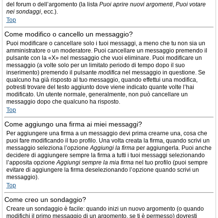
del forum o dell’argomento (la lista
Puoi aprire nuovi argomenti
,
Puoi votare
nei sondaggi
, ecc.).
Top
Come modifico o cancello un messaggio?
Puoi modificare o cancellare solo i tuoi messaggi, a meno che tu non sia un
amministratore o un moderatore. Puoi cancellare un messaggio premendo il
pulsante con la «X» nel messaggio che vuoi eliminare. Puoi modificare un
messaggio (a volte solo per un limitato periodo di tempo dopo il suo
inserimento) premendo il pulsante
modifica
nel messaggio in questione. Se
qualcuno ha già risposto al tuo messaggio, quando effettui una modifica,
potresti trovare del testo aggiunto dove viene indicato quante volte l’hai
modificato. Un utente normale, generalmente, non può cancellare un
messaggio dopo che qualcuno ha risposto.
Top
Come aggiungo una firma ai miei messaggi?
Per aggiungere una firma a un messaggio devi prima crearne una, cosa che
puoi fare modificando il tuo profilo. Una volta creata la firma, quando scrivi un
messaggio seleziona l’opzione
Aggiungi la firma
per aggiungerla. Puoi anche
decidere di aggiungere sempre la firma a tutti i tuoi messaggi selezionando
l’apposita opzione
Aggiungi sempre la mia firma
nel tuo profilo (puoi sempre
evitare di aggiungere la firma deselezionando l’opzione quando scrivi un
messaggio).
Top
Come creo un sondaggio?
Creare un sondaggio è facile: quando inizi un nuovo argomento (o quando
modifichi il primo messaggio di un argomento, se ti è permesso) dovresti