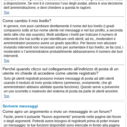
a disposizione. Se non ti è concesso l’uso degli avatar, allora è una decisione
dell’amministrazione, e devi chiedere a questa le ragioni.
Top
Come cambio il mio livello?
In genere, non puoi cambiare direttamente il nome del tuo livello (i gradi
compaiono sotto al tuo nome utente nei messaggi e nel tuo profilo, a seconda
dello stile che stai usando). Molti adottano i livelli per indicare il numero di
interventi che hai scritto e per identificare certi utenti; ad es., moderatori e
amministratori possono avere un grado specifico. Per favore non abusare
inviando interventi non necessari solo per aumentare il tuo livello; se fai così, i
moderatori o l’amministratore probabilmente abbasseranno il numero dei tuoi
interventi.
Top
Perché quando clicco sul collegamento all’indirizzo di posta di un
utente mi chiede di accedere come utente registrato?
Solo gli utenti registrati possono inviare messaggi di posta ad altri utenti
usando il modulo di invio posta interno (ammesso, ovviamente, che gli
amministratori abbiano abilitato questa funzione). Questo serve a prevenire
un uso scorretto o malevolo del sistema di posta da parte di utenti anonimi.
Top
Scrivere messaggi
Come apro un argomento o invio un messaggio in un forum?
Facile, premi il pulsante “Nuovo argomento” presente nelle pagine dei forum
o degli argomenti. Potresti avere bisogno di registrarti prima di poter inviare
un messaggio: le tue funzioni disponibili sono elencate in fondo alla pagina