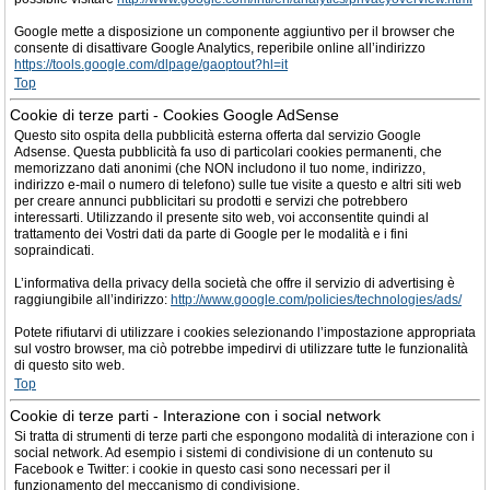
Google mette a disposizione un componente aggiuntivo per il browser che
consente di disattivare Google Analytics, reperibile online all’indirizzo
https://tools.google.com/dlpage/gaoptout?hl=it
Top
Cookie di terze parti - Cookies Google AdSense
Questo sito ospita della pubblicità esterna offerta dal servizio Google
Adsense. Questa pubblicità fa uso di particolari cookies permanenti, che
memorizzano dati anonimi (che NON includono il tuo nome, indirizzo,
indirizzo e-mail o numero di telefono) sulle tue visite a questo e altri siti web
per creare annunci pubblicitari su prodotti e servizi che potrebbero
interessarti. Utilizzando il presente sito web, voi acconsentite quindi al
trattamento dei Vostri dati da parte di Google per le modalità e i fini
sopraindicati.
L’informativa della privacy della società che offre il servizio di advertising è
raggiungibile all’indirizzo:
http://www.google.com/policies/technologies/ads/
Potete rifiutarvi di utilizzare i cookies selezionando l’impostazione appropriata
sul vostro browser, ma ciò potrebbe impedirvi di utilizzare tutte le funzionalità
di questo sito web.
Top
Cookie di terze parti - Interazione con i social network
Si tratta di strumenti di terze parti che espongono modalità di interazione con i
social network. Ad esempio i sistemi di condivisione di un contenuto su
Facebook e Twitter: i cookie in questo casi sono necessari per il
funzionamento del meccanismo di condivisione.