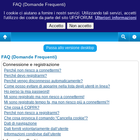
FAQ (Domande Frequenti)
I cookie ci aiutano a fornire i nostri servizi. Utilizzando tali servizi, accetti
l'utilizzo dei cookie da parte del sito UFOFORUM.
Ulteriori informazioni
Passa allo versione desktop
FAQ (Domande Frequenti)
Connessione e registrazione
Perché non riesco a connettermi?
Perché devo registrarmi?
Perché vengo disconnesso automaticamente?
Come posso evitare di apparire nella lista degli utenti in linea?
Ho perso la mia password!
Mi sono registrato ma non riesco a connettermi!
Mi sono registrato tempo fa, ma non riesco più a connettermi?!
Che cosa è COPPA?
Perché non riesco a registrarmi?
Che cosa provoca il comando “Cancella cookie”?
Dati di navigazione
Dati forniti volontariamente dall’utente
Informazioni condivise dall’utente