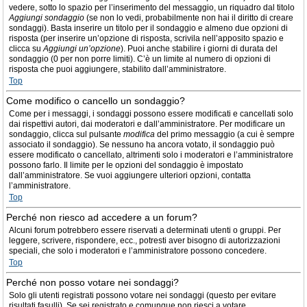
vedere, sotto lo spazio per l’inserimento del messaggio, un riquadro dal titolo
Aggiungi sondaggio
(se non lo vedi, probabilmente non hai il diritto di creare
sondaggi). Basta inserire un titolo per il sondaggio e almeno due opzioni di
risposta (per inserire un’opzione di risposta, scrivila nell’apposito spazio e
clicca su
Aggiungi un’opzione
). Puoi anche stabilire i giorni di durata del
sondaggio (0 per non porre limiti). C’è un limite al numero di opzioni di
risposta che puoi aggiungere, stabilito dall’amministratore.
Top
Come modifico o cancello un sondaggio?
Come per i messaggi, i sondaggi possono essere modificati e cancellati solo
dai rispettivi autori, dai moderatori e dall’amministratore. Per modificare un
sondaggio, clicca sul pulsante
modifica
del primo messaggio (a cui è sempre
associato il sondaggio). Se nessuno ha ancora votato, il sondaggio può
essere modificato o cancellato, altrimenti solo i moderatori e l’amministratore
possono farlo. Il limite per le opzioni del sondaggio è impostato
dall’amministratore. Se vuoi aggiungere ulteriori opzioni, contatta
l’amministratore.
Top
Perché non riesco ad accedere a un forum?
Alcuni forum potrebbero essere riservati a determinati utenti o gruppi. Per
leggere, scrivere, rispondere, ecc., potresti aver bisogno di autorizzazioni
speciali, che solo i moderatori e l’amministratore possono concedere.
Top
Perché non posso votare nei sondaggi?
Solo gli utenti registrati possono votare nei sondaggi (questo per evitare
risultati fasulli). Se sei registrato e comunque non riesci a votare,