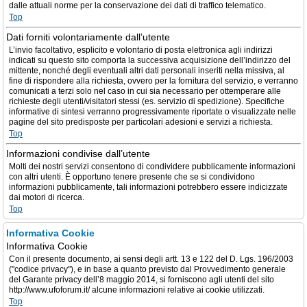
dalle attuali norme per la conservazione dei dati di traffico telematico.
Top
Dati forniti volontariamente dall’utente
L’invio facoltativo, esplicito e volontario di posta elettronica agli indirizzi
indicati su questo sito comporta la successiva acquisizione dell’indirizzo del
mittente, nonché degli eventuali altri dati personali inseriti nella missiva, al
fine di rispondere alla richiesta, ovvero per la fornitura del servizio, e verranno
comunicati a terzi solo nel caso in cui sia necessario per ottemperare alle
richieste degli utenti/visitatori stessi (es. servizio di spedizione). Specifiche
informative di sintesi verranno progressivamente riportate o visualizzate nelle
pagine del sito predisposte per particolari adesioni e servizi a richiesta.
Top
Informazioni condivise dall’utente
Molti dei nostri servizi consentono di condividere pubblicamente informazioni
con altri utenti. È opportuno tenere presente che se si condividono
informazioni pubblicamente, tali informazioni potrebbero essere indicizzate
dai motori di ricerca.
Top
Informativa Cookie
Informativa Cookie
Con il presente documento, ai sensi degli artt. 13 e 122 del D. Lgs. 196/2003
("codice privacy"), e in base a quanto previsto dal Provvedimento generale
del Garante privacy dell’8 maggio 2014, si forniscono agli utenti del sito
http://www.ufoforum.it/ alcune informazioni relative ai cookie utilizzati.
Top