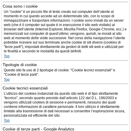
Cosa sono i cookie
Un "cookie" è un piccolo file di testo creato sul computer dell’utente al
momento in cui questo accede ad un determinato sito, con lo scopo di
immagazzinare e trasportare informazioni. I cookie sono inviati da un server
web (che è il computer sul quale è in esecuzione il sito web visitato) al
browser dell’utente (Internet Explorer, Mozilla Firefox, Google Chrome, ecc.) e
memorizzati sul computer di quest’ultimo; vengono, quindi, re-inviati al sito
web al momento delle visite successive. Nel corso della navigazione l’utente
potrebbe ricevere sul suo terminale anche cookie di siti diversi (cookies di
"terze parti"), impostati direttamente da gestori di detti siti web e utilizzati per
le finalità e secondo le modalità da questi definiti.
Top
Tipologie di cookie
Questo sito fa uso di 2 tipologie di cookie: "Cookie tecnici essenziali" e
"Cookie di terze parti".
Top
Cookie tecnici essenziali
L’utilizzo dei cookies instanziati da questo sito web è di tipo strettamente
“tecnico”, secondo quanto previsto dall’articolo 122 del D.L. 196/2003 e
vengono utilizzati cookies di sessione e permanenti, nessuno dei quali
contiene informazioni di carattere personale. Il loro utilizzo è strettamente
limitato alla trasmissione di dati necessari a consentire l’esplorazione sicura,
personalizzata ed efficiente del sito.
Top
Cookie di terze parti - Google Analytics