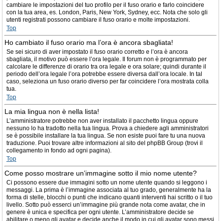
cambiare le impostazioni del tuo profilo per il fuso orario e farlo coincidere
con la tua area, es. London, Paris, New York, Sydney, ecc. Nota che solo gli
utenti registrati possono cambiare il fuso orario e molte impostazioni.
Top
Ho cambiato il fuso orario ma l’ora è ancora sbagliata!
Se sei sicuro di aver impostato il fuso orario corretto e l’ora è ancora
sbagliata, il motivo può essere l’ora legale. Il forum non è programmato per
calcolare le differenze di orario tra ora legale e ora solare; quindi durante il
periodo dell’ora legale l’ora potrebbe essere diversa dall’ora locale. In tal
caso, seleziona un fuso orario diverso per far coincidere l’ora mostrata colla
tua.
Top
La mia lingua non è nella lista!
L’amministratore potrebbe non aver installato il pacchetto lingua oppure
nessuno lo ha tradotto nella tua lingua. Prova a chiedere agli amministratori
se è possibile installare la tua lingua. Se non esiste puoi fare tu una nuova
traduzione. Puoi trovare altre informazioni al sito del phpBB Group (trovi il
collegamento in fondo ad ogni pagina).
Top
Come posso mostrare un’immagine sotto il mio nome utente?
Ci possono essere due immagini sotto un nome utente quando si leggono i
messaggi. La prima è l’immagine associata al tuo grado, generalmente ha la
forma di stelle, blocchi o punti che indicano quanti interventi hai scritto o il tuo
livello. Sotto può esserci un’immagine più grande nota come avatar, che in
genere è unica e specifica per ogni utente. L’amministratore decide se
abilitare o meno gli avatar e decide anche il modo in cui gli avatar sono messi