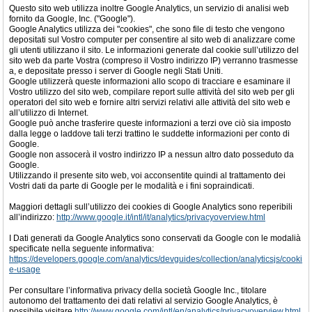
Questo sito web utilizza inoltre Google Analytics, un servizio di analisi web
fornito da Google, Inc. ("Google").
Google Analytics utilizza dei "cookies", che sono file di testo che vengono
depositati sul Vostro computer per consentire al sito web di analizzare come
gli utenti utilizzano il sito. Le informazioni generate dal cookie sull’utilizzo del
sito web da parte Vostra (compreso il Vostro indirizzo IP) verranno trasmesse
a, e depositate presso i server di Google negli Stati Uniti.
Google utilizzerà queste informazioni allo scopo di tracciare e esaminare il
Vostro utilizzo del sito web, compilare report sulle attività del sito web per gli
operatori del sito web e fornire altri servizi relativi alle attività del sito web e
all’utilizzo di Internet.
Google può anche trasferire queste informazioni a terzi ove ciò sia imposto
dalla legge o laddove tali terzi trattino le suddette informazioni per conto di
Google.
Google non assocerà il vostro indirizzo IP a nessun altro dato posseduto da
Google.
Utilizzando il presente sito web, voi acconsentite quindi al trattamento dei
Vostri dati da parte di Google per le modalità e i fini sopraindicati.
Maggiori dettagli sull’utilizzo dei cookies di Google Analytics sono reperibili
all’indirizzo:
http://www.google.it/intl/it/analytics/privacyoverview.html
I Dati generati da Google Analytics sono conservati da Google con le modalià
specificate nella seguente informativa:
https://developers.google.com/analytics/devguides/collection/analyticsjs/cooki
e-usage
Per consultare l’informativa privacy della società Google Inc., titolare
autonomo del trattamento dei dati relativi al servizio Google Analytics, è
possibile visitare
http://www.google.com/intl/en/analytics/privacyoverview.html