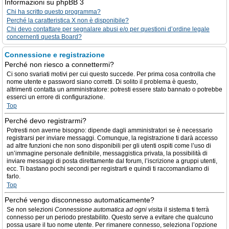
Informazioni su phpBB 3
Chi ha scritto questo programma?
Perché la caratteristica X non è disponibile?
Chi devo contattare per segnalare abusi e/o per questioni d’ordine legale
concernenti questa Board?
Connessione e registrazione
Perché non riesco a connettermi?
Ci sono svariati motivi per cui questo succede. Per prima cosa controlla che
nome utente e password siano corretti. Di solito il problema è questo,
altrimenti contatta un amministratore: potresti essere stato bannato o potrebbe
esserci un errore di configurazione.
Top
Perché devo registrarmi?
Potresti non averne bisogno: dipende dagli amministratori se è necessario
registrarsi per inviare messaggi. Comunque, la registrazione ti darà accesso
ad altre funzioni che non sono disponibili per gli utenti ospiti come l’uso di
un’immagine personale definibile, messaggistica privata, la possibilità di
inviare messaggi di posta direttamente dal forum, l’iscrizione a gruppi utenti,
ecc. Ti bastano pochi secondi per registrarti e quindi ti raccomandiamo di
farlo.
Top
Perché vengo disconnesso automaticamente?
Se non selezioni
Connessione automatica ad ogni visita
il sistema ti terrà
connesso per un periodo prestabilito. Questo serve a evitare che qualcuno
possa usare il tuo nome utente. Per rimanere connesso, seleziona l’opzione