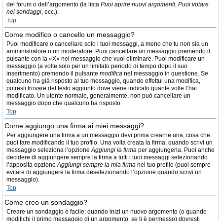
del forum o dell’argomento (la lista
Puoi aprire nuovi argomenti
,
Puoi votare
nei sondaggi
, ecc.).
Top
Come modifico o cancello un messaggio?
Puoi modificare o cancellare solo i tuoi messaggi, a meno che tu non sia un
amministratore o un moderatore. Puoi cancellare un messaggio premendo il
pulsante con la «X» nel messaggio che vuoi eliminare. Puoi modificare un
messaggio (a volte solo per un limitato periodo di tempo dopo il suo
inserimento) premendo il pulsante
modifica
nel messaggio in questione. Se
qualcuno ha già risposto al tuo messaggio, quando effettui una modifica,
potresti trovare del testo aggiunto dove viene indicato quante volte l’hai
modificato. Un utente normale, generalmente, non può cancellare un
messaggio dopo che qualcuno ha risposto.
Top
Come aggiungo una firma ai miei messaggi?
Per aggiungere una firma a un messaggio devi prima crearne una, cosa che
puoi fare modificando il tuo profilo. Una volta creata la firma, quando scrivi un
messaggio seleziona l’opzione
Aggiungi la firma
per aggiungerla. Puoi anche
decidere di aggiungere sempre la firma a tutti i tuoi messaggi selezionando
l’apposita opzione
Aggiungi sempre la mia firma
nel tuo profilo (puoi sempre
evitare di aggiungere la firma deselezionando l’opzione quando scrivi un
messaggio).
Top
Come creo un sondaggio?
Creare un sondaggio è facile: quando inizi un nuovo argomento (o quando
modifichi il primo messaggio di un argomento, se ti è permesso) dovresti