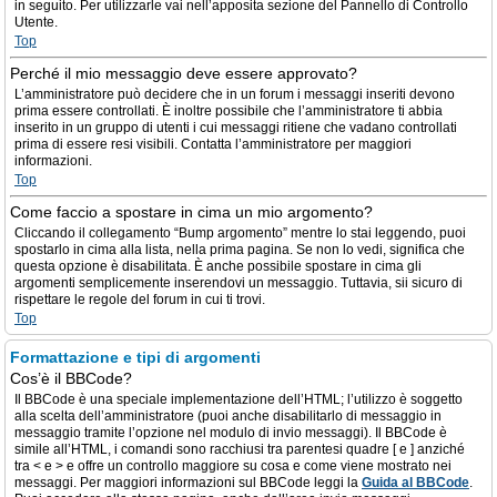
in seguito. Per utilizzarle vai nell’apposita sezione del Pannello di Controllo
Utente.
Top
Perché il mio messaggio deve essere approvato?
L’amministratore può decidere che in un forum i messaggi inseriti devono
prima essere controllati. È inoltre possibile che l’amministratore ti abbia
inserito in un gruppo di utenti i cui messaggi ritiene che vadano controllati
prima di essere resi visibili. Contatta l’amministratore per maggiori
informazioni.
Top
Come faccio a spostare in cima un mio argomento?
Cliccando il collegamento “Bump argomento” mentre lo stai leggendo, puoi
spostarlo in cima alla lista, nella prima pagina. Se non lo vedi, significa che
questa opzione è disabilitata. È anche possibile spostare in cima gli
argomenti semplicemente inserendovi un messaggio. Tuttavia, sii sicuro di
rispettare le regole del forum in cui ti trovi.
Top
Formattazione e tipi di argomenti
Cos’è il BBCode?
Il BBCode è una speciale implementazione dell’HTML; l’utilizzo è soggetto
alla scelta dell’amministratore (puoi anche disabilitarlo di messaggio in
messaggio tramite l’opzione nel modulo di invio messaggi). Il BBCode è
simile all’HTML, i comandi sono racchiusi tra parentesi quadre [ e ] anziché
tra < e > e offre un controllo maggiore su cosa e come viene mostrato nei
messaggi. Per maggiori informazioni sul BBCode leggi la
Guida al BBCode
.