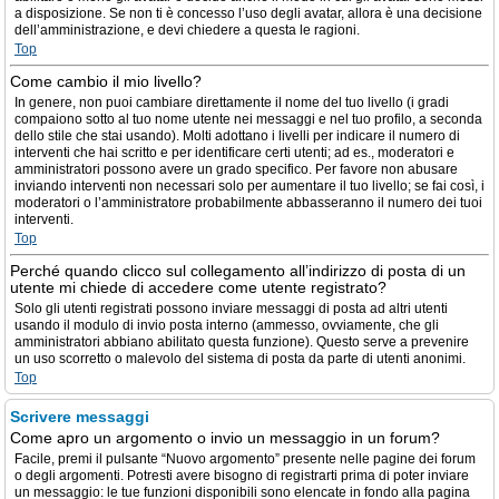
a disposizione. Se non ti è concesso l’uso degli avatar, allora è una decisione
dell’amministrazione, e devi chiedere a questa le ragioni.
Top
Come cambio il mio livello?
In genere, non puoi cambiare direttamente il nome del tuo livello (i gradi
compaiono sotto al tuo nome utente nei messaggi e nel tuo profilo, a seconda
dello stile che stai usando). Molti adottano i livelli per indicare il numero di
interventi che hai scritto e per identificare certi utenti; ad es., moderatori e
amministratori possono avere un grado specifico. Per favore non abusare
inviando interventi non necessari solo per aumentare il tuo livello; se fai così, i
moderatori o l’amministratore probabilmente abbasseranno il numero dei tuoi
interventi.
Top
Perché quando clicco sul collegamento all’indirizzo di posta di un
utente mi chiede di accedere come utente registrato?
Solo gli utenti registrati possono inviare messaggi di posta ad altri utenti
usando il modulo di invio posta interno (ammesso, ovviamente, che gli
amministratori abbiano abilitato questa funzione). Questo serve a prevenire
un uso scorretto o malevolo del sistema di posta da parte di utenti anonimi.
Top
Scrivere messaggi
Come apro un argomento o invio un messaggio in un forum?
Facile, premi il pulsante “Nuovo argomento” presente nelle pagine dei forum
o degli argomenti. Potresti avere bisogno di registrarti prima di poter inviare
un messaggio: le tue funzioni disponibili sono elencate in fondo alla pagina