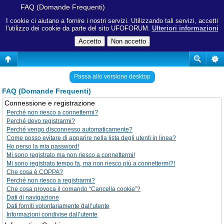
FAQ (Domande Frequenti)
I cookie ci aiutano a fornire i nostri servizi. Utilizzando tali servizi, accetti
l'utilizzo dei cookie da parte del sito UFOFORUM.
Ulteriori informazioni
Passa allo versione desktop
FAQ (Domande Frequenti)
Connessione e registrazione
Perché non riesco a connettermi?
Perché devo registrarmi?
Perché vengo disconnesso automaticamente?
Come posso evitare di apparire nella lista degli utenti in linea?
Ho perso la mia password!
Mi sono registrato ma non riesco a connettermi!
Mi sono registrato tempo fa, ma non riesco più a connettermi?!
Che cosa è COPPA?
Perché non riesco a registrarmi?
Che cosa provoca il comando “Cancella cookie”?
Dati di navigazione
Dati forniti volontariamente dall’utente
Informazioni condivise dall’utente