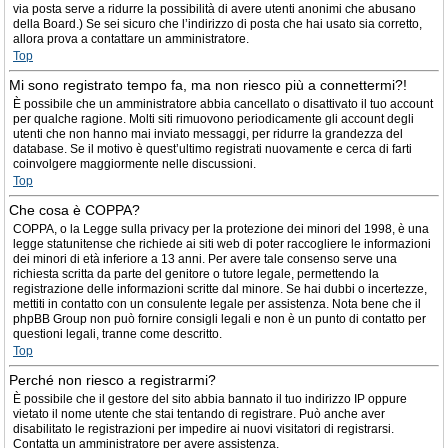
via posta serve a ridurre la possibilità di avere utenti anonimi che abusano
della Board.) Se sei sicuro che l’indirizzo di posta che hai usato sia corretto,
allora prova a contattare un amministratore.
Top
Mi sono registrato tempo fa, ma non riesco più a connettermi?!
È possibile che un amministratore abbia cancellato o disattivato il tuo account
per qualche ragione. Molti siti rimuovono periodicamente gli account degli
utenti che non hanno mai inviato messaggi, per ridurre la grandezza del
database. Se il motivo è quest’ultimo registrati nuovamente e cerca di farti
coinvolgere maggiormente nelle discussioni.
Top
Che cosa è COPPA?
COPPA, o la Legge sulla privacy per la protezione dei minori del 1998, è una
legge statunitense che richiede ai siti web di poter raccogliere le informazioni
dei minori di età inferiore a 13 anni. Per avere tale consenso serve una
richiesta scritta da parte del genitore o tutore legale, permettendo la
registrazione delle informazioni scritte dal minore. Se hai dubbi o incertezze,
mettiti in contatto con un consulente legale per assistenza. Nota bene che il
phpBB Group non può fornire consigli legali e non è un punto di contatto per
questioni legali, tranne come descritto.
Top
Perché non riesco a registrarmi?
È possibile che il gestore del sito abbia bannato il tuo indirizzo IP oppure
vietato il nome utente che stai tentando di registrare. Può anche aver
disabilitato le registrazioni per impedire ai nuovi visitatori di registrarsi.
Contatta un amministratore per avere assistenza.