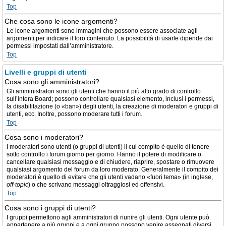
Top
Che cosa sono le icone argomenti?
Le icone argomenti sono immagini che possono essere associate agli
argomenti per indicare il loro contenuto. La possibilità di usarle dipende dai
permessi impostati dall’amministratore.
Top
Livelli e gruppi di utenti
Cosa sono gli amministratori?
Gli amministratori sono gli utenti che hanno il più alto grado di controllo
sull’intera Board; possono controllare qualsiasi elemento, inclusi i permessi,
la disabilitazione (o «ban») degli utenti, la creazione di moderatori e gruppi di
utenti, ecc. Inoltre, possono moderare tutti i forum.
Top
Cosa sono i moderatori?
I moderatori sono utenti (o gruppi di utenti) il cui compito è quello di tenere
sotto controllo i forum giorno per giorno. Hanno il potere di modificare o
cancellare qualsiasi messaggio e di chiudere, riaprire, spostare o rimuovere
qualsiasi argomento del forum da loro moderato. Generalmente il compito dei
moderatori è quello di evitare che gli utenti vadano «fuori tema» (in inglese,
off-topic
) o che scrivano messaggi oltraggiosi ed offensivi.
Top
Cosa sono i gruppi di utenti?
I gruppi permettono agli amministratori di riunire gli utenti. Ogni utente può
appartenere a più gruppi e a ogni gruppo possono venire assegnati diversi