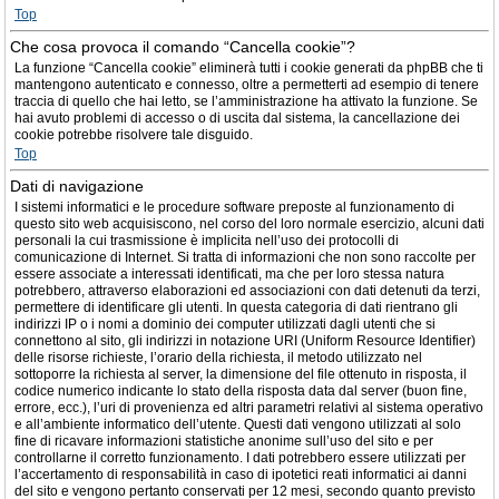
Top
Che cosa provoca il comando “Cancella cookie”?
La funzione “Cancella cookie” eliminerà tutti i cookie generati da phpBB che ti
mantengono autenticato e connesso, oltre a permetterti ad esempio di tenere
traccia di quello che hai letto, se l’amministrazione ha attivato la funzione. Se
hai avuto problemi di accesso o di uscita dal sistema, la cancellazione dei
cookie potrebbe risolvere tale disguido.
Top
Dati di navigazione
I sistemi informatici e le procedure software preposte al funzionamento di
questo sito web acquisiscono, nel corso del loro normale esercizio, alcuni dati
personali la cui trasmissione è implicita nell’uso dei protocolli di
comunicazione di Internet. Si tratta di informazioni che non sono raccolte per
essere associate a interessati identificati, ma che per loro stessa natura
potrebbero, attraverso elaborazioni ed associazioni con dati detenuti da terzi,
permettere di identificare gli utenti. In questa categoria di dati rientrano gli
indirizzi IP o i nomi a dominio dei computer utilizzati dagli utenti che si
connettono al sito, gli indirizzi in notazione URI (Uniform Resource Identifier)
delle risorse richieste, l’orario della richiesta, il metodo utilizzato nel
sottoporre la richiesta al server, la dimensione del file ottenuto in risposta, il
codice numerico indicante lo stato della risposta data dal server (buon fine,
errore, ecc.), l’uri di provenienza ed altri parametri relativi al sistema operativo
e all’ambiente informatico dell’utente. Questi dati vengono utilizzati al solo
fine di ricavare informazioni statistiche anonime sull’uso del sito e per
controllarne il corretto funzionamento. I dati potrebbero essere utilizzati per
l’accertamento di responsabilità in caso di ipotetici reati informatici ai danni
del sito e vengono pertanto conservati per 12 mesi, secondo quanto previsto