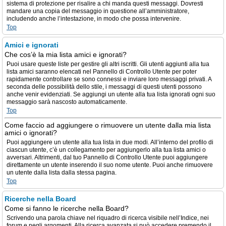
sistema di protezione per risalire a chi manda questi messaggi. Dovresti
mandare una copia del messaggio in questione all’amministratore,
includendo anche l’intestazione, in modo che possa intervenire.
Top
Amici e ignorati
Che cos’è la mia lista amici e ignorati?
Puoi usare queste liste per gestire gli altri iscritti. Gli utenti aggiunti alla tua
lista amici saranno elencati nel Pannello di Controllo Utente per poter
rapidamente controllare se sono connessi e inviare loro messaggi privati. A
seconda delle possibilità dello stile, i messaggi di questi utenti possono
anche venir evidenziati. Se aggiungi un utente alla tua lista ignorati ogni suo
messaggio sarà nascosto automaticamente.
Top
Come faccio ad aggiungere o rimuovere un utente dalla mia lista
amici o ignorati?
Puoi aggiungere un utente alla tua lista in due modi. All’interno del profilo di
ciascun utente, c’è un collegamento per aggiungerlo alla tua lista amici o
avversari. Altrimenti, dal tuo Pannello di Controllo Utente puoi aggiungere
direttamente un utente inserendo il suo nome utente. Puoi anche rimuovere
un utente dalla lista dalla stessa pagina.
Top
Ricerche nella Board
Come si fanno le ricerche nella Board?
Scrivendo una parola chiave nel riquadro di ricerca visibile nell’Indice, nei
forum e negli argomenti. Alla ricerca avanzata si può accedere premendo il