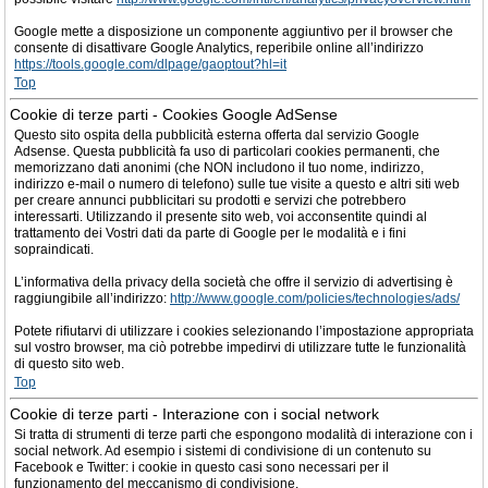
Google mette a disposizione un componente aggiuntivo per il browser che
consente di disattivare Google Analytics, reperibile online all’indirizzo
https://tools.google.com/dlpage/gaoptout?hl=it
Top
Cookie di terze parti - Cookies Google AdSense
Questo sito ospita della pubblicità esterna offerta dal servizio Google
Adsense. Questa pubblicità fa uso di particolari cookies permanenti, che
memorizzano dati anonimi (che NON includono il tuo nome, indirizzo,
indirizzo e-mail o numero di telefono) sulle tue visite a questo e altri siti web
per creare annunci pubblicitari su prodotti e servizi che potrebbero
interessarti. Utilizzando il presente sito web, voi acconsentite quindi al
trattamento dei Vostri dati da parte di Google per le modalità e i fini
sopraindicati.
L’informativa della privacy della società che offre il servizio di advertising è
raggiungibile all’indirizzo:
http://www.google.com/policies/technologies/ads/
Potete rifiutarvi di utilizzare i cookies selezionando l’impostazione appropriata
sul vostro browser, ma ciò potrebbe impedirvi di utilizzare tutte le funzionalità
di questo sito web.
Top
Cookie di terze parti - Interazione con i social network
Si tratta di strumenti di terze parti che espongono modalità di interazione con i
social network. Ad esempio i sistemi di condivisione di un contenuto su
Facebook e Twitter: i cookie in questo casi sono necessari per il
funzionamento del meccanismo di condivisione.