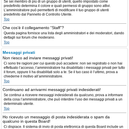
Se sei membro di più di un gruppo di utenti, quello impostato come
predefinito determina il colore e quali permessi di gruppo sono attivi.
L’amministratore può permetterti di modificare il tuo gruppo di utenti
predefinito dal Pannello di Controllo Utente.
Top
Che cos’è il collegamento “Staff”?
Questa pagina fornisce una lista degli amministratori e dei moderatori, dando
dettagli sui forum che moderano.
Top
Messaggi privati
Non riesco ad inviare messaggi privati!
Ci sono tre ragioni per cui questo può accadere: non sei registrato o non hai
effettuato l’accesso, l’amministratore ha disabilitato i messaggi privati per tutto
il forum, oppure li ha disabilitati solo a te. Se il tuo caso è l’ultimo, prova a
chiederne il motivo all’amministratore.
Top
Continuano ad arrivarmi messaggi privati indesiderati!
Se continui a ricevere messaggi indesiderati da qualcuno, prova a informare
della cosa l’amministratore, che può interdire l’uso dei messaggi privati a un
determinato utente.
Top
Ho ricevuto un messaggio di posta indesiderata o spam da
qualcuno in questa Board!
Ci dispiace. Il sistema di invio di posta elettronica di questa Board include un