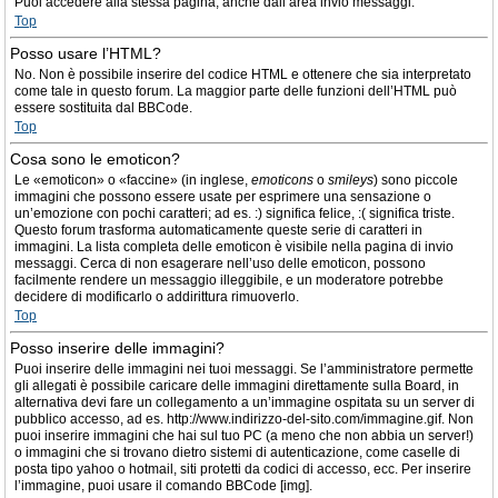
Puoi accedere alla stessa pagina, anche dall’area invio messaggi.
Top
Posso usare l’HTML?
No. Non è possibile inserire del codice HTML e ottenere che sia interpretato
come tale in questo forum. La maggior parte delle funzioni dell’HTML può
essere sostituita dal BBCode.
Top
Cosa sono le emoticon?
Le «emoticon» o «faccine» (in inglese,
emoticons
o
smileys
) sono piccole
immagini che possono essere usate per esprimere una sensazione o
un’emozione con pochi caratteri; ad es. :) significa felice, :( significa triste.
Questo forum trasforma automaticamente queste serie di caratteri in
immagini. La lista completa delle emoticon è visibile nella pagina di invio
messaggi. Cerca di non esagerare nell’uso delle emoticon, possono
facilmente rendere un messaggio illeggibile, e un moderatore potrebbe
decidere di modificarlo o addirittura rimuoverlo.
Top
Posso inserire delle immagini?
Puoi inserire delle immagini nei tuoi messaggi. Se l’amministratore permette
gli allegati è possibile caricare delle immagini direttamente sulla Board, in
alternativa devi fare un collegamento a un’immagine ospitata su un server di
pubblico accesso, ad es. http://www.indirizzo-del-sito.com/immagine.gif. Non
puoi inserire immagini che hai sul tuo PC (a meno che non abbia un server!)
o immagini che si trovano dietro sistemi di autenticazione, come caselle di
posta tipo yahoo o hotmail, siti protetti da codici di accesso, ecc. Per inserire
l’immagine, puoi usare il comando BBCode [img].