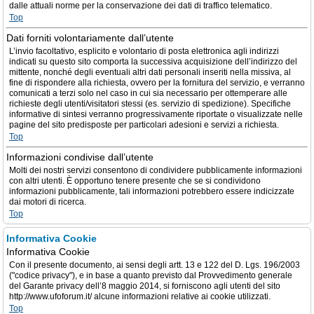
dalle attuali norme per la conservazione dei dati di traffico telematico.
Top
Dati forniti volontariamente dall’utente
L’invio facoltativo, esplicito e volontario di posta elettronica agli indirizzi
indicati su questo sito comporta la successiva acquisizione dell’indirizzo del
mittente, nonché degli eventuali altri dati personali inseriti nella missiva, al
fine di rispondere alla richiesta, ovvero per la fornitura del servizio, e verranno
comunicati a terzi solo nel caso in cui sia necessario per ottemperare alle
richieste degli utenti/visitatori stessi (es. servizio di spedizione). Specifiche
informative di sintesi verranno progressivamente riportate o visualizzate nelle
pagine del sito predisposte per particolari adesioni e servizi a richiesta.
Top
Informazioni condivise dall’utente
Molti dei nostri servizi consentono di condividere pubblicamente informazioni
con altri utenti. È opportuno tenere presente che se si condividono
informazioni pubblicamente, tali informazioni potrebbero essere indicizzate
dai motori di ricerca.
Top
Informativa Cookie
Informativa Cookie
Con il presente documento, ai sensi degli artt. 13 e 122 del D. Lgs. 196/2003
("codice privacy"), e in base a quanto previsto dal Provvedimento generale
del Garante privacy dell’8 maggio 2014, si forniscono agli utenti del sito
http://www.ufoforum.it/ alcune informazioni relative ai cookie utilizzati.
Top