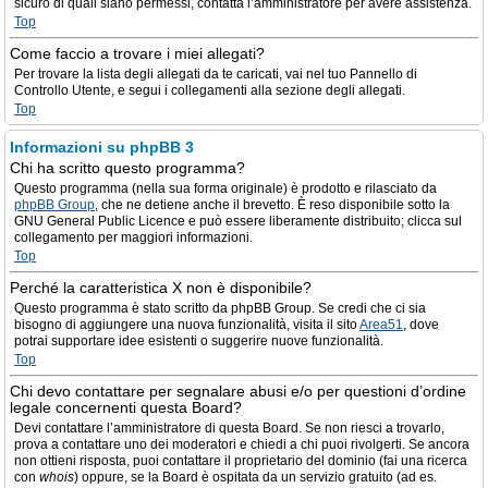
sicuro di quali siano permessi, contatta l’amministratore per avere assistenza.
Top
Come faccio a trovare i miei allegati?
Per trovare la lista degli allegati da te caricati, vai nel tuo Pannello di
Controllo Utente, e segui i collegamenti alla sezione degli allegati.
Top
Informazioni su phpBB 3
Chi ha scritto questo programma?
Questo programma (nella sua forma originale) è prodotto e rilasciato da
phpBB Group
, che ne detiene anche il brevetto. È reso disponibile sotto la
GNU General Public Licence e può essere liberamente distribuito; clicca sul
collegamento per maggiori informazioni.
Top
Perché la caratteristica X non è disponibile?
Questo programma è stato scritto da phpBB Group. Se credi che ci sia
bisogno di aggiungere una nuova funzionalità, visita il sito
Area51
, dove
potrai supportare idee esistenti o suggerire nuove funzionalità.
Top
Chi devo contattare per segnalare abusi e/o per questioni d’ordine
legale concernenti questa Board?
Devi contattare l’amministratore di questa Board. Se non riesci a trovarlo,
prova a contattare uno dei moderatori e chiedi a chi puoi rivolgerti. Se ancora
non ottieni risposta, puoi contattare il proprietario del dominio (fai una ricerca
con
whois
) oppure, se la Board è ospitata da un servizio gratuito (ad es.