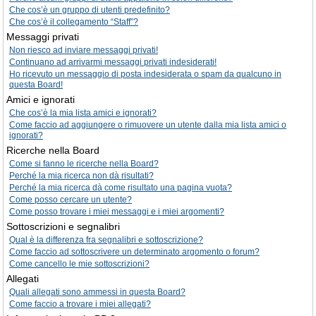
Che cos’è un gruppo di utenti predefinito?
Che cos’è il collegamento “Staff”?
Messaggi privati
Non riesco ad inviare messaggi privati!
Continuano ad arrivarmi messaggi privati indesiderati!
Ho ricevuto un messaggio di posta indesiderata o spam da qualcuno in
questa Board!
Amici e ignorati
Che cos’è la mia lista amici e ignorati?
Come faccio ad aggiungere o rimuovere un utente dalla mia lista amici o
ignorati?
Ricerche nella Board
Come si fanno le ricerche nella Board?
Perché la mia ricerca non dà risultati?
Perché la mia ricerca dà come risultato una pagina vuota?
Come posso cercare un utente?
Come posso trovare i miei messaggi e i miei argomenti?
Sottoscrizioni e segnalibri
Qual è la differenza fra segnalibri e sottoscrizione?
Come faccio ad sottoscrivere un determinato argomento o forum?
Come cancello le mie sottoscrizioni?
Allegati
Quali allegati sono ammessi in questa Board?
Come faccio a trovare i miei allegati?