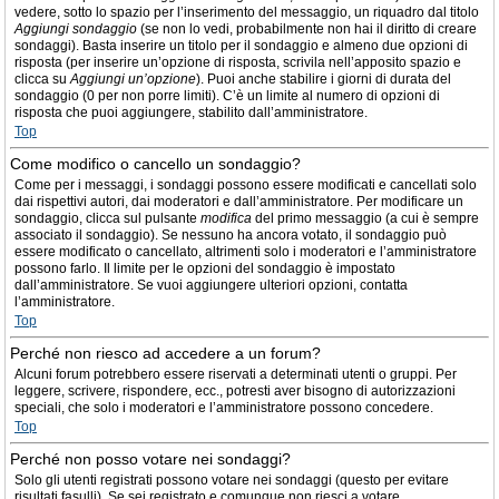
vedere, sotto lo spazio per l’inserimento del messaggio, un riquadro dal titolo
Aggiungi sondaggio
(se non lo vedi, probabilmente non hai il diritto di creare
sondaggi). Basta inserire un titolo per il sondaggio e almeno due opzioni di
risposta (per inserire un’opzione di risposta, scrivila nell’apposito spazio e
clicca su
Aggiungi un’opzione
). Puoi anche stabilire i giorni di durata del
sondaggio (0 per non porre limiti). C’è un limite al numero di opzioni di
risposta che puoi aggiungere, stabilito dall’amministratore.
Top
Come modifico o cancello un sondaggio?
Come per i messaggi, i sondaggi possono essere modificati e cancellati solo
dai rispettivi autori, dai moderatori e dall’amministratore. Per modificare un
sondaggio, clicca sul pulsante
modifica
del primo messaggio (a cui è sempre
associato il sondaggio). Se nessuno ha ancora votato, il sondaggio può
essere modificato o cancellato, altrimenti solo i moderatori e l’amministratore
possono farlo. Il limite per le opzioni del sondaggio è impostato
dall’amministratore. Se vuoi aggiungere ulteriori opzioni, contatta
l’amministratore.
Top
Perché non riesco ad accedere a un forum?
Alcuni forum potrebbero essere riservati a determinati utenti o gruppi. Per
leggere, scrivere, rispondere, ecc., potresti aver bisogno di autorizzazioni
speciali, che solo i moderatori e l’amministratore possono concedere.
Top
Perché non posso votare nei sondaggi?
Solo gli utenti registrati possono votare nei sondaggi (questo per evitare
risultati fasulli). Se sei registrato e comunque non riesci a votare,