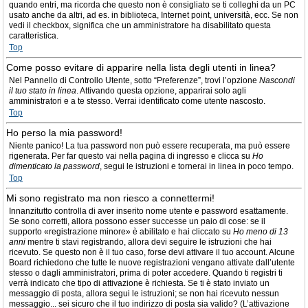
quando entri, ma ricorda che questo non è consigliato se ti colleghi da un PC
usato anche da altri, ad es. in biblioteca, Internet point, università, ecc. Se non
vedi il checkbox, significa che un amministratore ha disabilitato questa
caratteristica.
Top
Come posso evitare di apparire nella lista degli utenti in linea?
Nel Pannello di Controllo Utente, sotto “Preferenze”, trovi l’opzione
Nascondi
il tuo stato in linea
. Attivando questa opzione, apparirai solo agli
amministratori e a te stesso. Verrai identificato come utente nascosto.
Top
Ho perso la mia password!
Niente panico! La tua password non può essere recuperata, ma può essere
rigenerata. Per far questo vai nella pagina di ingresso e clicca su
Ho
dimenticato la password
, segui le istruzioni e tornerai in linea in poco tempo.
Top
Mi sono registrato ma non riesco a connettermi!
Innanzitutto controlla di aver inserito nome utente e password esattamente.
Se sono corretti, allora possono esser successe un paio di cose: se il
supporto «registrazione minore» è abilitato e hai cliccato su
Ho meno di 13
anni
mentre ti stavi registrando, allora devi seguire le istruzioni che hai
ricevuto. Se questo non è il tuo caso, forse devi attivare il tuo account. Alcune
Board richiedono che tutte le nuove registrazioni vengano attivate dall’utente
stesso o dagli amministratori, prima di poter accedere. Quando ti registri ti
verrà indicato che tipo di attivazione è richiesta. Se ti è stato inviato un
messaggio di posta, allora segui le istruzioni; se non hai ricevuto nessun
messaggio... sei sicuro che il tuo indirizzo di posta sia valido? (L’attivazione