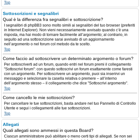
Top
Sottoscrizioni e segnalibri
Qual è la differenza fra segnalibri e sottoscrizione?
I segnalibri di phpBB3 sono molto simili ai segnalibri del tuo browser (preferiti
in Internet Explorer). Non vieni necessariamente avvisato quando c’è una
risposta, ma hai modo di tornare facilmente all’argomento; al contrario, in
seguito ad una sottoscrizione sarai avvisato di un aggiornamento
nell’argomento o nel forum col metodo da te scelto.
Top
Come faccio ad sottoscrivere un determinato argomento o forum?
Per sottoscriverti ad un forum, quando entri nel forum premi il collegamento
"Sottoscrivi forum": con questo sottoscrivi un forum esattamente come faresti
con un argomento. Per sottoscrivere un argomento, puoi sia inserirvi un
messaggio e selezionare la casella relativa o premere – all’interno
dell’argomento stesso – il collegamento che dice "Sottoscrivi argomento".
Top
Come cancello le mie sottoscrizioni?
Per cancellare le tue sottoscrizioni, basta andare nel tuo Pannello di Controllo
Utente e segui i collegamenti alle tue sottoscrizioni.
Top
Allegati
Quali allegati sono ammessi in questa Board?
Ciascun amministratore può abilitare o meno certi tipi di allegati. Se non sei