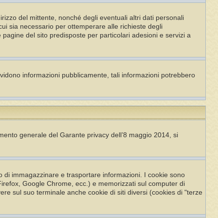
dirizzo del mittente, nonché degli eventuali altri dati personali
n cui sia necessario per ottemperare alle richieste degli
e pagine del sito predisposte per particolari adesioni e servizi a
ividono informazioni pubblicamente, tali informazioni potrebbero
imento generale del Garante privacy dell’8 maggio 2014, si
po di immagazzinare e trasportare informazioni. I cookie sono
la Firefox, Google Chrome, ecc.) e memorizzati sul computer di
ere sul suo terminale anche cookie di siti diversi (cookies di "terze