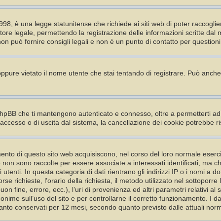
98, è una legge statunitense che richiede ai siti web di poter raccoglier
tore legale, permettendo la registrazione delle informazioni scritte dal 
 può fornire consigli legali e non è un punto di contatto per questioni 
 oppure vietato il nome utente che stai tentando di registrare. Può anche a
phpBB che ti mantengono autenticato e connesso, oltre a permetterti ad 
 accesso o di uscita dal sistema, la cancellazione dei cookie potrebbe ri
nto di questo sito web acquisiscono, nel corso del loro normale esercizio
he non sono raccolte per essere associate a interessati identificati, ma 
 utenti. In questa categoria di dati rientrano gli indirizzi IP o i nomi a d
se richieste, l’orario della richiesta, il metodo utilizzato nel sottoporre l
on fine, errore, ecc.), l’uri di provenienza ed altri parametri relativi al
anonime sull’uso del sito e per controllarne il corretto funzionamento. I d
ertanto conservati per 12 mesi, secondo quanto previsto dalle attuali norm