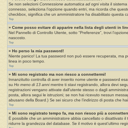
Se non selezioni
Connessione automatica ad ogni visita
il sistema
connesso, seleziona l’opzione quando entri, ma ricorda che questo no
checkbox, significa che un amministratore ha disabilitato questa ca
Top
» Come posso evitare di apparire nella lista degli utenti in li
Nel Pannello di Controllo Utente, sotto “Preferenze”, trovi l’opzion
nascosto.
Top
» Ho perso la mia password!
Niente panico! La tua password non può essere recuperata, ma può
linea in poco tempo.
Top
» Mi sono registrato ma non riesco a connettermi!
Innanzitutto controlla di aver inserito nome utente e password esat
su
Ho meno di 13 anni
mentre ti stavi registrando, allora devi segu
registrazioni vengano attivate dall’utente stesso o dagli amministrat
posta, allora segui le istruzioni; se non hai ricevuto nessun messagg
abusano della Board.) Se sei sicuro che l’indirizzo di posta che ha
Top
» Mi sono registrato tempo fa, ma non riesco più a connetter
È possibile che un amministratore abbia cancellato o disattivato i
ridurre la grandezza del database. Se il motivo è quest’ultimo reg