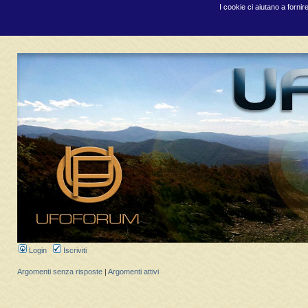
I cookie ci aiutano a fornir
Login
Iscriviti
Argomenti senza risposte
|
Argomenti attivi