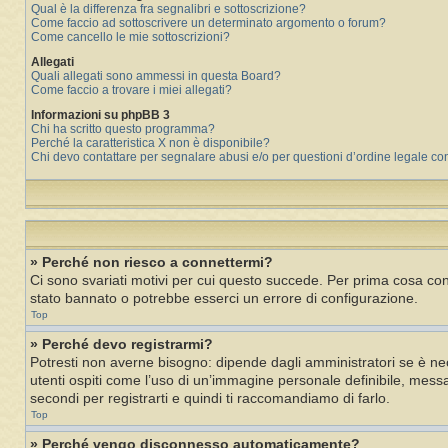
Qual è la differenza fra segnalibri e sottoscrizione?
Come faccio ad sottoscrivere un determinato argomento o forum?
Come cancello le mie sottoscrizioni?
Allegati
Quali allegati sono ammessi in questa Board?
Come faccio a trovare i miei allegati?
Informazioni su phpBB 3
Chi ha scritto questo programma?
Perché la caratteristica X non è disponibile?
Chi devo contattare per segnalare abusi e/o per questioni d’ordine legale c
» Perché non riesco a connettermi?
Ci sono svariati motivi per cui questo succede. Per prima cosa cont
stato bannato o potrebbe esserci un errore di configurazione.
Top
» Perché devo registrarmi?
Potresti non averne bisogno: dipende dagli amministratori se è nec
utenti ospiti come l’uso di un’immagine personale definibile, messag
secondi per registrarti e quindi ti raccomandiamo di farlo.
Top
» Perché vengo disconnesso automaticamente?