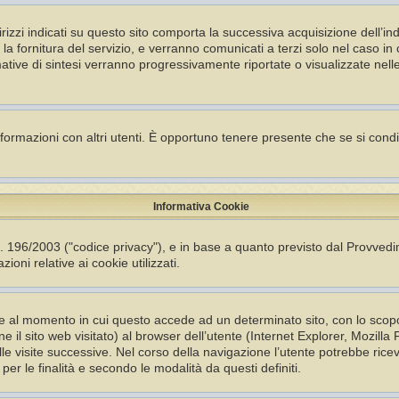
ndirizzi indicati su questo sito comporta la successiva acquisizione dell’in
er la fornitura del servizio, e verranno comunicati a terzi solo nel caso i
ormative di sintesi verranno progressivamente riportate o visualizzate nell
nformazioni con altri utenti. È opportuno tenere presente che se si cond
Informativa Cookie
s. 196/2003 ("codice privacy"), e in base a quanto previsto dal Provved
ioni relative ai cookie utilizzati.
ente al momento in cui questo accede ad un determinato sito, con lo sco
ne il sito web visitato) al browser dell’utente (Internet Explorer, Mozil
le visite successive. Nel corso della navigazione l’utente potrebbe ricev
i per le finalità e secondo le modalità da questi definiti.