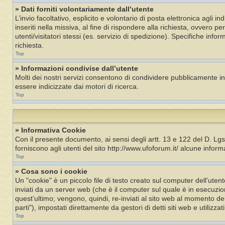
» Dati forniti volontariamente dall’utente
L’invio facoltativo, esplicito e volontario di posta elettronica agli i
inseriti nella missiva, al fine di rispondere alla richiesta, ovvero p
utenti/visitatori stessi (es. servizio di spedizione). Specifiche inf
richiesta.
Top
» Informazioni condivise dall’utente
Molti dei nostri servizi consentono di condividere pubblicamente i
essere indicizzate dai motori di ricerca.
Top
» Informativa Cookie
Con il presente documento, ai sensi degli artt. 13 e 122 del D. Lg
forniscono agli utenti del sito http://www.ufoforum.it/ alcune informaz
Top
» Cosa sono i cookie
Un "cookie" è un piccolo file di testo creato sul computer dell’ut
inviati da un server web (che è il computer sul quale è in esecuzio
quest’ultimo; vengono, quindi, re-inviati al sito web al momento del
parti"), impostati direttamente da gestori di detti siti web e utilizzat
Top