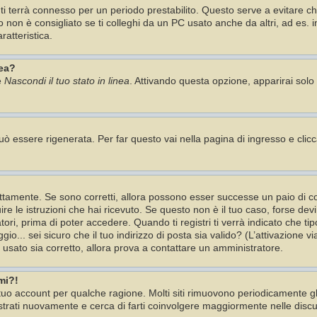
 ti terrà connesso per un periodo prestabilito. Questo serve a evitare 
n è consigliato se ti colleghi da un PC usato anche da altri, ad es. in b
ratteristica.
nea?
e
Nascondi il tuo stato in linea
. Attivando questa opzione, apparirai solo 
 essere rigenerata. Per far questo vai nella pagina di ingresso e clic
tamente. Se sono corretti, allora possono esser successe un paio di cos
ire le istruzioni che hai ricevuto. Se questo non è il tuo caso, forse dev
ori, prima di poter accedere. Quando ti registri ti verrà indicato che tip
io... sei sicuro che il tuo indirizzo di posta sia valido? (L’attivazione v
i usato sia corretto, allora prova a contattare un amministratore.
mi?!
l tuo account per qualche ragione. Molti siti rimuovono periodicamente 
istrati nuovamente e cerca di farti coinvolgere maggiormente nelle discu