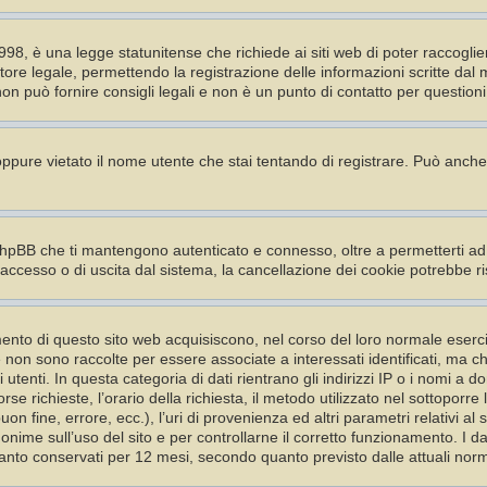
98, è una legge statunitense che richiede ai siti web di poter raccoglier
tore legale, permettendo la registrazione delle informazioni scritte dal 
 può fornire consigli legali e non è un punto di contatto per questioni 
 oppure vietato il nome utente che stai tentando di registrare. Può anche a
phpBB che ti mantengono autenticato e connesso, oltre a permetterti ad 
 accesso o di uscita dal sistema, la cancellazione dei cookie potrebbe ri
nto di questo sito web acquisiscono, nel corso del loro normale esercizio
he non sono raccolte per essere associate a interessati identificati, ma 
 utenti. In questa categoria di dati rientrano gli indirizzi IP o i nomi a d
se richieste, l’orario della richiesta, il metodo utilizzato nel sottoporre l
on fine, errore, ecc.), l’uri di provenienza ed altri parametri relativi al
anonime sull’uso del sito e per controllarne il corretto funzionamento. I d
ertanto conservati per 12 mesi, secondo quanto previsto dalle attuali norm