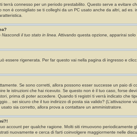
 ti terrà connesso per un periodo prestabilito. Questo serve a evitare 
n è consigliato se ti colleghi da un PC usato anche da altri, ad es. in b
ratteristica.
nea?
e
Nascondi il tuo stato in linea
. Attivando questa opzione, apparirai solo 
 essere rigenerata. Per far questo vai nella pagina di ingresso e clic
tamente. Se sono corretti, allora possono esser successe un paio di cos
ire le istruzioni che hai ricevuto. Se questo non è il tuo caso, forse dev
ori, prima di poter accedere. Quando ti registri ti verrà indicato che tip
io... sei sicuro che il tuo indirizzo di posta sia valido? (L’attivazione v
i usato sia corretto, allora prova a contattare un amministratore.
mi?!
l tuo account per qualche ragione. Molti siti rimuovono periodicamente 
istrati nuovamente e cerca di farti coinvolgere maggiormente nelle discu