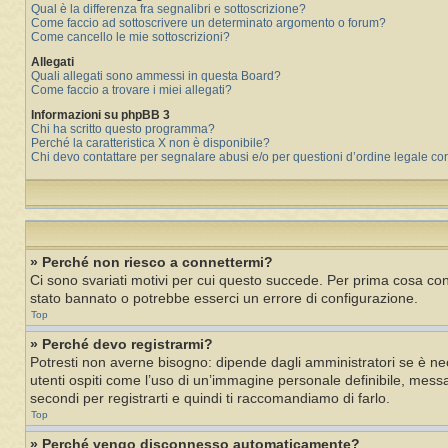
Qual è la differenza fra segnalibri e sottoscrizione?
Come faccio ad sottoscrivere un determinato argomento o forum?
Come cancello le mie sottoscrizioni?
Allegati
Quali allegati sono ammessi in questa Board?
Come faccio a trovare i miei allegati?
Informazioni su phpBB 3
Chi ha scritto questo programma?
Perché la caratteristica X non è disponibile?
Chi devo contattare per segnalare abusi e/o per questioni d’ordine legale c
» Perché non riesco a connettermi?
Ci sono svariati motivi per cui questo succede. Per prima cosa cont
stato bannato o potrebbe esserci un errore di configurazione.
Top
» Perché devo registrarmi?
Potresti non averne bisogno: dipende dagli amministratori se è nec
utenti ospiti come l’uso di un’immagine personale definibile, messag
secondi per registrarti e quindi ti raccomandiamo di farlo.
Top
» Perché vengo disconnesso automaticamente?