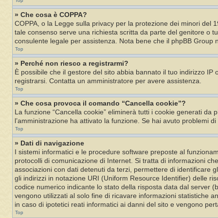
Top
» Che cosa è COPPA?
COPPA, o la Legge sulla privacy per la protezione dei minori del 19
tale consenso serve una richiesta scritta da parte del genitore o tu
consulente legale per assistenza. Nota bene che il phpBB Group non
Top
» Perché non riesco a registrarmi?
È possibile che il gestore del sito abbia bannato il tuo indirizzo IP
registrarsi. Contatta un amministratore per avere assistenza.
Top
» Che cosa provoca il comando “Cancella cookie”?
La funzione “Cancella cookie” eliminerà tutti i cookie generati da 
l’amministrazione ha attivato la funzione. Se hai avuto problemi di
Top
» Dati di navigazione
I sistemi informatici e le procedure software preposte al funzioname
protocolli di comunicazione di Internet. Si tratta di informazioni c
associazioni con dati detenuti da terzi, permettere di identificare gli
gli indirizzi in notazione URI (Uniform Resource Identifier) delle risor
codice numerico indicante lo stato della risposta data dal server (bu
vengono utilizzati al solo fine di ricavare informazioni statistiche 
in caso di ipotetici reati informatici ai danni del sito e vengono p
Top