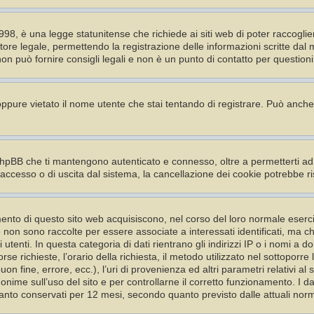
98, è una legge statunitense che richiede ai siti web di poter raccoglier
tore legale, permettendo la registrazione delle informazioni scritte dal 
 può fornire consigli legali e non è un punto di contatto per questioni 
 oppure vietato il nome utente che stai tentando di registrare. Può anche a
phpBB che ti mantengono autenticato e connesso, oltre a permetterti ad 
 accesso o di uscita dal sistema, la cancellazione dei cookie potrebbe ri
nto di questo sito web acquisiscono, nel corso del loro normale esercizio
he non sono raccolte per essere associate a interessati identificati, ma 
 utenti. In questa categoria di dati rientrano gli indirizzi IP o i nomi a d
se richieste, l’orario della richiesta, il metodo utilizzato nel sottoporre l
on fine, errore, ecc.), l’uri di provenienza ed altri parametri relativi al
anonime sull’uso del sito e per controllarne il corretto funzionamento. I d
ertanto conservati per 12 mesi, secondo quanto previsto dalle attuali norm