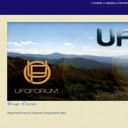
I cookie ci aiutano a fornir
Login
Iscriviti
Argomenti senza risposte
|
Argomenti attivi