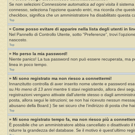
Se non selezioni
Connessione automatica ad ogni visita
il sistema
connesso, seleziona l’opzione quando entri, ma ricorda che questo no
checkbox, significa che un amministratore ha disabilitato questa ca
Top
» Come posso evitare di apparire nella lista degli utenti in li
Nel Pannello di Controllo Utente, sotto “Preferenze”, trovi l’opzion
nascosto.
Top
» Ho perso la mia password!
Niente panico! La tua password non può essere recuperata, ma può
linea in poco tempo.
Top
» Mi sono registrato ma non riesco a connettermi!
Innanzitutto controlla di aver inserito nome utente e password esat
su
Ho meno di 13 anni
mentre ti stavi registrando, allora devi segu
registrazioni vengano attivate dall’utente stesso o dagli amministrat
posta, allora segui le istruzioni; se non hai ricevuto nessun messagg
abusano della Board.) Se sei sicuro che l’indirizzo di posta che ha
Top
» Mi sono registrato tempo fa, ma non riesco più a connetter
È possibile che un amministratore abbia cancellato o disattivato i
ridurre la grandezza del database. Se il motivo è quest’ultimo reg