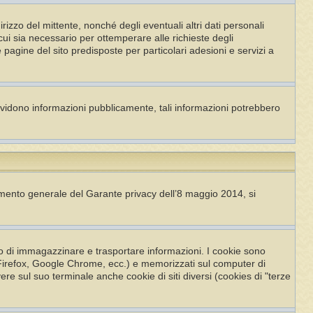
dirizzo del mittente, nonché degli eventuali altri dati personali
n cui sia necessario per ottemperare alle richieste degli
e pagine del sito predisposte per particolari adesioni e servizi a
ividono informazioni pubblicamente, tali informazioni potrebbero
imento generale del Garante privacy dell’8 maggio 2014, si
po di immagazzinare e trasportare informazioni. I cookie sono
la Firefox, Google Chrome, ecc.) e memorizzati sul computer di
ere sul suo terminale anche cookie di siti diversi (cookies di "terze