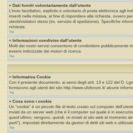
» Dati forniti volontariamente dall’utente
L’invio facoltativo, esplicito e volontario di posta elettronica agli i
inseriti nella missiva, al fine di rispondere alla richiesta, ovvero p
utenti/visitatori stessi (es. servizio di spedizione). Specifiche inf
richiesta.
Top
» Informazioni condivise dall’utente
Molti dei nostri servizi consentono di condividere pubblicamente i
essere indicizzate dai motori di ricerca.
Top
» Informativa Cookie
Con il presente documento, ai sensi degli artt. 13 e 122 del D. Lg
forniscono agli utenti del sito http://www.ufoforum.it/ alcune informaz
Top
» Cosa sono i cookie
Un "cookie" è un piccolo file di testo creato sul computer dell’ut
inviati da un server web (che è il computer sul quale è in esecuzio
quest’ultimo; vengono, quindi, re-inviati al sito web al momento del
parti"), impostati direttamente da gestori di detti siti web e utilizzat
Top