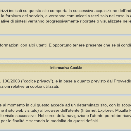
ndirizzi indicati su questo sito comporta la successiva acquisizione dell’in
er la fornitura del servizio, e verranno comunicati a terzi solo nel caso i
ormative di sintesi verranno progressivamente riportate o visualizzate nell
nformazioni con altri utenti. È opportuno tenere presente che se si cond
Informativa Cookie
s. 196/2003 ("codice privacy"), e in base a quanto previsto dal Provved
ioni relative ai cookie utilizzati.
ente al momento in cui questo accede ad un determinato sito, con lo sco
ne il sito web visitato) al browser dell’utente (Internet Explorer, Mozil
le visite successive. Nel corso della navigazione l’utente potrebbe ricev
i per le finalità e secondo le modalità da questi definiti.