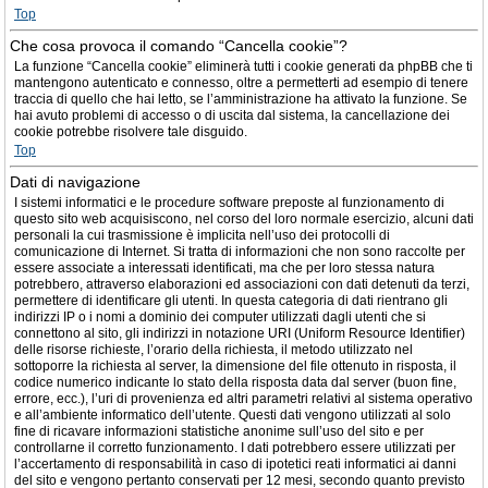
Top
Che cosa provoca il comando “Cancella cookie”?
La funzione “Cancella cookie” eliminerà tutti i cookie generati da phpBB che ti
mantengono autenticato e connesso, oltre a permetterti ad esempio di tenere
traccia di quello che hai letto, se l’amministrazione ha attivato la funzione. Se
hai avuto problemi di accesso o di uscita dal sistema, la cancellazione dei
cookie potrebbe risolvere tale disguido.
Top
Dati di navigazione
I sistemi informatici e le procedure software preposte al funzionamento di
questo sito web acquisiscono, nel corso del loro normale esercizio, alcuni dati
personali la cui trasmissione è implicita nell’uso dei protocolli di
comunicazione di Internet. Si tratta di informazioni che non sono raccolte per
essere associate a interessati identificati, ma che per loro stessa natura
potrebbero, attraverso elaborazioni ed associazioni con dati detenuti da terzi,
permettere di identificare gli utenti. In questa categoria di dati rientrano gli
indirizzi IP o i nomi a dominio dei computer utilizzati dagli utenti che si
connettono al sito, gli indirizzi in notazione URI (Uniform Resource Identifier)
delle risorse richieste, l’orario della richiesta, il metodo utilizzato nel
sottoporre la richiesta al server, la dimensione del file ottenuto in risposta, il
codice numerico indicante lo stato della risposta data dal server (buon fine,
errore, ecc.), l’uri di provenienza ed altri parametri relativi al sistema operativo
e all’ambiente informatico dell’utente. Questi dati vengono utilizzati al solo
fine di ricavare informazioni statistiche anonime sull’uso del sito e per
controllarne il corretto funzionamento. I dati potrebbero essere utilizzati per
l’accertamento di responsabilità in caso di ipotetici reati informatici ai danni
del sito e vengono pertanto conservati per 12 mesi, secondo quanto previsto