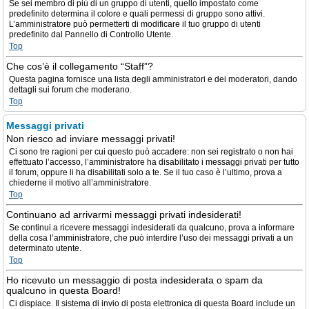
Se sei membro di più di un gruppo di utenti, quello impostato come
predefinito determina il colore e quali permessi di gruppo sono attivi.
L’amministratore può permetterti di modificare il tuo gruppo di utenti
predefinito dal Pannello di Controllo Utente.
Top
Che cos’è il collegamento “Staff”?
Questa pagina fornisce una lista degli amministratori e dei moderatori, dando
dettagli sui forum che moderano.
Top
Messaggi privati
Non riesco ad inviare messaggi privati!
Ci sono tre ragioni per cui questo può accadere: non sei registrato o non hai
effettuato l’accesso, l’amministratore ha disabilitato i messaggi privati per tutto
il forum, oppure li ha disabilitati solo a te. Se il tuo caso è l’ultimo, prova a
chiederne il motivo all’amministratore.
Top
Continuano ad arrivarmi messaggi privati indesiderati!
Se continui a ricevere messaggi indesiderati da qualcuno, prova a informare
della cosa l’amministratore, che può interdire l’uso dei messaggi privati a un
determinato utente.
Top
Ho ricevuto un messaggio di posta indesiderata o spam da
qualcuno in questa Board!
Ci dispiace. Il sistema di invio di posta elettronica di questa Board include un