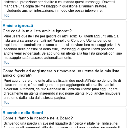
sistema di protezione per risalire a chi manda questi messaggi. Dovresti
mandare una copia del messaggio in questione all’amministratore,
includendo anche l’intestazione, in modo che possa intervenire.
Top
Amici e ignorati
Che cos’è la mia lista amici e ignorati?
Puoi usare queste liste per gestire gli altri iscritti. Gli utenti aggiunti alla tua
lista amici saranno elencati nel Pannello di Controllo Utente per poter
rapidamente controllare se sono connessi e inviare loro messaggi privati. A
seconda delle possibilità dello stile, i messaggi di questi utenti possono
anche venir evidenziati. Se aggiungi un utente alla tua lista ignorati ogni suo
messaggio sarà nascosto automaticamente.
Top
Come faccio ad aggiungere o rimuovere un utente dalla mia lista
amici o ignorati?
Puoi aggiungere un utente alla tua lista in due modi. All’interno del profilo di
ciascun utente, c’è un collegamento per aggiungerlo alla tua lista amici o
avversari. Altrimenti, dal tuo Pannello di Controllo Utente puoi aggiungere
direttamente un utente inserendo il suo nome utente. Puoi anche rimuovere
un utente dalla lista dalla stessa pagina.
Top
Ricerche nella Board
Come si fanno le ricerche nella Board?
Scrivendo una parola chiave nel riquadro di ricerca visibile nell’Indice, nei
forum e negli argomenti. Alla ricerca avanzata si può accedere premendo il