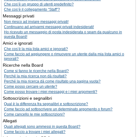
Che cos’è un gruppo di utenti predefinito?
Che cos’è il collegamento “Staff”?
Messaggi privati
Non riesco ad inviare messaggi privati!
Continuano ad arrivarmi messaggi privati indesiderati!
Ho ricevuto un messaggio di posta indesiderata o spam da qualcuno in
questa Board!
Amici e ignorati
Che cos’è la mia lista amici e ignorati?
Come faccio ad aggiungere o rimuovere un utente dalla mia lista amici o
ignorati?
Ricerche nella Board
Come si fanno le ricerche nella Board?
Perché la mia ricerca non dà risultati?
Perché la mia ricerca dà come risultato una pagina vuota?
Come posso cercare un utente?
Come posso trovare i miei messaggi e i miei argomenti?
Sottoscrizioni e segnalibri
Qual è la differenza fra segnalibri e sottoscrizione?
Come faccio ad sottoscrivere un determinato argomento o forum?
Come cancello le mie sottoscrizioni?
Allegati
Quali allegati sono ammessi in questa Board?
Come faccio a trovare i miei allegati?