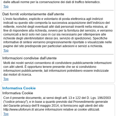
dalle attuali norme per la conservazione dei dati di traffico telematico.
Top
Dati forniti volontariamente dall’utente
L’invio facoltativo, esplicito e volontario di posta elettronica agli indirizzi
indicati su questo sito comporta la successiva acquisizione dell’indirizzo del
mittente, nonché degli eventuali altri dati personali inseriti nella missiva, al
fine di rispondere alla richiesta, ovvero per la fornitura del servizio, e verranno
comunicati a terzi solo nel caso in cui sia necessario per ottemperare alle
richieste degli utenti/visitatori stessi (es. servizio di spedizione). Specifiche
informative di sintesi verranno progressivamente riportate o visualizzate nelle
pagine del sito predisposte per particolari adesioni e servizi a richiesta.
Top
Informazioni condivise dall’utente
Molti dei nostri servizi consentono di condividere pubblicamente informazioni
con altri utenti. È opportuno tenere presente che se si condividono
informazioni pubblicamente, tali informazioni potrebbero essere indicizzate
dai motori di ricerca.
Top
Informativa Cookie
Informativa Cookie
Con il presente documento, ai sensi degli artt. 13 e 122 del D. Lgs. 196/2003
("codice privacy"), e in base a quanto previsto dal Provvedimento generale
del Garante privacy dell’8 maggio 2014, si forniscono agli utenti del sito
http://www.ufoforum.it/ alcune informazioni relative ai cookie utilizzati.
Top