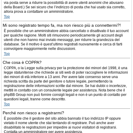
via posta serve a ridurre la possibilità di avere utenti anonimi che abusano
della Board.) Se sei sicuro che l’indirizzo di posta che hai usato sia corretto,
allora prova a contattare un amministratore.
Top
Mi sono registrato tempo fa, ma non riesco più a connettermi?!
È possibile che un amministratore abbia cancellato o disattivato il tuo account
per qualche ragione. Molti siti rimuovono periodicamente gli account degli
utenti che non hanno mai inviato messaggi, per ridurre la grandezza del
database. Se il motivo è quest’ultimo registrati nuovamente e cerca di farti
coinvolgere maggiormente nelle discussioni.
Top
Che cosa è COPPA?
COPPA, o la Legge sulla privacy per la protezione dei minori del 1998, è una
legge statunitense che richiede ai siti web di poter raccogliere le informazioni
dei minori di età inferiore a 13 anni. Per avere tale consenso serve una
richiesta scritta da parte del genitore o tutore legale, permettendo la
registrazione delle informazioni scritte dal minore. Se hai dubbi o incertezze,
mettiti in contatto con un consulente legale per assistenza. Nota bene che il
phpBB Group non può fornire consigli legali e non è un punto di contatto per
questioni legali, tranne come descritto.
Top
Perché non riesco a registrarmi?
È possibile che il gestore del sito abbia bannato il tuo indirizzo IP oppure
vietato il nome utente che stai tentando di registrare. Può anche aver
disabilitato le registrazioni per impedire ai nuovi visitatori di registrarsi.
Contatta un amministratore per avere assistenza.