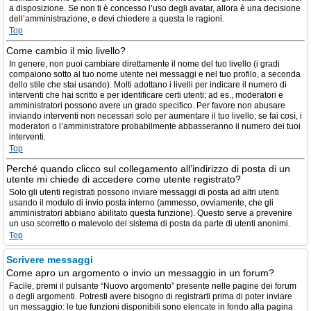
a disposizione. Se non ti è concesso l’uso degli avatar, allora è una decisione
dell’amministrazione, e devi chiedere a questa le ragioni.
Top
Come cambio il mio livello?
In genere, non puoi cambiare direttamente il nome del tuo livello (i gradi
compaiono sotto al tuo nome utente nei messaggi e nel tuo profilo, a seconda
dello stile che stai usando). Molti adottano i livelli per indicare il numero di
interventi che hai scritto e per identificare certi utenti; ad es., moderatori e
amministratori possono avere un grado specifico. Per favore non abusare
inviando interventi non necessari solo per aumentare il tuo livello; se fai così, i
moderatori o l’amministratore probabilmente abbasseranno il numero dei tuoi
interventi.
Top
Perché quando clicco sul collegamento all’indirizzo di posta di un
utente mi chiede di accedere come utente registrato?
Solo gli utenti registrati possono inviare messaggi di posta ad altri utenti
usando il modulo di invio posta interno (ammesso, ovviamente, che gli
amministratori abbiano abilitato questa funzione). Questo serve a prevenire
un uso scorretto o malevolo del sistema di posta da parte di utenti anonimi.
Top
Scrivere messaggi
Come apro un argomento o invio un messaggio in un forum?
Facile, premi il pulsante “Nuovo argomento” presente nelle pagine dei forum
o degli argomenti. Potresti avere bisogno di registrarti prima di poter inviare
un messaggio: le tue funzioni disponibili sono elencate in fondo alla pagina