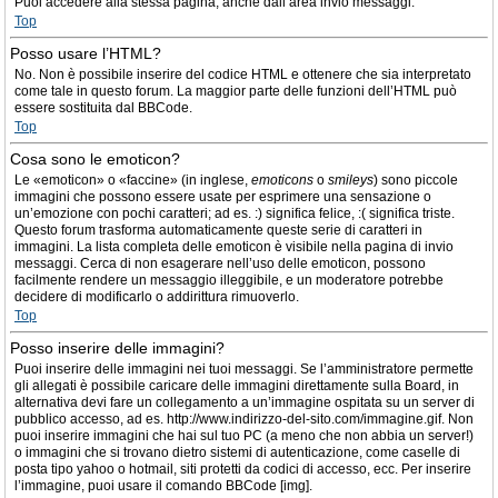
Puoi accedere alla stessa pagina, anche dall’area invio messaggi.
Top
Posso usare l’HTML?
No. Non è possibile inserire del codice HTML e ottenere che sia interpretato
come tale in questo forum. La maggior parte delle funzioni dell’HTML può
essere sostituita dal BBCode.
Top
Cosa sono le emoticon?
Le «emoticon» o «faccine» (in inglese,
emoticons
o
smileys
) sono piccole
immagini che possono essere usate per esprimere una sensazione o
un’emozione con pochi caratteri; ad es. :) significa felice, :( significa triste.
Questo forum trasforma automaticamente queste serie di caratteri in
immagini. La lista completa delle emoticon è visibile nella pagina di invio
messaggi. Cerca di non esagerare nell’uso delle emoticon, possono
facilmente rendere un messaggio illeggibile, e un moderatore potrebbe
decidere di modificarlo o addirittura rimuoverlo.
Top
Posso inserire delle immagini?
Puoi inserire delle immagini nei tuoi messaggi. Se l’amministratore permette
gli allegati è possibile caricare delle immagini direttamente sulla Board, in
alternativa devi fare un collegamento a un’immagine ospitata su un server di
pubblico accesso, ad es. http://www.indirizzo-del-sito.com/immagine.gif. Non
puoi inserire immagini che hai sul tuo PC (a meno che non abbia un server!)
o immagini che si trovano dietro sistemi di autenticazione, come caselle di
posta tipo yahoo o hotmail, siti protetti da codici di accesso, ecc. Per inserire
l’immagine, puoi usare il comando BBCode [img].