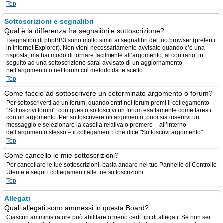
Top
Sottoscrizioni e segnalibri
Qual è la differenza fra segnalibri e sottoscrizione?
I segnalibri di phpBB3 sono molto simili ai segnalibri del tuo browser (preferiti
in Internet Explorer). Non vieni necessariamente avvisato quando c’è una
risposta, ma hai modo di tornare facilmente all’argomento; al contrario, in
seguito ad una sottoscrizione sarai avvisato di un aggiornamento
nell’argomento o nel forum col metodo da te scelto.
Top
Come faccio ad sottoscrivere un determinato argomento o forum?
Per sottoscriverti ad un forum, quando entri nel forum premi il collegamento
"Sottoscrivi forum": con questo sottoscrivi un forum esattamente come faresti
con un argomento. Per sottoscrivere un argomento, puoi sia inserirvi un
messaggio e selezionare la casella relativa o premere – all’interno
dell’argomento stesso – il collegamento che dice "Sottoscrivi argomento".
Top
Come cancello le mie sottoscrizioni?
Per cancellare le tue sottoscrizioni, basta andare nel tuo Pannello di Controllo
Utente e segui i collegamenti alle tue sottoscrizioni.
Top
Allegati
Quali allegati sono ammessi in questa Board?
Ciascun amministratore può abilitare o meno certi tipi di allegati. Se non sei