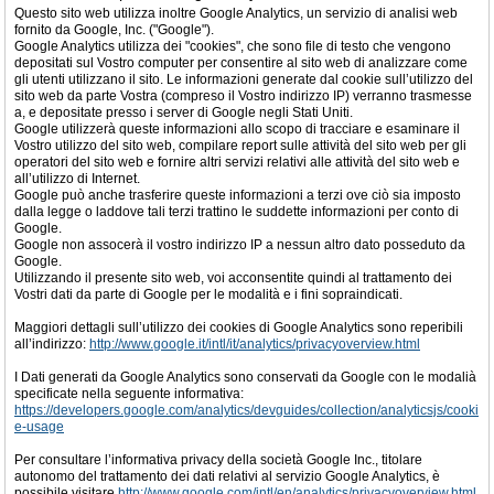
Questo sito web utilizza inoltre Google Analytics, un servizio di analisi web
fornito da Google, Inc. ("Google").
Google Analytics utilizza dei "cookies", che sono file di testo che vengono
depositati sul Vostro computer per consentire al sito web di analizzare come
gli utenti utilizzano il sito. Le informazioni generate dal cookie sull’utilizzo del
sito web da parte Vostra (compreso il Vostro indirizzo IP) verranno trasmesse
a, e depositate presso i server di Google negli Stati Uniti.
Google utilizzerà queste informazioni allo scopo di tracciare e esaminare il
Vostro utilizzo del sito web, compilare report sulle attività del sito web per gli
operatori del sito web e fornire altri servizi relativi alle attività del sito web e
all’utilizzo di Internet.
Google può anche trasferire queste informazioni a terzi ove ciò sia imposto
dalla legge o laddove tali terzi trattino le suddette informazioni per conto di
Google.
Google non assocerà il vostro indirizzo IP a nessun altro dato posseduto da
Google.
Utilizzando il presente sito web, voi acconsentite quindi al trattamento dei
Vostri dati da parte di Google per le modalità e i fini sopraindicati.
Maggiori dettagli sull’utilizzo dei cookies di Google Analytics sono reperibili
all’indirizzo:
http://www.google.it/intl/it/analytics/privacyoverview.html
I Dati generati da Google Analytics sono conservati da Google con le modalià
specificate nella seguente informativa:
https://developers.google.com/analytics/devguides/collection/analyticsjs/cooki
e-usage
Per consultare l’informativa privacy della società Google Inc., titolare
autonomo del trattamento dei dati relativi al servizio Google Analytics, è
possibile visitare
http://www.google.com/intl/en/analytics/privacyoverview.html