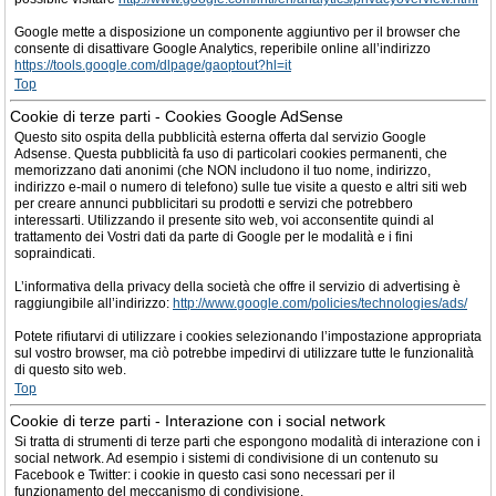
Google mette a disposizione un componente aggiuntivo per il browser che
consente di disattivare Google Analytics, reperibile online all’indirizzo
https://tools.google.com/dlpage/gaoptout?hl=it
Top
Cookie di terze parti - Cookies Google AdSense
Questo sito ospita della pubblicità esterna offerta dal servizio Google
Adsense. Questa pubblicità fa uso di particolari cookies permanenti, che
memorizzano dati anonimi (che NON includono il tuo nome, indirizzo,
indirizzo e-mail o numero di telefono) sulle tue visite a questo e altri siti web
per creare annunci pubblicitari su prodotti e servizi che potrebbero
interessarti. Utilizzando il presente sito web, voi acconsentite quindi al
trattamento dei Vostri dati da parte di Google per le modalità e i fini
sopraindicati.
L’informativa della privacy della società che offre il servizio di advertising è
raggiungibile all’indirizzo:
http://www.google.com/policies/technologies/ads/
Potete rifiutarvi di utilizzare i cookies selezionando l’impostazione appropriata
sul vostro browser, ma ciò potrebbe impedirvi di utilizzare tutte le funzionalità
di questo sito web.
Top
Cookie di terze parti - Interazione con i social network
Si tratta di strumenti di terze parti che espongono modalità di interazione con i
social network. Ad esempio i sistemi di condivisione di un contenuto su
Facebook e Twitter: i cookie in questo casi sono necessari per il
funzionamento del meccanismo di condivisione.