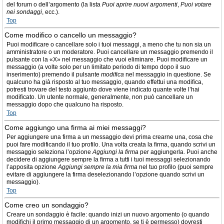
del forum o dell’argomento (la lista
Puoi aprire nuovi argomenti
,
Puoi votare
nei sondaggi
, ecc.).
Top
Come modifico o cancello un messaggio?
Puoi modificare o cancellare solo i tuoi messaggi, a meno che tu non sia un
amministratore o un moderatore. Puoi cancellare un messaggio premendo il
pulsante con la «X» nel messaggio che vuoi eliminare. Puoi modificare un
messaggio (a volte solo per un limitato periodo di tempo dopo il suo
inserimento) premendo il pulsante
modifica
nel messaggio in questione. Se
qualcuno ha già risposto al tuo messaggio, quando effettui una modifica,
potresti trovare del testo aggiunto dove viene indicato quante volte l’hai
modificato. Un utente normale, generalmente, non può cancellare un
messaggio dopo che qualcuno ha risposto.
Top
Come aggiungo una firma ai miei messaggi?
Per aggiungere una firma a un messaggio devi prima crearne una, cosa che
puoi fare modificando il tuo profilo. Una volta creata la firma, quando scrivi un
messaggio seleziona l’opzione
Aggiungi la firma
per aggiungerla. Puoi anche
decidere di aggiungere sempre la firma a tutti i tuoi messaggi selezionando
l’apposita opzione
Aggiungi sempre la mia firma
nel tuo profilo (puoi sempre
evitare di aggiungere la firma deselezionando l’opzione quando scrivi un
messaggio).
Top
Come creo un sondaggio?
Creare un sondaggio è facile: quando inizi un nuovo argomento (o quando
modifichi il primo messaggio di un argomento, se ti è permesso) dovresti