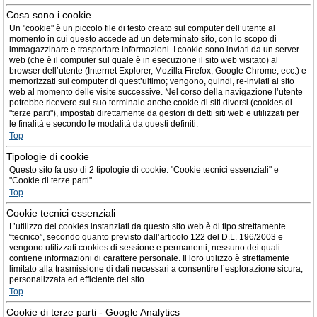
Cosa sono i cookie
Un "cookie" è un piccolo file di testo creato sul computer dell’utente al
momento in cui questo accede ad un determinato sito, con lo scopo di
immagazzinare e trasportare informazioni. I cookie sono inviati da un server
web (che è il computer sul quale è in esecuzione il sito web visitato) al
browser dell’utente (Internet Explorer, Mozilla Firefox, Google Chrome, ecc.) e
memorizzati sul computer di quest’ultimo; vengono, quindi, re-inviati al sito
web al momento delle visite successive. Nel corso della navigazione l’utente
potrebbe ricevere sul suo terminale anche cookie di siti diversi (cookies di
"terze parti"), impostati direttamente da gestori di detti siti web e utilizzati per
le finalità e secondo le modalità da questi definiti.
Top
Tipologie di cookie
Questo sito fa uso di 2 tipologie di cookie: "Cookie tecnici essenziali" e
"Cookie di terze parti".
Top
Cookie tecnici essenziali
L’utilizzo dei cookies instanziati da questo sito web è di tipo strettamente
“tecnico”, secondo quanto previsto dall’articolo 122 del D.L. 196/2003 e
vengono utilizzati cookies di sessione e permanenti, nessuno dei quali
contiene informazioni di carattere personale. Il loro utilizzo è strettamente
limitato alla trasmissione di dati necessari a consentire l’esplorazione sicura,
personalizzata ed efficiente del sito.
Top
Cookie di terze parti - Google Analytics