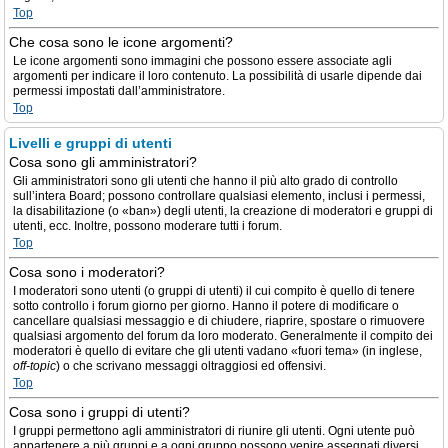
Top
Che cosa sono le icone argomenti?
Le icone argomenti sono immagini che possono essere associate agli
argomenti per indicare il loro contenuto. La possibilità di usarle dipende dai
permessi impostati dall’amministratore.
Top
Livelli e gruppi di utenti
Cosa sono gli amministratori?
Gli amministratori sono gli utenti che hanno il più alto grado di controllo
sull’intera Board; possono controllare qualsiasi elemento, inclusi i permessi,
la disabilitazione (o «ban») degli utenti, la creazione di moderatori e gruppi di
utenti, ecc. Inoltre, possono moderare tutti i forum.
Top
Cosa sono i moderatori?
I moderatori sono utenti (o gruppi di utenti) il cui compito è quello di tenere
sotto controllo i forum giorno per giorno. Hanno il potere di modificare o
cancellare qualsiasi messaggio e di chiudere, riaprire, spostare o rimuovere
qualsiasi argomento del forum da loro moderato. Generalmente il compito dei
moderatori è quello di evitare che gli utenti vadano «fuori tema» (in inglese,
off-topic
) o che scrivano messaggi oltraggiosi ed offensivi.
Top
Cosa sono i gruppi di utenti?
I gruppi permettono agli amministratori di riunire gli utenti. Ogni utente può
appartenere a più gruppi e a ogni gruppo possono venire assegnati diversi