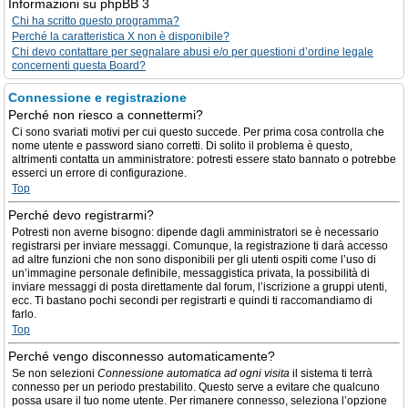
Informazioni su phpBB 3
Chi ha scritto questo programma?
Perché la caratteristica X non è disponibile?
Chi devo contattare per segnalare abusi e/o per questioni d’ordine legale
concernenti questa Board?
Connessione e registrazione
Perché non riesco a connettermi?
Ci sono svariati motivi per cui questo succede. Per prima cosa controlla che
nome utente e password siano corretti. Di solito il problema è questo,
altrimenti contatta un amministratore: potresti essere stato bannato o potrebbe
esserci un errore di configurazione.
Top
Perché devo registrarmi?
Potresti non averne bisogno: dipende dagli amministratori se è necessario
registrarsi per inviare messaggi. Comunque, la registrazione ti darà accesso
ad altre funzioni che non sono disponibili per gli utenti ospiti come l’uso di
un’immagine personale definibile, messaggistica privata, la possibilità di
inviare messaggi di posta direttamente dal forum, l’iscrizione a gruppi utenti,
ecc. Ti bastano pochi secondi per registrarti e quindi ti raccomandiamo di
farlo.
Top
Perché vengo disconnesso automaticamente?
Se non selezioni
Connessione automatica ad ogni visita
il sistema ti terrà
connesso per un periodo prestabilito. Questo serve a evitare che qualcuno
possa usare il tuo nome utente. Per rimanere connesso, seleziona l’opzione