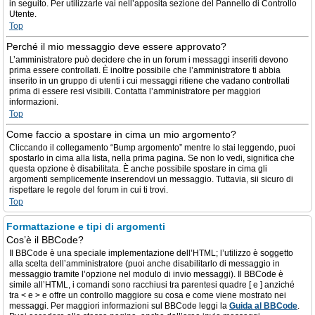
in seguito. Per utilizzarle vai nell’apposita sezione del Pannello di Controllo
Utente.
Top
Perché il mio messaggio deve essere approvato?
L’amministratore può decidere che in un forum i messaggi inseriti devono
prima essere controllati. È inoltre possibile che l’amministratore ti abbia
inserito in un gruppo di utenti i cui messaggi ritiene che vadano controllati
prima di essere resi visibili. Contatta l’amministratore per maggiori
informazioni.
Top
Come faccio a spostare in cima un mio argomento?
Cliccando il collegamento “Bump argomento” mentre lo stai leggendo, puoi
spostarlo in cima alla lista, nella prima pagina. Se non lo vedi, significa che
questa opzione è disabilitata. È anche possibile spostare in cima gli
argomenti semplicemente inserendovi un messaggio. Tuttavia, sii sicuro di
rispettare le regole del forum in cui ti trovi.
Top
Formattazione e tipi di argomenti
Cos’è il BBCode?
Il BBCode è una speciale implementazione dell’HTML; l’utilizzo è soggetto
alla scelta dell’amministratore (puoi anche disabilitarlo di messaggio in
messaggio tramite l’opzione nel modulo di invio messaggi). Il BBCode è
simile all’HTML, i comandi sono racchiusi tra parentesi quadre [ e ] anziché
tra < e > e offre un controllo maggiore su cosa e come viene mostrato nei
messaggi. Per maggiori informazioni sul BBCode leggi la
Guida al BBCode
.