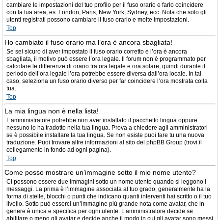
cambiare le impostazioni del tuo profilo per il fuso orario e farlo coincidere
con la tua area, es. London, Paris, New York, Sydney, ecc. Nota che solo gli
utenti registrati possono cambiare il fuso orario e molte impostazioni.
Top
Ho cambiato il fuso orario ma l’ora è ancora sbagliata!
Se sei sicuro di aver impostato il fuso orario corretto e l’ora è ancora
sbagliata, il motivo può essere l’ora legale. Il forum non è programmato per
calcolare le differenze di orario tra ora legale e ora solare; quindi durante il
periodo dell’ora legale l’ora potrebbe essere diversa dall’ora locale. In tal
caso, seleziona un fuso orario diverso per far coincidere l’ora mostrata colla
tua.
Top
La mia lingua non è nella lista!
L’amministratore potrebbe non aver installato il pacchetto lingua oppure
nessuno lo ha tradotto nella tua lingua. Prova a chiedere agli amministratori
se è possibile installare la tua lingua. Se non esiste puoi fare tu una nuova
traduzione. Puoi trovare altre informazioni al sito del phpBB Group (trovi il
collegamento in fondo ad ogni pagina).
Top
Come posso mostrare un’immagine sotto il mio nome utente?
Ci possono essere due immagini sotto un nome utente quando si leggono i
messaggi. La prima è l’immagine associata al tuo grado, generalmente ha la
forma di stelle, blocchi o punti che indicano quanti interventi hai scritto o il tuo
livello. Sotto può esserci un’immagine più grande nota come avatar, che in
genere è unica e specifica per ogni utente. L’amministratore decide se
abilitare o meno gli avatar e decide anche il modo in cui gli avatar sono messi