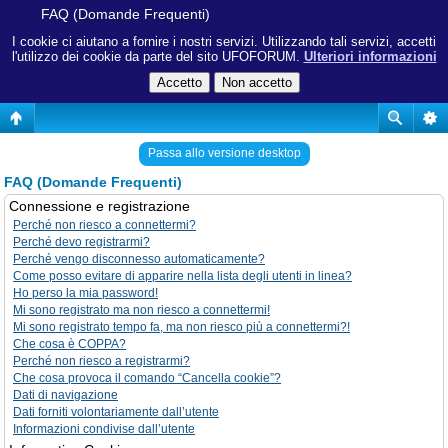
FAQ (Domande Frequenti)
I cookie ci aiutano a fornire i nostri servizi. Utilizzando tali servizi, accetti
l'utilizzo dei cookie da parte del sito UFOFORUM.
Ulteriori informazioni
Passa allo versione desktop
FAQ (Domande Frequenti)
Connessione e registrazione
Perché non riesco a connettermi?
Perché devo registrarmi?
Perché vengo disconnesso automaticamente?
Come posso evitare di apparire nella lista degli utenti in linea?
Ho perso la mia password!
Mi sono registrato ma non riesco a connettermi!
Mi sono registrato tempo fa, ma non riesco più a connettermi?!
Che cosa è COPPA?
Perché non riesco a registrarmi?
Che cosa provoca il comando “Cancella cookie”?
Dati di navigazione
Dati forniti volontariamente dall’utente
Informazioni condivise dall’utente