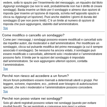
vedere, sotto lo spazio per l’inserimento del messaggio, un riquadro dal titolo
Aggiungi sondaggio
(se non lo vedi, probabilmente non hai il diritto di creare
sondaggi). Basta inserire un titolo per il sondaggio e almeno due opzioni di
risposta (per inserire un’opzione di risposta, scrivila nell’apposito spazio e
clicca su
Aggiungi un’opzione
). Puoi anche stabilire i giorni di durata del
sondaggio (0 per non porre limiti). C’è un limite al numero di opzioni di
risposta che puoi aggiungere, stabilito dall’amministratore.
Top
Come modifico o cancello un sondaggio?
Come per i messaggi, i sondaggi possono essere modificati e cancellati solo
dai rispettivi autori, dai moderatori e dall’amministratore. Per modificare un
sondaggio, clicca sul pulsante
modifica
del primo messaggio (a cui è sempre
associato il sondaggio). Se nessuno ha ancora votato, il sondaggio può
essere modificato o cancellato, altrimenti solo i moderatori e l’amministratore
possono farlo. Il limite per le opzioni del sondaggio è impostato
dall’amministratore. Se vuoi aggiungere ulteriori opzioni, contatta
l’amministratore.
Top
Perché non riesco ad accedere a un forum?
Alcuni forum potrebbero essere riservati a determinati utenti o gruppi. Per
leggere, scrivere, rispondere, ecc., potresti aver bisogno di autorizzazioni
speciali, che solo i moderatori e l’amministratore possono concedere.
Top
Perché non posso votare nei sondaggi?
Solo gli utenti registrati possono votare nei sondaggi (questo per evitare
risultati fasulli). Se sei registrato e comunque non riesci a votare,