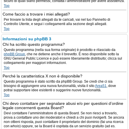
sicuro di quali siano permessi, contatta l’amministratore per avere assistenza.
Top
Come faccio a trovare i miei allegati?
Per trovare la lista degli allegati da te caricati, vai nel tuo Pannello di
Controllo Utente, e segui i collegamenti alla sezione degli allegati.
Top
Informazioni su phpBB 3
Chi ha scritto questo programma?
Questo programma (nella sua forma originale) è prodotto e rilasciato da
phpBB Group
, che ne detiene anche il brevetto. È reso disponibile sotto la
GNU General Public Licence e può essere liberamente distribuito; clicca sul
collegamento per maggiori informazioni.
Top
Perché la caratteristica X non è disponibile?
Questo programma è stato scritto da phpBB Group. Se credi che ci sia
bisogno di aggiungere una nuova funzionalità, visita il sito
Area51
, dove
potrai supportare idee esistenti o suggerire nuove funzionalità.
Top
Chi devo contattare per segnalare abusi e/o per questioni d’ordine
legale concernenti questa Board?
Devi contattare l’amministratore di questa Board. Se non riesci a trovarlo,
prova a contattare uno dei moderatori e chiedi a chi puoi rivolgerti. Se ancora
non ottieni risposta, puoi contattare il proprietario del dominio (fai una ricerca
con
whois
) oppure, se la Board è ospitata da un servizio gratuito (ad es.