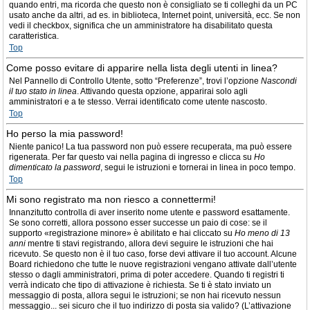
quando entri, ma ricorda che questo non è consigliato se ti colleghi da un PC
usato anche da altri, ad es. in biblioteca, Internet point, università, ecc. Se non
vedi il checkbox, significa che un amministratore ha disabilitato questa
caratteristica.
Top
Come posso evitare di apparire nella lista degli utenti in linea?
Nel Pannello di Controllo Utente, sotto “Preferenze”, trovi l’opzione
Nascondi
il tuo stato in linea
. Attivando questa opzione, apparirai solo agli
amministratori e a te stesso. Verrai identificato come utente nascosto.
Top
Ho perso la mia password!
Niente panico! La tua password non può essere recuperata, ma può essere
rigenerata. Per far questo vai nella pagina di ingresso e clicca su
Ho
dimenticato la password
, segui le istruzioni e tornerai in linea in poco tempo.
Top
Mi sono registrato ma non riesco a connettermi!
Innanzitutto controlla di aver inserito nome utente e password esattamente.
Se sono corretti, allora possono esser successe un paio di cose: se il
supporto «registrazione minore» è abilitato e hai cliccato su
Ho meno di 13
anni
mentre ti stavi registrando, allora devi seguire le istruzioni che hai
ricevuto. Se questo non è il tuo caso, forse devi attivare il tuo account. Alcune
Board richiedono che tutte le nuove registrazioni vengano attivate dall’utente
stesso o dagli amministratori, prima di poter accedere. Quando ti registri ti
verrà indicato che tipo di attivazione è richiesta. Se ti è stato inviato un
messaggio di posta, allora segui le istruzioni; se non hai ricevuto nessun
messaggio... sei sicuro che il tuo indirizzo di posta sia valido? (L’attivazione