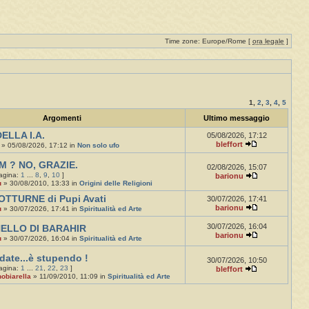
Time zone: Europe/Rome [
ora legale
]
1
,
2
,
3
,
4
,
5
Argomenti
Ultimo messaggio
ELLA I.A.
05/08/2026, 17:12
bleffort
» 05/08/2026, 17:12 in
Non solo ufo
M ? NO, GRAZIE.
02/08/2026, 15:07
pagina:
1
...
8
,
9
,
10
]
barionu
u
» 30/08/2010, 13:33 in
Origini delle Religioni
OTTURNE di Pupi Avati
30/07/2026, 17:41
barionu
u
» 30/07/2026, 17:41 in
Spiritualità ed Arte
30/07/2026, 16:04
NELLO DI BARAHIR
barionu
u
» 30/07/2026, 16:04 in
Spiritualità ed Arte
date...è stupendo !
30/07/2026, 10:50
pagina:
1
...
21
,
22
,
23
]
bleffort
obiarella
» 11/09/2010, 11:09 in
Spiritualità ed Arte