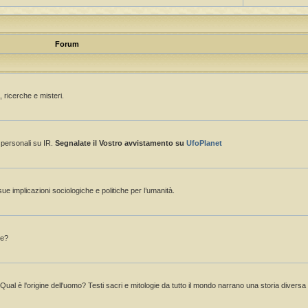
Forum
 ricerche e misteri.
e personali su IR.
Segnalate il Vostro avvistamento su
UfoPlanet
sue implicazioni sociologiche e politiche per l’umanità.
ne?
 Qual è l'origine dell'uomo? Testi sacri e mitologie da tutto il mondo narrano una storia divers