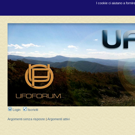
I cookie ci aiutano a fornir
Login
Iscriviti
Argomenti senza risposte
|
Argomenti attivi