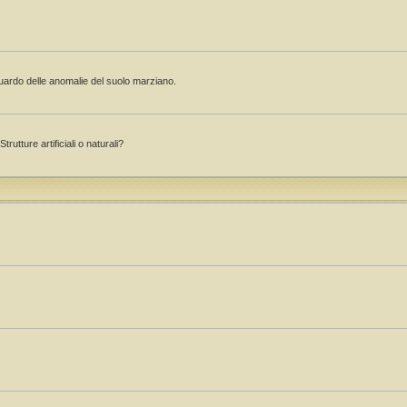
guardo delle anomalie del suolo marziano.
rutture artificiali o naturali?