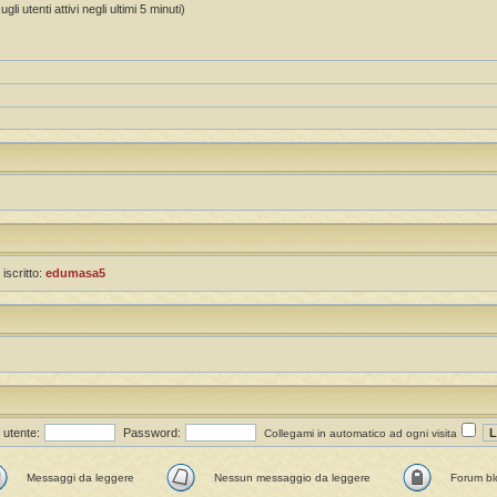
li utenti attivi negli ultimi 5 minuti)
 iscritto:
edumasa5
utente:
Password:
Collegami in automatico ad ogni visita
Messaggi da leggere
Nessun messaggio da leggere
Forum bl