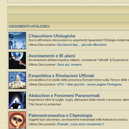
ARGOMENTI UFOLOGICI
Chiacchiere Ufologiche
Qui si affrontano discussioni su argomenti riguardanti l'Ufologia moderna,
Ultima Discussione:
Disclosure'day.....piccola riflessione
Avvistamenti e IR alieni
Avvistamenti dell'aeronautica militare, considerati "ufficiali" & Esperienz
Ultima Discussione:
Sono qui, sempre.
Esopolitica e Rivelazioni Ufficiali
L’esopolitica è lo studio della presenza Extraterrestre sulla Terra e delle 
Ultima Discussione:
UFO > War.gov/ufo - nuove pagine Pentagono
Abduction e Fenomeni Paranormali
Esperienze oltre la soglia: sogni, alterazioni della mente o presenze alie
This forum is protected.
Paleoastronautica e Clipeologia
Oggetti fuori dal tempo, avvistamenti tramandati nella letteratura storica.
Ultima Discussione:
Piramidi , cosa sono veramente 2