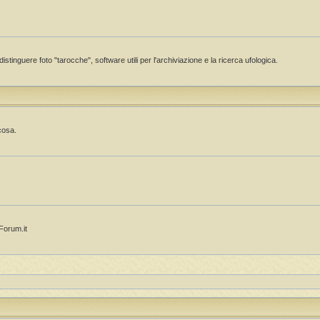
istinguere foto "tarocche", software utili per l'archiviazione e la ricerca ufologica.
cosa.
OForum.it