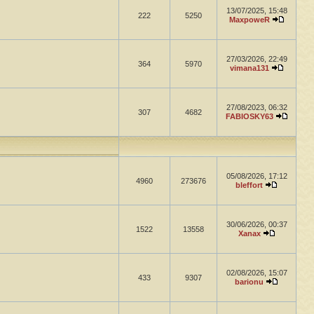
13/07/2025, 15:48
222
5250
MaxpoweR
27/03/2026, 22:49
364
5970
vimana131
27/08/2023, 06:32
307
4682
FABIOSKY63
05/08/2026, 17:12
4960
273676
bleffort
30/06/2026, 00:37
1522
13558
Xanax
02/08/2026, 15:07
433
9307
barionu