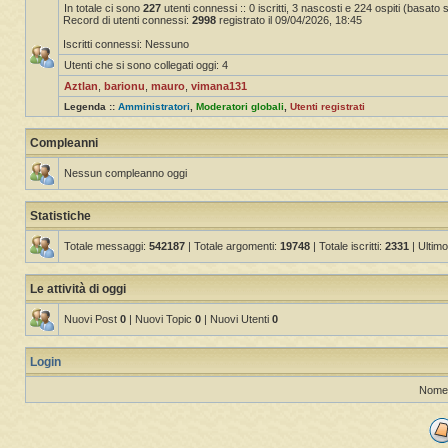
In totale ci sono
227
utenti connessi :: 0 iscritti, 3 nascosti e 224 ospiti (basato sug
Record di utenti connessi:
2998
registrato il 09/04/2026, 18:45
Iscritti connessi: Nessuno
Utenti che si sono collegati oggi: 4
Aztlan
,
barionu
,
mauro
,
vimana131
Legenda ::
Amministratori
,
Moderatori globali
,
Utenti registrati
Compleanni
Nessun compleanno oggi
Statistiche
Totale messaggi:
542187
| Totale argomenti:
19748
| Totale iscritti:
2331
| Ultimo
Le attività di oggi
Nuovi Post
0
| Nuovi Topic
0
| Nuovi Utenti
0
Login
Nome 