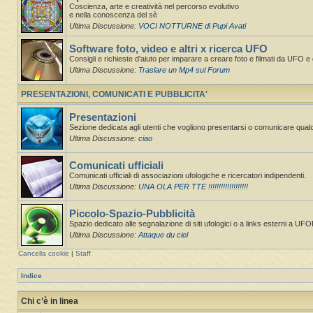
Coscienza, arte e creatività nel percorso evolutivo
e nella conoscenza del sè
Ultima Discussione:
VOCI NOTTURNE di Pupi Avati
Software foto, video e altri x ricerca UFO
Consigli e richieste d'aiuto per imparare a creare foto e filmati da UFO e d
Ultima Discussione:
Traslare un Mp4 sul Forum
PRESENTAZIONI, COMUNICATI E PUBBLICITA'
Presentazioni
Sezione dedicata agli utenti che vogliono presentarsi o comunicare qual
Ultima Discussione:
ciao
Comunicati ufficiali
Comunicati ufficiali di associazioni ufologiche e ricercatori indipendenti.
Ultima Discussione:
UNA OLA PER TTE !!!!!!!!!!!!!!!!!!!
Piccolo-Spazio-Pubblicità
Spazio dedicato alle segnalazione di siti ufologici o a links esterni a UF
Ultima Discussione:
Attaque du ciel
Cancella cookie
|
Staff
Indice
Chi c’è in linea