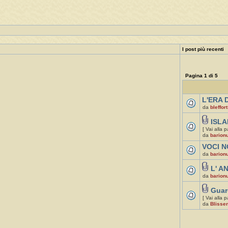
I post più recenti
Pagina
1
di
5
L'ERA D
da
bleffort
ISLA
[ Vai alla 
da
barion
VOCI N
da
barion
L' A
da
barion
Guar
[ Vai alla 
da
Blissen