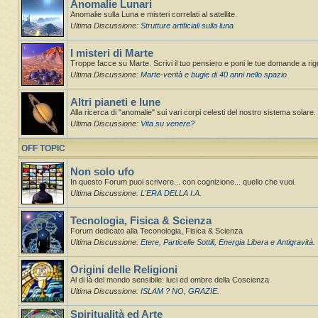
Anomalie Lunari
Anomalie sulla Luna e misteri correlati al satellite.
Ultima Discussione:
Strutture artificiali sulla luna
I misteri di Marte
Troppe facce su Marte. Scrivi il tuo pensiero e poni le tue domande a ri
Ultima Discussione:
Marte-verità e bugie di 40 anni nello spazio
Altri pianeti e lune
Alla ricerca di "anomalie" sui vari corpi celesti del nostro sistema solare. St
Ultima Discussione:
Vita su venere?
OFF TOPIC
Non solo ufo
In questo Forum puoi scrivere... con cognizione... quello che vuoi.
Ultima Discussione:
L'ERA DELLA I.A.
Tecnologia, Fisica & Scienza
Forum dedicato alla Teconologia, Fisica & Scienza
Ultima Discussione:
Etere, Particelle Sottili, Energia Libera e Antigravità.
Origini delle Religioni
Al di là del mondo sensibile: luci ed ombre della Coscienza
Ultima Discussione:
ISLAM ? NO, GRAZIE.
Spiritualità ed Arte