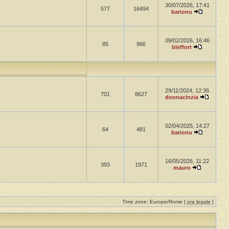
30/07/2026, 17:41
577
16494
barionu
09/02/2026, 16:46
85
966
bleffort
29/11/2024, 12:36
701
8627
donnacinzia
02/04/2025, 14:27
64
481
barionu
16/05/2026, 11:22
393
1971
mauro
Time zone: Europe/Rome [
ora legale
]