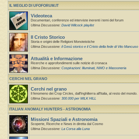
IL MEGLIO DI UFOFORUM.IT
Videoteca
Documentari, conferenze ed interviste inerenti i temi del forum
Ultima Discussione:
David Wilcock playlist
Il Cristo Storico
Storia e origini delle Religioni Monoteistiche
Ultima Discussione:
il Gesù storico e il Cristo della fede di Vito Mancuso
Attualità e Informazione
Ricerche e approfondimenti sulle notizie di cronaca
Ultima Discussione:
Cospirazioni: Illuminati, NWO e Massoneria
CERCHI NEL GRANO
Cerchi nel grano
Il fenomeno dei Crop Circles, dall'Inghilterra all'Italia, al resto del mondo.
Ultima Discussione:
300.000 per MILK HILL
ITALIAN ANOMALY HUNTERS - ASTRONOMIA
Missioni Spaziali e Astronomia
Scoperte, Ricerche e News in diretta dal Cosmo
Ultima Discussione:
La Corsa alla Luna