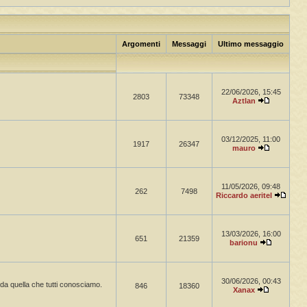
Argomenti
Messaggi
Ultimo messaggio
22/06/2026, 15:45
2803
73348
Aztlan
03/12/2025, 11:00
1917
26347
mauro
11/05/2026, 09:48
262
7498
Riccardo aeritel
13/03/2026, 16:00
651
21359
barionu
30/06/2026, 00:43
a da quella che tutti conosciamo.
846
18360
Xanax