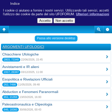
Indice
I cookie ci aiutano a fornire i nostri servizi. Utilizzando tali servizi, accetti
l'utilizzo dei cookie da parte del sito UFOFORUM.
Ulteriori informazioni
Passa allo versione desktop
ARGOMENTI UFOLOGICI
Chiacchiere Ufologiche
2803, 73348
22/06/2026, 15:45
Avvistamenti e IR alieni
1917, 26347
03/12/2025, 11:00
Esopolitica e Rivelazioni Ufficiali
262, 7498
11/05/2026, 09:48
Abduction e Fenomeni Paranormali
651, 21359
13/03/2026, 16:00
Paleoastronautica e Clipeologia
846, 18360
30/06/2026, 00:43