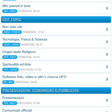
Altri pianeti e lune
307, 4682
27/08/2023, 06:32
OFF TOPIC
Non solo ufo
4960, 273676
05/08/2026, 17:12
Tecnologia, Fisica & Scienza
1522, 13558
30/06/2026, 00:37
Origini delle Religioni
433, 9307
02/08/2026, 15:07
Spiritualità ed Arte
577, 16494
30/07/2026, 17:41
Software foto, video e altri x ricerca UFO
85, 966
09/02/2026, 16:46
PRESENTAZIONI, COMUNICATI E PUBBLICITA'
Presentazioni
701, 8627
29/11/2024, 12:36
Comunicati ufficiali