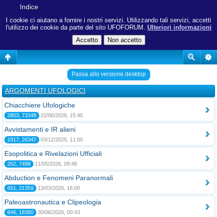
Indice
I cookie ci aiutano a fornire i nostri servizi. Utilizzando tali servizi, accetti
l'utilizzo dei cookie da parte del sito UFOFORUM.
Ulteriori informazioni
Passa allo versione desktop
ARGOMENTI UFOLOGICI
Chiacchiere Ufologiche
2803, 73348
22/06/2026, 15:45
Avvistamenti e IR alieni
1917, 26347
03/12/2025, 11:00
Esopolitica e Rivelazioni Ufficiali
262, 7498
11/05/2026, 09:48
Abduction e Fenomeni Paranormali
651, 21359
13/03/2026, 16:00
Paleoastronautica e Clipeologia
846, 18360
30/06/2026, 00:43