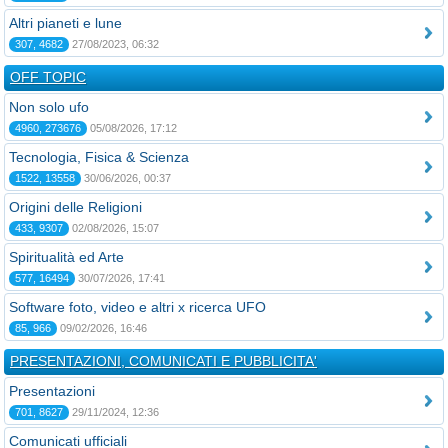
Altri pianeti e lune
307, 4682
27/08/2023, 06:32
OFF TOPIC
Non solo ufo
4960, 273676
05/08/2026, 17:12
Tecnologia, Fisica & Scienza
1522, 13558
30/06/2026, 00:37
Origini delle Religioni
433, 9307
02/08/2026, 15:07
Spiritualità ed Arte
577, 16494
30/07/2026, 17:41
Software foto, video e altri x ricerca UFO
85, 966
09/02/2026, 16:46
PRESENTAZIONI, COMUNICATI E PUBBLICITA'
Presentazioni
701, 8627
29/11/2024, 12:36
Comunicati ufficiali