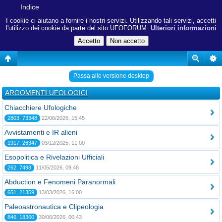
Indice
I cookie ci aiutano a fornire i nostri servizi. Utilizzando tali servizi, accetti
l'utilizzo dei cookie da parte del sito UFOFORUM.
Ulteriori informazioni
Passa allo versione desktop
ARGOMENTI UFOLOGICI
Chiacchiere Ufologiche
2803, 73348
22/06/2026, 15:45
Avvistamenti e IR alieni
1917, 26347
03/12/2025, 11:00
Esopolitica e Rivelazioni Ufficiali
262, 7498
11/05/2026, 09:48
Abduction e Fenomeni Paranormali
651, 21359
13/03/2026, 16:00
Paleoastronautica e Clipeologia
846, 18360
30/06/2026, 00:43