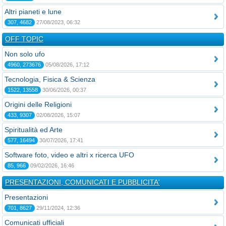
Altri pianeti e lune
307, 4682
27/08/2023, 06:32
OFF TOPIC
Non solo ufo
4960, 273676
05/08/2026, 17:12
Tecnologia, Fisica & Scienza
1522, 13558
30/06/2026, 00:37
Origini delle Religioni
433, 9307
02/08/2026, 15:07
Spiritualità ed Arte
577, 16494
30/07/2026, 17:41
Software foto, video e altri x ricerca UFO
85, 966
09/02/2026, 16:46
PRESENTAZIONI, COMUNICATI E PUBBLICITA'
Presentazioni
701, 8627
29/11/2024, 12:36
Comunicati ufficiali