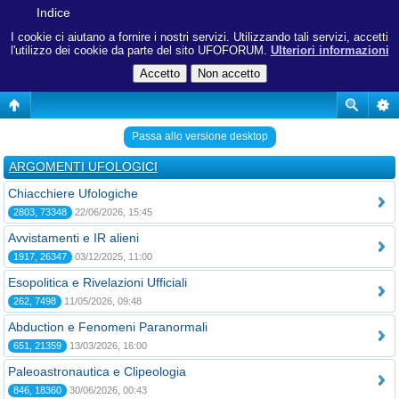
Indice
I cookie ci aiutano a fornire i nostri servizi. Utilizzando tali servizi, accetti
l'utilizzo dei cookie da parte del sito UFOFORUM.
Ulteriori informazioni
Passa allo versione desktop
ARGOMENTI UFOLOGICI
Chiacchiere Ufologiche
2803, 73348
22/06/2026, 15:45
Avvistamenti e IR alieni
1917, 26347
03/12/2025, 11:00
Esopolitica e Rivelazioni Ufficiali
262, 7498
11/05/2026, 09:48
Abduction e Fenomeni Paranormali
651, 21359
13/03/2026, 16:00
Paleoastronautica e Clipeologia
846, 18360
30/06/2026, 00:43