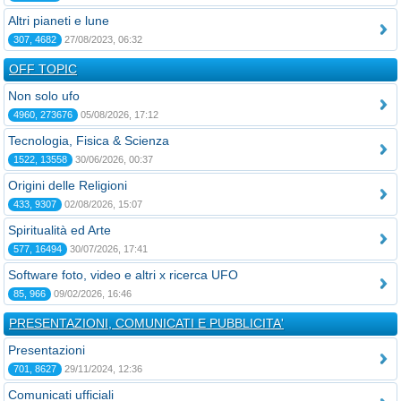
Altri pianeti e lune
307, 4682
27/08/2023, 06:32
OFF TOPIC
Non solo ufo
4960, 273676
05/08/2026, 17:12
Tecnologia, Fisica & Scienza
1522, 13558
30/06/2026, 00:37
Origini delle Religioni
433, 9307
02/08/2026, 15:07
Spiritualità ed Arte
577, 16494
30/07/2026, 17:41
Software foto, video e altri x ricerca UFO
85, 966
09/02/2026, 16:46
PRESENTAZIONI, COMUNICATI E PUBBLICITA'
Presentazioni
701, 8627
29/11/2024, 12:36
Comunicati ufficiali