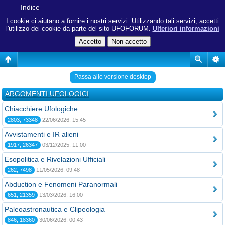
Indice
I cookie ci aiutano a fornire i nostri servizi. Utilizzando tali servizi, accetti
l'utilizzo dei cookie da parte del sito UFOFORUM.
Ulteriori informazioni
Passa allo versione desktop
ARGOMENTI UFOLOGICI
Chiacchiere Ufologiche
2803, 73348
22/06/2026, 15:45
Avvistamenti e IR alieni
1917, 26347
03/12/2025, 11:00
Esopolitica e Rivelazioni Ufficiali
262, 7498
11/05/2026, 09:48
Abduction e Fenomeni Paranormali
651, 21359
13/03/2026, 16:00
Paleoastronautica e Clipeologia
846, 18360
30/06/2026, 00:43