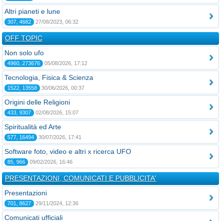
Altri pianeti e lune
307, 4682
27/08/2023, 06:32
OFF TOPIC
Non solo ufo
4960, 273676
05/08/2026, 17:12
Tecnologia, Fisica & Scienza
1522, 13558
30/06/2026, 00:37
Origini delle Religioni
433, 9307
02/08/2026, 15:07
Spiritualità ed Arte
577, 16494
30/07/2026, 17:41
Software foto, video e altri x ricerca UFO
85, 966
09/02/2026, 16:46
PRESENTAZIONI, COMUNICATI E PUBBLICITA'
Presentazioni
701, 8627
29/11/2024, 12:36
Comunicati ufficiali