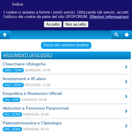
Indice
I cookie ci aiutano a fornire i nostri servizi. Utilizzando tali servizi, accetti
l'utilizzo dei cookie da parte del sito UFOFORUM.
Ulteriori informazioni
Passa allo versione desktop
ARGOMENTI UFOLOGICI
Chiacchiere Ufologiche
2803, 73348
22/06/2026, 15:45
Avvistamenti e IR alieni
1917, 26347
03/12/2025, 11:00
Esopolitica e Rivelazioni Ufficiali
262, 7498
11/05/2026, 09:48
Abduction e Fenomeni Paranormali
651, 21359
13/03/2026, 16:00
Paleoastronautica e Clipeologia
846, 18360
30/06/2026, 00:43