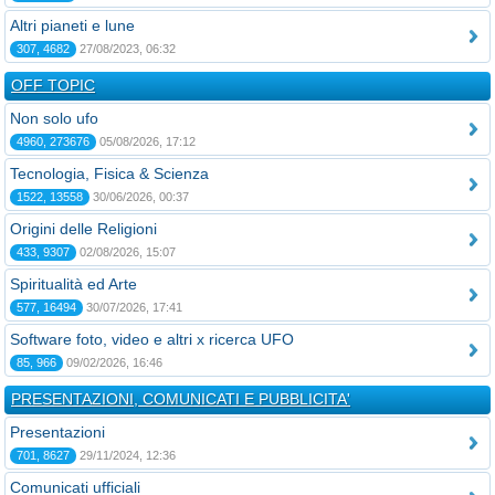
Altri pianeti e lune
307, 4682
27/08/2023, 06:32
OFF TOPIC
Non solo ufo
4960, 273676
05/08/2026, 17:12
Tecnologia, Fisica & Scienza
1522, 13558
30/06/2026, 00:37
Origini delle Religioni
433, 9307
02/08/2026, 15:07
Spiritualità ed Arte
577, 16494
30/07/2026, 17:41
Software foto, video e altri x ricerca UFO
85, 966
09/02/2026, 16:46
PRESENTAZIONI, COMUNICATI E PUBBLICITA'
Presentazioni
701, 8627
29/11/2024, 12:36
Comunicati ufficiali