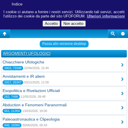
Indice
I cookie ci aiutano a fornire i nostri servizi. Utilizzando tali servizi, accetti
l'utilizzo dei cookie da parte del sito UFOFORUM.
Ulteriori informazioni
Passa allo versione desktop
ARGOMENTI UFOLOGICI
Chiacchiere Ufologiche
2803, 73348
22/06/2026, 15:45
Avvistamenti e IR alieni
1917, 26347
03/12/2025, 11:00
Esopolitica e Rivelazioni Ufficiali
262, 7498
11/05/2026, 09:48
Abduction e Fenomeni Paranormali
651, 21359
13/03/2026, 16:00
Paleoastronautica e Clipeologia
846, 18360
30/06/2026, 00:43