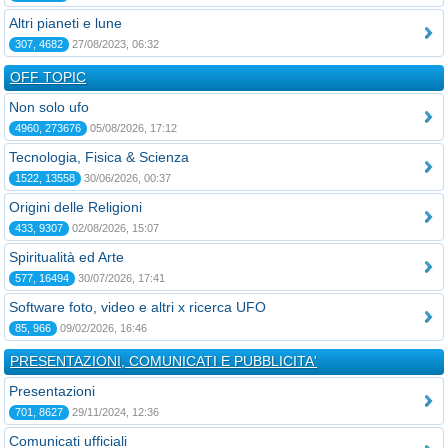
Altri pianeti e lune
307, 4682
27/08/2023, 06:32
OFF TOPIC
Non solo ufo
4960, 273676
05/08/2026, 17:12
Tecnologia, Fisica & Scienza
1522, 13558
30/06/2026, 00:37
Origini delle Religioni
433, 9307
02/08/2026, 15:07
Spiritualità ed Arte
577, 16494
30/07/2026, 17:41
Software foto, video e altri x ricerca UFO
85, 966
09/02/2026, 16:46
PRESENTAZIONI, COMUNICATI E PUBBLICITA'
Presentazioni
701, 8627
29/11/2024, 12:36
Comunicati ufficiali