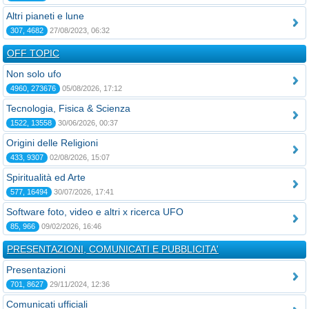
Altri pianeti e lune
307, 4682
27/08/2023, 06:32
OFF TOPIC
Non solo ufo
4960, 273676
05/08/2026, 17:12
Tecnologia, Fisica & Scienza
1522, 13558
30/06/2026, 00:37
Origini delle Religioni
433, 9307
02/08/2026, 15:07
Spiritualità ed Arte
577, 16494
30/07/2026, 17:41
Software foto, video e altri x ricerca UFO
85, 966
09/02/2026, 16:46
PRESENTAZIONI, COMUNICATI E PUBBLICITA'
Presentazioni
701, 8627
29/11/2024, 12:36
Comunicati ufficiali