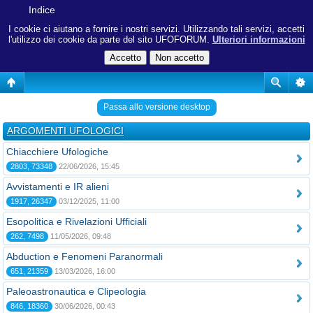
Indice
I cookie ci aiutano a fornire i nostri servizi. Utilizzando tali servizi, accetti
l'utilizzo dei cookie da parte del sito UFOFORUM.
Ulteriori informazioni
Passa allo versione desktop
ARGOMENTI UFOLOGICI
Chiacchiere Ufologiche
2803, 73348
22/06/2026, 15:45
Avvistamenti e IR alieni
1917, 26347
03/12/2025, 11:00
Esopolitica e Rivelazioni Ufficiali
262, 7498
11/05/2026, 09:48
Abduction e Fenomeni Paranormali
651, 21359
13/03/2026, 16:00
Paleoastronautica e Clipeologia
846, 18360
30/06/2026, 00:43