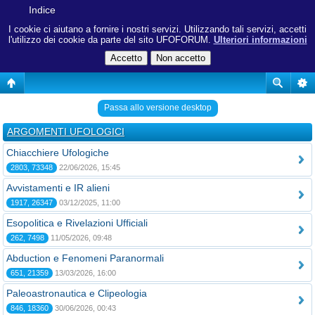
Indice
I cookie ci aiutano a fornire i nostri servizi. Utilizzando tali servizi, accetti
l'utilizzo dei cookie da parte del sito UFOFORUM.
Ulteriori informazioni
Passa allo versione desktop
ARGOMENTI UFOLOGICI
Chiacchiere Ufologiche
2803, 73348
22/06/2026, 15:45
Avvistamenti e IR alieni
1917, 26347
03/12/2025, 11:00
Esopolitica e Rivelazioni Ufficiali
262, 7498
11/05/2026, 09:48
Abduction e Fenomeni Paranormali
651, 21359
13/03/2026, 16:00
Paleoastronautica e Clipeologia
846, 18360
30/06/2026, 00:43