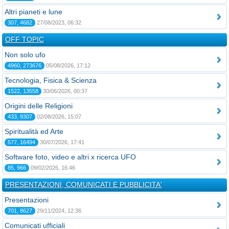
Altri pianeti e lune
307, 4682
27/08/2023, 06:32
OFF TOPIC
Non solo ufo
4960, 273676
05/08/2026, 17:12
Tecnologia, Fisica & Scienza
1522, 13558
30/06/2026, 00:37
Origini delle Religioni
433, 9307
02/08/2026, 15:07
Spiritualità ed Arte
577, 16494
30/07/2026, 17:41
Software foto, video e altri x ricerca UFO
85, 966
09/02/2026, 16:46
PRESENTAZIONI, COMUNICATI E PUBBLICITA'
Presentazioni
701, 8627
29/11/2024, 12:36
Comunicati ufficiali