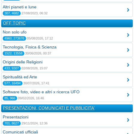
Altri pianeti e lune
307, 4682
27/08/2023, 06:32
OFF TOPIC
Non solo ufo
4960, 273676
05/08/2026, 17:12
Tecnologia, Fisica & Scienza
1522, 13558
30/06/2026, 00:37
Origini delle Religioni
433, 9307
02/08/2026, 15:07
Spiritualità ed Arte
577, 16494
30/07/2026, 17:41
Software foto, video e altri x ricerca UFO
85, 966
09/02/2026, 16:46
PRESENTAZIONI, COMUNICATI E PUBBLICITA'
Presentazioni
701, 8627
29/11/2024, 12:36
Comunicati ufficiali