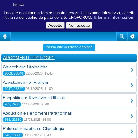
Indice
I cookie ci aiutano a fornire i nostri servizi. Utilizzando tali servizi, accetti
l'utilizzo dei cookie da parte del sito UFOFORUM.
Ulteriori informazioni
Passa allo versione desktop
ARGOMENTI UFOLOGICI
Chiacchiere Ufologiche
2803, 73348
22/06/2026, 15:45
Avvistamenti e IR alieni
1917, 26347
03/12/2025, 11:00
Esopolitica e Rivelazioni Ufficiali
262, 7498
11/05/2026, 09:48
Abduction e Fenomeni Paranormali
651, 21359
13/03/2026, 16:00
Paleoastronautica e Clipeologia
846, 18360
30/06/2026, 00:43