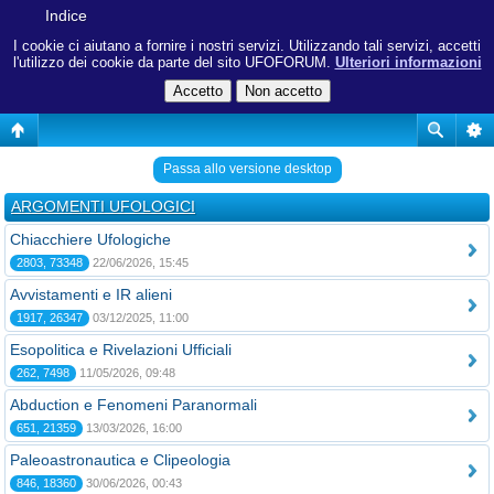
Indice
I cookie ci aiutano a fornire i nostri servizi. Utilizzando tali servizi, accetti
l'utilizzo dei cookie da parte del sito UFOFORUM.
Ulteriori informazioni
Passa allo versione desktop
ARGOMENTI UFOLOGICI
Chiacchiere Ufologiche
2803, 73348
22/06/2026, 15:45
Avvistamenti e IR alieni
1917, 26347
03/12/2025, 11:00
Esopolitica e Rivelazioni Ufficiali
262, 7498
11/05/2026, 09:48
Abduction e Fenomeni Paranormali
651, 21359
13/03/2026, 16:00
Paleoastronautica e Clipeologia
846, 18360
30/06/2026, 00:43