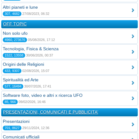
Altri pianeti e lune
307, 4682
27/08/2023, 06:32
OFF TOPIC
Non solo ufo
4960, 273676
05/08/2026, 17:12
Tecnologia, Fisica & Scienza
1522, 13558
30/06/2026, 00:37
Origini delle Religioni
433, 9307
02/08/2026, 15:07
Spiritualità ed Arte
577, 16494
30/07/2026, 17:41
Software foto, video e altri x ricerca UFO
85, 966
09/02/2026, 16:46
PRESENTAZIONI, COMUNICATI E PUBBLICITA'
Presentazioni
701, 8627
29/11/2024, 12:36
Comunicati ufficiali