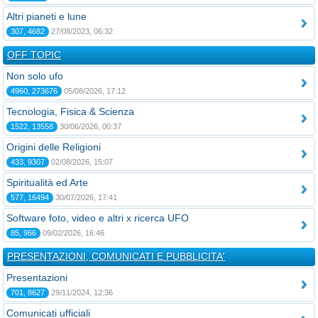
Altri pianeti e lune
307, 4682
27/08/2023, 06:32
OFF TOPIC
Non solo ufo
4960, 273676
05/08/2026, 17:12
Tecnologia, Fisica & Scienza
1522, 13558
30/06/2026, 00:37
Origini delle Religioni
433, 9307
02/08/2026, 15:07
Spiritualità ed Arte
577, 16494
30/07/2026, 17:41
Software foto, video e altri x ricerca UFO
85, 966
09/02/2026, 16:46
PRESENTAZIONI, COMUNICATI E PUBBLICITA'
Presentazioni
701, 8627
29/11/2024, 12:36
Comunicati ufficiali