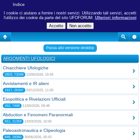
Indice
I cookie ci aiutano a fornire i nostri servizi. Utilizzando tali servizi, accetti
l'utilizzo dei cookie da parte del sito UFOFORUM.
Ulteriori informazioni
Passa allo versione desktop
ARGOMENTI UFOLOGICI
Chiacchiere Ufologiche
2803, 73348
22/06/2026, 15:45
Avvistamenti e IR alieni
1917, 26347
03/12/2025, 11:00
Esopolitica e Rivelazioni Ufficiali
262, 7498
11/05/2026, 09:48
Abduction e Fenomeni Paranormali
651, 21359
13/03/2026, 16:00
Paleoastronautica e Clipeologia
846, 18360
30/06/2026, 00:43