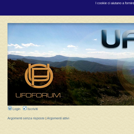
I cookie ci aiutano a fornir
Login
Iscriviti
Argomenti senza risposte
|
Argomenti attivi