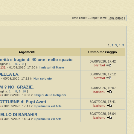
Time zone: Europe/Rome [
ora legale
]
1
,
2
,
3
,
4
,
5
Argomenti
Ultimo messaggio
erità e bugie di 40 anni nello spazio
07/08/2026, 17:42
pagina:
1
...
6
,
7
,
8
]
bleffort
a131
» 01/08/2010, 17:20 in
I misteri di Marte
ELLA I.A.
05/08/2026, 17:12
bleffort
» 05/08/2026, 17:12 in
Non solo ufo
M ? NO, GRAZIE.
02/08/2026, 15:07
pagina:
1
...
8
,
9
,
10
]
barionu
u
» 30/08/2010, 13:33 in
Origini delle Religioni
OTTURNE di Pupi Avati
30/07/2026, 17:41
barionu
u
» 30/07/2026, 17:41 in
Spiritualità ed Arte
30/07/2026, 16:04
NELLO DI BARAHIR
barionu
u
» 30/07/2026, 16:04 in
Spiritualità ed Arte