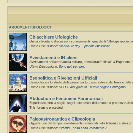
ARGOMENTI UFOLOGICI
Chiacchiere Ufologiche
Qui si affrontano discussioni su argomenti riguardanti l'Ufologia moderna,
Ultima Discussione:
Disclosure'day.....piccola riflessione
Avvistamenti e IR alieni
Avvistamenti dell'aeronautica militare, considerati "ufficiali" & Esperienz
Ultima Discussione:
Sono qui, sempre.
Esopolitica e Rivelazioni Ufficiali
L’esopolitica è lo studio della presenza Extraterrestre sulla Terra e delle 
Ultima Discussione:
UFO > War.gov/ufo - nuove pagine Pentagono
Abduction e Fenomeni Paranormali
Esperienze oltre la soglia: sogni, alterazioni della mente o presenze alie
This forum is protected.
Paleoastronautica e Clipeologia
Oggetti fuori dal tempo, avvistamenti tramandati nella letteratura storica.
Ultima Discussione:
Piramidi , cosa sono veramente 2