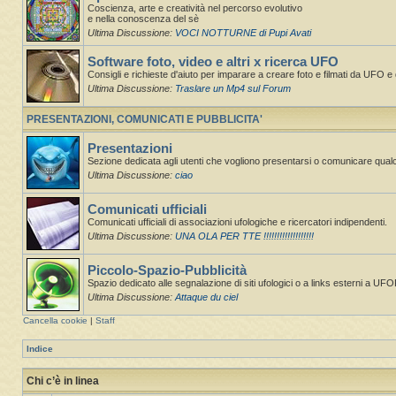
Coscienza, arte e creatività nel percorso evolutivo
e nella conoscenza del sè
Ultima Discussione:
VOCI NOTTURNE di Pupi Avati
Software foto, video e altri x ricerca UFO
Consigli e richieste d'aiuto per imparare a creare foto e filmati da UFO e d
Ultima Discussione:
Traslare un Mp4 sul Forum
PRESENTAZIONI, COMUNICATI E PUBBLICITA'
Presentazioni
Sezione dedicata agli utenti che vogliono presentarsi o comunicare qual
Ultima Discussione:
ciao
Comunicati ufficiali
Comunicati ufficiali di associazioni ufologiche e ricercatori indipendenti.
Ultima Discussione:
UNA OLA PER TTE !!!!!!!!!!!!!!!!!!!
Piccolo-Spazio-Pubblicità
Spazio dedicato alle segnalazione di siti ufologici o a links esterni a UF
Ultima Discussione:
Attaque du ciel
Cancella cookie
|
Staff
Indice
Chi c’è in linea