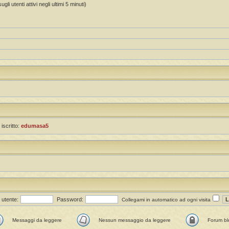
li utenti attivi negli ultimi 5 minuti)
 iscritto:
edumasa5
utente:
Password:
Collegami in automatico ad ogni visita
Messaggi da leggere
Nessun messaggio da leggere
Forum bl