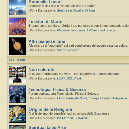
Anomalie Lunari
Anomalie sulla Luna e misteri correlati al satellite.
Ultima Discussione:
Strutture artificiali sulla luna
I misteri di Marte
Troppe facce su Marte. Scrivi il tuo pensiero e poni le tue domande a ri
Ultima Discussione:
Marte-verità e bugie di 40 anni nello spazio
Altri pianeti e lune
Alla ricerca di "anomalie" sui vari corpi celesti del nostro sistema solare. St
Ultima Discussione:
Vita su venere?
OFF TOPIC
Non solo ufo
In questo Forum puoi scrivere... con cognizione... quello che vuoi.
Ultima Discussione:
L'ERA DELLA I.A.
Tecnologia, Fisica & Scienza
Forum dedicato alla Teconologia, Fisica & Scienza
Ultima Discussione:
Etere, Particelle Sottili, Energia Libera e Antigravità.
Origini delle Religioni
Al di là del mondo sensibile: luci ed ombre della Coscienza
Ultima Discussione:
ISLAM ? NO, GRAZIE.
Spiritualità ed Arte