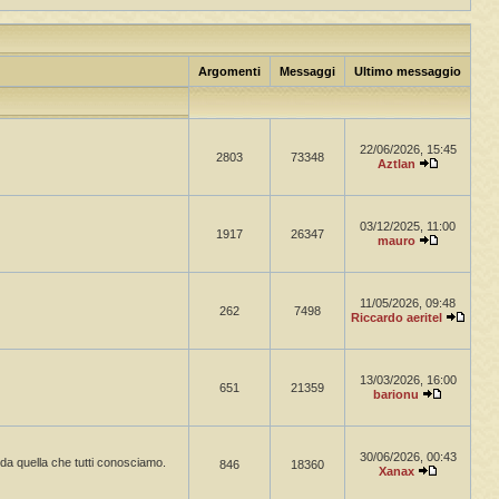
Argomenti
Messaggi
Ultimo messaggio
22/06/2026, 15:45
2803
73348
Aztlan
03/12/2025, 11:00
1917
26347
mauro
11/05/2026, 09:48
262
7498
Riccardo aeritel
13/03/2026, 16:00
651
21359
barionu
30/06/2026, 00:43
a da quella che tutti conosciamo.
846
18360
Xanax