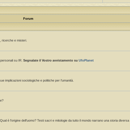
Forum
 ricerche e misteri.
e personali su IR.
Segnalate il Vostro avvistamento su
UfoPlanet
sue implicazioni sociologiche e politiche per l’umanità.
ne?
 Qual è l'origine dell'uomo? Testi sacri e mitologie da tutto il mondo narrano una storia divers