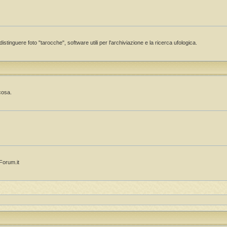
istinguere foto "tarocche", software utili per l'archiviazione e la ricerca ufologica.
cosa.
OForum.it