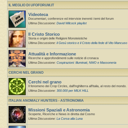
IL MEGLIO DI UFOFORUM.IT
Videoteca
Documentari, conferenze ed interviste inerenti i temi del forum
Ultima Discussione:
David Wilcock playlist
Il Cristo Storico
Storia e origini delle Religioni Monoteistiche
Ultima Discussione:
il Gesù storico e il Cristo della fede di Vito Mancuso
Attualità e Informazione
Ricerche e approfondimenti sulle notizie di cronaca
Ultima Discussione:
Cospirazioni: Illuminati, NWO e Massoneria
CERCHI NEL GRANO
Cerchi nel grano
Il fenomeno dei Crop Circles, dall'Inghilterra all'Italia, al resto del mondo.
Ultima Discussione:
300.000 per MILK HILL
ITALIAN ANOMALY HUNTERS - ASTRONOMIA
Missioni Spaziali e Astronomia
Scoperte, Ricerche e News in diretta dal Cosmo
Ultima Discussione:
La Corsa alla Luna