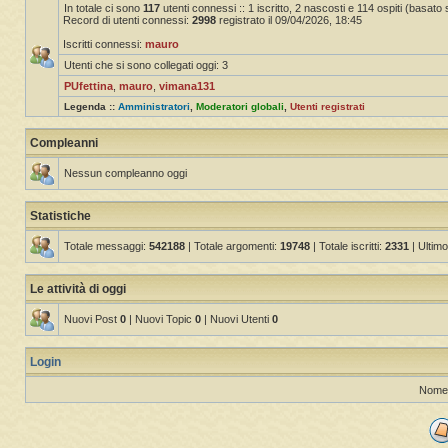
In totale ci sono
117
utenti connessi :: 1 iscritto, 2 nascosti e 114 ospiti (basato sug
Record di utenti connessi:
2998
registrato il 09/04/2026, 18:45
Iscritti connessi:
mauro
Utenti che si sono collegati oggi: 3
PUfettina
,
mauro
,
vimana131
Legenda ::
Amministratori
,
Moderatori globali
,
Utenti registrati
Compleanni
Nessun compleanno oggi
Statistiche
Totale messaggi:
542188
| Totale argomenti:
19748
| Totale iscritti:
2331
| Ultimo
Le attività di oggi
Nuovi Post
0
| Nuovi Topic
0
| Nuovi Utenti
0
Login
Nome 