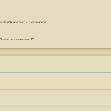
guardo delle anomalie del suolo marziano.
rutture artificiali o naturali?