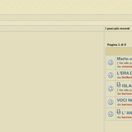
I post più recenti
Pagina
1
di
5
Marte-v
[ Vai alla 
da
viman
L'ERA D
da
bleffort
ISLA
[ Vai alla 
da
barion
VOCI N
da
barion
L' A
da
barion