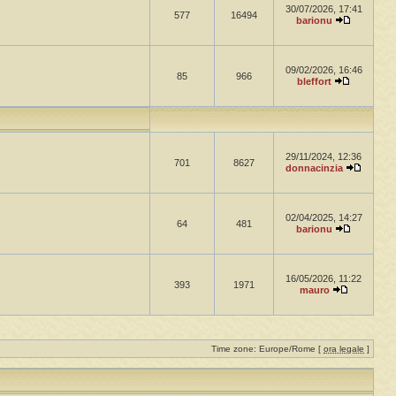
30/07/2026, 17:41
577
16494
barionu
09/02/2026, 16:46
85
966
bleffort
29/11/2024, 12:36
701
8627
donnacinzia
02/04/2025, 14:27
64
481
barionu
16/05/2026, 11:22
393
1971
mauro
Time zone: Europe/Rome [
ora legale
]