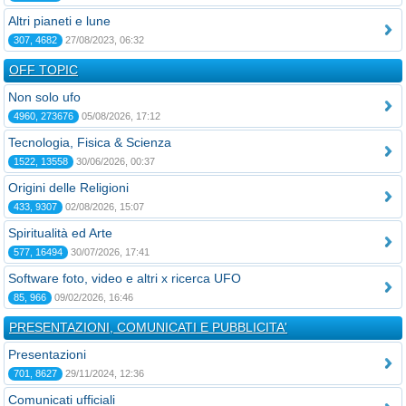
Altri pianeti e lune
307, 4682
27/08/2023, 06:32
OFF TOPIC
Non solo ufo
4960, 273676
05/08/2026, 17:12
Tecnologia, Fisica & Scienza
1522, 13558
30/06/2026, 00:37
Origini delle Religioni
433, 9307
02/08/2026, 15:07
Spiritualità ed Arte
577, 16494
30/07/2026, 17:41
Software foto, video e altri x ricerca UFO
85, 966
09/02/2026, 16:46
PRESENTAZIONI, COMUNICATI E PUBBLICITA'
Presentazioni
701, 8627
29/11/2024, 12:36
Comunicati ufficiali