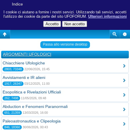
Indice
I cookie ci aiutano a fornire i nostri servizi. Utilizzando tali servizi, accetti
l'utilizzo dei cookie da parte del sito UFOFORUM.
Ulteriori informazioni
Passa allo versione desktop
ARGOMENTI UFOLOGICI
Chiacchiere Ufologiche
2803, 73348
22/06/2026, 15:45
Avvistamenti e IR alieni
1917, 26347
03/12/2025, 11:00
Esopolitica e Rivelazioni Ufficiali
262, 7498
11/05/2026, 09:48
Abduction e Fenomeni Paranormali
651, 21359
13/03/2026, 16:00
Paleoastronautica e Clipeologia
846, 18360
30/06/2026, 00:43