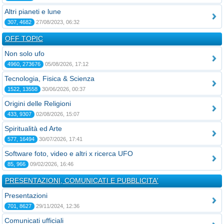
Altri pianeti e lune
307, 4682
27/08/2023, 06:32
OFF TOPIC
Non solo ufo
4960, 273676
05/08/2026, 17:12
Tecnologia, Fisica & Scienza
1522, 13558
30/06/2026, 00:37
Origini delle Religioni
433, 9307
02/08/2026, 15:07
Spiritualità ed Arte
577, 16494
30/07/2026, 17:41
Software foto, video e altri x ricerca UFO
85, 966
09/02/2026, 16:46
PRESENTAZIONI, COMUNICATI E PUBBLICITA'
Presentazioni
701, 8627
29/11/2024, 12:36
Comunicati ufficiali