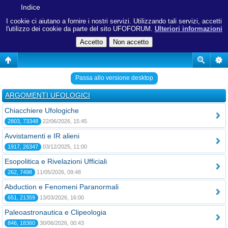
Indice
I cookie ci aiutano a fornire i nostri servizi. Utilizzando tali servizi, accetti
l'utilizzo dei cookie da parte del sito UFOFORUM.
Ulteriori informazioni
Passa allo versione desktop
ARGOMENTI UFOLOGICI
Chiacchiere Ufologiche
2803, 73348
22/06/2026, 15:45
Avvistamenti e IR alieni
1917, 26347
03/12/2025, 11:00
Esopolitica e Rivelazioni Ufficiali
262, 7498
11/05/2026, 09:48
Abduction e Fenomeni Paranormali
651, 21359
13/03/2026, 16:00
Paleoastronautica e Clipeologia
846, 18360
30/06/2026, 00:43