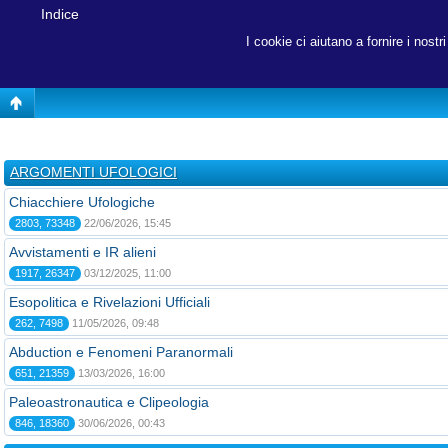
Indice
I cookie ci aiutano a fornire i nost
ARGOMENTI UFOLOGICI
Chiacchiere Ufologiche
2803, 73348
22/06/2026, 15:45
Avvistamenti e IR alieni
1917, 26347
03/12/2025, 11:00
Esopolitica e Rivelazioni Ufficiali
262, 7498
11/05/2026, 09:48
Abduction e Fenomeni Paranormali
651, 21359
13/03/2026, 16:00
Paleoastronautica e Clipeologia
846, 18360
30/06/2026, 00:43