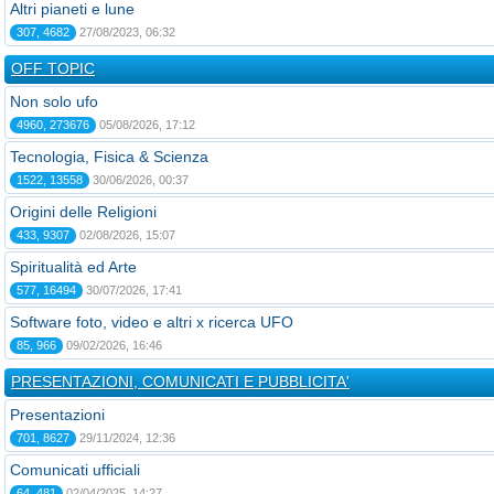
Altri pianeti e lune
307, 4682
27/08/2023, 06:32
OFF TOPIC
Non solo ufo
4960, 273676
05/08/2026, 17:12
Tecnologia, Fisica & Scienza
1522, 13558
30/06/2026, 00:37
Origini delle Religioni
433, 9307
02/08/2026, 15:07
Spiritualità ed Arte
577, 16494
30/07/2026, 17:41
Software foto, video e altri x ricerca UFO
85, 966
09/02/2026, 16:46
PRESENTAZIONI, COMUNICATI E PUBBLICITA'
Presentazioni
701, 8627
29/11/2024, 12:36
Comunicati ufficiali
64, 481
02/04/2025, 14:27