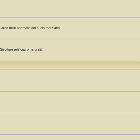
guardo delle anomalie del suolo marziano.
rutture artificiali o naturali?