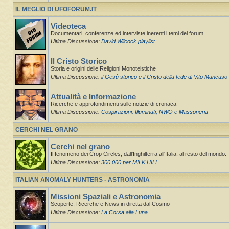
IL MEGLIO DI UFOFORUM.IT
Videoteca
Documentari, conferenze ed interviste inerenti i temi del forum
Ultima Discussione:
David Wilcock playlist
Il Cristo Storico
Storia e origini delle Religioni Monoteistiche
Ultima Discussione:
il Gesù storico e il Cristo della fede di Vito Mancuso
Attualità e Informazione
Ricerche e approfondimenti sulle notizie di cronaca
Ultima Discussione:
Cospirazioni: Illuminati, NWO e Massoneria
CERCHI NEL GRANO
Cerchi nel grano
Il fenomeno dei Crop Circles, dall'Inghilterra all'Italia, al resto del mondo.
Ultima Discussione:
300.000 per MILK HILL
ITALIAN ANOMALY HUNTERS - ASTRONOMIA
Missioni Spaziali e Astronomia
Scoperte, Ricerche e News in diretta dal Cosmo
Ultima Discussione:
La Corsa alla Luna