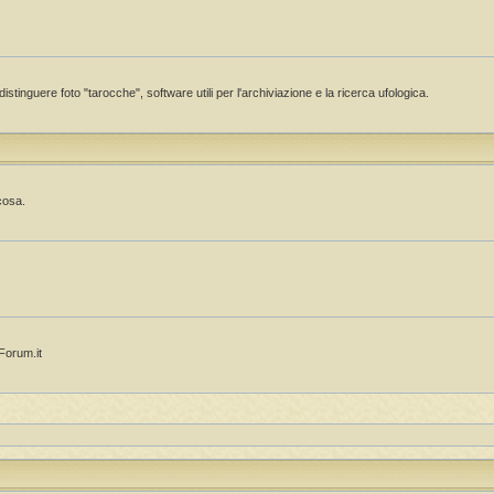
istinguere foto "tarocche", software utili per l'archiviazione e la ricerca ufologica.
cosa.
OForum.it