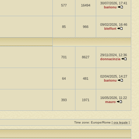
30/07/2026, 17:41
577
16494
barionu
09/02/2026, 16:46
85
966
bleffort
29/11/2024, 12:36
701
8627
donnacinzia
02/04/2025, 14:27
64
481
barionu
16/05/2026, 11:22
393
1971
mauro
Time zone: Europe/Rome [
ora legale
]