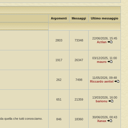
Argomenti
Messaggi
Ultimo messaggio
22/06/2026, 15:45
2803
73348
Aztlan
03/12/2025, 11:00
1917
26347
mauro
11/05/2026, 09:48
262
7498
Riccardo aeritel
13/03/2026, 16:00
651
21359
barionu
30/06/2026, 00:43
a da quella che tutti conosciamo.
846
18360
Xanax