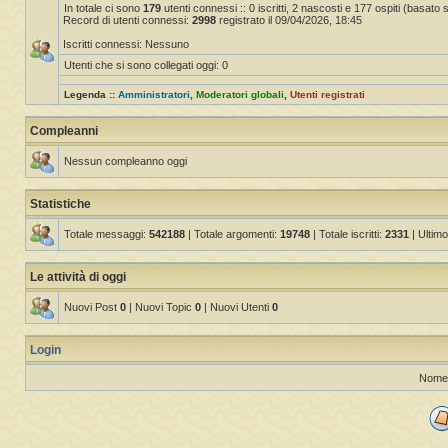
In totale ci sono
179
utenti connessi :: 0 iscritti, 2 nascosti e 177 ospiti (basato sug
Record di utenti connessi:
2998
registrato il 09/04/2026, 18:45
Iscritti connessi: Nessuno
Utenti che si sono collegati oggi: 0
Legenda ::
Amministratori
,
Moderatori globali
,
Utenti registrati
Compleanni
Nessun compleanno oggi
Statistiche
Totale messaggi:
542188
| Totale argomenti:
19748
| Totale iscritti:
2331
| Ultimo
Le attività di oggi
Nuovi Post
0
| Nuovi Topic
0
| Nuovi Utenti
0
Login
Nome 