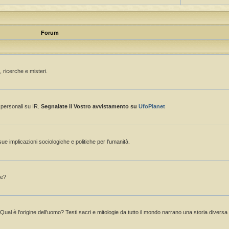
Forum
 ricerche e misteri.
e personali su IR.
Segnalate il Vostro avvistamento su
UfoPlanet
sue implicazioni sociologiche e politiche per l’umanità.
ne?
 Qual è l'origine dell'uomo? Testi sacri e mitologie da tutto il mondo narrano una storia divers