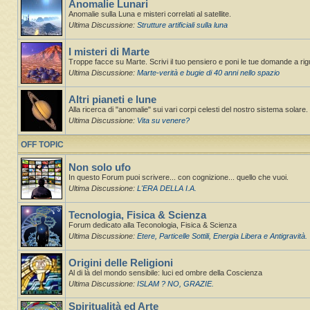
Anomalie Lunari
Anomalie sulla Luna e misteri correlati al satellite.
Ultima Discussione:
Strutture artificiali sulla luna
I misteri di Marte
Troppe facce su Marte. Scrivi il tuo pensiero e poni le tue domande a ri
Ultima Discussione:
Marte-verità e bugie di 40 anni nello spazio
Altri pianeti e lune
Alla ricerca di "anomalie" sui vari corpi celesti del nostro sistema solare. St
Ultima Discussione:
Vita su venere?
OFF TOPIC
Non solo ufo
In questo Forum puoi scrivere... con cognizione... quello che vuoi.
Ultima Discussione:
L'ERA DELLA I.A.
Tecnologia, Fisica & Scienza
Forum dedicato alla Teconologia, Fisica & Scienza
Ultima Discussione:
Etere, Particelle Sottili, Energia Libera e Antigravità.
Origini delle Religioni
Al di là del mondo sensibile: luci ed ombre della Coscienza
Ultima Discussione:
ISLAM ? NO, GRAZIE.
Spiritualità ed Arte