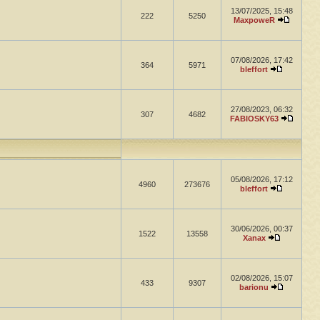
13/07/2025, 15:48
222
5250
MaxpoweR
07/08/2026, 17:42
364
5971
bleffort
27/08/2023, 06:32
307
4682
FABIOSKY63
05/08/2026, 17:12
4960
273676
bleffort
30/06/2026, 00:37
1522
13558
Xanax
02/08/2026, 15:07
433
9307
barionu