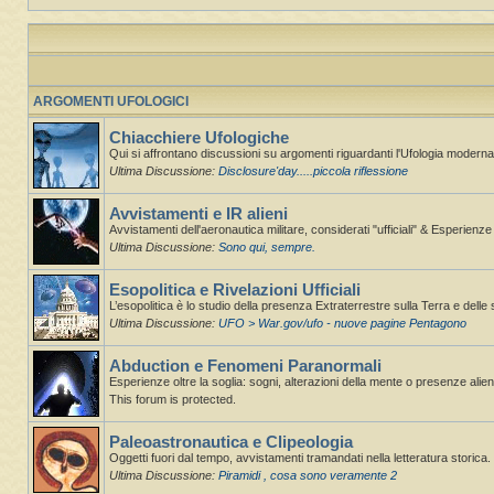
ARGOMENTI UFOLOGICI
Chiacchiere Ufologiche
Qui si affrontano discussioni su argomenti riguardanti l'Ufologia moderna,
Ultima Discussione:
Disclosure'day.....piccola riflessione
Avvistamenti e IR alieni
Avvistamenti dell'aeronautica militare, considerati "ufficiali" & Esperienz
Ultima Discussione:
Sono qui, sempre.
Esopolitica e Rivelazioni Ufficiali
L’esopolitica è lo studio della presenza Extraterrestre sulla Terra e delle 
Ultima Discussione:
UFO > War.gov/ufo - nuove pagine Pentagono
Abduction e Fenomeni Paranormali
Esperienze oltre la soglia: sogni, alterazioni della mente o presenze alie
This forum is protected.
Paleoastronautica e Clipeologia
Oggetti fuori dal tempo, avvistamenti tramandati nella letteratura storica.
Ultima Discussione:
Piramidi , cosa sono veramente 2