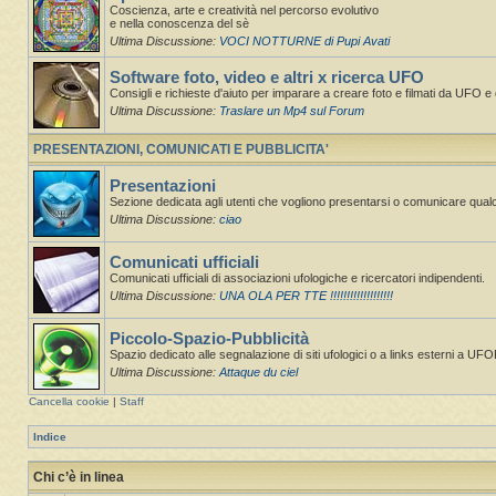
Coscienza, arte e creatività nel percorso evolutivo
e nella conoscenza del sè
Ultima Discussione:
VOCI NOTTURNE di Pupi Avati
Software foto, video e altri x ricerca UFO
Consigli e richieste d'aiuto per imparare a creare foto e filmati da UFO e d
Ultima Discussione:
Traslare un Mp4 sul Forum
PRESENTAZIONI, COMUNICATI E PUBBLICITA'
Presentazioni
Sezione dedicata agli utenti che vogliono presentarsi o comunicare qual
Ultima Discussione:
ciao
Comunicati ufficiali
Comunicati ufficiali di associazioni ufologiche e ricercatori indipendenti.
Ultima Discussione:
UNA OLA PER TTE !!!!!!!!!!!!!!!!!!!
Piccolo-Spazio-Pubblicità
Spazio dedicato alle segnalazione di siti ufologici o a links esterni a UF
Ultima Discussione:
Attaque du ciel
Cancella cookie
|
Staff
Indice
Chi c’è in linea