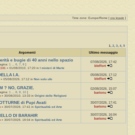
Time zone: Europe/Rome [
ora legale
]
1
,
2
,
3
,
4
,
5
Argomenti
Ultimo messaggio
erità e bugie di 40 anni nello spazio
07/08/2026, 17:42
pagina:
1
...
6
,
7
,
8
]
bleffort
a131
» 01/08/2010, 17:20 in
I misteri di Marte
ELLA I.A.
05/08/2026, 17:12
bleffort
» 05/08/2026, 17:12 in
Non solo ufo
M ? NO, GRAZIE.
02/08/2026, 15:07
pagina:
1
...
8
,
9
,
10
]
barionu
u
» 30/08/2010, 13:33 in
Origini delle Religioni
OTTURNE di Pupi Avati
30/07/2026, 17:41
barionu
u
» 30/07/2026, 17:41 in
Spiritualità ed Arte
30/07/2026, 16:04
NELLO DI BARAHIR
barionu
u
» 30/07/2026, 16:04 in
Spiritualità ed Arte