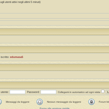
li utenti attivi negli ultimi 5 minuti)
 iscritto:
edumasa5
utente:
Password:
Collegami in automatico ad ogni visita
Messaggi da leggere
Nessun messaggio da leggere
Forum bl
Passa alla versione mobile