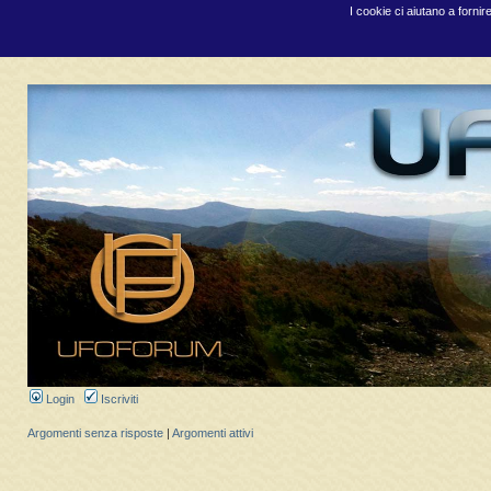
I cookie ci aiutano a fornir
Login
Iscriviti
Argomenti senza risposte
|
Argomenti attivi