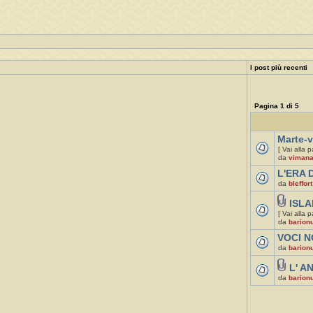
I post più recenti
Pagina
1
di
5
Marte-v
[ Vai alla 
da
viman
L'ERA D
da
bleffort
ISLA
[ Vai alla 
da
barion
VOCI N
da
barion
L' A
da
barion