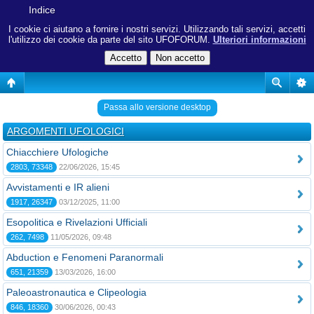
Indice
I cookie ci aiutano a fornire i nostri servizi. Utilizzando tali servizi, accetti
l'utilizzo dei cookie da parte del sito UFOFORUM.
Ulteriori informazioni
Passa allo versione desktop
ARGOMENTI UFOLOGICI
Chiacchiere Ufologiche
2803, 73348
22/06/2026, 15:45
Avvistamenti e IR alieni
1917, 26347
03/12/2025, 11:00
Esopolitica e Rivelazioni Ufficiali
262, 7498
11/05/2026, 09:48
Abduction e Fenomeni Paranormali
651, 21359
13/03/2026, 16:00
Paleoastronautica e Clipeologia
846, 18360
30/06/2026, 00:43