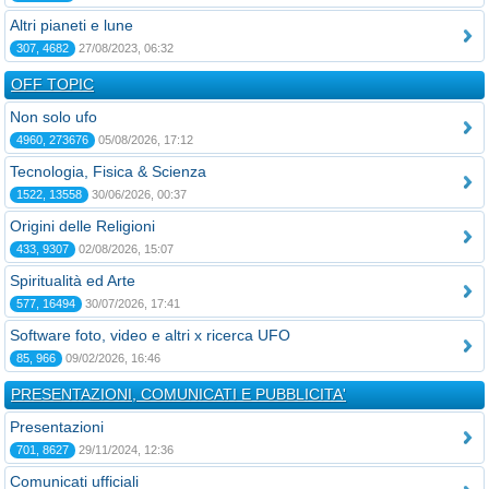
Altri pianeti e lune
307, 4682
27/08/2023, 06:32
OFF TOPIC
Non solo ufo
4960, 273676
05/08/2026, 17:12
Tecnologia, Fisica & Scienza
1522, 13558
30/06/2026, 00:37
Origini delle Religioni
433, 9307
02/08/2026, 15:07
Spiritualità ed Arte
577, 16494
30/07/2026, 17:41
Software foto, video e altri x ricerca UFO
85, 966
09/02/2026, 16:46
PRESENTAZIONI, COMUNICATI E PUBBLICITA'
Presentazioni
701, 8627
29/11/2024, 12:36
Comunicati ufficiali