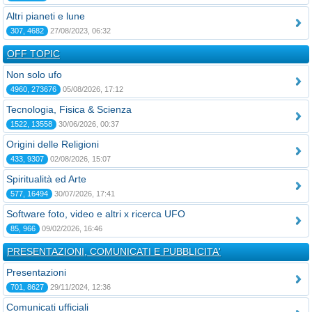
Altri pianeti e lune
307, 4682
27/08/2023, 06:32
OFF TOPIC
Non solo ufo
4960, 273676
05/08/2026, 17:12
Tecnologia, Fisica & Scienza
1522, 13558
30/06/2026, 00:37
Origini delle Religioni
433, 9307
02/08/2026, 15:07
Spiritualità ed Arte
577, 16494
30/07/2026, 17:41
Software foto, video e altri x ricerca UFO
85, 966
09/02/2026, 16:46
PRESENTAZIONI, COMUNICATI E PUBBLICITA'
Presentazioni
701, 8627
29/11/2024, 12:36
Comunicati ufficiali