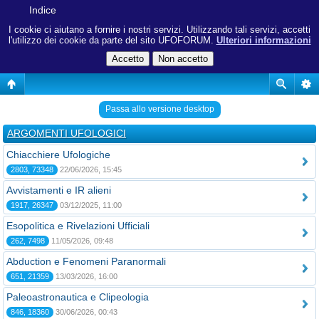
Indice
I cookie ci aiutano a fornire i nostri servizi. Utilizzando tali servizi, accetti
l'utilizzo dei cookie da parte del sito UFOFORUM.
Ulteriori informazioni
Passa allo versione desktop
ARGOMENTI UFOLOGICI
Chiacchiere Ufologiche
2803, 73348
22/06/2026, 15:45
Avvistamenti e IR alieni
1917, 26347
03/12/2025, 11:00
Esopolitica e Rivelazioni Ufficiali
262, 7498
11/05/2026, 09:48
Abduction e Fenomeni Paranormali
651, 21359
13/03/2026, 16:00
Paleoastronautica e Clipeologia
846, 18360
30/06/2026, 00:43