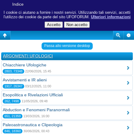
Indice
I cookie ci aiutano a fornire i nostri servizi. Utilizzando tali servizi, accetti
l'utilizzo dei cookie da parte del sito UFOFORUM.
Ulteriori informazioni
Passa allo versione desktop
ARGOMENTI UFOLOGICI
Chiacchiere Ufologiche
2803, 73348
22/06/2026, 15:45
Avvistamenti e IR alieni
1917, 26347
03/12/2025, 11:00
Esopolitica e Rivelazioni Ufficiali
262, 7498
11/05/2026, 09:48
Abduction e Fenomeni Paranormali
651, 21359
13/03/2026, 16:00
Paleoastronautica e Clipeologia
846, 18360
30/06/2026, 00:43