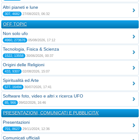
Altri pianeti e lune
307, 4682
27/08/2023, 06:32
OFF TOPIC
Non solo ufo
4960, 273676
05/08/2026, 17:12
Tecnologia, Fisica & Scienza
1522, 13558
30/06/2026, 00:37
Origini delle Religioni
433, 9307
02/08/2026, 15:07
Spiritualità ed Arte
577, 16494
30/07/2026, 17:41
Software foto, video e altri x ricerca UFO
85, 966
09/02/2026, 16:46
PRESENTAZIONI, COMUNICATI E PUBBLICITA'
Presentazioni
701, 8627
29/11/2024, 12:36
Comunicati ufficiali