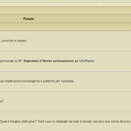
Forum
 ricerche e misteri.
e personali su IR.
Segnalate il Vostro avvistamento su
UfoPlanet
sue implicazioni sociologiche e politiche per l’umanità.
ne?
 Qual è l'origine dell'uomo? Testi sacri e mitologie da tutto il mondo narrano una storia divers