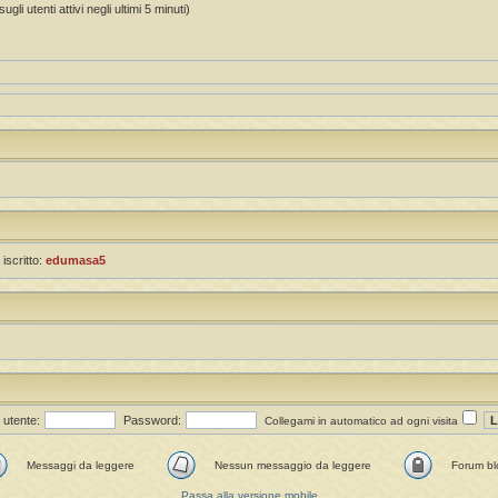
gli utenti attivi negli ultimi 5 minuti)
 iscritto:
edumasa5
utente:
Password:
Collegami in automatico ad ogni visita
Messaggi da leggere
Nessun messaggio da leggere
Forum bl
Passa alla versione mobile