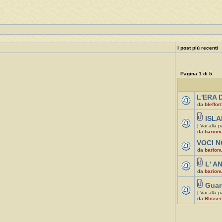
I post più recenti
Pagina
1
di
5
L'ERA D
da
bleffort
ISLA
[ Vai alla 
da
barion
VOCI N
da
barion
L' A
da
barion
Guar
[ Vai alla 
da
Blissen