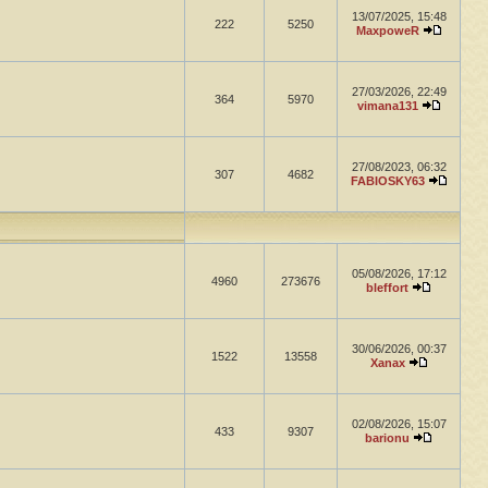
13/07/2025, 15:48
222
5250
MaxpoweR
27/03/2026, 22:49
364
5970
vimana131
27/08/2023, 06:32
307
4682
FABIOSKY63
05/08/2026, 17:12
4960
273676
bleffort
30/06/2026, 00:37
1522
13558
Xanax
02/08/2026, 15:07
433
9307
barionu