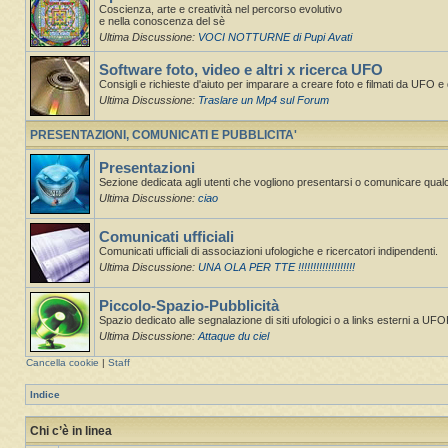
Coscienza, arte e creatività nel percorso evolutivo
e nella conoscenza del sè
Ultima Discussione:
VOCI NOTTURNE di Pupi Avati
Software foto, video e altri x ricerca UFO
Consigli e richieste d'aiuto per imparare a creare foto e filmati da UFO e d
Ultima Discussione:
Traslare un Mp4 sul Forum
PRESENTAZIONI, COMUNICATI E PUBBLICITA'
Presentazioni
Sezione dedicata agli utenti che vogliono presentarsi o comunicare qual
Ultima Discussione:
ciao
Comunicati ufficiali
Comunicati ufficiali di associazioni ufologiche e ricercatori indipendenti.
Ultima Discussione:
UNA OLA PER TTE !!!!!!!!!!!!!!!!!!!
Piccolo-Spazio-Pubblicità
Spazio dedicato alle segnalazione di siti ufologici o a links esterni a UF
Ultima Discussione:
Attaque du ciel
Cancella cookie
|
Staff
Indice
Chi c’è in linea