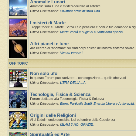
Anomalie Lunari
Anomalie sulla Luna e misteri correlati al satellite.
Ultima Discussione:
Strutture artificiali sulla luna
I misteri di Marte
Troppe facce su Marte. Scrivi il tuo pensiero e poni le tue domande a ri
Ultima Discussione:
Marte-verità e bugie di 40 anni nello spazio
Altri pianeti e lune
Alla ricerca di "anomalie" sui vari corpi celesti del nostro sistema solare. St
Ultima Discussione:
Vita su venere?
OFF TOPIC
Non solo ufo
In questo Forum puoi scrivere... con cognizione... quello che vuoi.
Ultima Discussione:
L'ERA DELLA I.A.
Tecnologia, Fisica & Scienza
Forum dedicato alla Teconologia, Fisica & Scienza
Ultima Discussione:
Etere, Particelle Sottili, Energia Libera e Antigravità.
Origini delle Religioni
Al di là del mondo sensibile: luci ed ombre della Coscienza
Ultima Discussione:
ISLAM ? NO, GRAZIE.
Spiritualità ed Arte