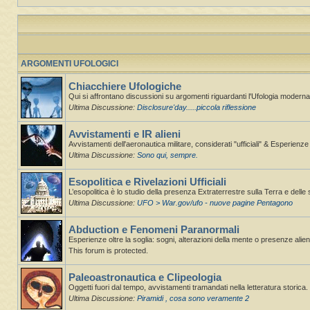
ARGOMENTI UFOLOGICI
Chiacchiere Ufologiche
Qui si affrontano discussioni su argomenti riguardanti l'Ufologia moderna,
Ultima Discussione:
Disclosure'day.....piccola riflessione
Avvistamenti e IR alieni
Avvistamenti dell'aeronautica militare, considerati "ufficiali" & Esperienz
Ultima Discussione:
Sono qui, sempre.
Esopolitica e Rivelazioni Ufficiali
L’esopolitica è lo studio della presenza Extraterrestre sulla Terra e delle 
Ultima Discussione:
UFO > War.gov/ufo - nuove pagine Pentagono
Abduction e Fenomeni Paranormali
Esperienze oltre la soglia: sogni, alterazioni della mente o presenze alie
This forum is protected.
Paleoastronautica e Clipeologia
Oggetti fuori dal tempo, avvistamenti tramandati nella letteratura storica.
Ultima Discussione:
Piramidi , cosa sono veramente 2