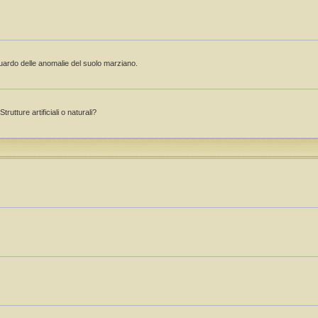
guardo delle anomalie del suolo marziano.
rutture artificiali o naturali?