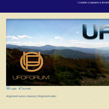
I cookie ci aiutano a fornir
Login
Iscriviti
Argomenti senza risposte
|
Argomenti attivi