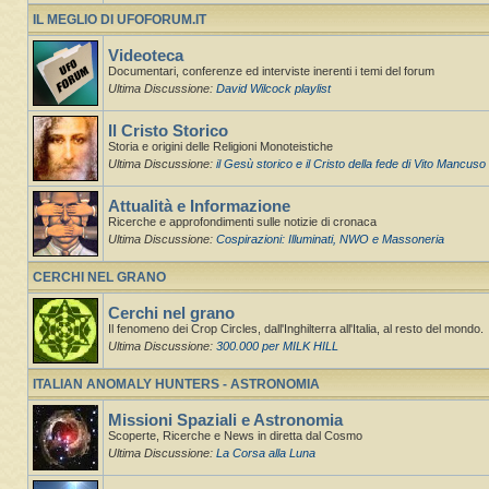
IL MEGLIO DI UFOFORUM.IT
Videoteca
Documentari, conferenze ed interviste inerenti i temi del forum
Ultima Discussione:
David Wilcock playlist
Il Cristo Storico
Storia e origini delle Religioni Monoteistiche
Ultima Discussione:
il Gesù storico e il Cristo della fede di Vito Mancuso
Attualità e Informazione
Ricerche e approfondimenti sulle notizie di cronaca
Ultima Discussione:
Cospirazioni: Illuminati, NWO e Massoneria
CERCHI NEL GRANO
Cerchi nel grano
Il fenomeno dei Crop Circles, dall'Inghilterra all'Italia, al resto del mondo.
Ultima Discussione:
300.000 per MILK HILL
ITALIAN ANOMALY HUNTERS - ASTRONOMIA
Missioni Spaziali e Astronomia
Scoperte, Ricerche e News in diretta dal Cosmo
Ultima Discussione:
La Corsa alla Luna