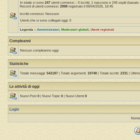
In totale ci sono
247
utenti connessi :: 0 iscritti, 1 nascosto e 246 ospiti (basato su
Record di utenti connessi:
2998
registrato il 09/04/2026, 18:45
Iscritti connessi: Nessuno
Utenti che si sono collegati oggi: 0
Legenda ::
Amministratori
,
Moderatori globali
,
Utenti registrati
Compleanni
Nessun compleanno oggi
Statistiche
Totale messaggi:
542187
| Totale argomenti:
19748
| Totale iscritti:
2331
| Ultimo
Le attività di oggi
Nuovi Post
0
| Nuovi Topic
0
| Nuovi Utenti
0
Login
Nome 