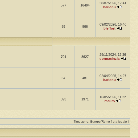
30/07/2026, 17:41
577
16494
barionu
09/02/2026, 16:46
85
966
bleffort
29/11/2024, 12:36
701
8627
donnacinzia
02/04/2025, 14:27
64
481
barionu
16/05/2026, 11:22
393
1971
mauro
Time zone: Europe/Rome [
ora legale
]