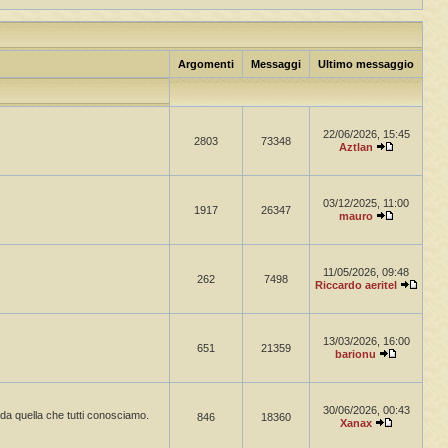
Argomenti
Messaggi
Ultimo messaggio
22/06/2026, 15:45
2803
73348
Aztlan
03/12/2025, 11:00
1917
26347
mauro
11/05/2026, 09:48
262
7498
Riccardo aeritel
13/03/2026, 16:00
651
21359
barionu
30/06/2026, 00:43
a da quella che tutti conosciamo.
846
18360
Xanax