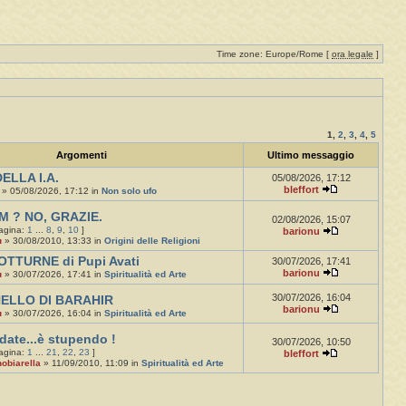
Time zone: Europe/Rome [
ora legale
]
1
,
2
,
3
,
4
,
5
Argomenti
Ultimo messaggio
ELLA I.A.
05/08/2026, 17:12
bleffort
» 05/08/2026, 17:12 in
Non solo ufo
M ? NO, GRAZIE.
02/08/2026, 15:07
pagina:
1
...
8
,
9
,
10
]
barionu
u
» 30/08/2010, 13:33 in
Origini delle Religioni
OTTURNE di Pupi Avati
30/07/2026, 17:41
barionu
u
» 30/07/2026, 17:41 in
Spiritualità ed Arte
30/07/2026, 16:04
NELLO DI BARAHIR
barionu
u
» 30/07/2026, 16:04 in
Spiritualità ed Arte
date...è stupendo !
30/07/2026, 10:50
pagina:
1
...
21
,
22
,
23
]
bleffort
obiarella
» 11/09/2010, 11:09 in
Spiritualità ed Arte