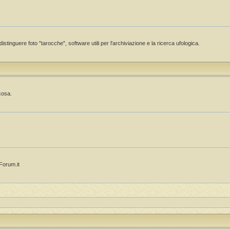
istinguere foto "tarocche", software utili per l'archiviazione e la ricerca ufologica.
cosa.
OForum.it