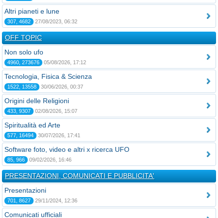
Altri pianeti e lune
307, 4682
27/08/2023, 06:32
OFF TOPIC
Non solo ufo
4960, 273676
05/08/2026, 17:12
Tecnologia, Fisica & Scienza
1522, 13558
30/06/2026, 00:37
Origini delle Religioni
433, 9307
02/08/2026, 15:07
Spiritualità ed Arte
577, 16494
30/07/2026, 17:41
Software foto, video e altri x ricerca UFO
85, 966
09/02/2026, 16:46
PRESENTAZIONI, COMUNICATI E PUBBLICITA'
Presentazioni
701, 8627
29/11/2024, 12:36
Comunicati ufficiali