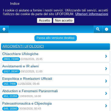
Indice
I cookie ci aiutano a fornire i nostri servizi. Utilizzando tali servizi, accetti
l'utilizzo dei cookie da parte del sito UFOFORUM.
Ulteriori informazioni
Passa allo versione desktop
ARGOMENTI UFOLOGICI
Chiacchiere Ufologiche
2803, 73348
22/06/2026, 15:45
Avvistamenti e IR alieni
1917, 26347
03/12/2025, 11:00
Esopolitica e Rivelazioni Ufficiali
262, 7498
11/05/2026, 09:48
Abduction e Fenomeni Paranormali
651, 21359
13/03/2026, 16:00
Paleoastronautica e Clipeologia
846, 18360
30/06/2026, 00:43