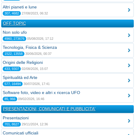
Altri pianeti e lune
307, 4682
27/08/2023, 06:32
OFF TOPIC
Non solo ufo
4960, 273676
05/08/2026, 17:12
Tecnologia, Fisica & Scienza
1522, 13558
30/06/2026, 00:37
Origini delle Religioni
433, 9307
02/08/2026, 15:07
Spiritualità ed Arte
577, 16494
30/07/2026, 17:41
Software foto, video e altri x ricerca UFO
85, 966
09/02/2026, 16:46
PRESENTAZIONI, COMUNICATI E PUBBLICITA'
Presentazioni
701, 8627
29/11/2024, 12:36
Comunicati ufficiali