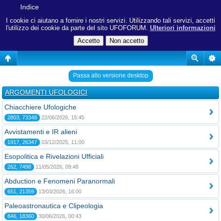
Indice
I cookie ci aiutano a fornire i nostri servizi. Utilizzando tali servizi, accetti
l'utilizzo dei cookie da parte del sito UFOFORUM.
Ulteriori informazioni
Passa allo versione desktop
ARGOMENTI UFOLOGICI
Chiacchiere Ufologiche
2803, 73348
22/06/2026, 15:45
Avvistamenti e IR alieni
1917, 26347
03/12/2025, 11:00
Esopolitica e Rivelazioni Ufficiali
262, 7498
11/05/2026, 09:48
Abduction e Fenomeni Paranormali
651, 21359
13/03/2026, 16:00
Paleoastronautica e Clipeologia
846, 18360
30/06/2026, 00:43