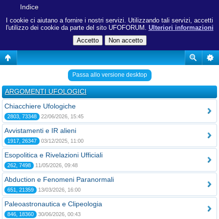
Indice
I cookie ci aiutano a fornire i nostri servizi. Utilizzando tali servizi, accetti
l'utilizzo dei cookie da parte del sito UFOFORUM.
Ulteriori informazioni
Passa allo versione desktop
ARGOMENTI UFOLOGICI
Chiacchiere Ufologiche
2803, 73348
22/06/2026, 15:45
Avvistamenti e IR alieni
1917, 26347
03/12/2025, 11:00
Esopolitica e Rivelazioni Ufficiali
262, 7498
11/05/2026, 09:48
Abduction e Fenomeni Paranormali
651, 21359
13/03/2026, 16:00
Paleoastronautica e Clipeologia
846, 18360
30/06/2026, 00:43