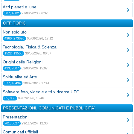
Altri pianeti e lune
307, 4682
27/08/2023, 06:32
OFF TOPIC
Non solo ufo
4960, 273676
05/08/2026, 17:12
Tecnologia, Fisica & Scienza
1522, 13558
30/06/2026, 00:37
Origini delle Religioni
433, 9307
02/08/2026, 15:07
Spiritualità ed Arte
577, 16494
30/07/2026, 17:41
Software foto, video e altri x ricerca UFO
85, 966
09/02/2026, 16:46
PRESENTAZIONI, COMUNICATI E PUBBLICITA'
Presentazioni
701, 8627
29/11/2024, 12:36
Comunicati ufficiali