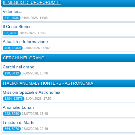
IL MEGLIO DI UFOFORUM.IT
Videoteca
811, 4036
24/04/2026, 14:06
Il Cristo Storico
92, 3111
20/06/2026, 11:35
Attualità e Informazione
468, 18469
23/04/2026, 00:02
CERCHI NEL GRANO
Cerchi nel grano
190, 3412
07/05/2026, 15:36
ITALIAN ANOMALY HUNTERS - ASTRONOMIA
Missioni Spaziali e Astronomia
1204, 12578
21/04/2026, 17:52
Anomalie Lunari
222, 5250
13/07/2025, 15:48
I misteri di Marte
364, 5970
27/03/2026, 22:49