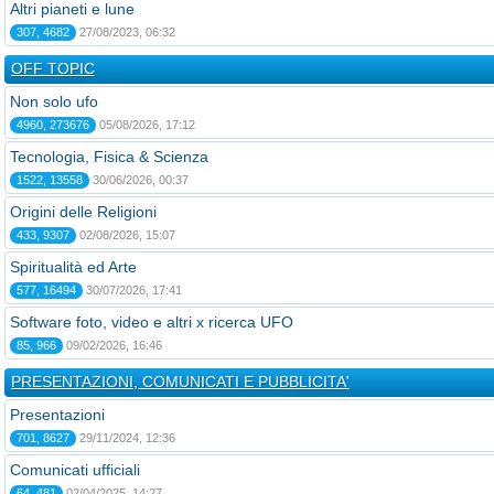
Altri pianeti e lune
307, 4682
27/08/2023, 06:32
OFF TOPIC
Non solo ufo
4960, 273676
05/08/2026, 17:12
Tecnologia, Fisica & Scienza
1522, 13558
30/06/2026, 00:37
Origini delle Religioni
433, 9307
02/08/2026, 15:07
Spiritualità ed Arte
577, 16494
30/07/2026, 17:41
Software foto, video e altri x ricerca UFO
85, 966
09/02/2026, 16:46
PRESENTAZIONI, COMUNICATI E PUBBLICITA'
Presentazioni
701, 8627
29/11/2024, 12:36
Comunicati ufficiali
64, 481
02/04/2025, 14:27