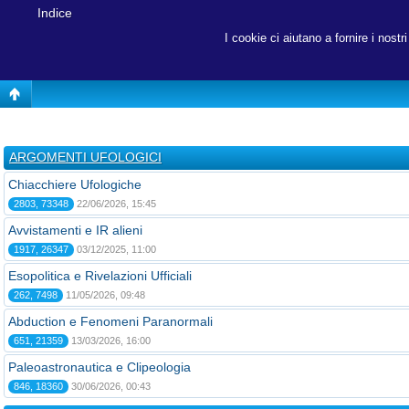
Indice
I cookie ci aiutano a fornire i nost
ARGOMENTI UFOLOGICI
Chiacchiere Ufologiche
2803, 73348
22/06/2026, 15:45
Avvistamenti e IR alieni
1917, 26347
03/12/2025, 11:00
Esopolitica e Rivelazioni Ufficiali
262, 7498
11/05/2026, 09:48
Abduction e Fenomeni Paranormali
651, 21359
13/03/2026, 16:00
Paleoastronautica e Clipeologia
846, 18360
30/06/2026, 00:43